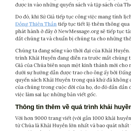
được in vào những quyển sách và tập sách của T
Do đó, khi Sứ Giả tiếp tục công việc mang tính lịc
Đồng Thiên Thần
tiếp tục tiết lộ thêm thông qua S
phát hành ở đây ở NewMessage.org sẽ tiếp tục t
dắt chúng ta và chuẩn bị chúng ta cho những thời
Chúng ta đang sống vào thời đại của Khải Huyền
trình Khải Huyền đang diễn ra trước mắt chúng ta
Giả của Chúa biên soạn một kinh thánh mới cho nh
dưới sự hướng dẫn được trao cho ông ấy bởi Đấng T
quyển sách Khải Huyền trong quá khứ đã không đươ
của chúng trong cuộc đời của họ, do đó dần dần d
việc làm sai lạc những bản viết gốc.
Thông tin thêm về quá trình khải huyề
Với hơn 9000 trang viết (với gần 1000 khải huyề
từ Chúa là Khải Huyền lớn nhất và bao quát nhấ