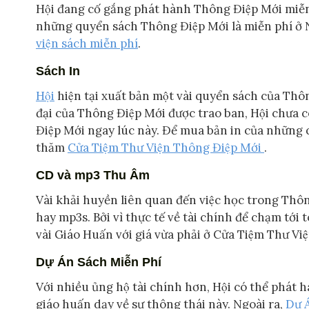
Hội đang cố gắng phát hành Thông Điệp Mới miễn p
những quyển sách Thông Điệp Mới là miễn phí ơ
viện sách miễn phí
.
Sách In
Hội
hiện tại xuất bản một vài quyển sách của Thôn
đại của Thông Điệp Mới được trao ban, Hội chưa có
Điệp Mới ngay lúc này. Để mua bản in của những
thăm
Cửa Tiệm Thư Viện Thông Điệp Mới
.
CD và mp3 Thu Âm
Vài khải huyền liên quan đến việc học trong Thô
hay mp3s. Bởi vì thực tế về tài chính để chạm tới
vài Giáo Huấn với giá vừa phải ở Cửa Tiệm Thư V
Dự Án Sách Miễn Phí
Với nhiều ủng hộ tài chính hơn, Hội có thể pha
giáo huấn dạy về sự thông thái này. Ngoài ra,
Dự 