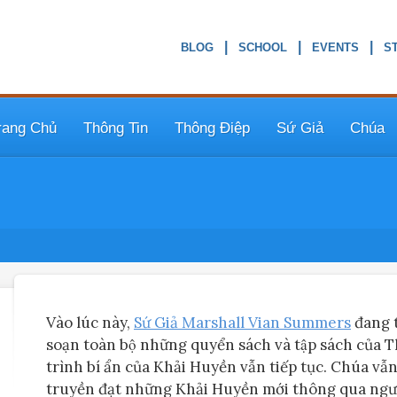
|
|
|
rang Chủ
Thông Tin
Thông Điệp
Sứ Giả
Chúa
Vào lúc này,
Sứ Giả Marshall Vian Summers
đang th
soạn toàn bộ những quyển sách và tập sách của T
trình bí ẩn của Khải Huyền vẫn tiếp tục. Chúa vâ
truyền đạt những Khải Huyền mới thông qua người Sư