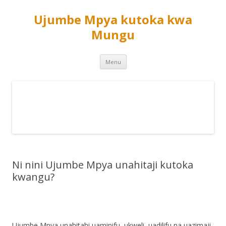
Ujumbe Mpya kutoka kwa
Mungu
Skip
Menu
to
content
Ni nini Ujumbe Mpya unahitaji kutoka
kwangu?
Ujumbe Mpya unahitahi uaminifu, ukweli, uadilifu na uazimaji-