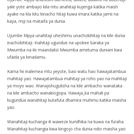
yale yote ambayo kila mtu anahitaji kujenga katika maish
ayake na kla kitu kinacho hitaji kuwa imara katika jamii na
kaya, miji na mataifa ya dunia.
Ujumbe Mpya unahitaji uheshimu unachokihitaji na kile dunia
inachokihitaji. Inahitaji ugundue na upokee baraka ya
Mwumba na ile maandalizi Mwumba ametuma duniani kwa
ufaida ya binadamu.
Kama hii inalemea mtu yeyote, basi watu hao hawajatambua
mahitaji yao. Hawajatambua mahitaji ya roho yao na mahitaji
ya moyo wao. Wanajishugulisha na kile ambacho wanataka
na kile ambacho wanakiogopa. Hawaja_ka mahali pa
kugundua wanahitaji kutafuta dhamira muhimu katika maisha
yao.
Wanahitaji kuchanga ili waweze kuridhika na kuwa na furaha.
Wanahitaji kuchangia kwa kingojo cha dunia ndio maisha yao