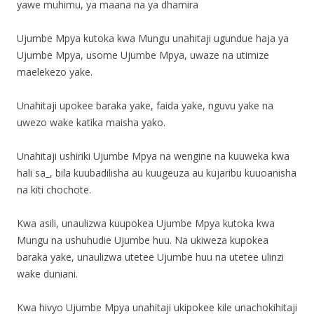
yawe muhimu, ya maana na ya dhamira
Ujumbe Mpya kutoka kwa Mungu unahitaji ugundue haja ya
Ujumbe Mpya, usome Ujumbe Mpya, uwaze na utimize
maelekezo yake.
Unahitaji upokee baraka yake, faida yake, nguvu yake na
uwezo wake katika maisha yako.
Unahitaji ushiriki Ujumbe Mpya na wengine na kuuweka kwa
hali sa_, bila kuubadilisha au kuugeuza au kujaribu kuuoanisha
na kiti chochote.
Kwa asili, unaulizwa kuupokea Ujumbe Mpya kutoka kwa
Mungu na ushuhudie Ujumbe huu. Na ukiweza kupokea
baraka yake, unaulizwa utetee Ujumbe huu na utetee ulinzi
wake duniani.
Kwa hivyo Ujumbe Mpya unahitaji ukipokee kile unachokihitaji