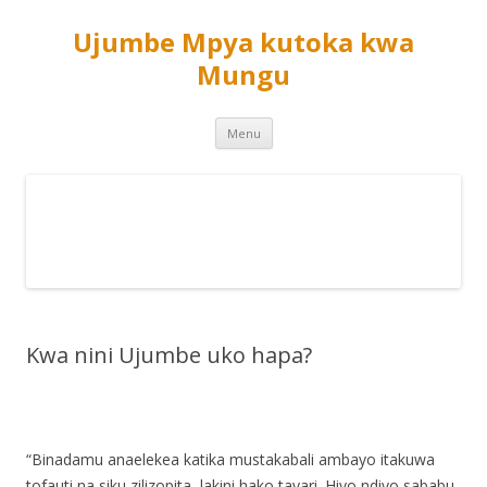
Ujumbe Mpya kutoka kwa
Mungu
Skip
Menu
to
content
Kwa nini Ujumbe uko hapa?
“Binadamu anaelekea katika mustakabali ambayo itakuwa
tofauti na siku zilizopita, lakini hako tayari. Hiyo ndiyo sababu