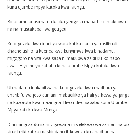
kuna ujumbe mpya kutoka kwa Mungu.”
Binadamu anasimama katika genge la mabadiliko makubwa
na na mustakabali wa geugeu
Kuongezeka kwa idadi ya watu katika dunia ya rasilimali
chache,tishio la kuenea kwa kunyimwa kwa binadamu,
migogoro na vita kwa sasa ni makubwa zaidi kuliko hapo
awali. Hiyo ndiyo sababu kuna ujumbe Mpya kutoka kwa
Mungu.
Ubinadamu inakabiliwa na kuongezeka kwa madhara ya
uharibifu wa joto duniani, mabadiliko ya hali ya hewa ya janga
na kuzorota kwa mazingira. Hiyo ndiyo sababu kuna Ujumbe
Mpya kutoka kwa Mungu.
Dini mingi za dunia ni vigae,zina mwelekezo wa zamani na pia
zinashiriki katika mashindano ili kuweza kutahadhari na