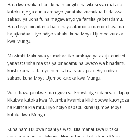
Hata kwa wakati huu, kuna maingilio na vikosi vya mataifa
kutoka nje ya dunia ambayo yanataka kuchukua faida kwa
sababu ya udhaifu na magawanyo ya familia ya binadamu.
Hata hivyo binadamu bado hayajatambua mambo haya na
hajajiandaa. Hiyo ndiyo sababu kuna Mpya Ujumbe kutoka
kwa Mungu.
Mawimbi Makubwa ya mabadiliko ambayo yatakuja duniani
yanahatarisha maisha ya binadamu na uwezo wa binadamu
kuishi kama taifa iliyo huru katika siku zijazo. Hiyo ndiyo
sababu kuna Mpya Ujumbe kutoka kwa Mungu.
Watu hawajui ukweli na nguvu ya Knowledge ndani yao, kipaji
kikubwa kutoka kwa Muumba kwamba kilichopewa kuongoza
na kulinda kila mtu. Hiyo ndiyo sababu kuna ujumbe Mpya
kutoka kwa Mungu.
Kuna hamu kubwa ndani ya watu kila mahali kwa kutaka
uhusiano mpya na Mungu. Hiyo ndiyo sababu kuna Mpya