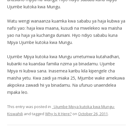
Ujumbe kutoka kwa Mungu.
Watu wengi wanaanza kuamka kwa sababu ya haja kubwa ya
nafsi yao: haja kwa maana, kusudi na mwelekeo wa maisha
yao na haja ya kuchanga duniani. Hiyo ndiyo sababu kuna
Mpya Ujumbe kutoka kwa Mungu.
Ujumbe Mpya kutoka kwa Mungu umetumwa kutahadhari,
kubariki na kuandaa familia nzima ya binadamu. Ujumbe
Mpya ni kubwa sana. Inasemea karibu kila kipengele cha
maisha yetu. Kwa zaidi ya miaka 25, Mjumbe wake amekuwa
akipokea zawadi hii ya binadamu. Na ufunuo unaendelea
mpaka leo.
This entry was posted in
_Ujumbe Mpya kutoka kwa Mungu-
Kiswahili
and tagged
Why Is It Here?
on
October 26, 2011
.