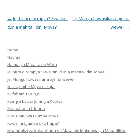
Post
←
Je, hii ni dini mpya? Kwa nini
Je, Mungu huwasiliana aje na
navigation
dunia inahitaji dini Mpya?
wewe?
→
Home
Hatima
Hatma ya Mataifa na Watu
Je, hii ni dini mpya? Kwa nini dunia inahitaji dini Mpya?
Je, Mungu huwasiliana aje na wewe?
Jinsi Ujumbe Mpya ulikuja.
Kufahamu Mungu
Kuingia katika Jumuiya Kubwa
Kushuhudia Ufunuo
Kuwa mtu wa Ujumbe Mpya
Kwa nini Ujumbe uko hapa?
Maandalizi ya kukabiliana na Mawimbi Makubwa ya Mabadiliko.