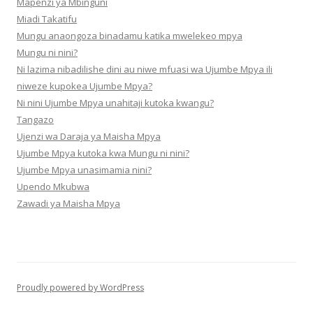
Mapenzi ya Mbinguni
Miadi Takatifu
Mungu anaongoza binadamu katika mwelekeo mpya
Mungu ni nini?
Ni lazima nibadilishe dini au niwe mfuasi wa Ujumbe Mpya ili
niweze kupokea Ujumbe Mpya?
Ni nini Ujumbe Mpya unahitaji kutoka kwangu?
Tangazo
Ujenzi wa Daraja ya Maisha Mpya
Ujumbe Mpya kutoka kwa Mungu ni nini?
Ujumbe Mpya unasimamia nini?
Upendo Mkubwa
Zawadi ya Maisha Mpya
Proudly powered by WordPress