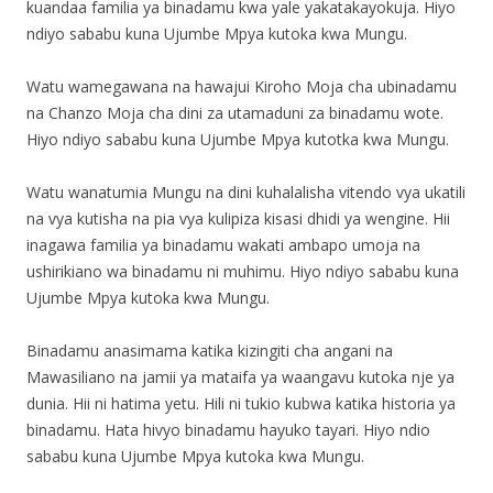
kuandaa familia ya binadamu kwa yale yakatakayokuja. Hiyo
ndiyo sababu kuna Ujumbe Mpya kutoka kwa Mungu.
Watu wamegawana na hawajui Kiroho Moja cha ubinadamu
na Chanzo Moja cha dini za utamaduni za binadamu wote.
Hiyo ndiyo sababu kuna Ujumbe Mpya kutotka kwa Mungu.
Watu wanatumia Mungu na dini kuhalalisha vitendo vya ukatili
na vya kutisha na pia vya kulipiza kisasi dhidi ya wengine. Hii
inagawa familia ya binadamu wakati ambapo umoja na
ushirikiano wa binadamu ni muhimu. Hiyo ndiyo sababu kuna
Ujumbe Mpya kutoka kwa Mungu.
Binadamu anasimama katika kizingiti cha angani na
Mawasiliano na jamii ya mataifa ya waangavu kutoka nje ya
dunia. Hii ni hatima yetu. Hili ni tukio kubwa katika historia ya
binadamu. Hata hivyo binadamu hayuko tayari. Hiyo ndio
sababu kuna Ujumbe Mpya kutoka kwa Mungu.