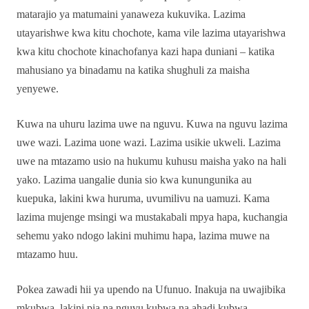
matarajio ya matumaini yanaweza kukuvika. Lazima
utayarishwe kwa kitu chochote, kama vile lazima utayarishwa
kwa kitu chochote kinachofanya kazi hapa duniani – katika
mahusiano ya binadamu na katika shughuli za maisha
yenyewe.
Kuwa na uhuru lazima uwe na nguvu. Kuwa na nguvu lazima
uwe wazi. Lazima uone wazi. Lazima usikie ukweli. Lazima
uwe na mtazamo usio na hukumu kuhusu maisha yako na hali
yako. Lazima uangalie dunia sio kwa kunungunika au
kuepuka, lakini kwa huruma, uvumilivu na uamuzi. Kama
lazima mujenge msingi wa mustakabali mpya hapa, kuchangia
sehemu yako ndogo lakini muhimu hapa, lazima muwe na
mtazamo huu.
Pokea zawadi hii ya upendo na Ufunuo. Inakuja na uwajibika
mkubwa, lakini pia na nguvu kubwa na ahadi kubwa.