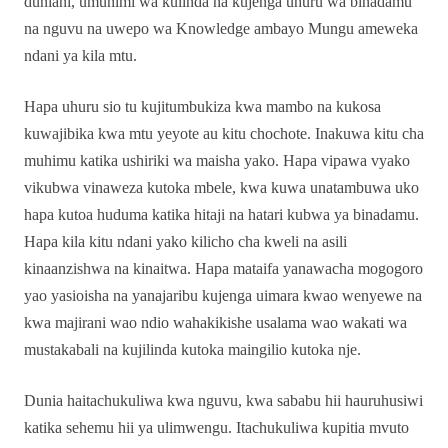
duniani, umuhimi wa kulinda na kujenga uhuru wa binadamu
na nguvu na uwepo wa Knowledge ambayo Mungu ameweka
ndani ya kila mtu.
Hapa uhuru sio tu kujitumbukiza kwa mambo na kukosa
kuwajibika kwa mtu yeyote au kitu chochote. Inakuwa kitu cha
muhimu katika ushiriki wa maisha yako. Hapa vipawa vyako
vikubwa vinaweza kutoka mbele, kwa kuwa unatambuwa uko
hapa kutoa huduma katika hitaji na hatari kubwa ya binadamu.
Hapa kila kitu ndani yako kilicho cha kweli na asili
kinaanzishwa na kinaitwa. Hapa mataifa yanawacha mogogoro
yao yasioisha na yanajaribu kujenga uimara kwao wenyewe na
kwa majirani wao ndio wahakikishe usalama wao wakati wa
mustakabali na kujilinda kutoka maingilio kutoka nje.
Dunia haitachukuliwa kwa nguvu, kwa sababu hii hauruhusiwi
katika sehemu hii ya ulimwengu. Itachukuliwa kupitia mvuto