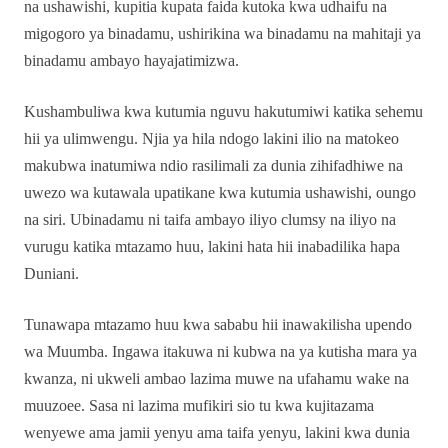
na ushawishi, kupitia kupata faida kutoka kwa udhaifu na
migogoro ya binadamu, ushirikina wa binadamu na mahitaji ya
binadamu ambayo hayajatimizwa.
Kushambuliwa kwa kutumia nguvu hakutumiwi katika sehemu
hii ya ulimwengu. Njia ya hila ndogo lakini ilio na matokeo
makubwa inatumiwa ndio rasilimali za dunia zihifadhiwe na
uwezo wa kutawala upatikane kwa kutumia ushawishi, oungo
na siri. Ubinadamu ni taifa ambayo iliyo clumsy na iliyo na
vurugu katika mtazamo huu, lakini hata hii inabadilika hapa
Duniani.
Tunawapa mtazamo huu kwa sababu hii inawakilisha upendo
wa Muumba. Ingawa itakuwa ni kubwa na ya kutisha mara ya
kwanza, ni ukweli ambao lazima muwe na ufahamu wake na
muuzoee. Sasa ni lazima mufikiri sio tu kwa kujitazama
wenyewe ama jamii yenyu ama taifa yenyu, lakini kwa dunia