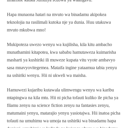
Hapa munaona hatari na mvuto wa binadamu akipokea
teknolojia na rasilimali kutoka nje ya dunia. Huu utakuwa
mvuto mkubwa mno!
Mukipoteza uwezo wenyu wa kujilisha, kila kitu ambacho
munathamini kitapotea, kwa sababu hamutaweza kuimarisha
masharti ya kushiriki ili muweze kupata vitu vyote ambavyo
sasa mnavyovitegemea. Mataifa ingine yataamua tabia yenyu
na ushiriki wenyu. Hii ni ukweli wa maisha.
Hamuwezi kujaribu kutawala ulimwengu wenyu wa karibu
mtapingwa na kila mtu. Hii ni picha tofauti kuliko ile picha ya
filamu zenyu na science fiction zenyu na fantasies zenyu,
matumaini yenyu, matarajio yenyu yasiotajwa. Hii inatoa picha
tofauti na umuhimu wa umoja na ushiriki wa binadamu hapa