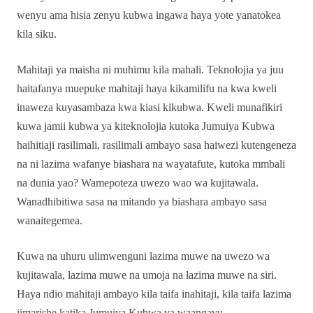
wenyu ama hisia zenyu kubwa ingawa haya yote yanatokea
kila siku.
Mahitaji ya maisha ni muhimu kila mahali. Teknolojia ya juu
haitafanya muepuke mahitaji haya kikamilifu na kwa kweli
inaweza kuyasambaza kwa kiasi kikubwa. Kweli munafikiri
kuwa jamii kubwa ya kiteknolojia kutoka Jumuiya Kubwa
haihitiaji rasilimali, rasilimali ambayo sasa haiwezi kutengeneza
na ni lazima wafanye biashara na wayatafute, kutoka mmbali
na dunia yao? Wamepoteza uwezo wao wa kujitawala.
Wanadhibitiwa sasa na mitando ya biashara ambayo sasa
wanaitegemea.
Kuwa na uhuru ulimwenguni lazima muwe na uwezo wa
kujitawala, lazima muwe na umoja na lazima muwe na siri.
Haya ndio mahitaji ambayo kila taifa inahitaji, kila taifa lazima
iimarishe katika Jumuiya Kubwa ya waangavu.