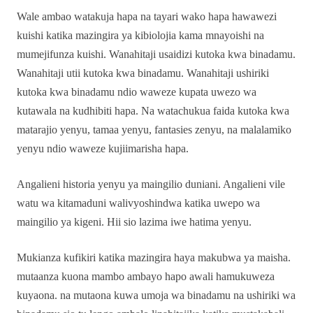
Wale ambao watakuja hapa na tayari wako hapa hawawezi
kuishi katika mazingira ya kibiolojia kama mnayoishi na
mumejifunza kuishi. Wanahitaji usaidizi kutoka kwa binadamu.
Wanahitaji utii kutoka kwa binadamu. Wanahitaji ushiriki
kutoka kwa binadamu ndio waweze kupata uwezo wa
kutawala na kudhibiti hapa. Na watachukua faida kutoka kwa
matarajio yenyu, tamaa yenyu, fantasies zenyu, na malalamiko
yenyu ndio waweze kujiimarisha hapa.
Angalieni historia yenyu ya maingilio duniani. Angalieni vile
watu wa kitamaduni walivyoshindwa katika uwepo wa
maingilio ya kigeni. Hii sio lazima iwe hatima yenyu.
Mukianza kufikiri katika mazingira haya makubwa ya maisha.
mutaanza kuona mambo ambayo hapo awali hamukuweza
kuyaona. na mutaona kuwa umoja wa binadamu na ushiriki wa