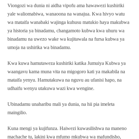
Viongozi wa dunia ni aidha vipofu ama hawawezi kushiriki
yale waliomabiwa, wanaoona na wanajua. Kwa hivyo watu
wa mataifa wanabaki wajinga kuhusu matukio haya makubwa
ya historia ya binadamu, changamoto kubwa kwa uhuru wa
binadamu na uwezo wake wa kujitawala na fursa kubwa ya
umoja na ushirika wa binadamu.
Kwa kuwa hamutaweza kushiriki katika Jumuiya Kubwa ya
waangavu kama muna vita na migogoro kati ya makabila na
mataifa yenyu. Hamutakuwa na nguvu au ufanisi hapo, na
udhaifu wenyu utakuwa wazi kwa wengine.
Ubinadamu unaharibu mali ya dunia, na hii pia imeleta
maingilio.
Kuna mengi ya kujifunza. Haiwezi kuwasilishwa na maneno
machache tu, lakini kwa mfumo mkubwa wa mafundisho,