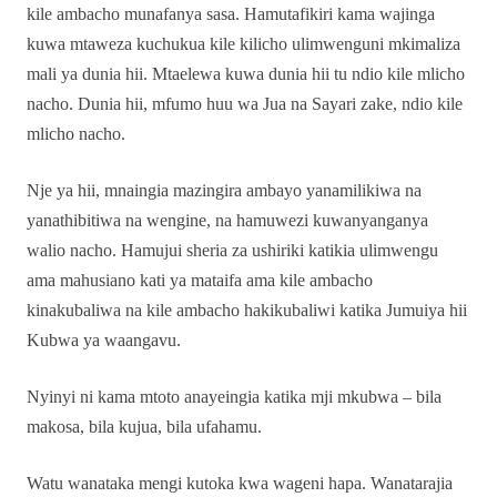
kile ambacho munafanya sasa. Hamutafikiri kama wajinga
kuwa mtaweza kuchukua kile kilicho ulimwenguni mkimaliza
mali ya dunia hii. Mtaelewa kuwa dunia hii tu ndio kile mlicho
nacho. Dunia hii, mfumo huu wa Jua na Sayari zake, ndio kile
mlicho nacho.
Nje ya hii, mnaingia mazingira ambayo yanamilikiwa na
yanathibitiwa na wengine, na hamuwezi kuwanyanganya
walio nacho. Hamujui sheria za ushiriki katikia ulimwengu
ama mahusiano kati ya mataifa ama kile ambacho
kinakubaliwa na kile ambacho hakikubaliwi katika Jumuiya hii
Kubwa ya waangavu.
Nyinyi ni kama mtoto anayeingia katika mji mkubwa – bila
makosa, bila kujua, bila ufahamu.
Watu wanataka mengi kutoka kwa wageni hapa. Wanatarajia