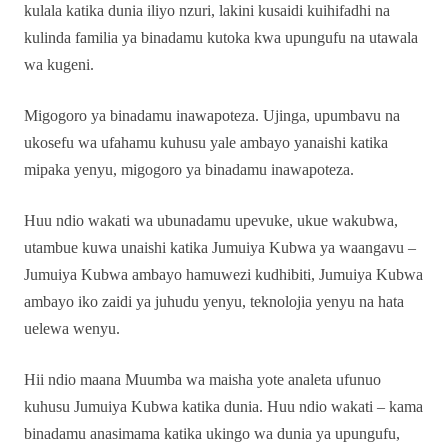
kulala katika dunia iliyo nzuri, lakini kusaidi kuihifadhi na
kulinda familia ya binadamu kutoka kwa upungufu na utawala
wa kugeni.
Migogoro ya binadamu inawapoteza. Ujinga, upumbavu na
ukosefu wa ufahamu kuhusu yale ambayo yanaishi katika
mipaka yenyu, migogoro ya binadamu inawapoteza.
Huu ndio wakati wa ubunadamu upevuke, ukue wakubwa,
utambue kuwa unaishi katika Jumuiya Kubwa ya waangavu –
Jumuiya Kubwa ambayo hamuwezi kudhibiti, Jumuiya Kubwa
ambayo iko zaidi ya juhudu yenyu, teknolojia yenyu na hata
uelewa wenyu.
Hii ndio maana Muumba wa maisha yote analeta ufunuo
kuhusu Jumuiya Kubwa katika dunia. Huu ndio wakati – kama
binadamu anasimama katika ukingo wa dunia ya upungufu,