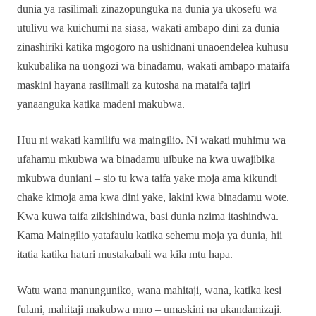
dunia ya rasilimali zinazopunguka na dunia ya ukosefu wa
utulivu wa kuichumi na siasa, wakati ambapo dini za dunia
zinashiriki katika mgogoro na ushidnani unaoendelea kuhusu
kukubalika na uongozi wa binadamu, wakati ambapo mataifa
maskini hayana rasilimali za kutosha na mataifa tajiri
yanaanguka katika madeni makubwa.
Huu ni wakati kamilifu wa maingilio. Ni wakati muhimu wa
ufahamu mkubwa wa binadamu uibuke na kwa uwajibika
mkubwa duniani – sio tu kwa taifa yake moja ama kikundi
chake kimoja ama kwa dini yake, lakini kwa binadamu wote.
Kwa kuwa taifa zikishindwa, basi dunia nzima itashindwa.
Kama Maingilio yatafaulu katika sehemu moja ya dunia, hii
itatia katika hatari mustakabali wa kila mtu hapa.
Watu wana manunguniko, wana mahitaji, wana, katika kesi
fulani, mahitaji makubwa mno – umaskini na ukandamizaji.