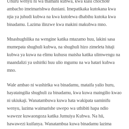
Uhuru wenyu ni wa thamani kubwa, kwa kiasi chochote
ambacho imeimarishwa duniani. Imepatikaka kutokana kwa
njia ya juhudi kubwa na kwa kutolewa dhabihu kutoka kwa
binadamu. Lazima ilinzwe kwa makini makubwa mno.
Mnashughilika na wengine katika mtazamo huu, lakini sasa
mumepata shughuli kubwa, na shughuli hizo zimeleta hitaji
kubwa ya kuwa na elimu kuhusu maisha katika ulimwengu na
maandalizi ya ushiriki huu ulio mgumu na wa hatari kubwa
mno.
Wale ambao ni washirika wa binadamu, mataifa yalio huru,
hayataingilia shughuli za binadamu, kwa kuwa maingilio kwao
ni ukiukaji. Wanatambuwa kuwa hata wakipata uaminifu
wenyu, lazima waimarishe uwepo wa uthibiti hapa ndio
waweze kuwaongoza katika Jumuiya Kubwa. Na hii,
hawawezi kuifanya. Wanatambua kuwa binadamu lazima