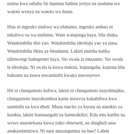
nzima kwa sababu hii itaamua hatima yenyu na usalama wa
watoto wenyu na watoto wa dunia.
Huu ni mgeuko mubwa wa ufahamu, mgeuko ambao ni
mkubwa na wa muhimu. Watu watapinga haya, bila shaka.
Watakimbilia dini yao. Watakimbilia ideolojia yao ya siasa.
Watakimbilia fikira za binadamu. Lakini maisha katika
ulimwengi haitegemei haya. Sio swala la mtazamo. Sio swala
la ideolojia. Ni swala la kuwa makini, kujiangalia, kujiona bila
hukumu na kuwa mwaminifu kwako mwenyewe.
Hii ni changamoto kubwa, lakini ni changamoto inayohitajika,
changamoto inayokomboa kama inaweza kukabiliwa kwa
uaminifu na kwa dhati. Muna macho ya kuona na masikio ya
kusikia, lakini hamuangalii na hamusikilizi. Kila mtu karibu na
wewe anaonekana kuwa yuko obsessed, na shughuli ama
anakandamizwa. Ni nani atazungumza na hao? Labda