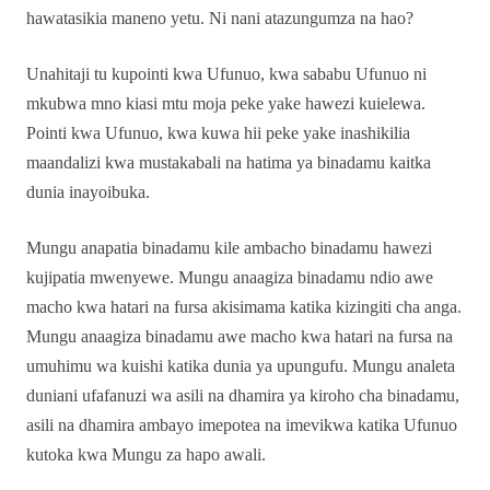
hawatasikia maneno yetu. Ni nani atazungumza na hao?
Unahitaji tu kupointi kwa Ufunuo, kwa sababu Ufunuo ni
mkubwa mno kiasi mtu moja peke yake hawezi kuielewa.
Pointi kwa Ufunuo, kwa kuwa hii peke yake inashikilia
maandalizi kwa mustakabali na hatima ya binadamu kaitka
dunia inayoibuka.
Mungu anapatia binadamu kile ambacho binadamu hawezi
kujipatia mwenyewe. Mungu anaagiza binadamu ndio awe
macho kwa hatari na fursa akisimama katika kizingiti cha anga.
Mungu anaagiza binadamu awe macho kwa hatari na fursa na
umuhimu wa kuishi katika dunia ya upungufu. Mungu analeta
duniani ufafanuzi wa asili na dhamira ya kiroho cha binadamu,
asili na dhamira ambayo imepotea na imevikwa katika Ufunuo
kutoka kwa Mungu za hapo awali.