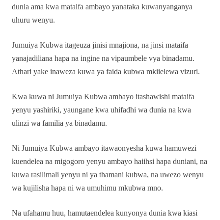
dunia ama kwa mataifa ambayo yanataka kuwanyanganya
uhuru wenyu.
Jumuiya Kubwa itageuza jinisi mnajiona, na jinsi mataifa
yanajadiliana hapa na ingine na vipaumbele vya binadamu.
Athari yake inaweza kuwa ya faida kubwa mkiielewa vizuri.
Kwa kuwa ni Jumuiya Kubwa ambayo itashawishi mataifa
yenyu yashiriki, yaungane kwa uhifadhi wa dunia na kwa
ulinzi wa familia ya binadamu.
Ni Jumuiya Kubwa ambayo itawaonyesha kuwa hamuwezi
kuendelea na migogoro yenyu ambayo haiihsi hapa duniani, na
kuwa rasilimali yenyu ni ya thamani kubwa, na uwezo wenyu
wa kujilisha hapa ni wa umuhimu mkubwa mno.
Na ufahamu huu, hamutaendelea kunyonya dunia kwa kiasi