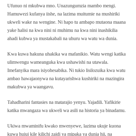
Ufunuo ni mkubwa mno. Unazungumzia mambo mengi.
Hamuwezi kufanya iishe, na lazima muitumie na mushiriki
ukweli wake na wengine. Ni hapo tu ambapo mutaona maana
yake halisi na kwa nini ni muhimu na kwa nini inashikilia
ahadi kubwa ya mustakabali na uhuru wa watu wa dunia.
Kwa kuwa hakuna uhakika wa mafanikio. Watu wengi katika
ulimwengu wameanguka kwa ushawishi na utawala.
Imefanyika mara isiyohesabika. Ni tukio lisilozuika kwa watu
ambao hawajaonywa na kutayarishwa kushiriki na mazingira
makubwa ya waangavu.
Tahadharini fantasies na matarajio yenyu. Yajadili. Yafikirie
katika mwangaza wa ukweli wa asili na historia ya binadamu.
Ukiwa mwaminifu kwako mwenyewe, lazima ukuje kuona
kuwa hujui kile kilichi zaidi ya mipaka ya dunia hii, na