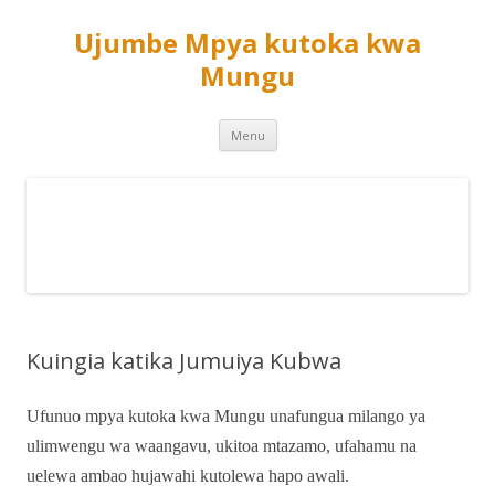
Ujumbe Mpya kutoka kwa
Mungu
Skip
Menu
to
content
Kuingia katika Jumuiya Kubwa
Ufunuo mpya kutoka kwa Mungu unafungua milango ya
ulimwengu wa waangavu, ukitoa mtazamo, ufahamu na
uelewa ambao hujawahi kutolewa hapo awali.