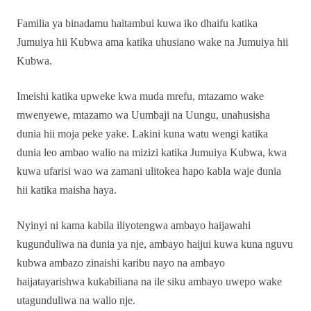
Familia ya binadamu haitambui kuwa iko dhaifu katika
Jumuiya hii Kubwa ama katika uhusiano wake na Jumuiya hii
Kubwa.
Imeishi katika upweke kwa muda mrefu, mtazamo wake
mwenyewe, mtazamo wa Uumbaji na Uungu, unahusisha
dunia hii moja peke yake. Lakini kuna watu wengi katika
dunia leo ambao walio na mizizi katika Jumuiya Kubwa, kwa
kuwa ufarisi wao wa zamani ulitokea hapo kabla waje dunia
hii katika maisha haya.
Nyinyi ni kama kabila iliyotengwa ambayo haijawahi
kugunduliwa na dunia ya nje, ambayo haijui kuwa kuna nguvu
kubwa ambazo zinaishi karibu nayo na ambayo
haijatayarishwa kukabiliana na ile siku ambayo uwepo wake
utagunduliwa na walio nje.