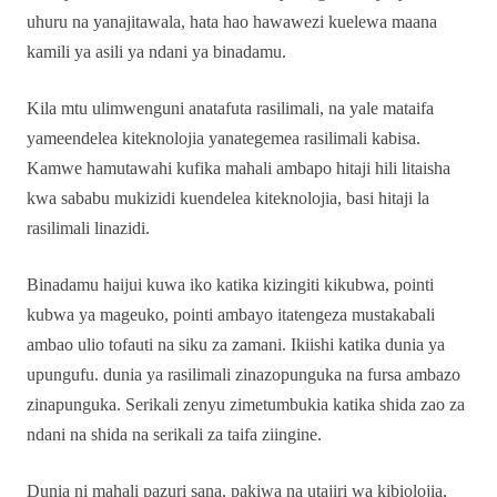
uhuru na yanajitawala, hata hao hawawezi kuelewa maana
kamili ya asili ya ndani ya binadamu.
Kila mtu ulimwenguni anatafuta rasilimali, na yale mataifa
yameendelea kiteknolojia yanategemea rasilimali kabisa.
Kamwe hamutawahi kufika mahali ambapo hitaji hili litaisha
kwa sababu mukizidi kuendelea kiteknolojia, basi hitaji la
rasilimali linazidi.
Binadamu haijui kuwa iko katika kizingiti kikubwa, pointi
kubwa ya mageuko, pointi ambayo itatengeza mustakabali
ambao ulio tofauti na siku za zamani. Ikiishi katika dunia ya
upungufu. dunia ya rasilimali zinazopunguka na fursa ambazo
zinapunguka. Serikali zenyu zimetumbukia katika shida zao za
ndani na shida na serikali za taifa ziingine.
Dunia ni mahali pazuri sana, pakiwa na utajiri wa kibiolojia,