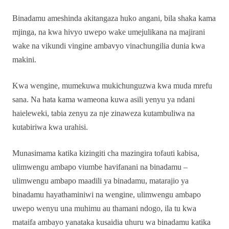
Binadamu ameshinda akitangaza huko angani, bila shaka kama
mjinga, na kwa hivyo uwepo wake umejulikana na majirani
wake na vikundi vingine ambavyo vinachungilia dunia kwa
makini.
Kwa wengine, mumekuwa mukichunguzwa kwa muda mrefu
sana. Na hata kama wameona kuwa asili yenyu ya ndani
haieleweki, tabia zenyu za nje zinaweza kutambuliwa na
kutabiriwa kwa urahisi.
Munasimama katika kizingiti cha mazingira tofauti kabisa,
ulimwengu ambapo viumbe havifanani na binadamu –
ulimwengu ambapo maadili ya binadamu, matarajio ya
binadamu hayathaminiwi na wengine, ulimwengu ambapo
uwepo wenyu una muhimu au thamani ndogo, ila tu kwa
mataifa ambayo yanataka kusaidia uhuru wa binadamu katika