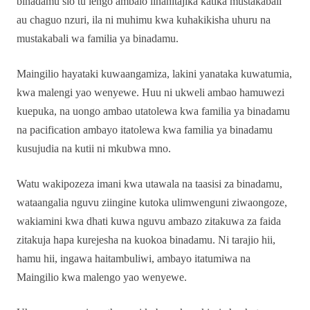
binadamu sio tu lengo ambalo linahitajika katika mustakabali
au chaguo nzuri, ila ni muhimu kwa kuhakikisha uhuru na
mustakabali wa familia ya binadamu.
Maingilio hayataki kuwaangamiza, lakini yanataka kuwatumia,
kwa malengi yao wenyewe. Huu ni ukweli ambao hamuwezi
kuepuka, na uongo ambao utatolewa kwa familia ya binadamu
na pacification ambayo itatolewa kwa familia ya binadamu
kusujudia na kutii ni mkubwa mno.
Watu wakipozeza imani kwa utawala na taasisi za binadamu,
wataangalia nguvu ziingine kutoka ulimwenguni ziwaongoze,
wakiamini kwa dhati kuwa nguvu ambazo zitakuwa za faida
zitakuja hapa kurejesha na kuokoa binadamu. Ni tarajio hii,
hamu hii, ingawa haitambuliwi, ambayo itatumiwa na
Maingilio kwa malengo yao wenyewe.