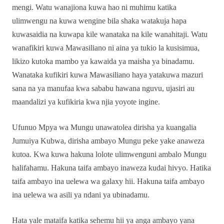
mengi. Watu wanajiona kuwa hao ni muhimu katika
ulimwengu na kuwa wengine bila shaka watakuja hapa
kuwasaidia na kuwapa kile wanataka na kile wanahitaji. Watu
wanafikiri kuwa Mawasiliano ni aina ya tukio la kusisimua,
likizo kutoka mambo ya kawaida ya maisha ya binadamu.
Wanataka kufikiri kuwa Mawasiliano haya yatakuwa mazuri
sana na ya manufaa kwa sababu hawana nguvu, ujasiri au
maandalizi ya kufikiria kwa njia yoyote ingine.
Ufunuo Mpya wa Mungu unawatolea dirisha ya kuangalia
Jumuiya Kubwa, dirisha ambayo Mungu peke yake anaweza
kutoa. Kwa kuwa hakuna lolote ulimwenguni ambalo Mungu
halifahamu. Hakuna taifa ambayo inaweza kudai hivyo. Hatika
taifa ambayo ina uelewa wa galaxy hii. Hakuna taifa ambayo
ina uelewa wa asili ya ndani ya ubinadamu.
Hata yale mataifa katika sehemu hii ya anga ambayo yana