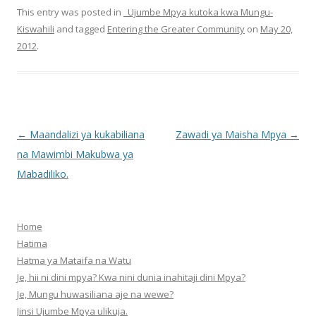
This entry was posted in
_Ujumbe Mpya kutoka kwa Mungu-
Kiswahili
and tagged
Entering the Greater Community
on
May 20,
2012
.
Post
←
Maandalizi ya kukabiliana
Zawadi ya Maisha Mpya
→
navigation
na Mawimbi Makubwa ya
Mabadiliko.
Home
Hatima
Hatma ya Mataifa na Watu
Je, hii ni dini mpya? Kwa nini dunia inahitaji dini Mpya?
Je, Mungu huwasiliana aje na wewe?
Jinsi Ujumbe Mpya ulikuja.