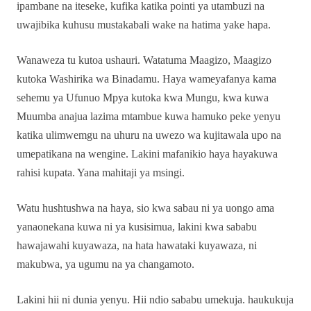
ipambane na iteseke, kufika katika pointi ya utambuzi na
uwajibika kuhusu mustakabali wake na hatima yake hapa.
Wanaweza tu kutoa ushauri. Watatuma Maagizo, Maagizo
kutoka Washirika wa Binadamu. Haya wameyafanya kama
sehemu ya Ufunuo Mpya kutoka kwa Mungu, kwa kuwa
Muumba anajua lazima mtambue kuwa hamuko peke yenyu
katika ulimwemgu na uhuru na uwezo wa kujitawala upo na
umepatikana na wengine. Lakini mafanikio haya hayakuwa
rahisi kupata. Yana mahitaji ya msingi.
Watu hushtushwa na haya, sio kwa sabau ni ya uongo ama
yanaonekana kuwa ni ya kusisimua, lakini kwa sababu
hawajawahi kuyawaza, na hata hawataki kuyawaza, ni
makubwa, ya ugumu na ya changamoto.
Lakini hii ni dunia yenyu. Hii ndio sababu umekuja. haukukuja