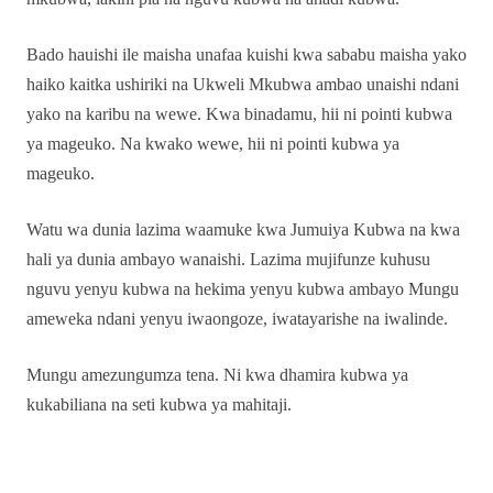
Bado hauishi ile maisha unafaa kuishi kwa sababu maisha yako
haiko kaitka ushiriki na Ukweli Mkubwa ambao unaishi ndani
yako na karibu na wewe. Kwa binadamu, hii ni pointi kubwa
ya mageuko. Na kwako wewe, hii ni pointi kubwa ya
mageuko.
Watu wa dunia lazima waamuke kwa Jumuiya Kubwa na kwa
hali ya dunia ambayo wanaishi. Lazima mujifunze kuhusu
nguvu yenyu kubwa na hekima yenyu kubwa ambayo Mungu
ameweka ndani yenyu iwaongoze, iwatayarishe na iwalinde.
Mungu amezungumza tena. Ni kwa dhamira kubwa ya
kukabiliana na seti kubwa ya mahitaji.