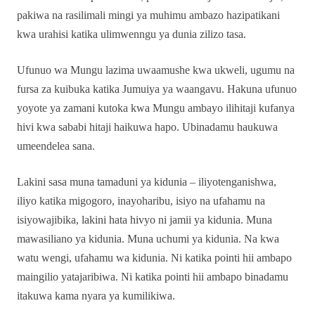
pakiwa na rasilimali mingi ya muhimu ambazo hazipatikani
kwa urahisi katika ulimwenngu ya dunia zilizo tasa.
Ufunuo wa Mungu lazima uwaamushe kwa ukweli, ugumu na
fursa za kuibuka katika Jumuiya ya waangavu. Hakuna ufunuo
yoyote ya zamani kutoka kwa Mungu ambayo ilihitaji kufanya
hivi kwa sababi hitaji haikuwa hapo. Ubinadamu haukuwa
umeendelea sana.
Lakini sasa muna tamaduni ya kidunia – iliyotenganishwa,
iliyo katika migogoro, inayoharibu, isiyo na ufahamu na
isiyowajibika, lakini hata hivyo ni jamii ya kidunia. Muna
mawasiliano ya kidunia. Muna uchumi ya kidunia. Na kwa
watu wengi, ufahamu wa kidunia. Ni katika pointi hii ambapo
maingilio yatajaribiwa. Ni katika pointi hii ambapo binadamu
itakuwa kama nyara ya kumilikiwa.