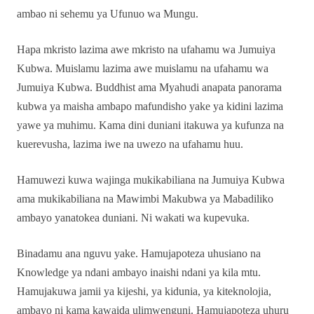
ambao ni sehemu ya Ufunuo wa Mungu.
Hapa mkristo lazima awe mkristo na ufahamu wa Jumuiya
Kubwa. Muislamu lazima awe muislamu na ufahamu wa
Jumuiya Kubwa. Buddhist ama Myahudi anapata panorama
kubwa ya maisha ambapo mafundisho yake ya kidini lazima
yawe ya muhimu. Kama dini duniani itakuwa ya kufunza na
kuerevusha, lazima iwe na uwezo na ufahamu huu.
Hamuwezi kuwa wajinga mukikabiliana na Jumuiya Kubwa
ama mukikabiliana na Mawimbi Makubwa ya Mabadiliko
ambayo yanatokea duniani. Ni wakati wa kupevuka.
Binadamu ana nguvu yake. Hamujapoteza uhusiano na
Knowledge ya ndani ambayo inaishi ndani ya kila mtu.
Hamujakuwa jamii ya kijeshi, ya kidunia, ya kiteknolojia,
ambayo ni kama kawaida ulimwenguni. Hamujapoteza uhuru