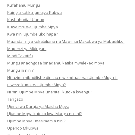
Kufahamu Mungu
Kuingia katika Jumuiya Kubwa
Kushuhudia Ufunuo
Kuwa mtu wa Ujumbe Mpya
Kwa nini Ujumbe uko hapa?
Maandalizi ya kukabiliana na Mawimbi Makubwa ya Mabadiliko.
Mapenzi ya Mbinguni
Miadi Takatifu
Mungu anaongoza binadamu katika mwelekeo mpya
Mungu ni nini?
Ni lazima nibadilishe dini au niwe mfuasi wa Ujumbe Mpya ili
niweze kupokea Ujumbe Mpya?
Ni nini Ujumbe Mpya unahitaji kutoka kwangu?
Tangazo
Ujenzi wa Daraja ya Maisha Mpya
Ujumbe Mpya kutoka kwa Mungu ni nini?
Ujumbe Mpya unasimamia nini?
Upendo Mkubwa