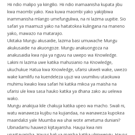
Hii ndio malipo ya kiingilio. Hii ndio inamaanisha kupata jibu
kwa maombi yako. Kwa kuwa maombi yako yakijibiwa
inammanisha mlango umefunguliwa, na ni lazima uupitie. Sio
safari ya maamuzi yako na haitatokea kulingana na maneno
yako, mawazo na matarajio.
Ukitaka Mungu akusaidie, lazima basi umuwache Mungu
akukusaidie na akuongoze. Mungu anakuongoza na
anakusaidia kwa njia ya nguvu na uwepo wa Knowledge.
Lakini ni lazima uwe katika mahusianio na Knowledge,
ukuchukue Hatua kwa Knowledge, ufarisi ukweli wake, uwezo
wake kamilifu na kuendeleza ujuzi wa uvumilivu utaokuwa
muhimu kwako kwa safari hii katika mikoa ya maisha na
ufarisi ule kwa sasa hauko katika ya dhana zako au uelewa
wako.
Mungu anakijua kile chakuja katika upeo wa macho. Swali ni,
watu wanaweza kujibu na kujiandaa, na wanaweza kupokea
maandalizi yale Muumba wa uhai wote ametuma duniani?
Ubinadamu hauwezi kijitayarisha. Haujui kwa nini
unajitayarisha. Haujui hali ya maisha katika ulimwengu. Haujui