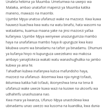
Unaleta hekima ya Muumba. Umetumwa na uwepo wa
Malaika, ambao unatafsiri mapenzi ya Muumba katika
maneno, mawazo na maombi.
Ujumbe Mpya unatoa ufafanuzi wake na mazoezi. Kwa kuwa
hauwezi kuachwa kwa watu na watu binafsi, hata wasomi na
wataalamu, kuamua maana yake na jinsi mazoezi yafaa
kufanywa. Ujumbe Mpya wenyewe unazungumzia mambo
haya na unafafanua mambo haya ili upunguze kwa kiasi
kikubwa uvumi wa binadamu na tafsiri ya binadamu. Dhumuni
ya kufanya hivyo ni kupunguza uwezekano wa makosa
ambayo yanajitokeza wakati watu wanashughulika na jambo
kubwa ya aina hii.
Tahadhari kubwa inafanywa kutoa mafundisho haya,
mazoezi na ufafanuzi- ikisemwa kwa njia nyingi tofauti,
ikitumiwa katika hali tofauti, ikionyeshwa tena na tena ili
ufafanuzi wake uweze kuwa wazi na kusiwe na ukosefu wa
udhahirifu unaohusiana nao.
Kwa mara ya kwanza, Ufunuo Mpya unaotolewa kwa
ubinadamu unao uwezo wa kusoma na kuandika, kwa dunia