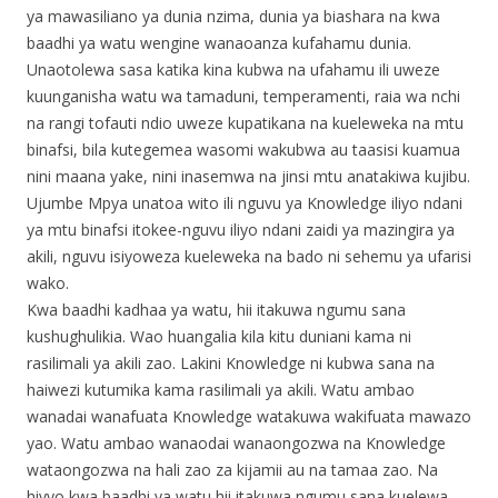
ya mawasiliano ya dunia nzima, dunia ya biashara na kwa
baadhi ya watu wengine wanaoanza kufahamu dunia.
Unaotolewa sasa katika kina kubwa na ufahamu ili uweze
kuunganisha watu wa tamaduni, temperamenti, raia wa nchi
na rangi tofauti ndio uweze kupatikana na kueleweka na mtu
binafsi, bila kutegemea wasomi wakubwa au taasisi kuamua
nini maana yake, nini inasemwa na jinsi mtu anatakiwa kujibu.
Ujumbe Mpya unatoa wito ili nguvu ya Knowledge iliyo ndani
ya mtu binafsi itokee-nguvu iliyo ndani zaidi ya mazingira ya
akili, nguvu isiyoweza kueleweka na bado ni sehemu ya ufarisi
wako.
Kwa baadhi kadhaa ya watu, hii itakuwa ngumu sana
kushughulikia. Wao huangalia kila kitu duniani kama ni
rasilimali ya akili zao. Lakini Knowledge ni kubwa sana na
haiwezi kutumika kama rasilimali ya akili. Watu ambao
wanadai wanafuata Knowledge watakuwa wakifuata mawazo
yao. Watu ambao wanaodai wanaongozwa na Knowledge
wataongozwa na hali zao za kijamii au na tamaa zao. Na
hivyo kwa baadhi ya watu hii itakuwa ngumu sana kuelewa.