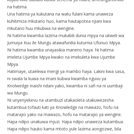
na hatima.
Una hatima ya kukutana na watu fulani kama unaweza
kuhitimiza mkutano huo, kama hautapotea njiani kwa
mkutano huu mkubwa na wengine.
Ni hatima kwamba lazima mukabili dunia mpya na ukweli wa
Jumuiya Kuu ile Mungu atawafunilia kutumia Ufunuo Mpya.
Ni hatima kwamba unayasikia maneno haya. Ni hatima
imeleta Ujumbe Mpya kwako na imekuleta kwa Ujumbe
Mpya.
Hatimaye, utaelewa mengi ya mambo haya. Lakini kwa sasa,
ni swala la kuwa na imani kubwa kwamba nguvu ya
Knolwedge inaishi ndani yako, kwamba ni safi na ni uumbaji
wa Mungu.
Ni unyenyekevu na utambuzi utakaoleta utakuwezesha
kutambua tofauti kati ya Knowledge na mawazo, hofu na
matarajio yako na mawazo, hofu na matarajio ya wengine.
Hapa ndipo unakuwa mjuzi. Hapa ndipo unaweza kutambua.
Hapa ndipo hauko kama mtoto yule lazima aongozwe, bila