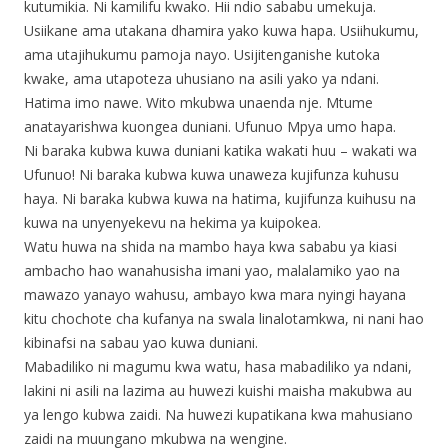
kutumikia. Ni kamilifu kwako. Hii ndio sababu umekuja.
Usiikane ama utakana dhamira yako kuwa hapa. Usiihukumu,
ama utajihukumu pamoja nayo. Usijitenganishe kutoka
kwake, ama utapoteza uhusiano na asili yako ya ndani.
Hatima imo nawe. Wito mkubwa unaenda nje. Mtume
anatayarishwa kuongea duniani. Ufunuo Mpya umo hapa.
Ni baraka kubwa kuwa duniani katika wakati huu – wakati wa
Ufunuo! Ni baraka kubwa kuwa unaweza kujifunza kuhusu
haya. Ni baraka kubwa kuwa na hatima, kujifunza kuihusu na
kuwa na unyenyekevu na hekima ya kuipokea.
Watu huwa na shida na mambo haya kwa sababu ya kiasi
ambacho hao wanahusisha imani yao, malalamiko yao na
mawazo yanayo wahusu, ambayo kwa mara nyingi hayana
kitu chochote cha kufanya na swala linalotamkwa, ni nani hao
kibinafsi na sabau yao kuwa duniani.
Mabadiliko ni magumu kwa watu, hasa mabadiliko ya ndani,
lakini ni asili na lazima au huwezi kuishi maisha makubwa au
ya lengo kubwa zaidi. Na huwezi kupatikana kwa mahusiano
zaidi na muungano mkubwa na wengine.