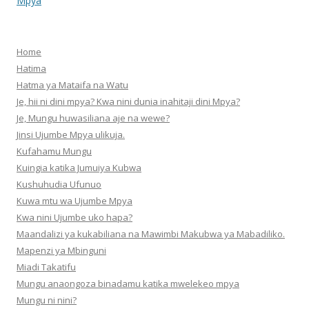
navigation
Mpya
Home
Hatima
Hatma ya Mataifa na Watu
Je, hii ni dini mpya? Kwa nini dunia inahitaji dini Mpya?
Je, Mungu huwasiliana aje na wewe?
Jinsi Ujumbe Mpya ulikuja.
Kufahamu Mungu
Kuingia katika Jumuiya Kubwa
Kushuhudia Ufunuo
Kuwa mtu wa Ujumbe Mpya
Kwa nini Ujumbe uko hapa?
Maandalizi ya kukabiliana na Mawimbi Makubwa ya Mabadiliko.
Mapenzi ya Mbinguni
Miadi Takatifu
Mungu anaongoza binadamu katika mwelekeo mpya
Mungu ni nini?