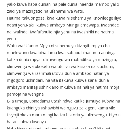
yako kuwa hapa duniani na pale dunia inaenda-mambo yalio
zaidi ya mazingatio na ufahamu wa watu.
Hatima itakuongoza, kwa kuwa ni sehemu ya Knowledge iliyo
ndani yenu-akili kubwa ambayo Mungu amewapa, iwaandae
na iwalinde, iwafafanulie njia yenu na iwashiriki na hatima
yenu.
Watu wa Ufunuo Mpya ni sehemu ya kizingiti mpya cha
maelewano kwa binadamu kwa sababu binadamu anaingia
katika dunia mpya- ulimwengu wa mabadiliko ya mazingira;
ulimwengu wa ukosefu wa utulivu wa kisiasa na kiuchumi;
ulimwengu wa rasilimali utovu; dunia ambapo hatari ya
mgogoro ushindani, na vita itakuwa kubwa sana; dunia
ambayo inahitaji ushirikiano mkubwa na hali ya hatima moja
pamoja na wengine.
Bila umoja, ubinadamu utashindwa katika Jumuiya Kubwa na
kuanguka chini ya ushawishi wa nguvu za kigeni, kama vile
ilivyojitokeza mara mingi katika historia ya ulimwengu. Hiyo ni
hatari kubwa kwenyu.
Hata hivyo, ni nani ambaye anayatambua haya? Ni nani