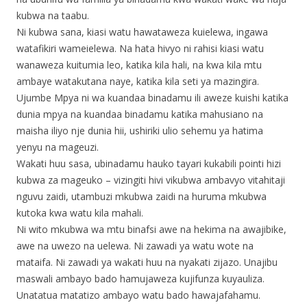
kubwa na taabu.
Ni kubwa sana, kiasi watu hawataweza kuielewa, ingawa
watafikiri wameielewa. Na hata hivyo ni rahisi kiasi watu
wanaweza kuitumia leo, katika kila hali, na kwa kila mtu
ambaye watakutana naye, katika kila seti ya mazingira.
Ujumbe Mpya ni wa kuandaa binadamu ili aweze kuishi katika
dunia mpya na kuandaa binadamu katika mahusiano na
maisha iliyo nje dunia hii, ushiriki ulio sehemu ya hatima
yenyu na mageuzi.
Wakati huu sasa, ubinadamu hauko tayari kukabili pointi hizi
kubwa za mageuko – vizingiti hivi vikubwa ambavyo vitahitaji
nguvu zaidi, utambuzi mkubwa zaidi na huruma mkubwa
kutoka kwa watu kila mahali.
Ni wito mkubwa wa mtu binafsi awe na hekima na awajibike,
awe na uwezo na uelewa. Ni zawadi ya watu wote na
mataifa. Ni zawadi ya wakati huu na nyakati zijazo. Unajibu
maswali ambayo bado hamujaweza kujifunza kuyauliza.
Unatatua matatizo ambayo watu bado hawajafahamu.