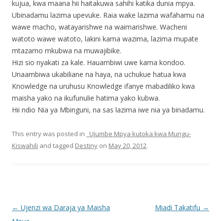
kujua, kwa maana hii haitakuwa sahihi katika dunia mpya.
Ubinadamu lazima upevuke. Raia wake lazima wafahamu na
wawe macho, watayarishwe na waimarishwe. Wacheni
watoto wawe watoto, lakini kama wazima, lazima mupate
mtazamo mkubwa na muwajibike.
Hizi sio nyakati za kale. Hauambiwi uwe kama kondoo.
Unaambiwa ukabiliane na haya, na uchukue hatua kwa
Knowledge na uruhusu Knowledge ifanye mabadiliko kwa
maisha yako na ikufunulie hatima yako kubwa.
Hii ndio Nia ya Mbinguni, na sas lazima iwe nia ya binadamu.
This entry was posted in
_Ujumbe Mpya kutoka kwa Mungu-
Kiswahili
and tagged
Destiny
on
May 20, 2012
.
Post
←
Ujenzi wa Daraja ya Maisha
Miadi Takatifu
→