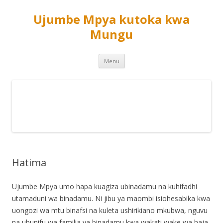
Ujumbe Mpya kutoka kwa
Mungu
Skip
Menu
to
content
Hatima
Ujumbe Mpya umo hapa kuagiza ubinadamu na kuhifadhi
utamaduni wa binadamu. Ni jibu ya maombi isiohesabika kwa
uongozi wa mtu binafsi na kuleta ushirikiano mkubwa, nguvu
na ubunifu wa familia ya binadamu kwa wakati wake wa haja