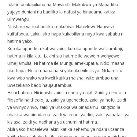
fulanu unakabiliana na Mawimbi Makubwa ya Mabadiliko
yajayo duniani na badiliko la nafasi ya binadamu katika
ulimwengu.
Ni ishara ya mabadiliko makubwa. Hauielewi. Hauwezi
kuifafanua. Lakini uko hapa kukabiliana nayo kwa sababu ni
hatima yako.
Kutoka upande mkubwa zaidi, kutoka upande wa Uumbaji,
hatima ni kila kitu. Lakini sio hatime ile wewe mwenyewe
umejiamulia. Ni hatima ile Mungu amekupatia. Ndio maana
uko hapa. Ndio maana nafsi yako iko vile ilivyo. Ni kamilifu
kwa wito wako wa kweli katika maisha, wito ambao una
uwezekano bado haujautambua.
Hii ni hatima. Hii inaishi zaidi la eneo ya akili. Zaidi ya eneo la
filosofia na theolojia, zaidi ya upendeleo, zaidi ya hofu, zaidi
ya vivinyovinyo, zaidi ya uhakika wa binadamu- singizio la
uhakika wa binadamu- zaidi ya imani ya dini, zaidi ya nafasi ya
kisiasa, zaidi ya nadharia ya uchumi ni hatima.
Akili yako haitaelewa lakini katika sehemu ya ndani utaanza
kujibu kwa sababu katika sehemu ya ndani, umeunganishwa