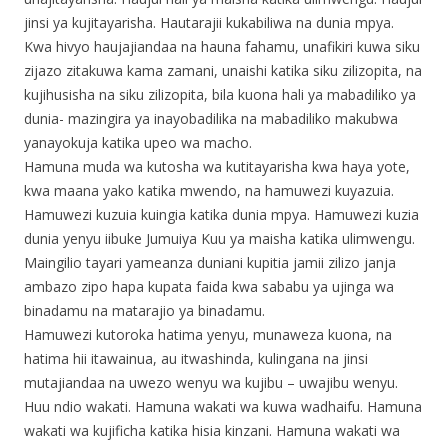
jinsi ya kujitayarisha. Hautarajii kukabiliwa na dunia mpya.
Kwa hivyo haujajiandaa na hauna fahamu, unafikiri kuwa siku
zijazo zitakuwa kama zamani, unaishi katika siku zilizopita, na
kujihusisha na siku zilizopita, bila kuona hali ya mabadiliko ya
dunia- mazingira ya inayobadilika na mabadiliko makubwa
yanayokuja katika upeo wa macho.
Hamuna muda wa kutosha wa kutitayarisha kwa haya yote,
kwa maana yako katika mwendo, na hamuwezi kuyazuia.
Hamuwezi kuzuia kuingia katika dunia mpya. Hamuwezi kuzia
dunia yenyu iibuke Jumuiya Kuu ya maisha katika ulimwengu.
Maingilio tayari yameanza duniani kupitia jamii zilizo janja
ambazo zipo hapa kupata faida kwa sababu ya ujinga wa
binadamu na matarajio ya binadamu.
Hamuwezi kutoroka hatima yenyu, munaweza kuona, na
hatima hii itawainua, au itwashinda, kulingana na jinsi
mutajiandaa na uwezo wenyu wa kujibu – uwajibu wenyu.
Huu ndio wakati. Hamuna wakati wa kuwa wadhaifu. Hamuna
wakati wa kujificha katika hisia kinzani. Hamuna wakati wa