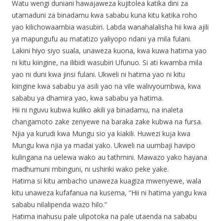
Watu wengi duniani hawajaweza kujitolea katika dini za
utamaduni za binadamu kwa sababu kuna kitu katika roho
yao kilichowaambia wasubiri. Labda wanahalalisha hii kwa ajili
ya mapungufu au matatizo yaliyopo ndani ya mila fulani.
Lakini hiyo siyo suala, unaweza kuona, kwa kuwa hatima yao
ni kitu kiingine, na ilibidi wasubiri Ufunuo. Si ati kwamba mila
yao ni duni kwa jinsi fulani. Ukweli ni hatima yao ni kitu
kiingine kwa sababu ya asili yao na vile walivyoumbwa, kwa
sababu ya dhamira yao, kwa sababu ya hatima.
Hii ni nguvu kubwa kuliko akili ya binadamu, na inaleta
changamoto zake zenyewe na baraka zake kubwa na fursa.
Njia ya kurudi kwa Mungu sio ya kiakili. Huwezi kuja kwa
Mungu kwa njia ya madai yako. Ukweli na uumbaji havipo
kulingana na uelewa wako au tathmini. Mawazo yako hayana
madhumuni mbinguni, ni ushiriki wako peke yake.
Hatima si kitu ambacho unaweza kuagiza mwenyewe, wala
kitu unaweza kufafanua na kusema, “Hii ni hatima yangu kwa
sababu nilalipenda wazo hilo.”
Hatima inahusu pale ulipotoka na pale utaenda na sababu