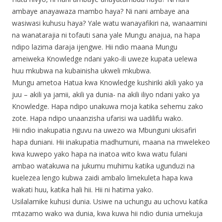
ambaye anayawaza mambo haya? Ni nani ambaye ana
wasiwasi kuhusu haya? Yale watu wanayafikiri na, wanaamini
na wanatarajia ni tofauti sana yale Mungu anajua, na hapa
ndipo lazima daraja ijengwe. Hii ndio maana Mungu
ameiweka Knowledge ndani yako-ili uweze kupata uelewa
huu mkubwa na kubainisha ukweli mkubwa.
Mungu ametoa Hatua kwa Knowledge kushiriki akili yako ya
juu – akili ya jamii, akili ya dunia- na akili iliyo ndani yako ya
Knowledge. Hapa ndipo unakuwa moja katika sehemu zako
zote. Hapa ndipo unaanzisha ufarisi wa uadilifu wako.
Hii ndio inakupatia nguvu na uwezo wa Mbunguni ukisafiri
hapa duniani. Hii inakupatia madhumuni, maana na mwelekeo
kwa kuwepo yako hapa na inatoa wito kwa watu fulani
ambao watakuwa na jukumu muhimu katika ugunduzi na
kuelezea lengo kubwa zaidi ambalo limekuleta hapa kwa
wakati huu, katika hali hii. Hii ni hatima yako.
Usilalamike kuhusi dunia. Usiwe na uchungu au uchovu katika
mtazamo wako wa dunia, kwa kuwa hii ndio dunia umekuja