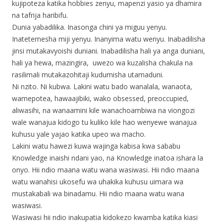
kujipoteza katika hobbies zenyu, mapenzi yasio ya dhamira
na tafrija haribifu.
Dunia yabadilika. Inasonga chini ya miguu yenyu.
Inatetemesha miji yenyu. Inanyima watu wenyu. Inabadilisha
jinsi mutakavyoishi duniani. Inabadilisha hali ya anga duniani,
hali ya hewa, mazingira, uwezo wa kuzalisha chakula na
rasilimali mutakazohitaji kudumisha utamaduni.
Ni nzito. Ni kubwa. Lakini watu bado wanalala, wanaota,
wamepotea, hawaajibiki, wako obsessed, preoccupied,
aliwasihi, na wanaamini kile wanachoambiwa na viongozi
wale wanajua kidogo tu kuliko kile hao wenyewe wanajua
kuhusu yale yajao katika upeo wa macho.
Lakini watu hawezi kuwa wajinga kabisa kwa sababu
Knowledge inaishi ndani yao, na Knowledge inatoa ishara la
onyo. Hii ndio maana watu wana wasiwasi. Hii ndio maana
watu wanahisi ukosefu wa uhakika kuhusu uimara wa
mustakabali wa binadamu. Hii ndio maana watu wana
wasiwasi.
Wasiwasi hii ndio inakupatia kidokezo kwamba katika kiasi