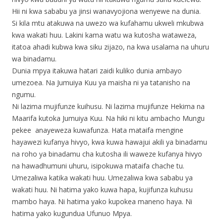
Hii ni kwa sababu ya jinsi wanavyojiona wenyewe na dunia.
Si kila mtu atakuwa na uwezo wa kufahamu ukweli mkubwa
kwa wakati huu. Lakini kama watu wa kutosha wataweza,
itatoa ahadi kubwa kwa siku zijazo, na kwa usalama na uhuru
wa binadamu.
Dunia mpya itakuwa hatari zaidi kuliko dunia ambayo
umezoea. Na Jumuiya Kuu ya maisha ni ya tatanisho na
ngumu.
Ni lazima mujifunze kuihusu. Ni lazima mujifunze Hekima na
Maarifa kutoka Jumuiya Kuu. Na hiki ni kitu ambacho Mungu
pekee anayeweza kuwafunza. Hata mataifa mengine
hayawezi kufanya hivyo, kwa kuwa hawajui akili ya binadamu
na roho ya binadamu cha kutosha ili waweze kufanya hivyo
na hawadhumuni uhuru, isipokuwa mataifa chache tu.
Umezaliwa katika wakati huu. Umezaliwa kwa sababu ya
wakati huu. Ni hatima yako kuwa hapa, kujifunza kuhusu
mambo haya. Ni hatima yako kupokea maneno haya. Ni
hatima yako kugundua Ufunuo Mpya.