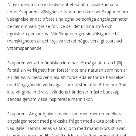
Ni ges denna större medvetenhet så att ni skall kunna ta
emot Skaparens välsignelse. När människor ber Skaparen om
välsignelse är det oftast sina egna personliga angelägenheter
de ber om välsignelse för. De ser det ur sina små och
egoistiska perspektiv. När Skaparen ger sin välsignelse till
mänskligheten är det i själva verket något verkligt stort och
vittomspännande.
Skaparen vet att människan inte har förmåga att utan hjälp
förstå sin verklighet; hon förstår inte ens naturen som hon är
en del av. Ni behöver hjälp att förbereda er för de händelser
med långtgående verkningar som ni står inför. Eftersom Gud
inte vill gripa in direkt i världens händelser måste budskap
sändas genom vissa inspirerade människor.
Skaparens Änglar hjälper människan med mer omedelbara
angelägenheter; med praktiska frågor; med akuta problem
vad gäller samhällenas välfärd; och med människors strävan
till goda gärningar. Ett Nytt Budskap från Gud, emellertid; det