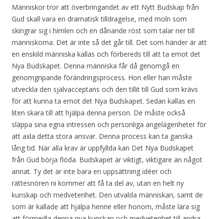
Människor tror att överbringandet av ett Nytt Budskap från
Gud skall vara en dramatisk tilldragelse, med moln som
skingrar sig i himlen och en dånande röst som talar ner till
människorna. Det är inte så det går till. Det som händer är att
en enskild människa kallas och förbereds till att ta emot det
Nya Budskapet. Denna människa får då genomgå en
genomgripande förändringsprocess. Hon eller han måste
utveckla den självacceptans och den tillit till Gud som krävs
för att kunna ta emot det Nya Budskapet. Sedan kallas en
liten skara till att hjälpa denna person. De måste också
släppa sina egna intressen och personliga angelägenheter för
att axla detta stora ansvar. Denna process kan ta ganska
lång tid. När alla krav är uppfyllda kan Det Nya Budskapet
från Gud börja flöda. Budskapet är viktigt, viktigare än något
annat. Ty det är inte bara en uppsättning idéer och
rättesnören ni kommer att få ta del av, utan en helt ny
kunskap och medvetenhet. Den utvalda människan, samt de
som är kallade att hjälpa henne eller honom, måste lära sig
att förmedla denna nya kunskap och medvetenhet till andra