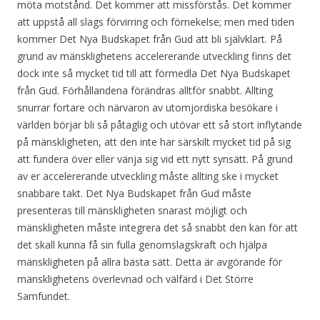
möta motstånd. Det kommer att missförstås. Det kommer
att uppstå all slags förvirring och förnekelse; men med tiden
kommer Det Nya Budskapet från Gud att bli självklart. På
grund av mänsklighetens accelererande utveckling finns det
dock inte så mycket tid till att förmedla Det Nya Budskapet
från Gud. Förhållandena förändras alltför snabbt. Allting
snurrar fortare och närvaron av utomjordiska besökare i
världen börjar bli så påtaglig och utövar ett så stort inflytande
på mänskligheten, att den inte har särskilt mycket tid på sig
att fundera över eller vänja sig vid ett nytt synsätt. På grund
av er accelererande utveckling måste allting ske i mycket
snabbare takt. Det Nya Budskapet från Gud måste
presenteras till mänskligheten snarast möjligt och
mänskligheten måste integrera det så snabbt den kan för att
det skall kunna få sin fulla genomslagskraft och hjälpa
mänskligheten på allra bästa sätt. Detta är avgörande för
mänsklighetens överlevnad och välfärd i Det Större
Samfundet.