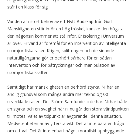
står i en klass för sig.
Världen är i stort behov av ett Nytt Budskap från Gud.
Mänskligheten står inför en hög tröskel; kanske den högsta
den någonsin kommer att stå inför. Er isolering i Universum
är över. Er värld är föremål för en Intervention av intelligenta
utomjordiska raser. Krigen, splittringen och de sinande
naturtillgångarna gör er oerhört sårbara för en sådan
Intervention och för påtryckningar och manipulation av
utomjordiska krafter.
Samtidigt har mänskligheten en oerhörd styrka. Ni har en
andlig grundval som många andra mer teknologiskt
utvecklade raser i Det Större Samfundet inte har. Ni har både
en styrka och en svaghet när ni nu går den stora vändpunkten
till mötes. Valet av tidpunkt är avgörande i denna situation.
Medvetenheten är av yttersta vikt. Det är inte bara en fråga
om ett val. Det är inte enbart något moraliskt uppbyggande