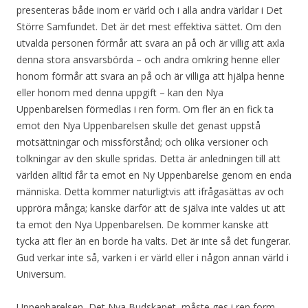
presenteras både inom er värld och i alla andra världar i Det
Större Samfundet. Det är det mest effektiva sättet. Om den
utvalda personen förmår att svara an på och är villig att axla
denna stora ansvarsbörda – och andra omkring henne eller
honom förmår att svara an på och är villiga att hjälpa henne
eller honom med denna uppgift – kan den Nya
Uppenbarelsen förmedlas i ren form. Om fler än en fick ta
emot den Nya Uppenbarelsen skulle det genast uppstå
motsättningar och missförstånd; och olika versioner och
tolkningar av den skulle spridas. Detta är anledningen till att
världen alltid får ta emot en Ny Uppenbarelse genom en enda
människa. Detta kommer naturligtvis att ifrågasättas av och
uppröra många; kanske därför att de själva inte valdes ut att
ta emot den Nya Uppenbarelsen. De kommer kanske att
tycka att fler än en borde ha valts. Det är inte så det fungerar.
Gud verkar inte så, varken i er värld eller i någon annan värld i
Universum.
Uppenbarelsen, Det Nya Budskapet, måste ges i ren form.