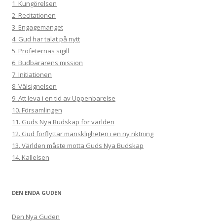
1. Kungörelsen
2. Recitationen
3. Engagemanget
4. Gud har talat på nytt
5. Profeternas sigill
6. Budbärarens mission
7. Initiationen
8. Välsignelsen
9. Att leva i en tid av Uppenbarelse
10. Församlingen
11. Guds Nya Budskap för världen
12. Gud förflyttar mänskligheten i en ny riktning
13. Världen måste motta Guds Nya Budskap
14. Kallelsen
DEN ENDA GUDEN
Den Nya Guden