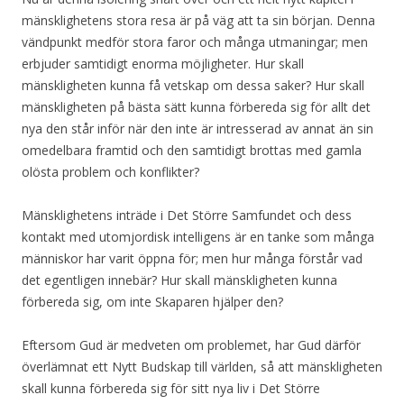
mänsklighetens stora resa är på väg att ta sin början. Denna
vändpunkt medför stora faror och många utmaningar; men
erbjuder samtidigt enorma möjligheter. Hur skall
mänskligheten kunna få vetskap om dessa saker? Hur skall
mänskligheten på bästa sätt kunna förbereda sig för allt det
nya den står inför när den inte är intresserad av annat än sin
omedelbara framtid och den samtidigt brottas med gamla
olösta problem och konflikter?
Mänsklighetens inträde i Det Större Samfundet och dess
kontakt med utomjordisk intelligens är en tanke som många
människor har varit öppna för; men hur många förstår vad
det egentligen innebär? Hur skall mänskligheten kunna
förbereda sig, om inte Skaparen hjälper den?
Eftersom Gud är medveten om problemet, har Gud därför
överlämnat ett Nytt Budskap till världen, så att mänskligheten
skall kunna förbereda sig för sitt nya liv i Det Större