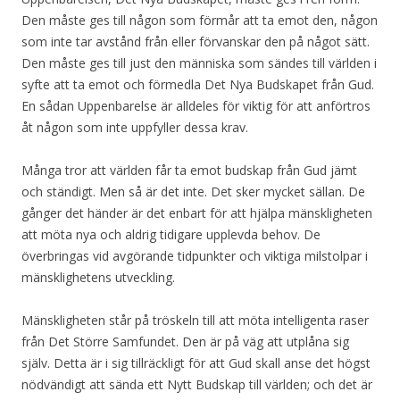
Den måste ges till någon som förmår att ta emot den, någon
som inte tar avstånd från eller förvanskar den på något sätt.
Den måste ges till just den människa som sändes till världen i
syfte att ta emot och förmedla Det Nya Budskapet från Gud.
En sådan Uppenbarelse är alldeles för viktig för att anförtros
åt någon som inte uppfyller dessa krav.
Många tror att världen får ta emot budskap från Gud jämt
och ständigt. Men så är det inte. Det sker mycket sällan. De
gånger det händer är det enbart för att hjälpa mänskligheten
att möta nya och aldrig tidigare upplevda behov. De
överbringas vid avgörande tidpunkter och viktiga milstolpar i
mänsklighetens utveckling.
Mänskligheten står på tröskeln till att möta intelligenta raser
från Det Större Samfundet. Den är på väg att utplåna sig
själv. Detta är i sig tillräckligt för att Gud skall anse det högst
nödvändigt att sända ett Nytt Budskap till världen; och det är