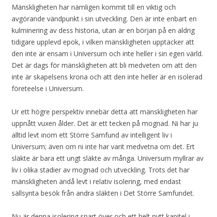
Mänskligheten har nämligen kommit till en viktig och
avgörande vändpunkt i sin utveckling. Den är inte enbart en
kulminering av dess historia, utan är en början på en aldrig
tidigare upplevd epok, i vilken mänskligheten upptäcker att
den inte är ensam i Universum och inte heller i sin egen värld.
Det är dags för mänskligheten att bli medveten om att den
inte är skapelsens krona och att den inte heller är en isolerad
företeelse i Universum.
Ur ett högre perspektiv innebär detta att mänskligheten har
uppnått vuxen ålder. Det är ett tecken på mognad. Ni har ju
alltid levt inom ett Större Samfund av intelligent liv i
Universum; även om ni inte har varit medvetna om det. Ert
släkte är bara ett ungt släkte av många. Universum myllrar av
liv i olika stadier av mognad och utveckling. Trots det har
mänskligheten ändå levt i relativ isolering, med endast
sällsynta besök från andra släkten i Det Större Samfundet.
Nu är denna isolering snart över och ett helt nytt kapitel i