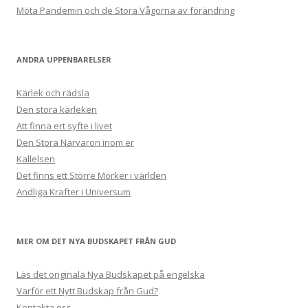
Möta Pandemin och de Stora Vågorna av förändring
ANDRA UPPENBARELSER
Kärlek och rädsla
Den stora kärleken
Att finna ert syfte i livet
Den Stora Närvaron inom er
Kallelsen
Det finns ett Större Mörker i världen
Andliga Krafter i Universum
MER OM DET NYA BUDSKAPET FRÅN GUD
Läs det originala Nya Budskapet på engelska
Varför ett Nytt Budskap från Gud?
Kontakta oss