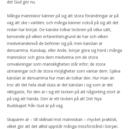
det Gud gör nu.
Många människor känner på sig att stora förändringar är på
väg att ske i världen; och många känner också på sig att det
redan har börjat. De kanske tolkar tecknen på olika sätt,
beroende på vilken erfarenhetsgrund de har och vilken
medvetandenivå de befinner sig på; men känslan är
densamma. Kunskap, eller Ande, börjar göra sig hörd i många
människor och göra dem medvetna om de stora
omvälvningar som mänskligheten står inför; de stora
utmaningar och de stora möjligheter som väntar dem. Själva
känslan är densamma hur man än tolkar den. Hur man än
tror att det hela skall sluta är det känslan i sig som är det
viktigaste, för den är i sig ett tecken på att någonting stort är
på väg att hända. Den är ett tecken på att Det Nya
Budskapet från Gud är på väg.
Skaparen är – till skillnad mot människan – mycket praktisk,
vilket gör att det alltid uppstår många missförstånd i början.