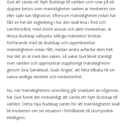
Gud att sända ett Nytt Budskap till världen som svar på ett
djupare behov som mänskligheten varken är medveten om
eller själv kan tillgodose. Eftersom mänskligheten redan har
fått en hel del vägledning i hur den skall leva i fred och
samförstånd, med större ansvar och aktiv medverkan, är
dessa Budskap sällsynta. Många människor brottas
fortfarande med de Budskap och Uppenbarelser
mänskligheten redan fått; medan andra avfärdar dem helt.
Hur det än är med den saken, så vakar Gud likväl ständigt
över världen och uppmuntrar oupphörligt mänskligheten
genom Sina Sändebud, Guds Änglar, att hitta tillbaka till sin
sanna andliga identitet och medvetenhet.
Nu, när mänsklighetens utveckling går snabbare än någonsin,
har Gud funnit det nödvändigt att sända ett Nytt Budskap till
världen. Detta Nya Budskap sänds för att mänskligheten skall
bli medveten om sin situation i förhållande till utomjordisk
intelligens.