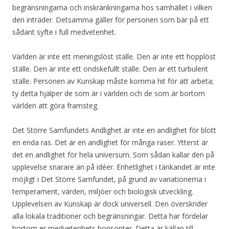
begränsningarna och inskränkningarna hos samhället i vilken
den inträder. Detsamma gäller för personen som bär på ett
sådant syfte i full medvetenhet.
Världen är inte ett meningslöst ställe. Den är inte ett hopplöst
ställe. Den är inte ett ondskefullt ställe. Den är ett turbulent
ställe. Personen av Kunskap måste komma hit för att arbeta;
ty detta hjälper de som är i världen och de som är bortom
världen att göra framsteg.
Det Större Samfundets Andlighet är inte en andlighet för blott
en enda ras. Det är en andlighet för många raser. Ytterst är
det en andlighet för hela universum. Som sådan kallar den på
upplevelse snarare än på idéer. Enhetlighet i tänkandet är inte
möjligt i Det Större Samfundet, på grund av variationerna i
temperament, värden, miljöer och biologisk utveckling.
Upplevelsen av Kunskap är dock universell. Den överskrider
alla lokala traditioner och begränsningar. Detta har fördelar
bortom er medvetenhets horisonter. Detta är källan till