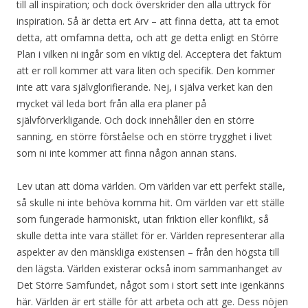
till all inspiration; och dock överskrider den alla uttryck för
inspiration. Så är detta ert Arv – att finna detta, att ta emot
detta, att omfamna detta, och att ge detta enligt en Större
Plan i vilken ni ingår som en viktig del. Acceptera det faktum
att er roll kommer att vara liten och specifik. Den kommer
inte att vara självglorifierande. Nej, i själva verket kan den
mycket väl leda bort från alla era planer på
självförverkligande. Och dock innehåller den en större
sanning, en större förståelse och en större trygghet i livet
som ni inte kommer att finna någon annan stans.
Lev utan att döma världen. Om världen var ett perfekt ställe,
så skulle ni inte behöva komma hit. Om världen var ett ställe
som fungerade harmoniskt, utan friktion eller konflikt, så
skulle detta inte vara stället för er. Världen representerar alla
aspekter av den mänskliga existensen – från den högsta till
den lägsta. Världen existerar också inom sammanhanget av
Det Större Samfundet, något som i stort sett inte igenkänns
här. Världen är ert ställe för att arbeta och att ge. Dess nöjen