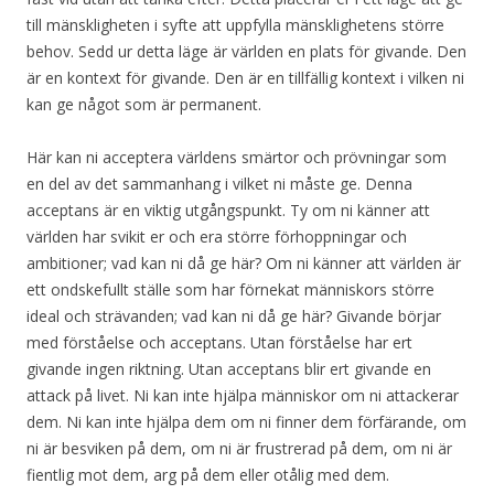
till mänskligheten i syfte att uppfylla mänsklighetens större
behov. Sedd ur detta läge är världen en plats för givande. Den
är en kontext för givande. Den är en tillfällig kontext i vilken ni
kan ge något som är permanent.
Här kan ni acceptera världens smärtor och prövningar som
en del av det sammanhang i vilket ni måste ge. Denna
acceptans är en viktig utgångspunkt. Ty om ni känner att
världen har svikit er och era större förhoppningar och
ambitioner; vad kan ni då ge här? Om ni känner att världen är
ett ondskefullt ställe som har förnekat människors större
ideal och strävanden; vad kan ni då ge här? Givande börjar
med förståelse och acceptans. Utan förståelse har ert
givande ingen riktning. Utan acceptans blir ert givande en
attack på livet. Ni kan inte hjälpa människor om ni attackerar
dem. Ni kan inte hjälpa dem om ni finner dem förfärande, om
ni är besviken på dem, om ni är frustrerad på dem, om ni är
fientlig mot dem, arg på dem eller otålig med dem.