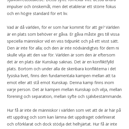
impulser och önskemål, men det etablerar ett större fokus
och en högre standard för ert liv.
Vad är då världen, för er som har kommit för att ge? Världen
är en plats som behöver er gåva. Er gåva måste ges till vissa
speciella människor vid en viss tidpunkt och på ett visst sätt.
Den är inte för alla; och den är inte nödvändigtvis för dem ni
skulle vilja att den var för. Världen är som den är eftersom
det är en plats där Kunskap saknas. Det är en konfliktfylld
plats. Bortom och under alla de skenbara konflikterna i det
fysiska livet, finns den fundamentala kampen mellan att ta
emot eller att stå emot Kunskap. Denna kamp finns inom
varje person. Det är kampen mellan Kunskap och vilja, mellan
förening och separation, mellan syfte och självbestämmande.
Hur få är inte de människor i världen som vet att de är här på
ett uppdrag och som kan lämna det uppdraget odefinierat
och oförklarat och dock stödja det helhjärtat. Hur få är inte