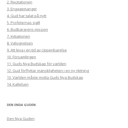
2. Recitationen
3. Engagemanget
4. Gud har talat på nytt
5. Profeternas sigill
6. Budbärarens mission
7. Initiationen
8. Välsignelsen
9. Att leva i en tid av Uppenbarelse
10. Församlingen
11. Guds Nya Budskap för världen
12. Gud förflyttar mänskligheten i en ny riktning
13. Världen måste motta Guds Nya Budskap
14. Kallelsen
DEN ENDA GUDEN
Den Nya Guden