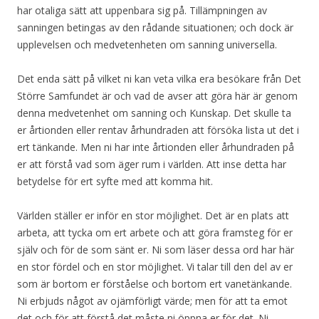
har otaliga sätt att uppenbara sig på. Tillämpningen av
sanningen betingas av den rådande situationen; och dock är
upplevelsen och medvetenheten om sanning universella.
Det enda sätt på vilket ni kan veta vilka era besökare från Det
Större Samfundet är och vad de avser att göra här är genom
denna medvetenhet om sanning och Kunskap. Det skulle ta
er årtionden eller rentav århundraden att försöka lista ut det i
ert tänkande. Men ni har inte årtionden eller århundraden på
er att förstå vad som äger rum i världen. Att inse detta har
betydelse för ert syfte med att komma hit.
Världen ställer er inför en stor möjlighet. Det är en plats att
arbeta, att tycka om ert arbete och att göra framsteg för er
själv och för de som sänt er. Ni som läser dessa ord har här
en stor fördel och en stor möjlighet. Vi talar till den del av er
som är bortom er förståelse och bortom ert vanetänkande.
Ni erbjuds något av ojämförligt värde; men för att ta emot
det och för att förstå det måste ni öppna er för det. Ni