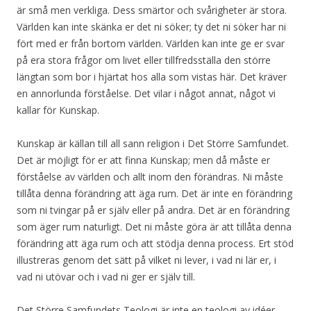
är små men verkliga. Dess smärtor och svårigheter är stora.
Världen kan inte skänka er det ni söker; ty det ni söker har ni
fört med er från bortom världen. Världen kan inte ge er svar
på era stora frågor om livet eller tillfredsställa den större
längtan som bor i hjärtat hos alla som vistas här. Det kräver
en annorlunda förståelse. Det vilar i något annat, något vi
kallar för Kunskap.
Kunskap är källan till all sann religion i Det Större Samfundet.
Det är möjligt för er att finna Kunskap; men då måste er
förståelse av världen och allt inom den förändras. Ni måste
tillåta denna förändring att äga rum. Det är inte en förändring
som ni tvingar på er själv eller på andra. Det är en förändring
som äger rum naturligt. Det ni måste göra är att tillåta denna
förändring att äga rum och att stödja denna process. Ert stöd
illustreras genom det sätt på vilket ni lever, i vad ni lär er, i
vad ni utövar och i vad ni ger er själv till.
Det Större Samfundets Teologi är inte en teologi av idéer.