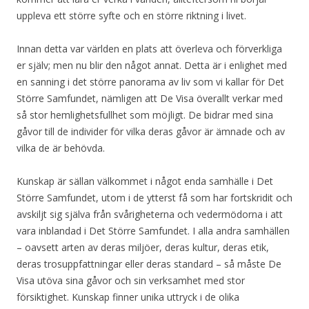
uppleva ett större syfte och en större riktning i livet.
Innan detta var världen en plats att överleva och förverkliga
er själv; men nu blir den något annat. Detta är i enlighet med
en sanning i det större panorama av liv som vi kallar för Det
Större Samfundet, nämligen att De Visa överallt verkar med
så stor hemlighetsfullhet som möjligt. De bidrar med sina
gåvor till de individer för vilka deras gåvor är ämnade och av
vilka de är behövda.
Kunskap är sällan välkommet i något enda samhälle i Det
Större Samfundet, utom i de ytterst få som har fortskridit och
avskiljt sig själva från svårigheterna och vedermödorna i att
vara inblandad i Det Större Samfundet. I alla andra samhällen
– oavsett arten av deras miljöer, deras kultur, deras etik,
deras trosuppfattningar eller deras standard – så måste De
Visa utöva sina gåvor och sin verksamhet med stor
försiktighet. Kunskap finner unika uttryck i de olika