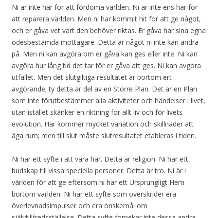
Ni är inte här för att fördöma världen. Ni är inte ens här för
att reparera världen. Men ni har kommit hit för att ge något,
och er gåva vet vart den behöver riktas. Er gåva har sina egna
ödesbestämda mottagare. Detta är något ni inte kan ändra
på. Men ni kan avgöra om er gåva kan ges eller inte. Ni kan
avgöra hur lång tid det tar för er gåva att ges. Ni kan avgöra
utfallet. Men det slutgiltiga resultatet är bortom ert
avgörande; ty detta är del av en Större Plan. Det är en Plan
som inte förutbestämmer alla aktiviteter och händelser i livet,
utan istället skänker en riktning för allt liv och för livets
evolution. Här kommer mycket variation och skillnader att
äga rum; men till slut måste slutresultatet etableras i tiden.
Ni har ett syfte i att vara här. Detta är religion. Ni har ett
budskap till vissa speciella personer. Detta är tro. Ni är i
världen för att ge eftersom ni har ett Ursprungligt Hem
bortom världen. Ni har ett syfte som överskrider era
överlevnadsimpulser och era önskemål om
självtillfredsställelse. Detta syfte förnekar inte dessa andra