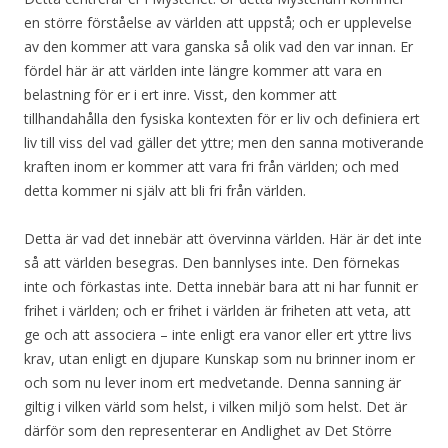
en större förståelse av världen att uppstå; och er upplevelse
av den kommer att vara ganska så olik vad den var innan. Er
fördel här är att världen inte längre kommer att vara en
belastning för er i ert inre. Visst, den kommer att
tillhandahålla den fysiska kontexten för er liv och definiera ert
liv till viss del vad gäller det yttre; men den sanna motiverande
kraften inom er kommer att vara fri från världen; och med
detta kommer ni själv att bli fri från världen.
Detta är vad det innebär att övervinna världen. Här är det inte
så att världen besegras. Den bannlyses inte. Den förnekas
inte och förkastas inte. Detta innebär bara att ni har funnit er
frihet i världen; och er frihet i världen är friheten att veta, att
ge och att associera – inte enligt era vanor eller ert yttre livs
krav, utan enligt en djupare Kunskap som nu brinner inom er
och som nu lever inom ert medvetande. Denna sanning är
giltig i vilken värld som helst, i vilken miljö som helst. Det är
därför som den representerar en Andlighet av Det Större