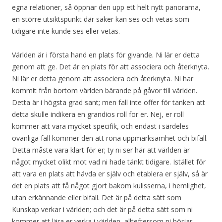
egna relationer, så öppnar den upp ett helt nytt panorama,
en större utsiktspunkt där saker kan ses och vetas som
tidigare inte kunde ses eller vetas.
Världen är i första hand en plats för givande. Ni lär er detta
genom att ge. Det är en plats för att associera och återknyta.
Ni lär er detta genom att associera och återknyta. Ni har
kommit från bortom världen bärande på gåvor till världen.
Detta är i högsta grad sant; men fall inte offer för tanken att
detta skulle indikera en grandios roll för er. Nej, er roll
kommer att vara mycket specifik, och endast i särdeles
ovanliga fall kommer den att röna uppmärksamhet och bifall.
Detta måste vara klart för er; ty ni ser här att världen är
något mycket olikt mot vad ni hade tänkt tidigare. Istället för
att vara en plats att hävda er själv och etablera er själv, så är
det en plats att få något gjort bakom kulisserna, i hemlighet,
utan erkännande eller bifall. Det är på detta sätt som
Kunskap verkar i världen; och det är på detta sätt som ni
kommer att lära er verka i världen, allteftersom ni börjar