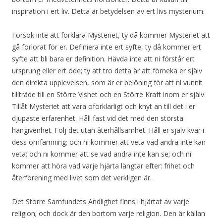
inspiration i ert liv. Detta är betydelsen av ert livs mysterium.
Försök inte att förklara Mysteriet, ty då kommer Mysteriet att
gå förlorat för er. Definiera inte ert syfte, ty då kommer ert
syfte att bli bara er definition. Hävda inte att ni förstår ert
ursprung eller ert öde; ty att tro detta är att förneka er själv
den direkta upplevelsen, som är er belöning för att ni vunnit
tillträde till en Större Vishet och en Större Kraft inom er själv.
Tillåt Mysteriet att vara oförklarligt och knyt an till det i er
djupaste erfarenhet. Håll fast vid det med den största
hängivenhet. Följ det utan återhållsamhet. Håll er själv kvar i
dess omfamning; och ni kommer att veta vad andra inte kan
veta; och ni kommer att se vad andra inte kan se; och ni
kommer att höra vad varje hjärta längtar efter: frihet och
återförening med livet som det verkligen är.
Det Större Samfundets Andlighet finns i hjärtat av varje
religion; och dock är den bortom varje religion. Den är källan