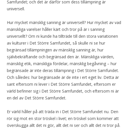
Samfundet; och det är därför som dess tillämpning är
universell.
Hur mycket mänsklig sanning är universell? Hur mycket av vad
mänskliga varelser håller kärt och tror på är i sanning
universellt? Om ni kunde ha tillträde till den stora variationen
av kulturer i Det Större Samfundet, så skulle ni se hur
begränsad tillämpningen av mänsklig sanning är, hur
självbekräftande och begränsad den är. Mänskliga värden,
mänsklig etik, mänskliga fördelar, mänsklig begåvning – hur
begränsade är inte deras tillämpning i Det Större Samfundet.
Och således: hur begränsade är de inte i ert eget liv. Detta är
sant eftersom ni lever i Det Större Samfundet, eftersom er
värld befinner sig i Det Större Samfundet, och eftersom ni är
en del av Det Större Samfundet.
Er värld håller på att träda in i Det Större Samfundet nu. Den
rör sig mot en stor tröskel i livet; en tröskel som kommer att
överskugga allt det ni gör, allt det ni ser och allt det ni tror på.