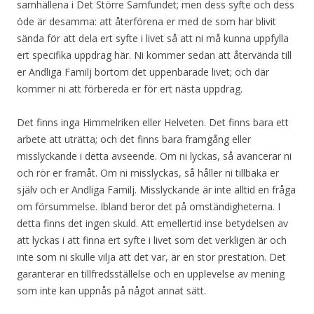
samhällena i Det Större Samfundet; men dess syfte och dess
öde är desamma: att återförena er med de som har blivit
sända för att dela ert syfte i livet så att ni må kunna uppfylla
ert specifika uppdrag här. Ni kommer sedan att återvända till
er Andliga Familj bortom det uppenbarade livet; och där
kommer ni att förbereda er för ert nästa uppdrag.
Det finns inga Himmelriken eller Helveten. Det finns bara ett
arbete att uträtta; och det finns bara framgång eller
misslyckande i detta avseende. Om ni lyckas, så avancerar ni
och rör er framåt. Om ni misslyckas, så håller ni tillbaka er
själv och er Andliga Familj. Misslyckande är inte alltid en fråga
om försummelse. Ibland beror det på omständigheterna. I
detta finns det ingen skuld. Att emellertid inse betydelsen av
att lyckas i att finna ert syfte i livet som det verkligen är och
inte som ni skulle vilja att det var, är en stor prestation. Det
garanterar en tillfredsställelse och en upplevelse av mening
som inte kan uppnås på något annat sätt.