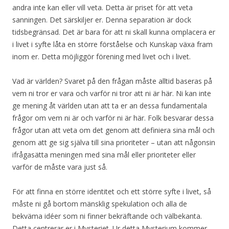
andra inte kan eller vill veta. Detta är priset för att veta
sanningen. Det särskiljer er. Denna separation är dock
tidsbegränsad. Det är bara för att ni skall kunna omplacera er
i livet i syfte låta en större förståelse och Kunskap växa fram
inom er. Detta möjliggör förening med livet och i livet.
Vad är världen? Svaret på den frågan måste alltid baseras på
vem ni tror er vara och varför ni tror att ni är här. Ni kan inte
ge mening åt världen utan att ta er an dessa fundamentala
frågor om vem ni är och varför ni är här. Folk besvarar dessa
frågor utan att veta om det genom att definiera sina mål och
genom att ge sig själva till sina prioriteter – utan att någonsin
ifrågasätta meningen med sina mål eller prioriteter eller
varför de måste vara just så.
För att finna en större identitet och ett större syfte i livet, så
måste ni gå bortom mänsklig spekulation och alla de
bekväma idéer som ni finner bekräftande och välbekanta.
Detta centrerar er i Mysteriet. Ur detta Mysterium kommer