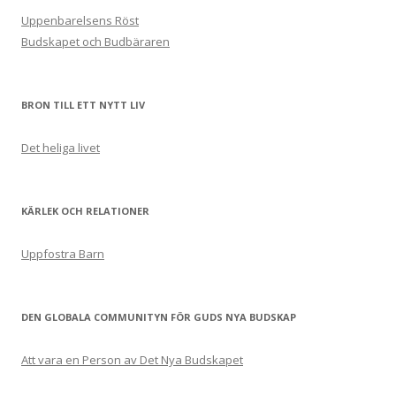
Uppenbarelsens Röst
Budskapet och Budbäraren
BRON TILL ETT NYTT LIV
Det heliga livet
KÄRLEK OCH RELATIONER
Uppfostra Barn
DEN GLOBALA COMMUNITYN FÖR GUDS NYA BUDSKAP
Att vara en Person av Det Nya Budskapet