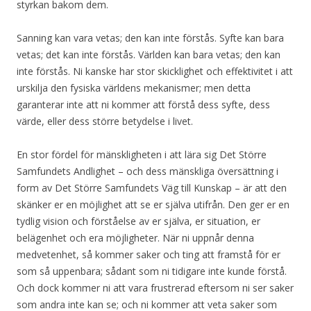
styrkan bakom dem.
Sanning kan vara vetas; den kan inte förstås. Syfte kan bara
vetas; det kan inte förstås. Världen kan bara vetas; den kan
inte förstås. Ni kanske har stor skicklighet och effektivitet i att
urskilja den fysiska världens mekanismer; men detta
garanterar inte att ni kommer att förstå dess syfte, dess
värde, eller dess större betydelse i livet.
En stor fördel för mänskligheten i att lära sig Det Större
Samfundets Andlighet – och dess mänskliga översättning i
form av Det Större Samfundets Väg till Kunskap – är att den
skänker er en möjlighet att se er själva utifrån. Den ger er en
tydlig vision och förståelse av er själva, er situation, er
belägenhet och era möjligheter. När ni uppnår denna
medvetenhet, så kommer saker och ting att framstå för er
som så uppenbara; sådant som ni tidigare inte kunde förstå.
Och dock kommer ni att vara frustrerad eftersom ni ser saker
som andra inte kan se; och ni kommer att veta saker som