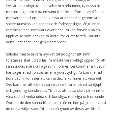
Det är en teologi av upplevelse och relationer; ty dessa är
medierna genom vilka en sann förståelse förmedlas från ett
medvetande till ett annat. Dessa är de medier genom vilka
större Kunskap kan sändas och förkroppsligas långt innan
förståelse har utvecklats över tiden. Ni kan förvisso ha en
upplevelse som det kan ta åratal för er att förstå. Har inte
detta varit sant i er egen erfarenhet?
Således måste ni vara mycket tålmodig för att sann
förståelse skall utvecklas. Ni måste vara väldigt öppen för att
sann upplevelse skall äga rum inom er. Då kommer allt det vi
här säger er att förstås av er mycket tydligt. Ni kommer att
höra det; ni kommer att känna det; ni kommer att veta det.
Det kommer att kännas så välbekant för er på ett så djupt
och genomgripande sätt. Till dess att detta sker, så kommer
våra ord att verka udda och konstiga, märkliga och oroande.
Dock är de den sanna födan som när er; inte på grund av just
de ord vi väljer specifikt, utan på grund av deras avsikt och