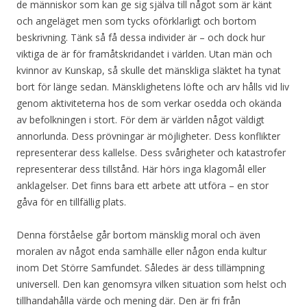
de människor som kan ge sig själva till något som är känt
och angeläget men som tycks oförklarligt och bortom
beskrivning. Tänk så få dessa individer är – och dock hur
viktiga de är för framåtskridandet i världen. Utan män och
kvinnor av Kunskap, så skulle det mänskliga släktet ha tynat
bort för länge sedan. Mänsklighetens löfte och arv hålls vid liv
genom aktiviteterna hos de som verkar osedda och okända
av befolkningen i stort. För dem är världen något väldigt
annorlunda. Dess prövningar är möjligheter. Dess konflikter
representerar dess kallelse. Dess svårigheter och katastrofer
representerar dess tillstånd. Här hörs inga klagomål eller
anklagelser. Det finns bara ett arbete att utföra – en stor
gåva för en tillfällig plats.
Denna förståelse går bortom mänsklig moral och även
moralen av något enda samhälle eller någon enda kultur
inom Det Större Samfundet. Således är dess tillämpning
universell. Den kan genomsyra vilken situation som helst och
tillhandahålla värde och mening där. Den är fri från