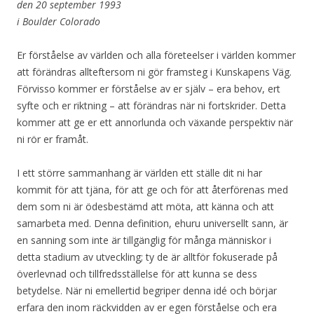
den 20 september 1993
i Boulder Colorado
Er förståelse av världen och alla företeelser i världen kommer
att förändras allteftersom ni gör framsteg i Kunskapens Väg.
Förvisso kommer er förståelse av er själv – era behov, ert
syfte och er riktning – att förändras när ni fortskrider. Detta
kommer att ge er ett annorlunda och växande perspektiv när
ni rör er framåt.
I ett större sammanhang är världen ett ställe dit ni har
kommit för att tjäna, för att ge och för att återförenas med
dem som ni är ödesbestämd att möta, att känna och att
samarbeta med. Denna definition, ehuru universellt sann, är
en sanning som inte är tillgänglig för många människor i
detta stadium av utveckling; ty de är alltför fokuserade på
överlevnad och tillfredsställelse för att kunna se dess
betydelse. När ni emellertid begriper denna idé och börjar
erfara den inom räckvidden av er egen förståelse och era