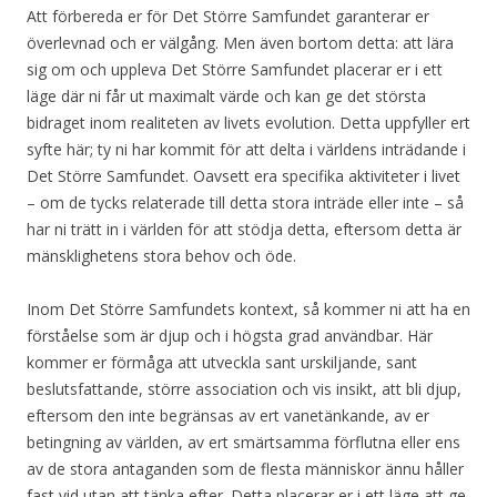
Att förbereda er för Det Större Samfundet garanterar er
överlevnad och er välgång. Men även bortom detta: att lära
sig om och uppleva Det Större Samfundet placerar er i ett
läge där ni får ut maximalt värde och kan ge det största
bidraget inom realiteten av livets evolution. Detta uppfyller ert
syfte här; ty ni har kommit för att delta i världens inträdande i
Det Större Samfundet. Oavsett era specifika aktiviteter i livet
– om de tycks relaterade till detta stora inträde eller inte – så
har ni trätt in i världen för att stödja detta, eftersom detta är
mänsklighetens stora behov och öde.
Inom Det Större Samfundets kontext, så kommer ni att ha en
förståelse som är djup och i högsta grad användbar. Här
kommer er förmåga att utveckla sant urskiljande, sant
beslutsfattande, större association och vis insikt, att bli djup,
eftersom den inte begränsas av ert vanetänkande, av er
betingning av världen, av ert smärtsamma förflutna eller ens
av de stora antaganden som de flesta människor ännu håller
fast vid utan att tänka efter. Detta placerar er i ett läge att ge