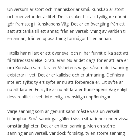
Universum är stort och människor är små. Kunskap är stort
och medvetandet är litet. Dessa saker blir allt tydligare när ni
gör framsteg i Kunskapens Väg. Det är en övergång från ett
sätt att tänka till ett annat; från en varseblivning av världen till
en annan; från en uppsättning förmågor till en annan.
Hittills har ni lärt er att överleva; och ni har funnit olika sätt att
få tillfredsställelse. Gratulerar! Nu är det dags för er att lära er
om Kunskap samt lära er Vishetens vägar såsom de i sanning
existerar i livet. Det är er kallelse och er utmaning. Definiera
inte ert syfte; ty ert syfte är nu att förbereda er. Ert syfte är
nu att lära er. Ert syfte är nu att lära er Kunskapens Väg enligt
dess realitet i livet, inte enligt mänskliga uppfinningar.
Varje sanning som är genuint sann måste vara universellt
tillämpbar. Små sanningar gäller i vissa situationer under vissa
omständigheter. Det är en liten sanning. Men en större
sanning är universell. Var dock försiktig, ty en större sanning