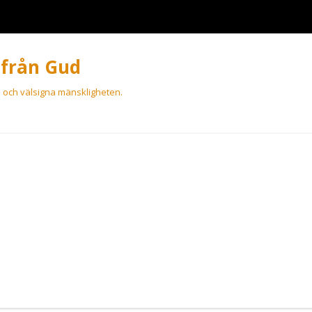
 från Gud
a och välsigna mänskligheten.
Skip
to
content