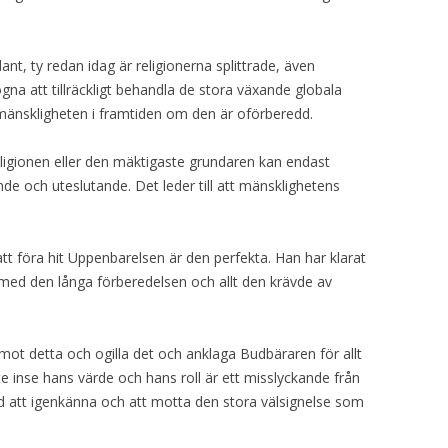
nt, ty redan idag är religionerna splittrade, även
gna att tillräckligt behandla de stora växande globala
änskligheten i framtiden om den är oförberedd.
igionen eller den mäktigaste grundaren kan endast
nde och uteslutande. Det leder till att mänsklighetens
.
tt föra hit Uppenbarelsen är den perfekta. Han har klarat
 med den långa förberedelsen och allt den krävde av
t detta och ogilla det och anklaga Budbäraren för allt
te inse hans värde och hans roll är ett misslyckande från
d att igenkänna och att motta den stora välsignelse som