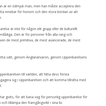
 Han är en ödmjuk man, men han måste acceptera den
detta innebär för honom och den stora bördan av att
n.
else är inte för någon elit grupp eller de kulturellt
erdådiga. Den är för personer från alla rang och
 även de mest primitiva, de mest avancerade, de mest
detta sätt, genom Änglanärvaron, genom Uppenbarelsens
enbarelsen till världen, att hitta dess första
 engagera sig i Uppenbarelsen och att komma tillrätta med
t.
ar givits, för att bana väg för personlig uppenbarelse för
 och tillämpa den framgångsrikt i sina liv.