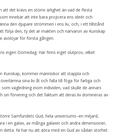
m att det krävs en större ärlighet än vad de flesta
 som innebär att inte bara projicera ens ideér och
änna den djupare strömmen i ens liv, och, i ett tillstånd
tt följa den, ty det är makten och närvaron av Kunskap
e avslöjar för första gången.
inns ingen Domedag. Här finns inget slutprov, vilket
tan Kunskap, kommer människor att stappla och
erlämna sina liv åt och falla till föga för farliga och
t som vägledning inom individen, vad skulle de annars
 sin förvirring och det faktum att deras liv domineras av
t Större Samfundets Gud, hela universums–en miljard,
bara i en galax, av många galaxer och andra dimensioner,
m detta. Ni har nu att göra med en Gud av sådan storhet