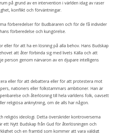
um på grund av en intervention i världen idag av raser
ghet, konflikt och förväntningar.
ma förberedelser för Budbäraren och för de få individer
i hans förberedelse och kungörelse.
gor eller för att ha en lösning på alla behov. Hans Budskap
ehovet att åter förbinda sig med livets Källa och att
rje person genom närvaron av en djupare intelligens
ra eller för att debattera eller för att protestera mot
ppers, nationers eller folkstammars ambitioner. Han är
enbarelse och återlösning till hela världens folk, oavsett
 eller religiösa anknytning, om de alls har någon.
h religiös ideologi. Detta överskrider kontroverserna
är ett Nytt Budskap från Gud för återlösningen och
rklighet och en framtid som kommer att vara väldigt