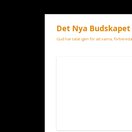
Det Nya Budskapet
Gud har talat igen för att varna, förbered