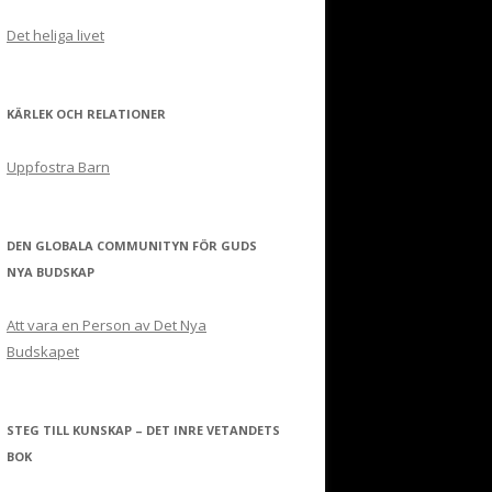
Det heliga livet
KÄRLEK OCH RELATIONER
Uppfostra Barn
DEN GLOBALA COMMUNITYN FÖR GUDS
NYA BUDSKAP
Att vara en Person av Det Nya
Budskapet
STEG TILL KUNSKAP – DET INRE VETANDETS
BOK