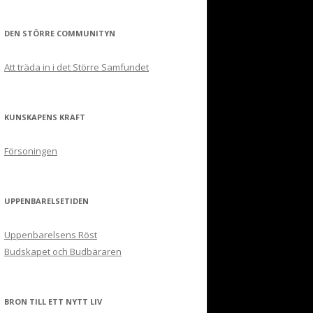
DEN STÖRRE COMMUNITYN
Att träda in i det Större Samfundet
KUNSKAPENS KRAFT
Försoningen
UPPENBARELSETIDEN
Uppenbarelsens Röst
Budskapet och Budbäraren
BRON TILL ETT NYTT LIV