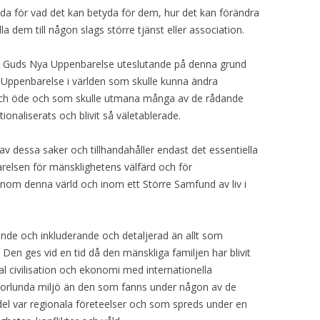
dda för vad det kan betyda för dem, hur det kan förändra
lla dem till någon slags större tjänst eller association.
 Guds Nya Uppenbarelse uteslutande på denna grund
Ny Uppenbarelse i världen som skulle kunna ändra
 och öde och som skulle utmana många av de rådande
ionaliserats och blivit så väletablerade.
av dessa saker och tillhandahåller endast det essentiella
elsen för mänsklighetens välfärd och för
nom denna värld och inom ett Större Samfund av liv i
de och inkluderande och detaljerad än allt som
. Den ges vid en tid då den mänskliga familjen har blivit
bal civilisation och ekonomi med internationella
norlunda miljö än den som fanns under någon av de
 del var regionala företeelser och som spreds under en