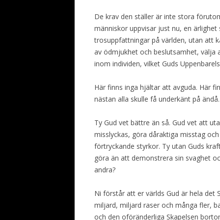
De krav den ställer är inte stora föruto
människor uppvisar just nu, en ärlighet
trosuppfattningar på världen, utan att k
av ödmjukhet och beslutsamhet, välja a
inom individen, vilket Guds Uppenbarels
Här finns inga hjältar att avguda. Här f
nästan alla skulle få underkänt på ändå.
Ty Gud vet bättre än så. Gud vet att u
misslyckas, göra dåraktiga misstag och öv
förtryckande styrkor. Ty utan Guds kraf
göra än att demonstrera sin svaghet och
andra?
Ni förstår att er världs Gud är hela de
miljard, miljard raser och många fler, 
och den oföränderliga Skapelsen borto