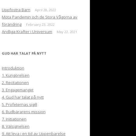
Uppfostra Barn
April 28, 2022
Möta Pandemin och de Stora Vågorna av
förändring
February 23, 2022
Andliga Krafter i Universum
May 22, 2021
GUD HAR TALAT PÅ NYTT
Introduktion
1. Kungörelsen
2. Recitationen
3. Engagemanget
4. Gud har talat på nytt
5. Profeternas sigill
6. Budbärarens mission
7. Initiationen
8. Välsignelsen
9. Att leva i en tid av Uppenbarelse