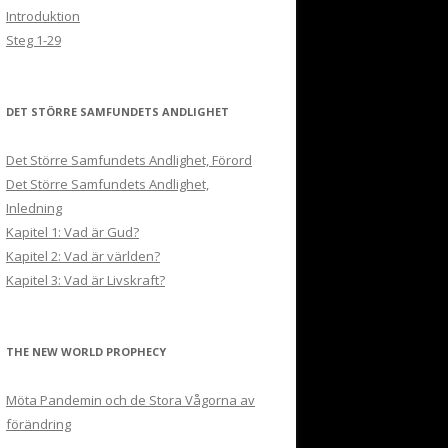
Introduktion
Steg 1-29
DET STÖRRE SAMFUNDETS ANDLIGHET
Det Större Samfundets Andlighet, Förord
Det Större Samfundets Andlighet,
Inledning
Kapitel 1: Vad är Gud?
Kapitel 2: Vad är världen?
Kapitel 3: Vad är Livskraft?
THE NEW WORLD PROPHECY
Möta Pandemin och de Stora Vågorna av
förändring