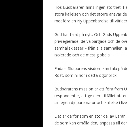
Hos Budbäraren finns ingen stolthet.
stora kallelsen och det större ansvar 
medföra en Ny Uppenbarelse till världe
Gud har talat på nytt. Och Guds Uppenbar
privilegierade, de välbärgade och de öv
samhällsklasser – från alla samhällen,
isolerade och de mest globala.
Endast Skaparens visdom kan tala på 
Röst, som ni hör i detta ögonblick.
Budbärarens mission är att föra fram Upp
respondenter, att ge dem tillfället att
sin egen djupare natur och kallelse i live
Det är därför som en stor del av Läran h
de som kan erhålla den, anpassa till den