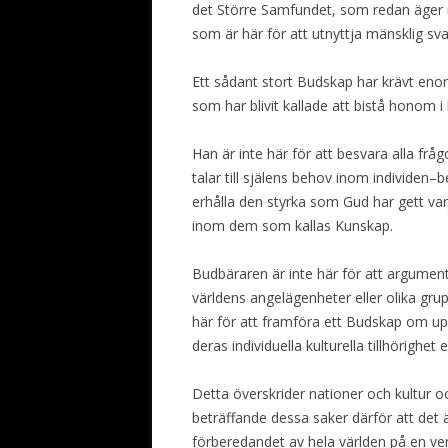
det Större Samfundet, som redan äger r
som är här för att utnyttja mänsklig sva
Ett sådant stort Budskap har krävt enor
som har blivit kallade att bistå honom 
Han är inte här för att besvara alla frå
talar till själens behov inom individen–b
erhålla den styrka som Gud har gett va
inom dem som kallas Kunskap.
Budbäraren är inte här för att argumente
världens angelägenheter eller olika gru
här för att framföra ett Budskap om upp
deras individuella kulturella tillhörighet
Detta överskrider nationer och kultur oc
beträffande dessa saker därför att det 
förberedandet av hela världen på en ve