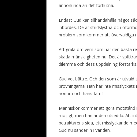
annorlunda än det förflutna.
Endast Gud kan tillhandahålla något såda
inbördes. De är stridslystna och oförmö
problem som kommer att överväldiga m
Att gräla om vem som har den bästa rel
skada mänskligheten nu. Det är splittra
dilemma och dess uppdelning förstärks
Gud vet bättre. Och den som är utvald a
prövningarna. Han har inte misslyckats
honom och hans familj.
Människor kommer att göra motstånd mo
möjligt, men han är den utsedda. Att in
betraktarens sida, ett misslyckande me
Gud nu sänder in i världen.