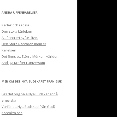
ANDRA UPPENBARELSER
Kärlek och rädsla
Den stora kärleken
Att finna ert syfte i livet
Den Stora Närvaron inom er
Kallelsen
Det finns ett Större Mörker i världen
Andliga Krafter i Universum
MER OM DET NYA BUDSKAPET FRÅN GUD
Läs det originala Nya Budskapet på
engelska
Varför ett Nytt Budskap från Gud?
Kontakta oss