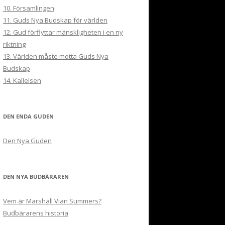
10. Församlingen
11. Guds Nya Budskap för världen
12. Gud förflyttar mänskligheten i en ny
riktning
13. Världen måste motta Guds Nya
Budskap
14. Kallelsen
DEN ENDA GUDEN
Den Nya Guden
DEN NYA BUDBÄRAREN
Vem är Marshall Vian Summers?
Budbärarens historia