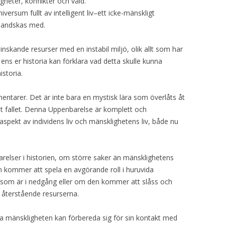
heter, konflikter och våld.
niversum fullt av intelligent liv–ett icke-mänskligt
 handskas med.
nskande resurser med en instabil miljö, olik allt som har
 ens er historia kan förklara vad detta skulle kunna
storia.
tarer. Det är inte bara en mystisk lära som överlåts åt
arit fallet. Denna Uppenbarelse är komplett och
aspekt av individens liv och mänsklighetens liv, både nu
relser i historien, om större saker än mänsklighetens
m kommer att spela en avgörande roll i huruvida
ld som är i nedgång eller om den kommer att slåss och
 återstående resurserna.
da mänskligheten kan förbereda sig för sin kontakt med