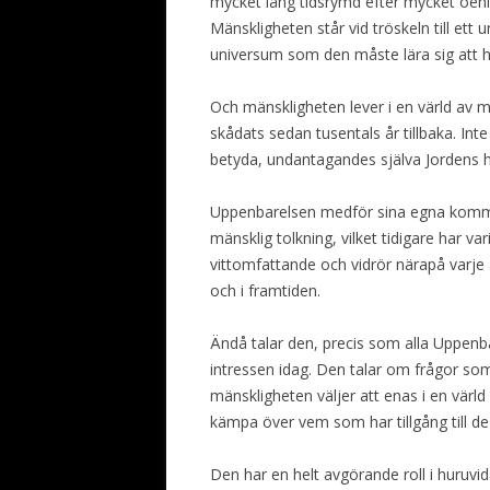
mycket lång tidsrymd efter mycket oenig
Mänskligheten står vid tröskeln till ett u
universum som den måste lära sig att
Och mänskligheten lever i en värld av mi
skådats sedan tusentals år tillbaka. Inte
betyda, undantagandes själva Jordens hi
Uppenbarelsen medför sina egna kommen
mänsklig tolkning, vilket tidigare har v
vittomfattande och vidrör närapå varje 
och i framtiden.
Ändå talar den, precis som alla Uppenba
intressen idag. Den talar om frågor so
mänskligheten väljer att enas i en vär
kämpa över vem som har tillgång till de
Den har en helt avgörande roll i huruvi