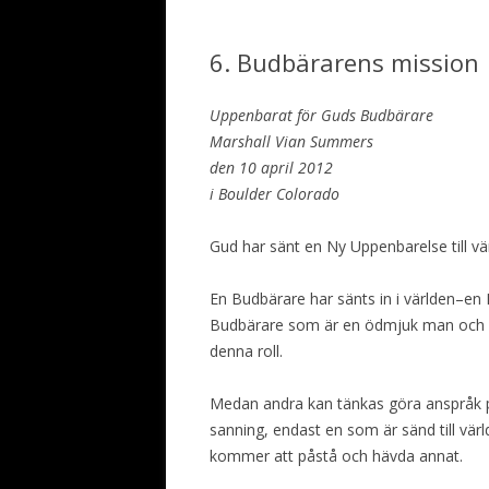
6. Budbärarens mission
Uppenbarat för Guds Budbärare
Marshall Vian Summers
den 10 april 2012
i Boulder Colorado
Gud har sänt en Ny Uppenbarelse till vär
En Budbärare har sänts in i världen–en 
Budbärare som är en ödmjuk man och so
denna roll.
Medan andra kan tänkas göra anspråk på
sanning, endast en som är sänd till vär
kommer att påstå och hävda annat.