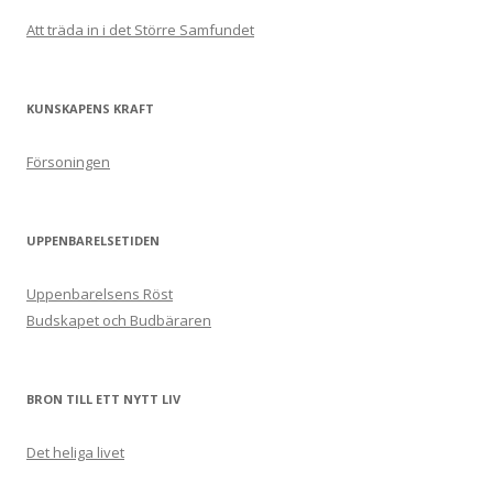
Att träda in i det Större Samfundet
KUNSKAPENS KRAFT
Försoningen
UPPENBARELSETIDEN
Uppenbarelsens Röst
Budskapet och Budbäraren
BRON TILL ETT NYTT LIV
Det heliga livet