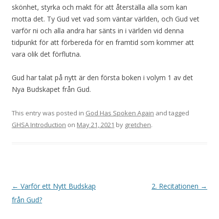
skönhet, styrka och makt för att återställa alla som kan
motta det. Ty Gud vet vad som väntar världen, och Gud vet
varför ni och alla andra har sänts in i världen vid denna
tidpunkt för att förbereda för en framtid som kommer att
vara olik det förflutna.
Gud har talat på nytt är den första boken i volym 1 av det
Nya Budskapet från Gud.
This entry was posted in
God Has Spoken Again
and tagged
GHSA Introduction
on
May 21, 2021
by
gretchen
.
Post
←
Varför ett Nytt Budskap
2. Recitationen
→
navigation
från Gud?