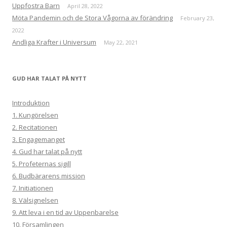
Uppfostra Barn
April 28, 2022
Möta Pandemin och de Stora Vågorna av förändring
February 23,
2022
Andliga Krafter i Universum
May 22, 2021
GUD HAR TALAT PÅ NYTT
Introduktion
1. Kungörelsen
2. Recitationen
3. Engagemanget
4. Gud har talat på nytt
5. Profeternas sigill
6. Budbärarens mission
7. Initiationen
8. Välsignelsen
9. Att leva i en tid av Uppenbarelse
10. Församlingen