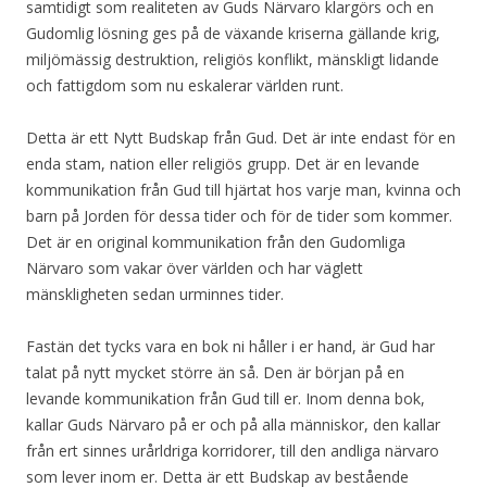
samtidigt som realiteten av Guds Närvaro klargörs och en
Gudomlig lösning ges på de växande kriserna gällande krig,
miljömässig destruktion, religiös konflikt, mänskligt lidande
och fattigdom som nu eskalerar världen runt.
Detta är ett Nytt Budskap från Gud. Det är inte endast för en
enda stam, nation eller religiös grupp. Det är en levande
kommunikation från Gud till hjärtat hos varje man, kvinna och
barn på Jorden för dessa tider och för de tider som kommer.
Det är en original kommunikation från den Gudomliga
Närvaro som vakar över världen och har väglett
mänskligheten sedan urminnes tider.
Fastän det tycks vara en bok ni håller i er hand, är Gud har
talat på nytt mycket större än så. Den är början på en
levande kommunikation från Gud till er. Inom denna bok,
kallar Guds Närvaro på er och på alla människor, den kallar
från ert sinnes urårldriga korridorer, till den andliga närvaro
som lever inom er. Detta är ett Budskap av bestående