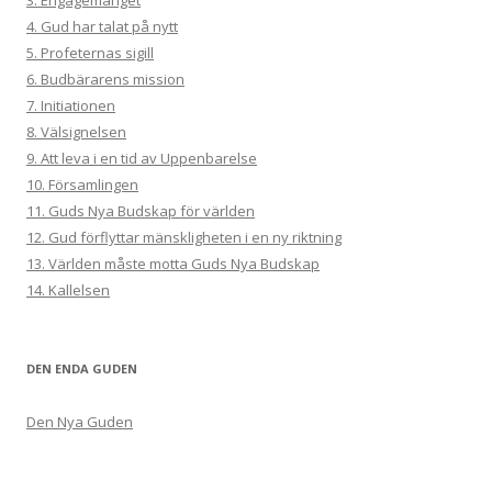
3. Engagemanget
4. Gud har talat på nytt
5. Profeternas sigill
6. Budbärarens mission
7. Initiationen
8. Välsignelsen
9. Att leva i en tid av Uppenbarelse
10. Församlingen
11. Guds Nya Budskap för världen
12. Gud förflyttar mänskligheten i en ny riktning
13. Världen måste motta Guds Nya Budskap
14. Kallelsen
DEN ENDA GUDEN
Den Nya Guden