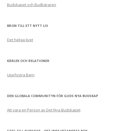
Budskapet och Budbäraren
BRON TILL ETT NYTT LIV
Det heliga livet
KÄRLEK OCH RELATIONER
Uppfostra Barn
DEN GLOBALA COMMUNITYN FÖR GUDS NYA BUDSKAP
Att vara en Person av Det Nya Budskapet
STEG TILL KUNSKAP – DET INRE VETANDETS BOK