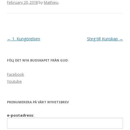
February 20, 2018
by
Mathieu
.
Post
←
1. Kungörelsen
Steg till Kunskap
→
navigation
FÖLJ DET NYA BUDSKAPET FRÅN GUD:
Facebook
Youtube
PRENUMERERA PÅ VÅRT NYHETSBREV
e-postadress: