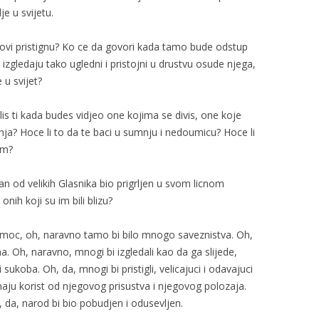
je u svijetu.
zovi pristignu? Ko ce da govori kada tamo bude odstup
 izgledaju tako ugledni i pristojni u drustvu osude njega,
u svijet?
is ti kada budes vidjeo one kojima se divis, one koje
nja? Hoce li to da te baci u sumnju i nedoumicu? Hoce li
im?
edan od velikih Glasnika bio prigrljen u svom licnom
nih koji su im bili blizu?
 moc, oh, naravno tamo bi bilo mnogo saveznistva. Oh,
 Oh, naravno, mnogi bi izgledali kao da ga slijede,
ukoba. Oh, da, mnogi bi pristigli, velicajuci i odavajuci
imaju korist od njegovog prisustva i njegovog polozaja.
Oh, da, narod bi bio pobudjen i odusevljen.