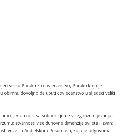
njeo veliku Poruku za covjecanstvo, Poruku koju je
 obimnu dovoljno da uputi covjecanstvo u sljedeci veliki
u samo. Jer on nosi sa sobom sjeme viseg razumijevanja i
erzumu; stvarnosti vise duhovne dimenzije svijeta i izvan;
rnosti veze sa Andjelskom Prisutnosti, koja je odgovorna