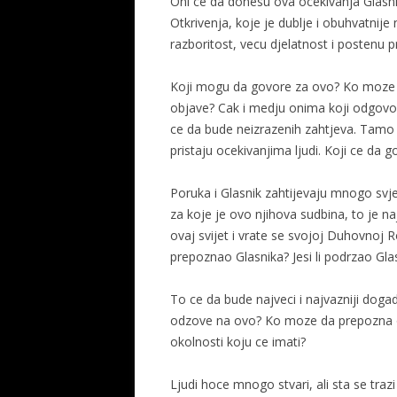
Oni ce da donesu ova ocekivanja Glasn
Otkrivenja, koje je dublje i obuhvatnije n
razboritost, vecu djelatnost i postenu p
Koji mogu da govore za ovo? Ko moze d
objave? Cak i medju onima koji odgovor
ce da bude neizrazenih zahtjeva. Tamo 
pristaju ocekivanjima ljudi. Koji ce da 
Poruka i Glasnik zahtijevaju mnogo svje
za koje je ovo njihova sudbina, to je n
ovaj svijet i vrate se svojoj Duhovnoj Rodb
prepoznao Glasnika? Jesi li podrzao Gla
To ce da bude najveci i najvazniji dog
odzove na ovo? Ko moze da prepozna o
okolnosti koju ce imati?
Ljudi hoce mnogo stvari, ali sta se traz