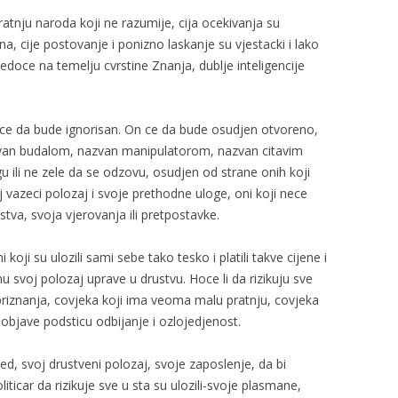
pratnju naroda koji ne razumije, cija ocekivanja su
a, cije postovanje i ponizno laskanje su vjestacki i lako
jedoce na temelju cvrstine Znanja, dublje inteligencije
 ce da bude ignorisan. On ce da bude osudjen otvoreno,
zvan budalom, nazvan manipulatorom, nazvan citavim
u ili ne zele da se odzovu, osudjen od strane onih koji
vazeci polozaj i svoje prethodne uloge, oni koji nece
tva, svoja vjerovanja ili pretpostavke.
ni koji su ulozili sami sebe tako tesko i platili takve cijene i
 svoj polozaj uprave u drustvu. Hoce li da rizikuju sve
priznanja, covjeka koji ima veoma malu pratnju, covjeka
 objave podsticu odbijanje i ozlojedjenost.
gled, svoj drustveni polozaj, svoje zaposlenje, da bi
liticar da rizikuje sve u sta su ulozili-svoje plasmane,