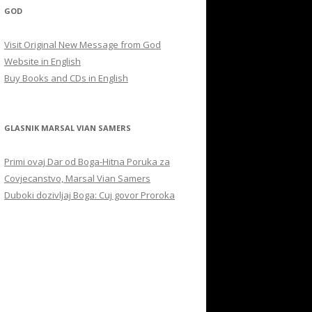
GOD
Visit Original New Message from God
Website in English
Buy Books and CDs in English
GLASNIK MARSAL VIAN SAMERS
Primi ovaj Dar od Boga-Hitna Poruka za
Covjecanstvo, Marsal Vian Samers
Duboki dozivljaj Boga: Cuj govor Proroka