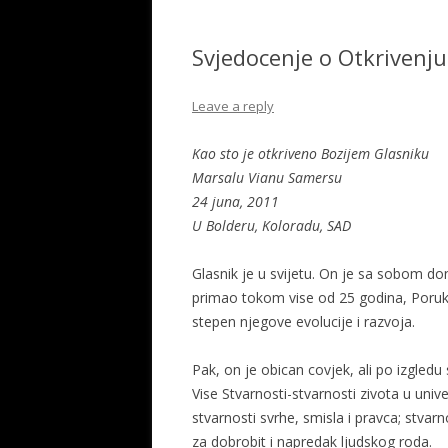
Svjedocenje o Otkrivenju
Leave a reply
Kao sto je otkriveno Bozijem Glasniku
Marsalu Vianu Samersu
24 juna, 2011
U Bolderu, Koloradu, SAD
Glasnik je u svijetu. On je sa sobom do
primao tokom vise od 25 godina, Poruku
stepen njegove evolucije i razvoja.
Pak, on je obican covjek, ali po izgled
Vise Stvarnosti-stvarnosti zivota u univ
stvarnosti svrhe, smisla i pravca; stva
za dobrobit i napredak ljudskog roda.