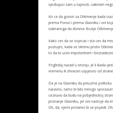
vjezbajuci sam u tajnosti, sakriven negd
Ko ce da govori za Otkrivenje kada iza
prema Poruci i prema Glasniku i oni koji
izabranoga da donese Bozije Otkrivenje 
Kako ces da se osjecas i sta ces da misl
postujes, kada se okrenu protiv Otkrive
to da te ucini impotentnim i beznadezn
Pogledaj nazad u istoriju. Je li ikada ij
vremenu ili shvacen uspjesno od strane o
Da je na Glasniku da preuzme politicku
naravno, tamo bi bilo mnogo sporazuma.
ceznuvsi da budu na pobjednickoj strani s
priznanje Glasniku, jer oni nastoje da 
Oh, da, vjerni poslanici bi se pojavili. 