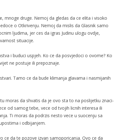
uge, mnoge druge. Nemoj da gledas da ce elita i visoko
vjedoce o Otkrivenju. Nemoj da mislis da Glasnik samo
nim ljudima, jer ces da igras Judinu ulogu ovdje,
varnost situacije.
anstva i buduci uspjeh. Ko ce da posvjedoci o ovome? Ko
vijet ne postuje ili prepoznaje.
stvari. Tamo ce da bude klimanja glavama i nasmijanih
otu moras da shvatis da je ovo sta to na poslijetku znaci-
ce od samog tebe, vece od tvojih licnih interesa ili
anja. Ti moras da podrzis nesto vece u suocenju sa
upostima i odbijanjem.
vo ce da te pozove izvan samoporicanja. Ovo ce da