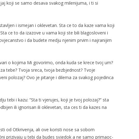
aj koji se samo desava svakog milenijuma, i ti si
stavljen i ismejan i oklevetan. Sta ce to da kaze vama koji
Sta ce to da izazove u vama koji ste bili blagosloveni i
vjecanstvo i da budete medju njenim prvim i najranijim
stvari o kojima Mi govorimo, onda kuda se krece tvoj um?
za tebe? Tvoja sreca, tvoja bezbjednost? Tvoje
eni polozaj? Ovo je pitanje i dilema za svakog pojedinca
 tebi i kazu: ”Sta ti vjerujes, koji je tvoj polozaj?” sta
bijen ili ignorisan ili oklevetan, sta ces ti da kazes na
isti od Otkrivenja, ali ove koristi nose sa sobom
ni prizivaju u tebi da budes svjedok a ne samo primaoc-