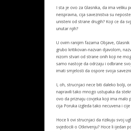
I sta je ovo za Glasnika, da ima veliku 
neispravna, cija saveznistva su neposten
unisteni od strane drugih? Koji ce da sv
unutar njih?
U ovim ranijim fazama Objave, Glasnik
grubo kritikovan-nazvan djavolom, na
nizom stvari od strane onih koji ne mog
samo nastoje da odrzaju i odbrane svoj 
imati smjelosti da ospore svoja saveznis
I, oh, strucnjaci nece biti daleko bolji, o
napravili tako mnogo ustupaka da steknu
ovo da priznaju covjeka koji ima malo 
cija Poruka izgleda tako necuvena i cije
Hoce li ovi strucnjaci da rizikuju svoj u
svjedocili o Otkrivenju? Hoce li ijedan po