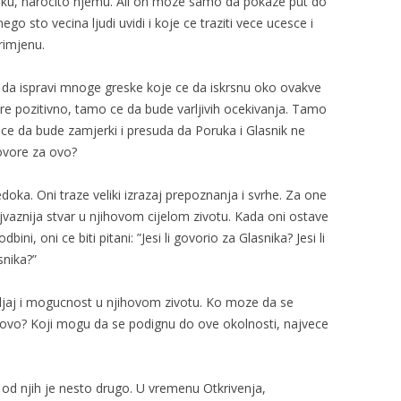
iku, narocito njemu. Ali on moze samo da pokaze put do
ego sto vecina ljudi uvidi i koje ce traziti vece ucesce i
rimjenu.
a ispravi mnoge greske koje ce da iskrsnu oko ovakve
e pozitivno, tamo ce da bude varljivih ocekivanja. Tamo
ce da bude zamjerki i presuda da Poruka i Glasnik ne
govore za ovo?
doka. Oni traze veliki izrazaj prepoznanja i svrhe. Za one
ajvaznija stvar u njihovom cijelom zivotu. Kada oni ostave
ini, oni ce biti pitani: ”Jesi li govorio za Glasnika? Jesi li
snika?”
adjaj i mogucnost u njihovom zivotu. Ko moze da se
vo? Koji mogu da se podignu do ove okolnosti, najvece
i od njih je nesto drugo. U vremenu Otkrivenja,