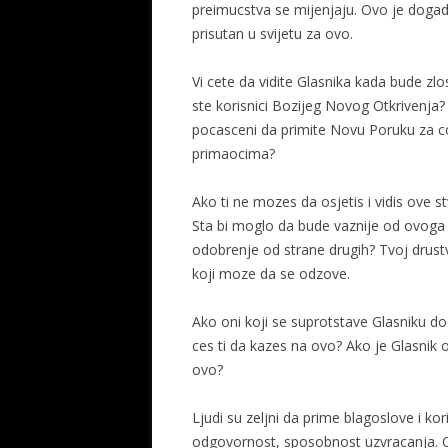
preimucstva se mijenjaju. Ovo je dogadj
prisutan u svijetu za ovo.
Vi cete da vidite Glasnika kada bude zlo
ste korisnici Bozijeg Novog Otkrivenja? 
pocasceni da primite Novu Poruku za co
primaocima?
Ako ti ne mozes da osjetis i vidis ove 
Sta bi moglo da bude vaznije od ovoga 
odobrenje od strane drugih? Tvoj drustv
koji moze da se odzove.
Ako oni koji se suprotstave Glasniku dodju
ces ti da kazes na ovo? Ako je Glasnik od
ovo?
Ljudi su zeljni da prime blagoslove i kor
odgovornost, sposobnost uzvracanja. O