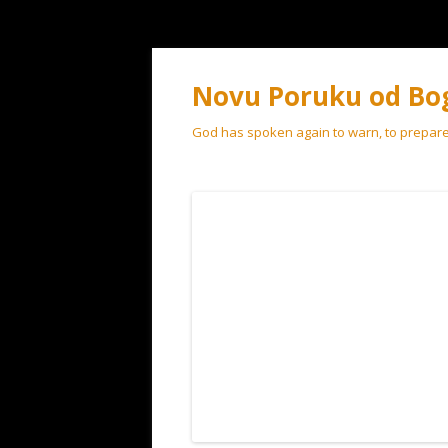
Novu Poruku od Bo
God has spoken again to warn, to prepare