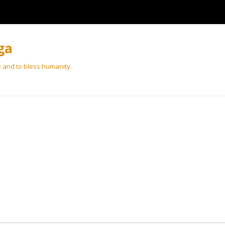
ga
 and to bless humanity.
Skip
to
content