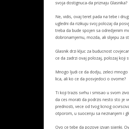
svoja dostignuca-da priznaju Glasnika?
Ne, vidis, ovaj teret pada na tebe i dr
ugledni da rizikuju svoj polozaj da pos
treba da bude spojen sa odredjenim moc
dobronamjernu, mozda, ali slijepu za st
Glasnik drzi kljuc za buducnost covjec
ce da zadrzi ovaj polozaj, polozaj koji s
Mnogo ljudi ce da dodju, zeleci mnogo 
lica, ali ko ce da posvjedoci o ovome?
Ti koji trazis svrhu i smisao u svom ziv
da ces morati da podrzis nesto sto je ve
prednosti, vece od tvog licnog ocvrsciv
otporom, u suocenju sa neznanjem i gl
Ovo ce tebe da pozove izvan sijenki. O