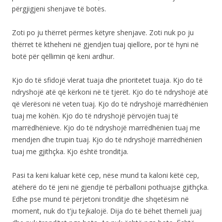
përgjigjeni shenjave të botës.
Zoti po ju thërret përmes këtyre shenjave. Zoti nuk po ju
thërret të ktheheni në gjendjen tuaj qiellore, por të hyni në
botë për qëllimin që keni ardhur.
Kjo do të sfidojë vlerat tuaja dhe prioritetet tuaja. Kjo do të
ndryshojë atë që kërkoni në të tjerët. Kjo do të ndryshojë atë
që vlerësoni në veten tuaj. Kjo do të ndryshojë marrëdhënien
tuaj me kohën. Kjo do të ndryshojë përvojën tuaj të
marrëdhënieve. Kjo do të ndryshojë marrëdhënien tuaj me
mendjen dhe trupin tuaj. Kjo do të ndryshojë marrëdhënien
tuaj me gjithçka. Kjo është tronditja.
Pasi ta keni kaluar këtë cep, nëse mund ta kaloni këtë cep,
atëherë do të jeni në gjendje të përballoni pothuajse gjithçka.
Edhe pse mund të përjetoni tronditje dhe shqetësim në
moment, nuk do t’ju tejkalojë. Dija do të bëhet themeli juaj