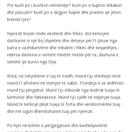
Por kush po i kushton vëmendje? Kush po e kupton shkakun
dhe pasojën? Kush po e dëgjon fuqinë dhe praninë që jeton
brenda tyre?
Njerëzit lëvizin midis eksitimit dhe frikës. Ata kërkojnë
dashurinë si një lloj shpëtimi dhe dehjeje për t’i çliruar nga
barra e vazhdueshme dhe mbulimi i frikës dhe keqardhjes,
ndërsa dashuria e vërtetë mbetet mister për ta, dashuria e
vërtetë që buron nga Dija.
Bota, në ndryshimin e saj të madh, mund t’ju shërbejë nëse
mund t’i afroheni në mënyrë të saktë. Tronditja e së ardhmes
mund t’ju përgatisë. Mund t’ju shkundë nga ëndrrat tuaja të
lumturisë dhe fatkeqësisë. Mund t’ju sjellë në ndjenjat tuaja.
Mund të kërkojë pikat tuaja të forta dhe vendosmërinë tuaj
dhe me siguri dhembshurinë tuaj për njerëzit.
Po hyni në kohën e përgjegjësisë dhe bashkëpunimit