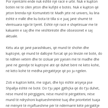
Por njerëzimi ende nuk është një racë e urtë. Nuk e kupton
botën në të cilën jeton dhe kufijtë e botës. Nuk e kupton që
jeton brenda një Komuniteti të Madh jete në univers, ku liria
është e rrallë dhe ku bota të tilla si e juaj janë shumë të
vlerësuara nga të tjerët. Është një racë e shqetësuar me të
kaluarën e saj dhe me vështirësitë dhe obsesionet e saj
aktuale.
Këtu ata që janë parashikues, që mund të shohin dhe
kuptojnë, që mund të dallojnë forcat që po lëvizin në botë, do
të ndihen vetëm dhe të izoluar për pjesën më të madhe dhe
janë në gjendje të kuptojnë atë që duhet bërë në këto kohë,
në këto kohë të mëdha përgatitjeje që po ju ngelen.
Zoti e kupton këtë, me siguri, dhe kjo është arsyeja pse
Shpallja është në botë. Do t’ju japë gjithçka që do t’ju duhet,
nëse mund të përgjigjeni, nëse mund të përgatiteni, nëse
mund të ndryshoni kuptueshmërinë tuaj dhe prioritetet tuaja
në mënyrë të mjaftueshme për të ndërmarrë këtë përgatitje