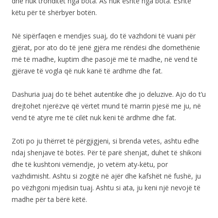
dhe nuk tronditet nga bota. As nuk është nga bota. Është
këtu për të shërbyer botën.
Në sipërfaqen e mendjes suaj, do të vazhdoni të vuani për
gjërat, por ato do të jenë gjëra me rëndësi dhe domethënie
më të madhe, kuptim dhe pasojë më të madhe, në vend të
gjërave të vogla që nuk kanë të ardhme dhe fat.
Dashuria juaj do të bëhet autentike dhe jo deluzive. Ajo do t’u
drejtohet njerëzve që vërtet mund të marrin pjesë me ju, në
vend të atyre me të cilët nuk keni të ardhme dhe fat.
Zoti po ju thërret të përgjigjeni, si brenda vetes, ashtu edhe
ndaj shenjave të botës. Për të parë shenjat, duhet të shikoni
dhe të kushtoni vëmendje, jo vetëm aty-këtu, por
vazhdimisht. Ashtu si zogjtë në ajër dhe kafshët në fushë, ju
po vëzhgoni mjedisin tuaj. Ashtu si ata, ju keni një nevojë të
madhe për ta bërë këtë.