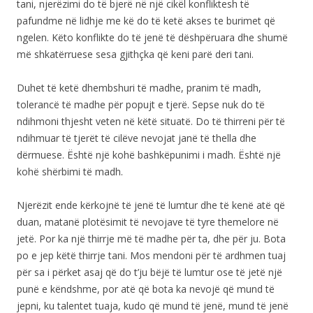
tani, njerëzimi do të bjerë në një cikël konfliktesh të
pafundme në lidhje me kë do të ketë akses te burimet që
ngelen. Këto konflikte do të jenë të dëshpëruara dhe shumë
më shkatërruese sesa gjithçka që keni parë deri tani.
Duhet të ketë dhembshuri të madhe, pranim të madh,
tolerancë të madhe për popujt e tjerë. Sepse nuk do të
ndihmoni thjesht veten në këtë situatë. Do të thirreni për të
ndihmuar të tjerët të cilëve nevojat janë të thella dhe
dërmuese. Është një kohë bashkëpunimi i madh. Është një
kohë shërbimi të madh.
Njerëzit ende kërkojnë të jenë të lumtur dhe të kenë atë që
duan, matanë plotësimit të nevojave të tyre themelore në
jetë. Por ka një thirrje më të madhe për ta, dhe për ju. Bota
po e jep këtë thirrje tani. Mos mendoni për të ardhmen tuaj
për sa i përket asaj që do t’ju bëjë të lumtur ose të jetë një
punë e këndshme, por atë që bota ka nevojë që mund të
jepni, ku talentet tuaja, kudo që mund të jenë, mund të jenë