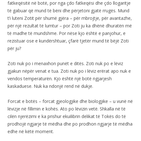
fatkeqësitë në botë, por nga çdo fatkeqësi dhe çdo llogaritje
të gabuar që mund të bëni dhe përjetoni gjatë rrugës. Mund
t’i luteni Zotit për shumë gjëra – për mbrojtje, për avantazhe,
për një rezultat të lumtur – por Zoti ju ka dhënë dhuratën më
të madhe të mundshme. Por nëse kjo është e panjohur, e
rezistuar ose e kundërshtuar, çfarë tjetër mund të bëjë Zoti
për ju?
Zoti nuk po i menaxhon punët e ditës. Zoti nuk po e lëviz
gjakun nëpër venat e tua. Zoti nuk po i lëviz erërat apo nuk e
vendos temperaturën. Kjo është një botë ngjarjesh
kaskaduese. Nuk ka ndonjë rend në dukje.
Forcat e botës – forcat gjeologjike dhe biologjike – u vunë në
lëvizje në fillimin e kohës. Ato po lëvizin vetë. Shkalla në të
cilën njerëzimi e ka prishur ekuilibrin delikat të Tokës do të
prodhojë ngjarje të mëdha dhe po prodhon ngjarje të mëdha
edhe në këtë moment.