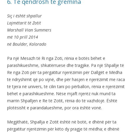
6. Të qëndrosh te grëmina
Siç i është shpallur
Lajmëtarit të Zotit
Marshall Vian Summers
më 10 prill 2014
në Boulder, Kolorado
Pa një Mesazh të Ri nga Zoti, rënia e botës bëhet e
parashikueshme, shkatërruese dhe tragjike. Pa një Shpallje të
Re nga Zoti për ta përgatitur njerëzimin për Dallgët e Mëdha
të ndryshimit që po vijnë, dhe për hasjen e njerëzimit me raca
të tjera në univers, të cilin tani po përballon, rënia e njerëzimit
bëhet e parashikueshme. Nëse mjaft njerëz nuk mund ta
marrin Shpalljen e Re të Zotit, rënia do të vazhdojë. Është
plotësisht e parandalueshme, por ora është vonë.
Megjithatë, Shpallja e Zotit është në botë, e dhënë për ta
përgatitur njerëzimin për këto dy pragje të mëdha; e dhënë