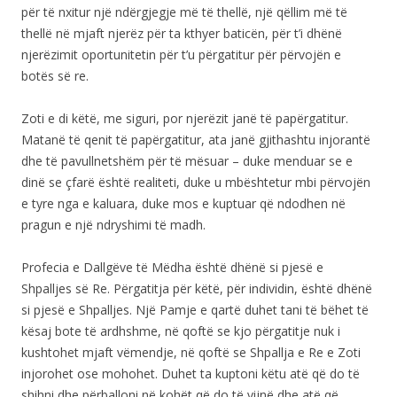
për të nxitur një ndërgjegje më të thellë, një qëllim më të
thellë në mjaft njerëz për ta kthyer baticën, për t’i dhënë
njerëzimit oportunitetin për t’u përgatitur për përvojën e
botës së re.
Zoti e di këtë, me siguri, por njerëzit janë të papërgatitur.
Matanë të qenit të papërgatitur, ata janë gjithashtu injorantë
dhe të pavullnetshëm për të mësuar – duke menduar se e
dinë se çfarë është realiteti, duke u mbështetur mbi përvojën
e tyre nga e kaluara, duke mos e kuptuar që ndodhen në
pragun e një ndryshimi të madh.
Profecia e Dallgëve të Mëdha është dhënë si pjesë e
Shpalljes së Re. Përgatitja për këtë, për individin, është dhënë
si pjesë e Shpalljes. Një Pamje e qartë duhet tani të bëhet të
kësaj bote të ardhshme, në qoftë se kjo përgatitje nuk i
kushtohet mjaft vëmendje, në qoftë se Shpallja e Re e Zoti
injorohet ose mohohet. Duhet ta kuptoni këtu atë që do të
shihni dhe përballoni në kohët që do të vijnë dhe atë që