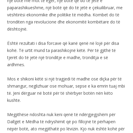
një botë me mot të egër, një botë që do të jetë e
paparashikueshme, një botë që do të jetë e çekuilibruar, me
vështirësi ekonomike dhe politike të mëdha. Kombet do të
tronditen nga revolucione dhe ekonomitë kombëtare do të
dështojnë.
Është rezultati i disa forcave që kanë qenë në lojë për disa
kohë. Të urtit mund ta parashikojnë këtë. Për të gjithë të
tjerët do të jetë një tronditje e madhe, tronditja e së
ardhmes.
Mos e shikoni këtë si një tragjedi të madhe ose diçka për të
shmangur, neglizhuar ose mohuar, sepse e ka emrin tuaj mbi
të. Jeni dërguar në botë për të shërbyer botën nën këto
kushte.
Megjithëse ndoshta nuk keni qenë të ndërgjegjshëm për
Dallgët e Mëdha të ndryshimit që po fillojnë të përhapen
nëpër botë, ato megjithatë po lëvizin. Kjo nuk është kohë për