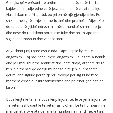
Gjithçka që vlerësoni – e ardhmja juaj, njerëzit për të cilët
kujdeseni, madje edhe vetë jeta juaj – do të varet nga kjo.
Nuk shikon me frikë. Nuk po jeton në një gjendje frike. Po
shikon me sy të kthjellët, me fuqinë dhe praninë e Dijes. Kjo
do të bëjë të gjithë ndryshimin nëse mund të shihni apo jo
dhe nëse do ta shikoni botën me frikë dhe ankth apo me
siguri, dhembshuri dhe vendosmëri.
Angazhimi juaj i parë është ndaj Dijes sepse ky është
angazhimi juaj me Zotin. Nëse angazhimi juaj është autentik
dhe jo i mbushur me ambiciet dhe idetë tuaja, atëherë do të
keni një themel që do t’ju mundësojë të jeni burim force,
qëllimi dhe sigurie për të tjerët. Nevoja për siguri në këtë
moment është e jashtëzakonshme dhe po rritet çdo ditë që
kalon.
Budallenjtë le të jenë budallenj. Injorantët le të jenë injorantë.
Të vetëmashtruarit le të vetëmashtrohen. Le të humbasin në
mendimet e tyre ata që janë të humbur në mendimet e tyre.