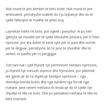
Nuk mund të jeni dembel në këto kohë. Nuk mund të jeni
ambivalent, përndryshe realiteti do t’ju tejkalojë dhe do të
sjellë fatkeqësi të madhe në jetën tuaj.
Lajmëtari është në botë, por ngelet i panjohur. Ai po bën
gjithçka që mundet për të sjellë Mesazhin përpara, për t’i folur
njerëzve, por ata duhet të kenë sytë për të parë dhe veshët
për të dëgjuar, përndryshe do të jenë të shurdhër dhe të
verbër, të paaftë për t’u përgjigjur.
Zoti tani nuk i sjell thjesht një përmirësim familjes njerëzore,
jo thjesht një mesazh shprese dhe frymëzimi, por pikërisht
atë gjënë që do ta shpëtojë familjen njerëzore – nga
shembja brenda botës dhe nga sundimi nga forcat nga
matanë. Janë vetëm rrethana të rënda që do të sjellin një
Shpallje të tillë në botë. Dhe po përballoni rrethana të tilla në
këtë moment.