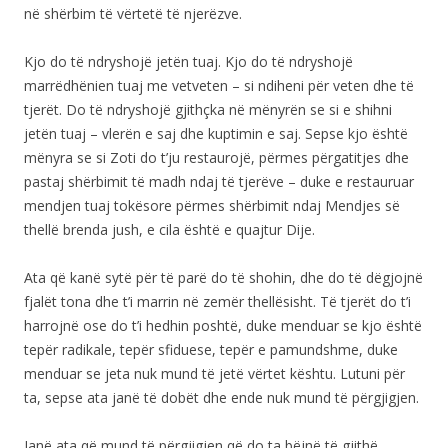
në shërbim të vërtetë të njerëzve.
Kjo do të ndryshojë jetën tuaj. Kjo do të ndryshojë
marrëdhënien tuaj me vetveten – si ndiheni për veten dhe të
tjerët. Do të ndryshojë gjithçka në mënyrën se si e shihni
jetën tuaj – vlerën e saj dhe kuptimin e saj. Sepse kjo është
mënyra se si Zoti do t’ju restaurojë, përmes përgatitjes dhe
pastaj shërbimit të madh ndaj të tjerëve – duke e restauruar
mendjen tuaj tokësore përmes shërbimit ndaj Mendjes së
thellë brenda jush, e cila është e quajtur Dije.
Ata që kanë sytë për të parë do të shohin, dhe do të dëgjojnë
fjalët tona dhe t’i marrin në zemër thellësisht. Të tjerët do t’i
harrojnë ose do t’i hedhin poshtë, duke menduar se kjo është
tepër radikale, tepër sfiduese, tepër e pamundshme, duke
menduar se jeta nuk mund të jetë vërtet kështu. Lutuni për
ta, sepse ata janë të dobët dhe ende nuk mund të përgjigjen.
Janë ata që mund të përgjigjen që do ta bëjnë të gjithë