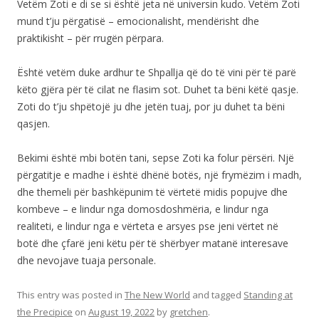
Vetëm Zoti e di se si është jeta në universin kudo. Vetëm Zoti
mund t’ju përgatisë – emocionalisht, mendërisht dhe
praktikisht – për rrugën përpara.
Është vetëm duke ardhur te Shpallja që do të vini për të parë
këto gjëra për të cilat ne flasim sot. Duhet ta bëni këtë qasje.
Zoti do t’ju shpëtojë ju dhe jetën tuaj, por ju duhet ta bëni
qasjen.
Bekimi është mbi botën tani, sepse Zoti ka folur përsëri. Një
përgatitje e madhe i është dhënë botës, një frymëzim i madh,
dhe themeli për bashkëpunim të vërtetë midis popujve dhe
kombeve – e lindur nga domosdoshmëria, e lindur nga
realiteti, e lindur nga e vërteta e arsyes pse jeni vërtet në
botë dhe çfarë jeni këtu për të shërbyer matanë interesave
dhe nevojave tuaja personale.
This entry was posted in
The New World
and tagged
Standing at
the Precipice
on
August 19, 2022
by
gretchen
.