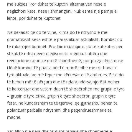
me sukses. Por duhet të kuptoni alternativën nëse e
neglizhoni këtë, nëse i shmangeni. Nuk është një pamje e
lehtë, por duhet të kuptohet.
Në dekadat që do të vijnë, klima do të ndryshojë më
dramatikisht sesa është e parashikuar aktualisht. Kombet do
të mbarojnë burimet. Prodhimi i ushqimit do të kufizohet për
shkak të ndikimeve mjedisore të mëdha. Luftëra dhe
revolucione rajonale do të shpërthejnë, por pa zgjidhje, duke
i lënë kombet të paafta për t’u marrë edhe me rrethanat e
tyre aktuale, aq më tepër me kërkesat e së ardhmes. Fetë do
të bëhen më të përçara dhe të ndara ndërsa njerëzit ndihen
të kërcënuar dhe vetëm duan të shoqërohen me grupin e tyre
– grupin e tyre etnik, grupin e tyre shoqëror, grupin e tyre
fetar, në kundërshtim të të tjerëve, që gjithashtu bëhen të
polarizuar përballë ndryshimi dhe paqëndrueshmërie të
madhe.
Kjo fillon një periudhë të gjatë rënieje dhe shpërbërjeje,