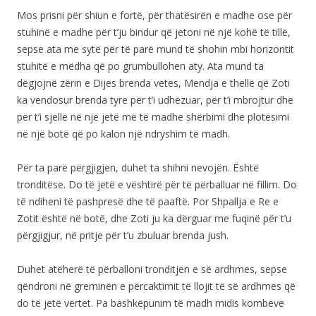
Mos prisni për shiun e fortë, për thatësirën e madhe ose për
stuhinë e madhe për t’ju bindur që jetoni në një kohë të tillë,
sepse ata me sytë për të parë mund të shohin mbi horizontit
stuhitë e mëdha që po grumbullohen aty. Ata mund ta
dëgjojnë zërin e Dijes brenda vetes, Mendja e thellë që Zoti
ka vendosur brenda tyre për t’i udhëzuar, për t’i mbrojtur dhe
për t’i sjellë në një jetë më të madhe shërbimi dhe plotësimi
në një botë që po kalon një ndryshim të madh.
Për ta parë përgjigjen, duhet ta shihni nevojën. Është
tronditëse. Do të jetë e vështirë për të përballuar në fillim. Do
të ndiheni të pashpresë dhe të paaftë. Por Shpallja e Re e
Zotit është në botë, dhe Zoti ju ka dërguar me fuqinë për t’u
përgjigjur, në pritje për t’u zbuluar brenda jush.
Duhet atëherë të përballoni tronditjen e së ardhmes, sepse
qëndroni në greminën e përcaktimit të llojit të së ardhmes që
do të jetë vërtet. Pa bashkëpunim të madh midis kombeve