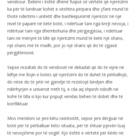
vendosur. Bekimi i është dhënë fuqisë së vërtetë që njerëzimi
ka për të lundruar kohët e vështira përpara dhe çfarë mund të
thotë ndërtimi i unitetit dhe bashkëpunimit njerëzor në një
nivel të paparë në këtë botë, i ndërtuar tani nga krejt nevoja, i
ndërtuar tani nga dhembshuria dhe përgjegjësia, i ndërtuar
tani në mënyrë të tillë që njerëzimi mund të ketë një shans,
një shans më të madh, por jo një shans që do të zgjasë
përgjithmonë.
Sepse rezultati do të vendoset në dekadat që do të vijnë në
lidhje me llojin e botës që njerëzimi do të duhet të përballojë,
do nëse do të jetë në gjendje të rezistojë bindjen dhe
ndërhyrjen e universit rreth tij, e cila aq shpesh ndodh në
kohë të tilla si kjo kur popujt vendas bëhen të dobët dhe të
konfliktuar.
Mos mendoni se jeni këtu rastësisht, sepse jeni dërguar në
botë për të përballuar këto situata, për të shtuar pjesën tuaj
të nevojshme por të vogël. Kjo është e vërtetë për këdo në