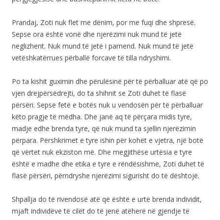
Prandaj, Zoti nuk flet me dënim, por me fuqi dhe shpresë.
Sepse ora është vonë dhe njerëzimi nuk mund të jetë
neglizhent. Nuk mund të jetë i pamend. Nuk mund të jetë
vetëshkatërrues përballë forcave të tilla ndryshimi.
Po ta kishit guximin dhe përulësinë për të përballuar atë që po
vjen drejpërsëdrejti, do ta shihnit se Zoti duhet të flasë
përsëri. Sepse fetë e botës nuk u vendosën për të përballuar
këto pragje të mëdha. Dhe janë aq të përçara midis tyre,
madje edhe brenda tyre, që nuk mund ta sjellin njerëzimin
përpara. Përshkrimet e tyre ishin për kohët e vjetra, një botë
që vërtet nuk ekziston më. Dhe megjithëse urtësia e tyre
është e madhe dhe etika e tyre e rëndësishme, Zoti duhet të
flasë përsëri, përndryshe njerëzimi sigurisht do të dështojë.
Shpallja do të rivendosë atë që është e urtë brenda individit,
mjaft individëve të cilët do të jenë atëherë në gjendje të