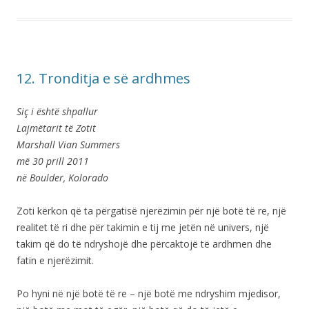
12. Tronditja e së ardhmes
Siç i është shpallur
Lajmëtarit të Zotit
Marshall Vian Summers
më 30 prill 2011
në Boulder, Kolorado
Zoti kërkon që ta përgatisë njerëzimin për një botë të re, një
realitet të ri dhe për takimin e tij me jetën në univers, një
takim që do të ndryshojë dhe përcaktojë të ardhmen dhe
fatin e njerëzimit.
Po hyni në një botë të re – një botë me ndryshim mjedisor,