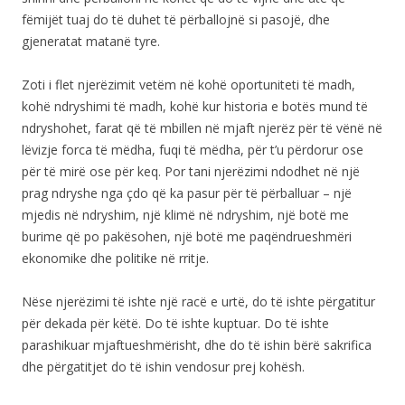
fëmijët tuaj do të duhet të përballojnë si pasojë, dhe
gjeneratat matanë tyre.
Zoti i flet njerëzimit vetëm në kohë oportuniteti të madh,
kohë ndryshimi të madh, kohë kur historia e botës mund të
ndryshohet, farat që të mbillen në mjaft njerëz për të vënë në
lëvizje forca të mëdha, fuqi të mëdha, për t’u përdorur ose
për të mirë ose për keq. Por tani njerëzimi ndodhet në një
prag ndryshe nga çdo që ka pasur për të përballuar – një
mjedis në ndryshim, një klimë në ndryshim, një botë me
burime që po pakësohen, një botë me paqëndrueshmëri
ekonomike dhe politike në rritje.
Nëse njerëzimi të ishte një racë e urtë, do të ishte përgatitur
për dekada për këtë. Do të ishte kuptuar. Do të ishte
parashikuar mjaftueshmërisht, dhe do të ishin bërë sakrifica
dhe përgatitjet do të ishin vendosur prej kohësh.