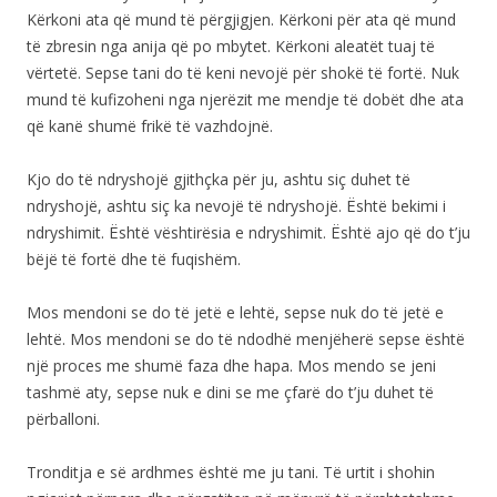
Kërkoni ata që mund të përgjigjen. Kërkoni për ata që mund
të zbresin nga anija që po mbytet. Kërkoni aleatët tuaj të
vërtetë. Sepse tani do të keni nevojë për shokë të fortë. Nuk
mund të kufizoheni nga njerëzit me mendje të dobët dhe ata
që kanë shumë frikë të vazhdojnë.
Kjo do të ndryshojë gjithçka për ju, ashtu siç duhet të
ndryshojë, ashtu siç ka nevojë të ndryshojë. Është bekimi i
ndryshimit. Është vështirësia e ndryshimit. Është ajo që do t’ju
bëjë të fortë dhe të fuqishëm.
Mos mendoni se do të jetë e lehtë, sepse nuk do të jetë e
lehtë. Mos mendoni se do të ndodhë menjëherë sepse është
një proces me shumë faza dhe hapa. Mos mendo se jeni
tashmë aty, sepse nuk e dini se me çfarë do t’ju duhet të
përballoni.
Tronditja e së ardhmes është me ju tani. Të urtit i shohin