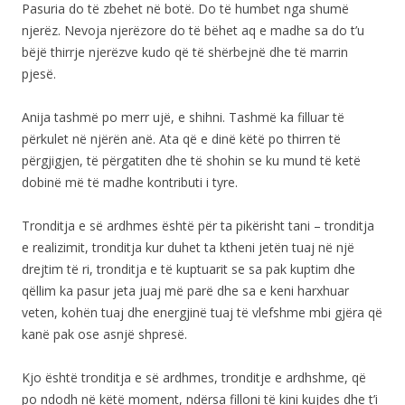
Pasuria do të zbehet në botë. Do të humbet nga shumë
njerëz. Nevoja njerëzore do të bëhet aq e madhe sa do t’u
bëjë thirrje njerëzve kudo që të shërbejnë dhe të marrin
pjesë.
Anija tashmë po merr ujë, e shihni. Tashmë ka filluar të
përkulet në njërën anë. Ata që e dinë këtë po thirren të
përgjigjen, të përgatiten dhe të shohin se ku mund të ketë
dobinë më të madhe kontributi i tyre.
Tronditja e së ardhmes është për ta pikërisht tani – tronditja
e realizimit, tronditja kur duhet ta ktheni jetën tuaj në një
drejtim të ri, tronditja e të kuptuarit se sa pak kuptim dhe
qëllim ka pasur jeta juaj më parë dhe sa e keni harxhuar
veten, kohën tuaj dhe energjinë tuaj të vlefshme mbi gjëra që
kanë pak ose asnjë shpresë.
Kjo është tronditja e së ardhmes, tronditje e ardhshme, që
po ndodh në këtë moment, ndërsa filloni të kini kujdes dhe t’i