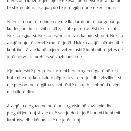
njerëzor. Duhet të jeni pjesë e kësaj, përndryshe jeta juaj do
të shkojë dëm. Jeta juaj do të jetë gjithmonë e kërcënuar.
Njerëzit duan të tërhiqen në një lloj lumturie të pangopur, pa
kujdes, por kur e shihni këtë, është patetike. Është e trishtë.
Nuk ka zgjuarsi. Nuk ka frymëzim. Nuk ka ndershmëri. Nuk ka
asnjë lidhje të vërtetë me të tjerët. Nuk ka asnjë shërbim dhe
kontribut. Ata e kanë nxjerrë veten jashtë kuptimit të jetës në
jetën e tyre të prehjes së vazhdueshme.
Kjo nuk është për ju. Nuk e keni bërë rrugën e gjatë në këtë
botë dhe nuk keni kaluar nëpër fazat e rritjes dhe zhvillimit si
një person me të gjitha vështirësitë e saj thjesht për t’u vënë
në kullotë diku.
Ata që ju dërguan në botë po llogarisin në zhvillimin dhe
përgatitjen tuaj. Ata e dinë se kjo do të jetë burimi i kuptimit,
lumturisë dhe kënaqësisë në jetën tuaj.