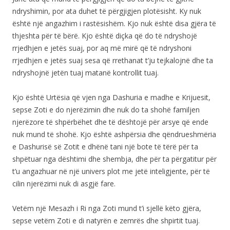
ndryshimin, por ata duhet të përgjigjen plotësisht. Ky nuk
është një angazhim i rastësishëm. Kjo nuk është disa gjëra të
thjeshta për të bërë. Kjo është diçka që do të ndryshojë
rrjedhjen e jetës suaj, por aq më mirë që të ndryshoni
rrjedhjen e jetës suaj sesa që rrethanat t’ju tejkalojnë dhe ta
ndryshojnë jetën tuaj matanë kontrollit tuaj.
Kjo është Urtësia që vjen nga Dashuria e madhe e Krijuesit,
sepse Zoti e do njerëzimin dhe nuk do ta shohë familjen
njerëzore të shpërbëhet dhe të dështojë për arsye që ende
nuk mund të shohë. Kjo është ashpërsia dhe qëndrueshmëria
e Dashurisë së Zotit e dhënë tani një bote të tërë për ta
shpëtuar nga dështimi dhe shembja, dhe për ta përgatitur për
t’u angazhuar në një univers plot me jetë inteligjente, për të
cilin njerëzimi nuk di asgjë fare.
Vetëm një Mesazh i Ri nga Zoti mund t’i sjellë këto gjëra,
sepse vetëm Zoti e di natyrën e zemrës dhe shpirtit tuaj.