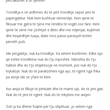
përcaktimet e të tjerëve?
Tronditja e së ardhmes do të jetë tronditje sepse jeni të
papërgatitur. Nuk keni kushtuar vëmendje. Keni qenë të
fiksuar me gjëra të tjera me rëndësi të vogël ose fare. Keni
qenë të zënë me çështjet e ditës dhe me ndjenjat, kujtimet
dhe keqardhjet tuaja, duke mos pasur parasysh botën
përreth jush.
Me përgatitje, nuk ka tronditje. Ka vetëm konfirmin. Edhe ajo
që është tronditëse nuk do t’ju mposhtë. Ndoshta do t’ju
habisë dhe do t’ju shqetësojë në moment, por nuk do t’ju
tejkalojë. Nuk do të paralizoheni nga ajo, të ngrirë nga frika
pa asnjë ide se çfarë të bëni.
Kur anija të fillojë të përkulet dhe të marrë ujë, do të jeni gati.
Nuk do të jeni të ngrirë. Nuk do të mbyteni me anijen.
Zoti ju ka dhënë fuqinë për t’ju shpëtuar, jo vetëm nga