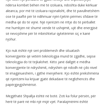
ndërsa kombet bëhen më të izoluara, ndoshta duke kërkuar
aleanca, por më të izoluara rajonalisht, dhe të pavullnetshëm
ose të paaftë për të ndihmuar njëri-tjetrin përmes sfidave të
mëdha që do të vijnë. Një njerëzim në rritje do të përballet
me humbjen në shumë vende të ushqimit, ujit dhe energjisë
së nevojshme për të mbështetur qytetërimin siç e kanë
njohur.
Kjo nuk është një seri problemesh dhe situatash
konvergjente që vetëm teknologjia mund të zgjidhë, sepse
teknologjia do të tejkalohet. Këto janë dallgët e mëdha
konvergjente të ndryshimit, ndryshim që ndodh në çdo nivel
të imagjinueshëm, i gjithë menjëherë. Kjo është prekshmëria
që njerëzimi ka krijuar gjatë dekadave të neglizhencës dhe
papërgjegjshmërisë.
Megjithatë Shpallja është në botë. Zoti ka folur përsëri, për
herë të parë në mbi një mijë vjet. Paralajmërimi është