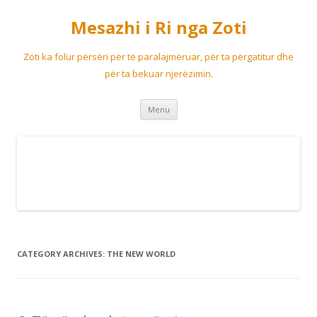
Mesazhi i Ri nga Zoti
Zoti ka folur përsëri për të paralajmëruar, për ta përgatitur dhe
për ta bekuar njerëzimin.
Skip
Menu
to
content
CATEGORY ARCHIVES:
THE NEW WORLD