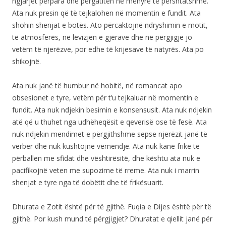
ngjarjet përpara dhe përgatiten në mënyrë të përshtatshme.
Ata nuk presin që të tejkalohen në momentin e fundit. Ata
shohin shenjat e botës. Ato përcaktojnë ndryshimin e motit,
të atmosferës, në lëvizjen e gjërave dhe në përgjigje jo
vetëm të njerëzve, por edhe të krijesave të natyrës. Ata po
shikojnë.
Ata nuk janë të humbur në hobitë, në romancat apo
obsesionet e tyre, vetëm për t’u tejkaluar në momentin e
fundit. Ata nuk ndjekin besimin e konsensusit. Ata nuk ndjekin
atë që u thuhet nga udhëheqësit e qeverisë ose të fesë. Ata
nuk ndjekin mendimet e përgjithshme sepse njerëzit janë të
verbër dhe nuk kushtojnë vëmendje. Ata nuk kanë frikë të
përballen me sfidat dhe vështirësitë, dhe kështu ata nuk e
pacifikojnë veten me supozime të rreme. Ata nuk i marrin
shenjat e tyre nga të dobëtit dhe të frikësuarit.
Dhurata e Zotit është për të gjithë. Fuqia e Dijes është për të
gjithë. Por kush mund të përgjigjet? Dhuratat e qiellit janë për