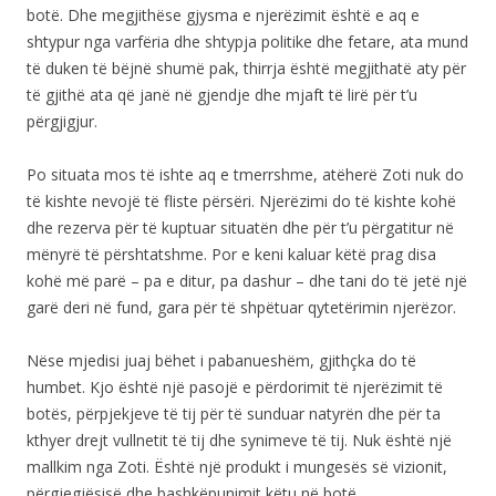
botë. Dhe megjithëse gjysma e njerëzimit është e aq e
shtypur nga varfëria dhe shtypja politike dhe fetare, ata mund
të duken të bëjnë shumë pak, thirrja është megjithatë aty për
të gjithë ata që janë në gjendje dhe mjaft të lirë për t’u
përgjigjur.
Po situata mos të ishte aq e tmerrshme, atëherë Zoti nuk do
të kishte nevojë të fliste përsëri. Njerëzimi do të kishte kohë
dhe rezerva për të kuptuar situatën dhe për t’u përgatitur në
mënyrë të përshtatshme. Por e keni kaluar këtë prag disa
kohë më parë – pa e ditur, pa dashur – dhe tani do të jetë një
garë deri në fund, gara për të shpëtuar qytetërimin njerëzor.
Nëse mjedisi juaj bëhet i pabanueshëm, gjithçka do të
humbet. Kjo është një pasojë e përdorimit të njerëzimit të
botës, përpjekjeve të tij për të sunduar natyrën dhe për ta
kthyer drejt vullnetit të tij dhe synimeve të tij. Nuk është një
mallkim nga Zoti. Është një produkt i mungesës së vizionit,
përgjegjësisë dhe bashkëpunimit këtu në botë.