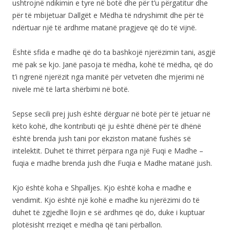
ushtrojnë ndikimin e tyre në botë dhe për t’u përgatitur dhe
për të mbijetuar Dallgët e Mëdha të ndryshimit dhe për të
ndërtuar një të ardhme matanë pragjeve që do të vijnë.
Është sfida e madhe që do ta bashkojë njerëzimin tani, asgjë
më pak se kjo. Janë pasoja të mëdha, kohë të mëdha, që do
t’i ngrenë njerëzit nga manitë për vetveten dhe mjerimi në
nivele më të larta shërbimi në botë.
Sepse secili prej jush është dërguar në botë për të jetuar në
këto kohë, dhe kontributi që ju është dhënë për të dhënë
është brenda jush tani por ekziston matanë fushës së
intelektit. Duhet të thirret përpara nga një Fuqi e Madhe –
fuqia e madhe brenda jush dhe Fuqia e Madhe matanë jush.
Kjo është koha e Shpalljes. Kjo është koha e madhe e
vendimit. Kjo është një kohë e madhe ku njerëzimi do të
duhet të zgjedhë llojin e së ardhmes që do, duke i kuptuar
plotësisht rreziqet e mëdha që tani përballon.