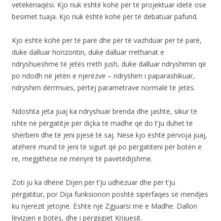
vetëkënaqësi. Kjo nuk është kohë për të projektuar idetë ose
besimet tuaja. Kjo nuk është kohë për të debatuar pafund.
Kjo është kohë për të parë dhe për të vazhduar për të parë,
duke dalluar horizontin, duke dalluar rrethanat e
ndryshueshme të jetës rreth jush, duke dalluar ndryshimin që
po ndodh në jetën e njerëzve – ndryshim i paparashikuar,
ndryshim dërrmues, përtej parametrave normalë të jetës.
Ndoshta jeta juaj ka ndryshuar brenda dhe jashtë, sikur të
ishte në përgatitje për diçka të madhe që do t’ju duhet të
shërbeni dhe të jeni pjesë të saj. Nëse kjo është përvoja juaj,
atëherë mund të jeni të sigurt që po përgatiteni për botën e
re, megjithëse në mënyrë të pavetëdijshme.
Zoti ju ka dhënë Dijen për t’ju udhëzuar dhe për t’ju
përgatitur, por Dija funksionon poshtë sipërfaqes së mendjes
ku njerëzit jetojnë. Është një Zgjuarsi më e Madhe. Dallon
lëvizjen e botës, dhe i përgjigjet Krijuesit.