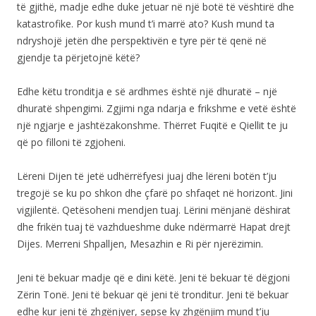
të gjithë, madje edhe duke jetuar në një botë të vështirë dhe
katastrofike. Por kush mund t’i marrë ato? Kush mund ta
ndryshojë jetën dhe perspektivën e tyre për të qenë në
gjendje ta përjetojnë këtë?
Edhe këtu tronditja e së ardhmes është një dhuratë – një
dhuratë shpengimi. Zgjimi nga ndarja e frikshme e vetë është
një ngjarje e jashtëzakonshme. Thërret Fuqitë e Qiellit te ju
që po filloni të zgjoheni.
Lëreni Dijen të jetë udhërrëfyesi juaj dhe lëreni botën t’ju
tregojë se ku po shkon dhe çfarë po shfaqet në horizont. Jini
vigjilentë. Qetësoheni mendjen tuaj. Lërini mënjanë dëshirat
dhe frikën tuaj të vazhdueshme duke ndërmarrë Hapat drejt
Dijes. Merreni Shpalljen, Mesazhin e Ri për njerëzimin.
Jeni të bekuar madje që e dini këtë. Jeni të bekuar të dëgjoni
Zërin Tonë. Jeni të bekuar që jeni të tronditur. Jeni të bekuar
edhe kur jeni të zhgënjyer, sepse ky zhgënjim mund t’ju