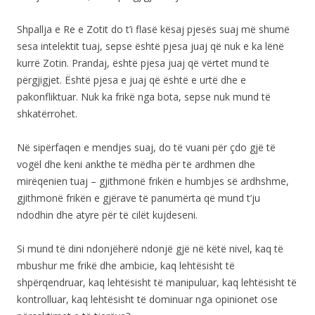
Shpallja e Re e Zotit do t’i flasë kësaj pjesës suaj më shumë
sesa intelektit tuaj, sepse është pjesa juaj që nuk e ka lënë
kurrë Zotin. Prandaj, është pjesa juaj që vërtet mund të
përgjigjet. Është pjesa e juaj që është e urtë dhe e
pakonfliktuar. Nuk ka frikë nga bota, sepse nuk mund të
shkatërrohet.
Në sipërfaqen e mendjes suaj, do të vuani për çdo gjë të
vogël dhe keni ankthe të mëdha për të ardhmen dhe
mirëqenien tuaj – gjithmonë frikën e humbjes së ardhshme,
gjithmonë frikën e gjërave të panumërta që mund t’ju
ndodhin dhe atyre për të cilët kujdeseni.
Si mund të dini ndonjëherë ndonjë gjë në këtë nivel, kaq të
mbushur me frikë dhe ambicie, kaq lehtësisht të
shpërqendruar, kaq lehtësisht të manipuluar, kaq lehtësisht të
kontrolluar, kaq lehtësisht të dominuar nga opinionet ose