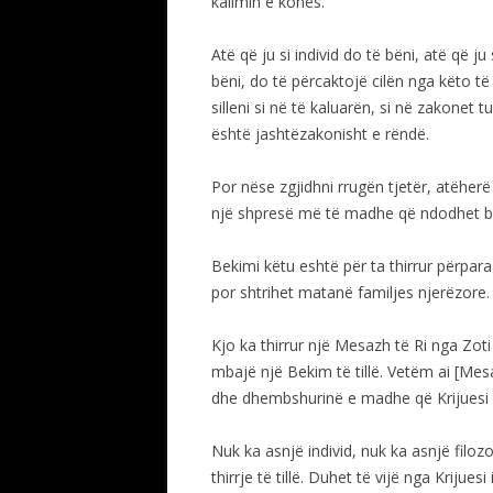
kalimin e kohës.
Atë që ju si individ do të bëni, atë që 
bëni, do të përcaktojë cilën nga këto t
silleni si në të kaluarën, si në zakone
është jashtëzakonisht e rëndë.
Por nëse zgjidhni rrugën tjetër, atëherë
një shpresë më të madhe që ndodhet br
Bekimi këtu eshtë për ta thirrur përpara 
por shtrihet matanë familjes njerëzore.
Kjo ka thirrur një Mesazh të Ri nga Zot
mbajë një Bekim të tillë. Vetëm ai [Mesa
dhe dhembshurinë e madhe që Krijuesi i
Nuk ka asnjë individ, nuk ka asnjë filoz
thirrje të tillë. Duhet të vijë nga Krijuesi