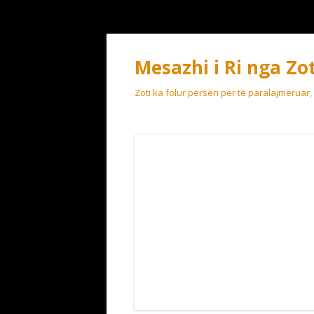
Mesazhi i Ri nga Zot
Zoti ka folur përsëri për të paralajmëruar,