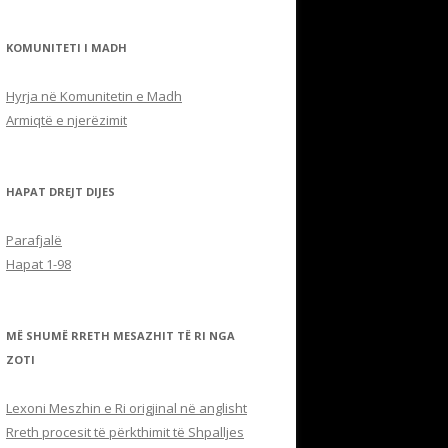
KOMUNITETI I MADH
Hyrja në Komunitetin e Madh
Armiqtë e njerëzimit
HAPAT DREJT DIJES
Parafjalë
Hapat 1-98
MË SHUMË RRETH MESAZHIT TË RI NGA
ZOTI
Lexoni Meszhin e Ri origjinal në anglisht
Rreth procesit të përkthimit të Shpalljes