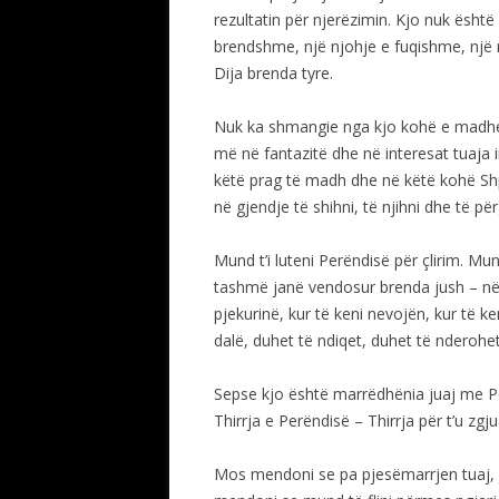
rezultatin për njerëzimin. Kjo nuk është
brendshme, një njohje e fuqishme, një nd
Dija brenda tyre.
Nuk ka shmangie nga kjo kohë e madhe
më në fantazitë dhe në interesat tuaja 
këtë prag të madh dhe në këtë kohë Shpa
në gjendje të shihni, të njihni dhe të për
Mund t’i luteni Perëndisë për çlirim. Mun
tashmë janë vendosur brenda jush – në 
pjekurinë, kur të keni nevojën, kur të k
dalë, duhet të ndiqet, duhet të nderohet
Sepse kjo është marrëdhënia juaj me P
Thirrja e Perëndisë – Thirrja për t’u zgju
Mos mendoni se pa pjesëmarrjen tuaj, 