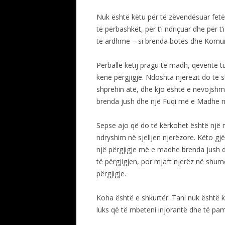
Nuk është këtu për të zëvendësuar fetë 
të përbashkët, për t’i ndriçuar dhe për
të ardhme – si brenda botës dhe Komunit
Përballë këtij pragu të madh, qeveritë t
kenë përgjigje. Ndoshta njerëzit do të s
shprehin atë, dhe kjo është e nevojshme
brenda jush dhe një Fuqi më e Madhe 
Sepse ajo që do të kërkohet është një
ndryshim në sjelljen njerëzore. Këto g
një përgjigje më e madhe brenda jush dh
të përgjigjen, por mjaft njerëz në shum
përgjigje.
Koha është e shkurtër. Tani nuk është 
luks që të mbeteni injorantë dhe të pa