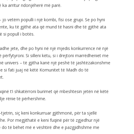
ë ka arritur ndonjëherë më parë.
 jo vetëm populli i një kombi, fisi ose grupi. Se po hyni
nte, ku të gjithë ata që mund të hasni dhe të gjithë ata
 si popull i botës.
dhe jete, dhe po hyni në një mjedis konkurrence në një
përfytyroni. Si silleni këtu, si i drejtoni marrëdheniet me
uaj në univers – të gjitha kanë një peshë të jashtëzakonshme
e si fati juaj në këtë Komunitet të Madh do të
t.
uqinë t’i shkatërroni burimet që mbeshtesin jetën në këtë
dje rënie të përhershme.
tjetrin, siç keni konkurruar gjithmonë, për ta sjellë
he. Por megjithatë e keni fuqinë për të zgjedhur një
 që do të bëhet më e vështirë dhe e pazgjidhshme me