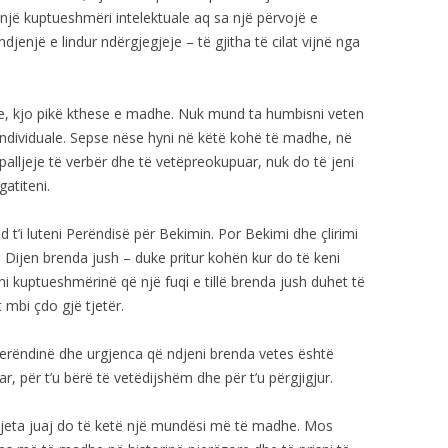
 një kuptueshmëri intelektuale aq sa një përvojë e
jenjë e lindur ndërgjegjeje – të gjitha të cilat vijnë nga
, kjo pikë kthese e madhe. Nuk mund ta humbisni veten
individuale. Sepse nëse hyni në këtë kohë të madhe, në
lljeje të verbër dhe të vetëpreokupuar, nuk do të jeni
gatiteni.
d t’i luteni Perëndisë për Bekimin. Por Bekimi dhe çlirimi
Dijen brenda jush – duke pritur kohën kur do të keni
eni kuptueshmërinë që një fuqi e tillë brenda jush duhet të
 mbi çdo gjë tjetër.
erëndinë dhe urgjenca që ndjeni brenda vetes është
ar, për t’u bërë të vetëdijshëm dhe për t’u përgjigjur.
jeta juaj do të ketë një mundësi më të madhe. Mos