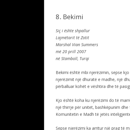
8. Bekimi
Siç i ështe shpallur
Lajmëtarit të Zotit
Marshal Vian Summers
më 20 prill 2007
në Stamboll, Turqi
Bekimi është mbi njerëzimin, sepse kjo 
njerëzimit një dhuratë e madhe, një dhu
përballuar kohët e vështira dhe të pasig
Kjo është koha ku njerëzimi do të marrë 
një thirrje për unitet, bashkëpunim dhe 
Komunitetin e Madh të jetës inteligjent
Sepse njerëzimi ka arritur një prag të m