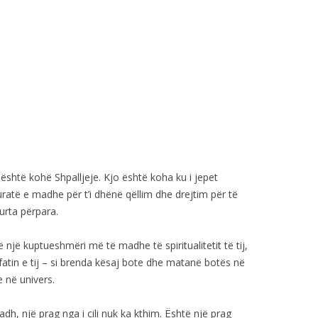
është kohë Shpalljeje. Kjo është koha ku i jepet
ratë e madhe për t’i dhënë qëllim dhe drejtim për të
urta përpara.
një kuptueshmëri më të madhe të spiritualitetit të tij,
fatin e tij – si brenda kësaj bote dhe matanë botës në
e në univers.
adh, një prag nga i cili nuk ka kthim. Është një prag