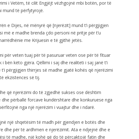
imi i Vetëm, të cilit Engjëjt vëzhgojnë mbi botën, por të
imi mund të përfytyrojë.
ën e Dijes, në mënyrë që [njerëzit] mund t’i përgjigjen
arsi më e madhe brenda çdo personi në pritje për t’u
arrëdhënie me Krijuesin e të gjithë jetës.
 për veten tuaj për të pasuruar veten ose për të fituar
 bën këto gjëra. Qëllimi i saj dhe realiteti i saj janë t’i
he t’i përgjigjen thirrjes së madhe gjatë kohës që njerëzimi
ë ekzistences së tij.
dhe që njerëzimi do të zgjedhë sukses ose dështim
ë dhe përballë forcave kundërshtare dhe konkuruese nga
rfitojnë nga një njerëzim i vuajtur dhe i ndarë.
në një shqetësim të madh për gjendjen e botës dhe
re dhe për të ardhmen e njerëzimit. Ata e ndjejnë dhe e
ësi të madhe, një kohë që do të përcaktojë fatin dhe