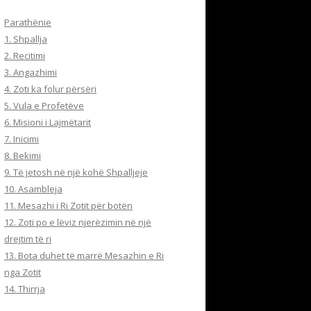
Parathënie
1. Shpallja
2. Recitimi
3. Angazhimi
4. Zoti ka folur përsëri
5. Vula e Profetëve
6. Misioni i Lajmëtarit
7. Inicimi
8. Bekimi
9. Të jetosh në një kohë Shpalljeje
10. Asambleja
11. Mesazhi i Ri Zotit për botën
12. Zoti po e lëviz njerëzimin në një
drejtim të ri
13. Bota duhet të marrë Mesazhin e Ri
nga Zotit
14. Thirrja