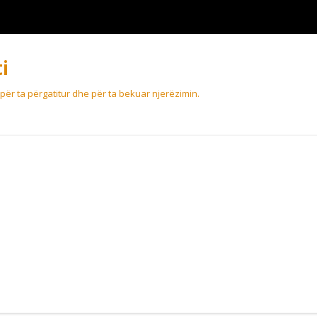
i
 për ta përgatitur dhe për ta bekuar njerëzimin.
Skip
to
content