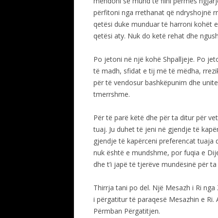
mendoni se mund të flini përmes ngjarj
përfitoni nga rrethanat që ndryshojnë 
qetësi duke munduar të harroni kohët e
qetësi aty. Nuk do ketë rehat dhe ngush
Po jetoni në një kohë Shpalljeje. Po jet
të madh, sfidat e tij më të mëdha, rrez
për të vendosur bashkëpunim dhe unitet
tmerrshme.
Për të parë këtë dhe për ta ditur për ve
tuaj. Ju duhet të jeni në gjendje të kapë
gjendje të kapërceni preferencat tuaja
nuk është e mundshme, por fuqia e Dije
dhe t’i japë të tjerëve mundësinë për ta
Thirrja tani po del. Një Mesazh i Ri nga
i përgatitur të paraqesë Mesazhin e Ri
Përmban Përgatitjen.