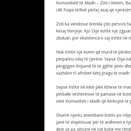
Komunitetit të Madh – Zoti i Vetëm, Bur
cilit Fuqia strihet përtej asaj që njerëz
Zoti ka vendosur brenda çdo personi far
kësaj thirrjeje. Kjo Dije është një zgju
zbuluar, por ekzistenca e saj është në m
Nuk është një burim që mund të përdorni
përparësi ndaj të tjerëve. Sepse Dija nuk i
përgjigjen Krijuesit të të gjithë jetës d
vazhdon t’i afrohet këtij pragu të madh t
Sepse është në këtë pikë kthese të ma
përballë vështirësive të pamasë në bot
vetë Komuniteti i Madh që kërkojnë të pë
Shumë njerëz anembanë botës po ndjej
janë të shqetësuar për të ardhmen e ty
dinë se po jetojnë në një kohë me rënd