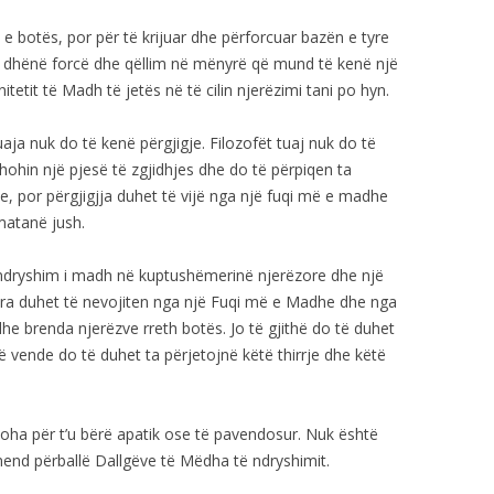
e botës, por për të krijuar dhe përforcuar bazën e tyre
 t’i dhënë forcë dhe qëllim në mënyrë që mund të kenë një
etit të Madh të jetës në të cilin njerëzimi tani po hyn.
uaja nuk do të kenë përgjigje. Filozofët tuaj nuk do të
hohin një pjesë të zgjidhjes dhe do të përpiqen ta
, por përgjigjja duhet të vijë nga një fuqi më e madhe
matanë jush.
 ndryshim i madh në kuptushëmerinë njerëzore dhe një
jëra duhet të nevojiten nga një Fuqi më e Madhe dhe nga
e brenda njerëzve rreth botës. Jo të gjithë do të duhet
ë vende do të duhet ta përjetojnë këtë thirrje dhe këtë
koha për t’u bërë apatik ose të pavendosur. Nuk është
mend përballë Dallgëve të Mëdha të ndryshimit.