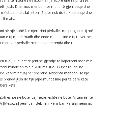
es më të madhe në historinë njerëzore dhe të prisni të
rreth jush. Dhe mos mendoni se mund të gjeni paqe dhe
 mëdha në të cilat jetoni. Sepse nuk do të ketë paqe dhe
ëllim aty.
oni në një kohë kur njerëzimi përballet me pragun e tij më
ikun e tij më të madh dhe ende mundësinë e tij të vetme
 njerëzor përballë rrethanave të rënda dhe të
ten tuaj, ju duhet të jeni në gjendje të kapërceni mohimin
rceni kondicionimin e kulturës suaj. Duhet të jeni në
 dhe kërkimin tuaj për shëptim. Ndoshta mendoni se kjo
s brenda jush do t’ju japë mundësinë për ta bërë këtë
 bërë këtë.
 Zoti është në botë. Lajmëtari është në botë. Ai tani është
. Ai [Mesazhi] përmban Bekimin. Përmban Paralajmërimin.