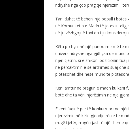
ndryshe nga çdo prag që njerëzimi i tër
Tani duhet të bëheni një popull i botës –
në Komunitetin e Madh të jetes inteligje
që ju vëzhgojnë tani do t’ju konsiderojnë
Këtu po hyni në një panoramë më të ma
univers ndryshe nga gjithçka që mund të 
njëri-tjetrin, si e shikoni pozicionin t
në përcaktimin e së ardhmës suaj dhe s
plotësohet dhe nëse mund të plotësohe
Keni arritur në pragun e madh ku keni f
botë dhe ta vëni njerëzimin në një gjen
E keni fuqinë për të konkurruar me njëri-
njerëzimin në këtë gjendje rënie të mad
rrugë tjetër, rrugën jashtë një dileme