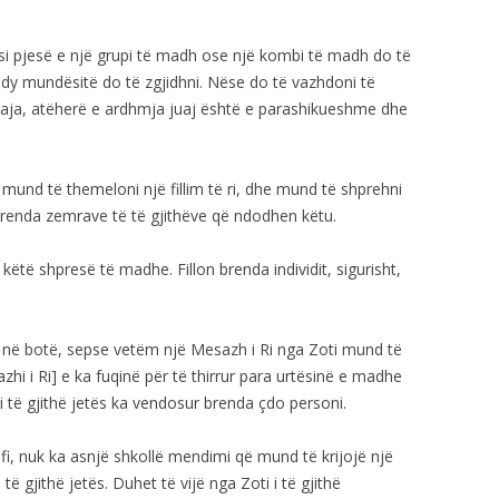
ju si pjesë e një grupi të madh ose një kombi të madh do të
ë dy mundësitë do të zgjidhni. Nëse do të vazhdoni të
t tuaja, atëherë e ardhmja juaj është e parashikueshme dhe
 mund të themeloni një fillim të ri, dhe mund të shprehni
enda zemrave të të gjithëve që ndodhen këtu.
këtë shpresë të madhe. Fillon brenda individit, sigurisht,
i në botë, sepse vetëm një Mesazh i Ri nga Zoti mund të
zhi i Ri] e ka fuqinë për të thirrur para urtësinë e madhe
 të gjithë jetës ka vendosur brenda çdo personi.
ofi, nuk ka asnjë shkollë mendimi që mund të krijojë një
 i të gjithë jetës. Duhet të vijë nga Zoti i të gjithë