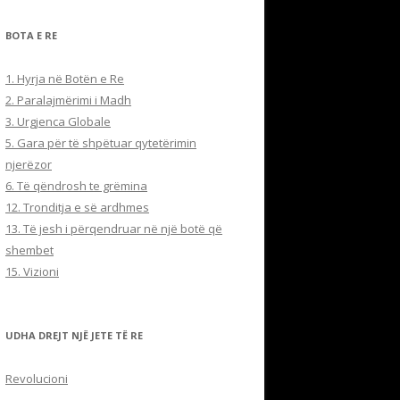
BOTA E RE
1. Hyrja në Botën e Re
2. Paralajmërimi i Madh
3. Urgjenca Globale
5. Gara për të shpëtuar qytetërimin
njerëzor
6. Të qëndrosh te grëmina
12. Tronditja e së ardhmes
13. Të jesh i përqendruar në një botë që
shembet
15. Vizioni
UDHA DREJT NJË JETE TË RE
Revolucioni