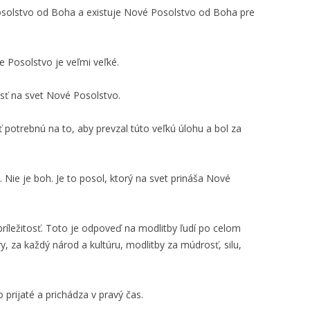
Posolstvo od Boha a existuje Nové Posolstvo od Boha pre
e Posolstvo je veľmi veľké.
iesť na svet Nové Posolstvo.
ť potrebnú na to, aby prevzal túto veľkú úlohu a bol za
 Nie je boh. Je to posol, ktorý na svet prináša Nové
 príležitosť. Toto je odpoveď na modlitby ľudí po celom
ry, za každý národ a kultúru, modlitby za múdrosť, silu,
 prijaté a prichádza v pravý čas.