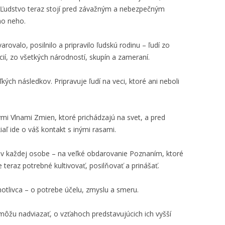
. Ľudstvo teraz stojí pred závažným a nebezpečným
mo neho.
rovalo, posilnilo a pripravilo ľudskú rodinu – ľudí zo
ií, zo všetkých národností, skupín a zameraní.
ľkých následkov. Pripravuje ľudí na veci, ktoré ani neboli
ými Vlnami Zmien, ktoré prichádzajú na svet, a pred
aľ ide o váš kontakt s inými rasami.
ť v každej osobe – na veľké obdarovanie Poznaním, ktoré
e teraz potrebné kultivovať, posilňovať a prinášať.
dnotlivca – o potrebe účelu, zmyslu a smeru.
môžu nadviazať, o vzťahoch predstavujúcich ich vyšší