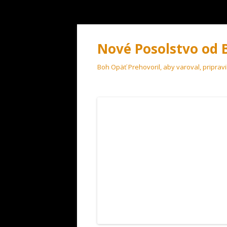
Nové Posolstvo od 
Boh Opäť Prehovoril, aby varoval, pripravi