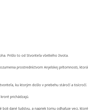
a. Prišlo to od Stvoriteľa všetkého života.
rozumenia prostredníctvom Anjelskej prítomnosti, ktorá
tvoriteľa, ku ktorým došlo v priebehu stáročí a tisícročí.
 kroré prichádzajú.
 boli dané ľudstvu, a napriek tomu odhaľuje veci, ktoré