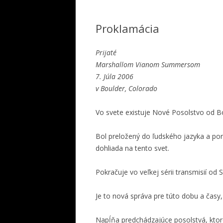
Proklamácia
Prijaté
Marshallom Vianom Summersom
7. Júla 2006
v Boulder, Colorado
Vo svete existuje Nové Posolstvo od Boh
Bol preložený do ľudského jazyka a po
dohliada na tento svet.
Pokračuje vo veľkej sérii transmisií od S
Je to nová správa pre túto dobu a časy,
Napĺňa predchádzajúce posolstvá, ktoré