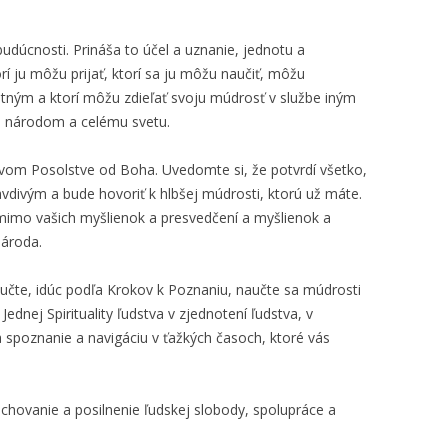
udúcnosti. Prináša to účel a uznanie, jednotu a
rí ju môžu prijať, ktorí sa ju môžu naučiť, môžu
tatným a ktorí môžu zdieľať svoju múdrosť v službe iným
, národom a celému svetu.
ovom Posolstve od Boha. Uvedomte si, že potvrdí všetko,
avdivým a bude hovoriť k hlbšej múdrosti, ktorú už máte.
mimo vašich myšlienok a presvedčení a myšlienok a
národa.
 učte, idúc podľa Krokov k Poznaniu, naučte sa múdrosti
ednej Spirituality ľudstva v zjednotení ľudstva, v
na spoznanie a navigáciu v ťažkých časoch, ktoré vás
chovanie a posilnenie ľudskej slobody, spolupráce a