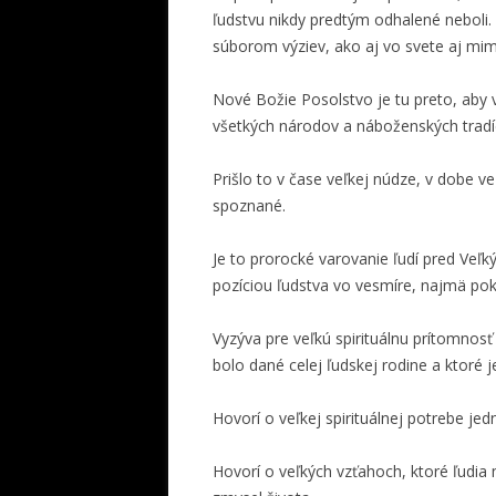
ľudstvu nikdy predtým odhalené neboli
súborom výziev, ako aj vo svete aj mi
Nové Božie Posolstvo je tu preto, aby va
všetkých národov a náboženských tradíc
Prišlo to v čase veľkej núdze, v dobe ve
spoznané.
Je to prorocké varovanie ľudí pred Veľk
pozíciou ľudstva vo vesmíre, najmä poki
Vyzýva pre veľkú spirituálnu prítomnos
bolo dané celej ľudskej rodine a ktoré j
Hovorí o veľkej spirituálnej potrebe je
Hovorí o veľkých vzťahoch, ktoré ľudia 