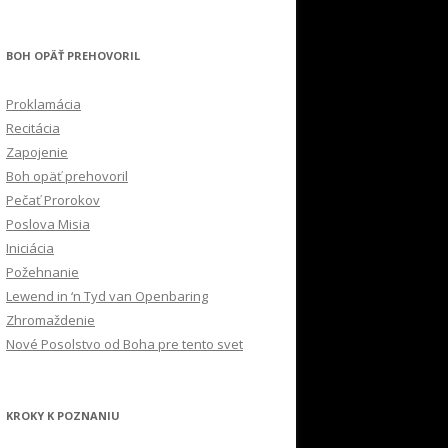
BOH OPÄŤ PREHOVORIL
Proklamácia
Recitácia
Zapojenie
Boh opäť prehovoril
Pečať Prorokov
Poslova Misia
Iniciácia
Požehnanie
Lewend in ‘n Tyd van Openbaring
Zhromaždenie
Nové Posolstvo od Boha pre tento svet
KROKY K POZNANIU