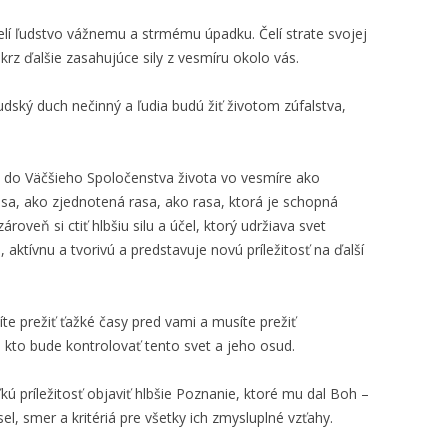
lí ľudstvo vážnemu a strmému úpadku. Čelí strate svojej
krz ďalšie zasahujúce sily z vesmíru okolo vás.
ský duch nečinný a ľudia budú žiť životom zúfalstva,
lo do Väčšieho Spoločenstva života vo vesmíre ako
asa, ako zjednotená rasa, ako rasa, ktorá je schopná
roveň si ctiť hlbšiu silu a účel, ktorý udržiava svet
, aktívnu a tvorivú a predstavuje novú príležitosť na ďalší
síte prežiť ťažké časy pred vami a musíte prežiť
 kto bude kontrolovať tento svet a jeho osud.
kú príležitosť objaviť hlbšie Poznanie, ktoré mu dal Boh –
el, smer a kritériá pre všetky ich zmysluplné vzťahy.