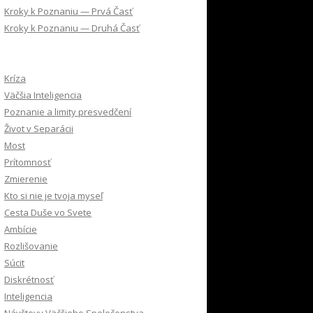
Kroky k Poznaniu — Prvá Časť
Kroky k Poznaniu — Druhá Časť
Kríza
Väčšia Inteligencia
Poznanie a limity presvedčení
Život v Separácii
Most
Prítomnosť
Zmierenie
Kto si nie je tvoja myseľ
Cesta Duše vo Svete
Ambície
Rozlišovanie
Súcit
Diskrétnosť
Inteligencia