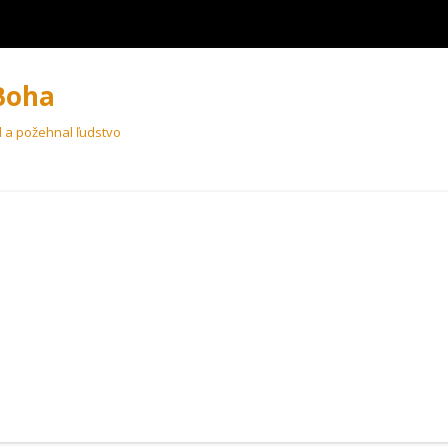
Boha
l a požehnal ľudstvo
Preskoči
na
vsebino