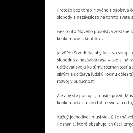
Pretože bez tohto Nového Posolstva če
slobody a nezávislosti na tomto svete s
Bez tohto Nového posolstva zostane ľud
konkurencie a konfliktov.
Je vôľou Stvoriteľa, aby ľudstvo vstúpi
slobodná a nezávislá rasa – ako silná r
udržiavať svoju kultúrnu rozmanitosť a zá
silným a udržiava ľudskú rodinu dôležitú
rozvoj v budúcnosti.
Ale aby ste postúpili, musíte prežiť. Mu
konkurenciu z mimo tohto sveta a o to,
Každý jednotlivec musí vidieť, že má veľ
Poznanie, ktoré obsahuje ich účel, zmys