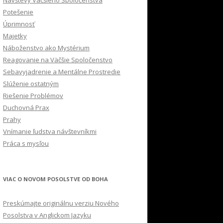
Návštevy Väčšieho Spoločenstva
Potešenie
Úprimnosť
Majetky
Náboženstvo ako Mystérium
Reagovanie na Väčšie Spoločenstvo
Sebavyjadrenie a Mentálne Prostredie
Slúženie ostatným
Riešenie Problémov
Duchovná Prax
Prahy
Vnímanie ľudstva návštevníkmi
Práca s mysľou
VIAC O NOVOM POSOLSTVE OD BOHA
Preskúmajte originálnu verziu Nového
Posolstva v Anglickom Jazyku