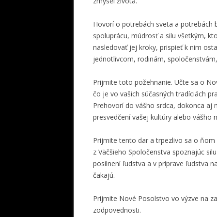
zmysel života.
Hovorí o potrebách sveta a potrebách b
spoluprácu, múdrosť a silu všetkým, kto
nasledovať jej kroky, prispieť k nim os
jednotlivcom, rodinám, spoločenstvám
Prijmite toto požehnanie. Učte sa o N
čo je vo vašich súčasných tradíciách pr
Prehovorí do vášho srdca, dokonca aj 
presvedčení vašej kultúry alebo vášho 
Prijmite tento dar a trpezlivo sa o ňom
z Väčšieho Spoločenstva spoznajúc silu J
posilnení ľudstva a v príprave ľudstva 
čakajú.
Prijmite Nové Posolstvo vo výzve na za
zodpovednosti.