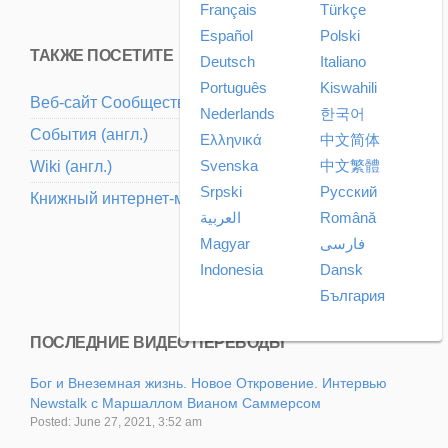
Français
Türkçe
Español
Polski
ТАКЖЕ ПОСЕТИТЕ
Deutsch
Italiano
Português
Kiswahili
Веб-сайт Cообщества (aнгл.)
Nederlands
한국어
События (aнгл.)
Ελληνικά
中文简体
Svenska
中文繁體
Wiki (aнгл.)
Srpski
Pусский
Книжный интернет-магазин (aнгл.)
العربية
Română
Magyar
فارسی
Indonesia
Dansk
България
ПОСЛЕДНИЕ ВИДЕО ПЕРЕВОДЫ
Бог и Внеземная жизнь. Новое Откровение. Интервью
Newstalk с Маршаллом Вианом Саммерсом
Posted: June 27, 2021, 3:52 am