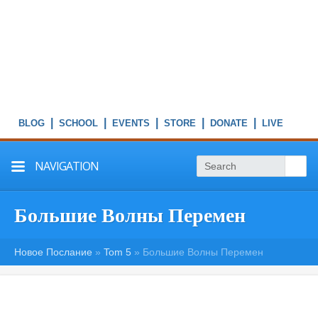
|
|
|
|
|
NAVIGATION
Большие Волны Перемен
Новое Послание
»
Tom 5
»
Большие Волны Перемен