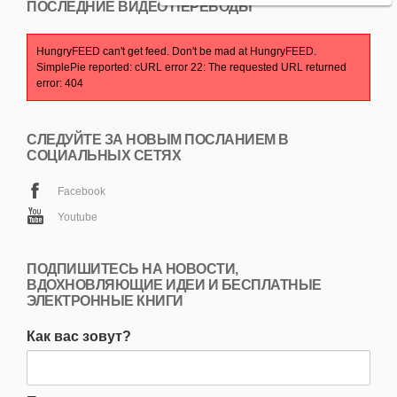
ПОСЛЕДНИЕ ВИДЕО ПЕРЕВОДЫ
HungryFEED can't get feed. Don't be mad at HungryFEED.
SimplePie reported: cURL error 22: The requested URL returned
error: 404
СЛЕДУЙТЕ ЗА НОВЫМ ПОСЛАНИЕМ В
СОЦИАЛЬНЫХ СЕТЯХ
Facebook
Youtube
ПОДПИШИТЕСЬ НА НОВОСТИ,
ВДОХНОВЛЯЮЩИЕ ИДЕИ И БЕСПЛАТНЫЕ
ЭЛЕКТРОННЫЕ КНИГИ
Как вас зовут?