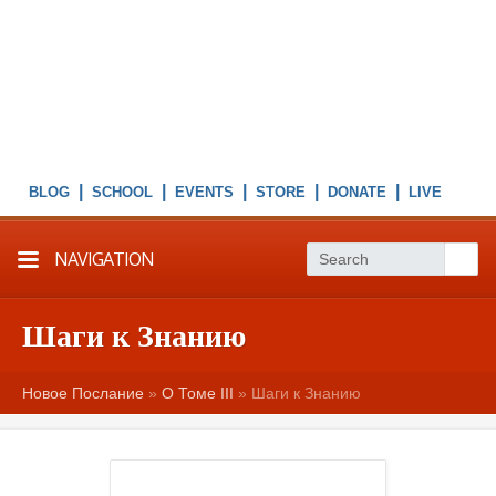
|
|
|
|
|
NAVIGATION
Шаги к Знанию
Новое Послание
»
О Томе III
»
Шаги к Знанию