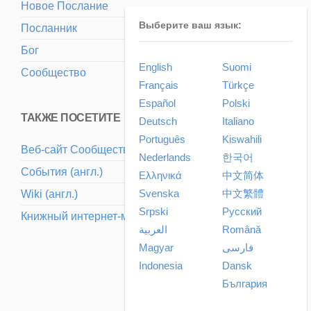
Новое Послание
Выберите ваш язык:
Посланник
Бог
English
Suomi
Сообщество
Français
Türkçe
Español
Polski
ТАКЖЕ ПОСЕТИТЕ
Deutsch
Italiano
Português
Kiswahili
Веб-сайт Cообщества (aнгл.)
Nederlands
한국어
События (aнгл.)
Ελληνικά
中文简体
Svenska
中文繁體
Wiki (aнгл.)
Srpski
Pусский
Книжный интернет-магазин (aнгл.)
العربية
Română
Magyar
فارسی
Indonesia
Dansk
България