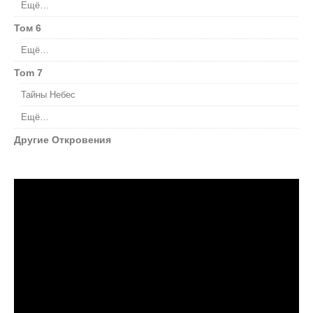
Ещё…
Том 6
Ещё…
Tom 7
Тайны Небес
Ещё…
Другие Откровения