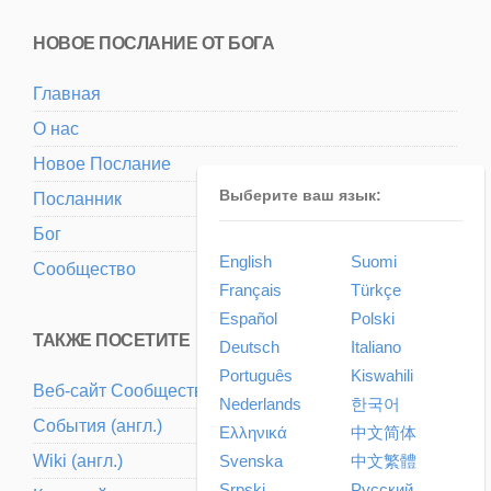
НОВОЕ ПОСЛАНИЕ ОТ БОГА
Главная
О нас
Новое Послание
Выберите ваш язык:
Посланник
Бог
English
Suomi
Сообщество
Français
Türkçe
Español
Polski
ТАКЖЕ ПОСЕТИТЕ
Deutsch
Italiano
Português
Kiswahili
Веб-сайт Cообщества (aнгл.)
Nederlands
한국어
События (aнгл.)
Ελληνικά
中文简体
Svenska
中文繁體
Wiki (aнгл.)
Srpski
Pусский