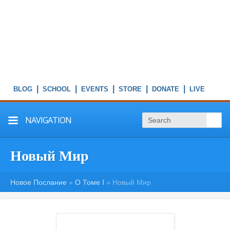
|
|
|
|
|
NAVIGATION
Новый Мир
Новое Послание
»
О Томе I
»
Новый Мир