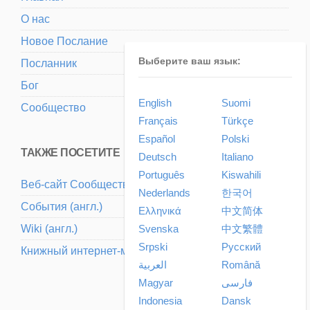
О нас
Новое Послание
Выберите ваш язык:
Посланник
Бог
English
Suomi
Сообщество
Français
Türkçe
Español
Polski
ТАКЖЕ ПОСЕТИТЕ
Deutsch
Italiano
Português
Kiswahili
Веб-сайт Cообщества (aнгл.)
Nederlands
한국어
События (aнгл.)
Ελληνικά
中文简体
Svenska
中文繁體
Wiki (aнгл.)
Srpski
Pусский
Книжный интернет-магазин (aнгл.)
العربية
Română
Magyar
فارسی
Indonesia
Dansk