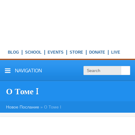
|
|
|
|
|
NAVIGATION
О Томе I
Новое Послание
»
О Томе I