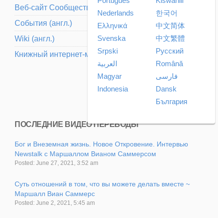
Português
Kiswahili
Веб-сайт Cообщества (aнгл.)
Nederlands
한국어
События (aнгл.)
Ελληνικά
中文简体
Svenska
中文繁體
Wiki (aнгл.)
Srpski
Pусский
Книжный интернет-магазин (aнгл.)
العربية
Română
Magyar
فارسی
Indonesia
Dansk
България
ПОСЛЕДНИЕ ВИДЕО ПЕРЕВОДЫ
Бог и Внеземная жизнь. Новое Откровение. Интервью
Newstalk с Маршаллом Вианом Саммерсом
Posted: June 27, 2021, 3:52 am
Суть отношений в том, что вы можете делать вместе ~
Маршалл Виан Саммерс
Posted: June 2, 2021, 5:45 am