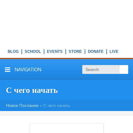
|
|
|
|
|
NAVIGATION
С чего начать
Новое Послание
»
С чего начать