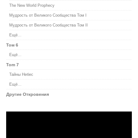
The New World Prophecy
Мудрость от Великого Сообщества Том I
Мудрость от Великого Сообщества Том II
Ещё…
Том 6
Ещё…
Tom 7
Тайны Небес
Ещё…
Другие Откровения