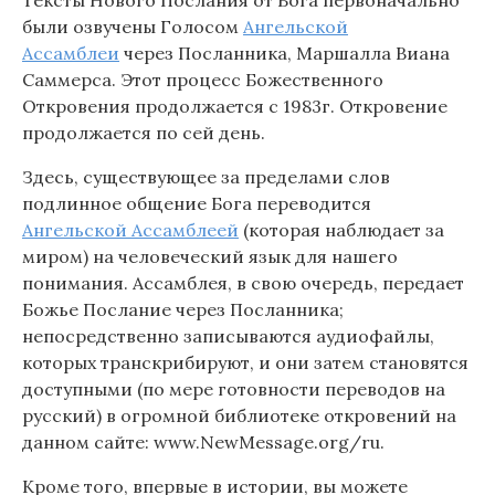
Тексты Нового Послания от Бога первоначально
были озвучены Голосом
Ангельской
Ассамблеи
через Посланника, Маршалла Виана
Саммерса. Этот процесс Божественного
Откровения продолжается с 1983г. Откровение
продолжается по сей день.
Здесь, существующее за пределами слов
подлинное общение Бога переводится
Ангельской Ассамблеей
(которая наблюдает за
миром) на человеческий язык для нашего
понимания. Ассамблея, в свою очередь, передает
Божье Послание через Посланника;
непосредственно записываются аудиофайлы,
которых транскрибируют, и они затем становятся
доступными (по мере готовности переводов на
русский) в огромной библиотеке откровений на
данном сайте: www.NewMessage.org/ru.
Кроме того, впервые в истории, вы можете