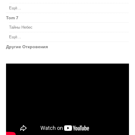
Ещё…
Tom 7
Тайны Небес
Ещё…
Другие Откровения