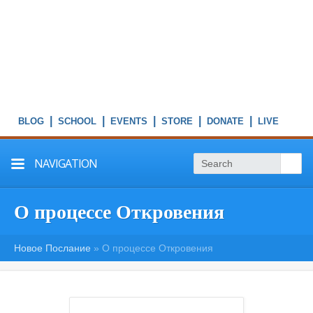
|
|
|
|
|
NAVIGATION
О процессе Откровения
Новое Послание
»
О процессе Откровения