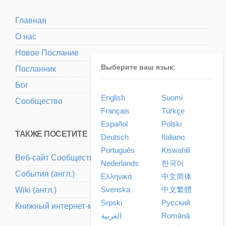
Главная
О нас
Новое Послание
Выберите ваш язык:
Посланник
Бог
English
Suomi
Сообщество
Français
Türkçe
Español
Polski
ТАКЖЕ ПОСЕТИТЕ
Deutsch
Italiano
Português
Kiswahili
Веб-сайт Cообщества (aнгл.)
Nederlands
한국어
События (aнгл.)
Ελληνικά
中文简体
Svenska
中文繁體
Wiki (aнгл.)
Srpski
Pусский
Книжный интернет-магазин (aнгл.)
العربية
Română