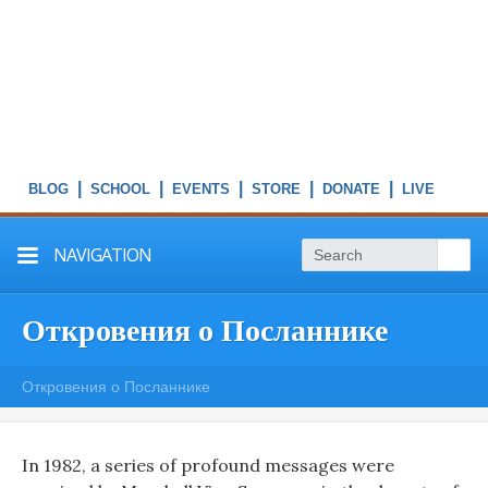
|
|
|
|
|
NAVIGATION
Откровения о Посланнике
Откровения о Посланнике
In 1982, a series of profound messages were