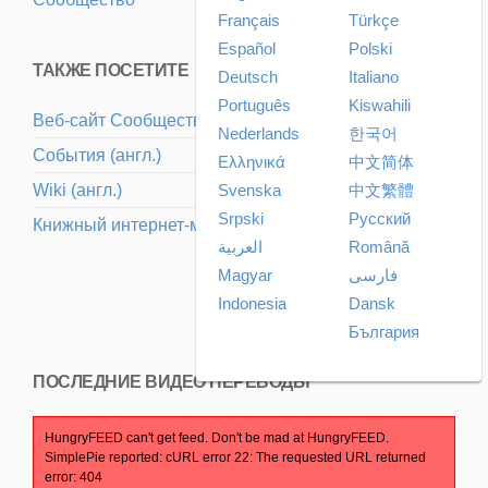
Français
Türkçe
Español
Polski
ТАКЖЕ ПОСЕТИТЕ
Deutsch
Italiano
Português
Kiswahili
Веб-сайт Cообщества (aнгл.)
Nederlands
한국어
События (aнгл.)
Ελληνικά
中文简体
Svenska
中文繁體
Wiki (aнгл.)
Srpski
Pусский
Книжный интернет-магазин (aнгл.)
العربية
Română
Magyar
فارسی
Indonesia
Dansk
България
ПОСЛЕДНИЕ ВИДЕО ПЕРЕВОДЫ
HungryFEED can't get feed. Don't be mad at HungryFEED.
SimplePie reported: cURL error 22: The requested URL returned
error: 404