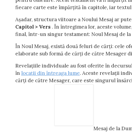
pentru omenire. Acest testament va fi împărțit în
fiecare carte este împărțită în capitole, iar textul
Așadar, structura viitoare a Noului Mesaj ar putea
Capitol > Vers
. În întregimea lor, aceste volume, 
final, într-un singur testament: Noul Mesaj de 
În Noul Mesaj, există două feluri de cărți: cele of
elaborate sub formă de cărți de către Mesager din
Revelațiile individuale au fost oferite în decursul
în
locații din întreaga lume
. Aceste revelații in
cărți de către Mesager, care este singurul însăr
Mesaj de la Dum