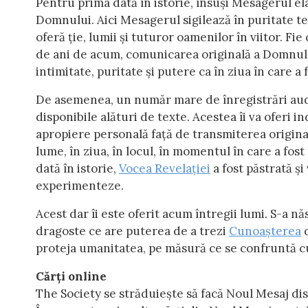
Pentru prima dată în istorie, însuși Mesagerul ela
Domnului. Aici Mesagerul sigilează în puritate t
oferă ție, lumii și tuturor oamenilor în viitor. Fie 
de ani de acum, comunicarea originală a Domnului
intimitate, puritate și putere ca în ziua în care a f
De asemenea, un număr mare de înregistrări audio
disponibile alături de texte. Acestea îi va oferi i
apropiere personală față de transmiterea origin
lume, în ziua, în locul, în momentul în care a fos
dată în istorie,
Vocea Revelației
a fost păstrată și 
experimenteze.
Acest dar îi este oferit acum întregii lumi. S-a 
dragoste ce are puterea de a trezi
Cunoașterea
d
proteja umanitatea, pe măsură ce se confruntă cu c
Cărți online
The Society se străduiește să facă Noul Mesaj dis