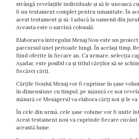
strângă revelațiile individuale și să le unească c
fi un testament complet pentru umanitate. În acel
acest testament și să-l aducă la oamenii din jurul
Aceasta este o sarcină colosală.
Elaborarea întregului Mesaj Nou este un proiect î
parcursul unei perioade lungi. În același timp, Re
fiind oferite în fiecare an. Ca urmare, selecția c
Așadar, este posibil ca și titlul cărților să se s
fiecărei cărți.
Cărțile Noului Mesaj vor fi cuprinse în șase volu
în dimensiune cu timpul, pe măsură ce noi revelați
măsură ce Mesagerul va elabora cărți noi și le va
În cele din urmă, cele șase volume vor fi unite 
Acest testament nou va cuprinde fiecare cuvân
această lume.