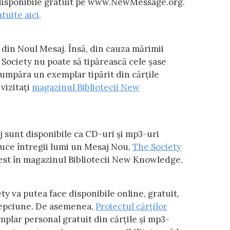
 disponibile gratuit pe www.NewMessage.org.
tuite aici
.
e din Noul Mesaj. Însă, din cauza mărimii
ociety nu poate să tipărească cele șase
umpăra un exemplar tipărit din cărțile
vizitați
magazinul Bibliotecii New
 sunt disponibile ca CD-uri și mp3-uri
aduce întregii lumi un Mesaj Nou,
The Society
dest în magazinul Bibliotecii New Knowledge.
ty va putea face disponibile online, gratuit,
elepciune. De asemenea,
Proiectul cărților
mplar personal gratuit din cărțile și mp3-