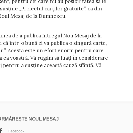
sent, pentru cei care nu au posibilitatea să le
susține „Proiectul cărților gratuite”, ca din
a Noul Mesaj de la Dumnezeu.
unea de a publica întregul Nou Mesaj de la
e că într-o bună zi va publica o singură carte,
u”. Acesta este un efort enorm pentru care
area voastră. Vă rugăm să luați în considerare
j pentru a susține această cauză sfântă. Vă
URMĂREȘTE NOUL MESAJ
Facebook