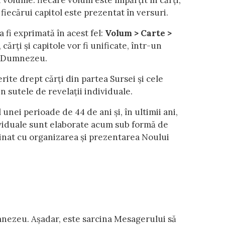
 volume: fiecare volum este împărțit în cărți;
 fiecărui capitol este prezentat în versuri.
 fi exprimată în acest fel:
Volum > Carte >
cărți și capitole vor fi unificate, într-un
la Dumnezeu.
erite drept cărți din partea Sursei și cele
 sutele de revelații individuale.
 unei perioade de 44 de ani și, în ultimii ani,
dividuale sunt elaborate acum sub formă de
cinat cu organizarea și prezentarea Noului
nezeu. Așadar, este sarcina Mesagerului să