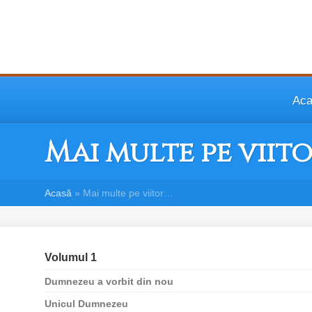
Ac
Mai multe pe viit
Acasă
»
Mai multe pe viitor…
Volumul 1
Dumnezeu a vorbit din nou
Unicul Dumnezeu