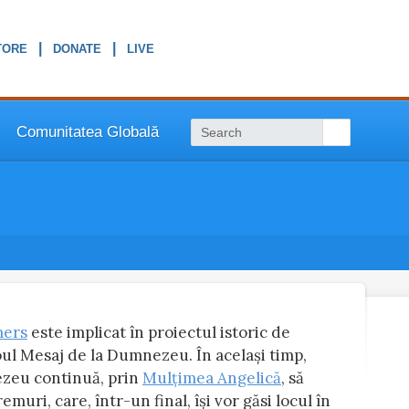
|
|
Comunitatea Globală
mers
este implicat în proiectul istoric de
oul Mesaj de la Dumnezeu. În același timp,
ezeu continuă, prin
Mulțimea Angelică
, să
uri, care, într-un final, își vor găsi locul în