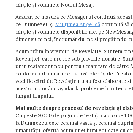
cărțile și volumele Noului Mesaj.
Așadar, pe măsură ce Mesagerul continuă această 
ce Dumnezeu și
Mulțimea Angelică
continuă să d
cărțile și volumele disponibile aici pe NewMessa
dimensiuni noi, îndrumându-ne și pregătindu-ne
Acum trăim în vremuri de Revelație. Suntem bine
Revelației, care are loc sub privirile noastre. Sun
unui testament nou pentru umanitate de către Me
conform îndrumării ce i-a fost oferită de Creator
vechile cărți de Revelație nu au fost elaborate și
acestora, ducând așadar la probleme în interpret
lungul timpului.
Mai multe despre procesul de revelație și ela
Cu peste 9,000 de pagini de text (cu aproape 1,00
la Dumnezeu este cea mai vastă și cea mai cuprin
umanității, oferită acum unei lumi educate cu com