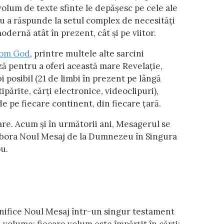
olum de texte sfinte le depășesc pe cele ale
tru a răspunde la setul complex de necesități
dernă atât în prezent, cât și pe viitor.
rom God
, printre multele alte sarcini
ază pentru a oferi această mare Revelație,
i posibil (21 de limbi în prezent pe lângă
ipărite, cărți electronice, videoclipuri),
e pe fiecare continent, din fiecare țară.
mare. Acum și în următorii ani, Mesagerul se
labora Noul Mesaj de la Dumnezeu în Singura
u.
nifice Noul Mesaj într-un singur testament