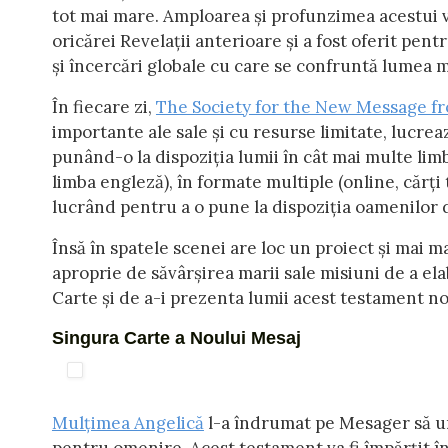
tot mai mare. Amploarea și profunzimea acestui v
oricărei Revelații anterioare și a fost oferit pen
și încercări globale cu care se confruntă lumea mo
În fiecare zi,
The Society for the New Message f
importante ale sale și cu resurse limitate, lucre
punând-o la dispoziția lumii în cât mai multe limb
limba engleză), în formate multiple (online, cărți t
lucrând pentru a o pune la dispoziția oamenilor d
Însă în spatele scenei are loc un proiect și mai 
aproprie de săvârșirea marii sale misiuni de a e
Carte și de a-i prezenta lumii acest testament no
Singura Carte a Noului Mesaj
Mulțimea Angelică
l-a îndrumat pe Mesager să u