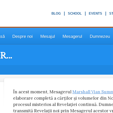
|
|
|
asă
Despre noi
Mesajul
Mesagerul
Dumnezeu
or…
În acest moment, Mesagerul
Marshall Vian Sum
elaborare completă a cărților și volumelor din N
procesul misterios al Revelației continuă. Dumn
transmită Revelații noi prin Mesagerul acestor vrem