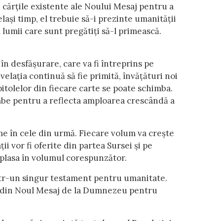
u cărțile existente ale Noului Mesaj pentru a
ași timp, el trebuie să-i prezinte umanității
 lumii care sunt pregătiți să-l primească.
n desfășurare, care va fi întreprins pe
velația continuă să fie primită, învățături noi
apitolelor din fiecare carte se poate schimba.
chimbe pentru a reflecta amploarea crescândă a
me în cele din urmă. Fiecare volum va crește
i vor fi oferite din partea Sursei și pe
 plasa în volumul corespunzător.
într-un singur testament pentru umanitate.
t din Noul Mesaj de la Dumnezeu pentru