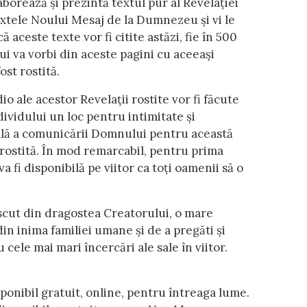
borează și prezintă textul pur al Revelației
extele Noului Mesaj de la Dumnezeu și vi le
că aceste texte vor fi citite astăzi, fie în 500
 va vorbi din aceste pagini cu aceeași
ost rostită.
 ale acestor Revelații rostite vor fi făcute
ndividului un loc pentru intimitate și
ală a comunicării Domnului pentru această
t rostită. În mod remarcabil, pentru prima
va fi disponibilă pe viitor ca toți oamenii să o
născut din dragostea Creatorului, o mare
in inima familiei umane și de a pregăti și
ele mai mari încercări ale sale în viitor.
ponibil gratuit, online, pentru întreaga lume.