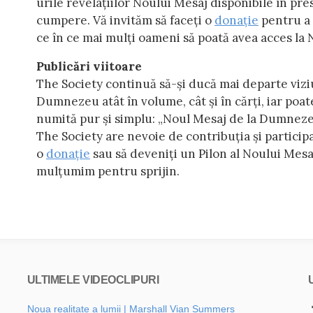
urile revelațiilor Noului Mesaj disponibile în pre
cumpere. Vă invităm să faceți o
donație
pentru a 
ce în ce mai mulți oameni să poată avea acces l
Publicări viitoare
The Society continuă să-și ducă mai departe vizi
Dumnezeu atât în volume, cât și în cărți, iar poat
numită pur și simplu: „Noul Mesaj de la Dumneze
The Society are nevoie de contribuția și particip
o
donație
sau să deveniți un Pilon al Noului Mesa
mulțumim pentru sprijin.
ULTIMELE VIDEOCLIPURI
Noua realitate a lumii | Marshall Vian Summers