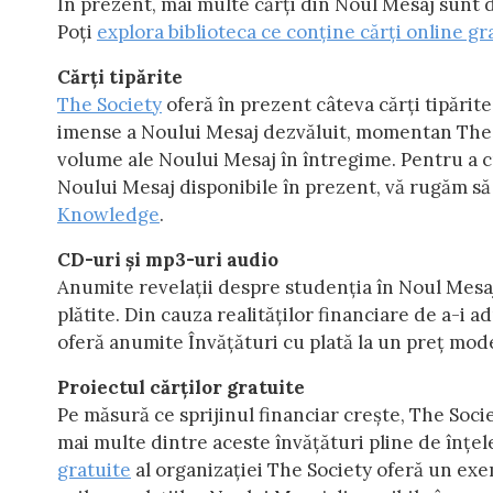
În prezent, mai multe cărți din Noul Mesaj sunt
Poți
explora biblioteca ce conține cărți online gra
Cărți tipărite
The Society
oferă în prezent câteva cărți tipărit
imense a Noului Mesaj dezvăluit, momentan The S
volume ale Noului Mesaj în întregime. Pentru a c
Noului Mesaj disponibile în prezent, vă rugăm să 
Knowledge
.
CD-uri și mp3-uri audio
Anumite revelații despre studenția în Noul Mesaj
plătite. Din cauza realităților financiare de a-i 
oferă anumite Învățături cu plată la un preț mo
Proiectul cărților gratuite
Pe măsură ce sprijinul financiar crește, The Socie
mai multe dintre aceste învățături pline de înț
gratuite
al organizației The Society oferă un exe