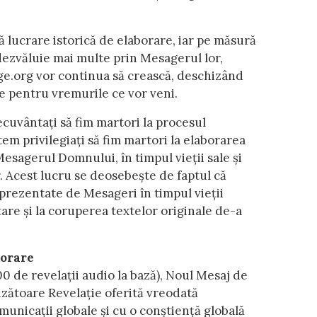
lucrare istorică de elaborare, iar pe măsură
ezvăluie mai multe prin Mesagerul lor,
ge.org vor continua să crească, deschizând
 pentru vremurile ce vor veni.
cuvântați să fim martori la procesul
tem privilegiați să fim martori la elaborarea
sagerul Domnului, în timpul vieții sale și
. Acest lucru se deosebește de faptul că
 prezentate de Mesageri în timpul vieții
are și la coruperea textelor originale de-a
borare
0 de revelații audio la bază), Noul Mesaj de
zătoare Revelație oferită vreodată
unicații globale și cu o conștiență globală