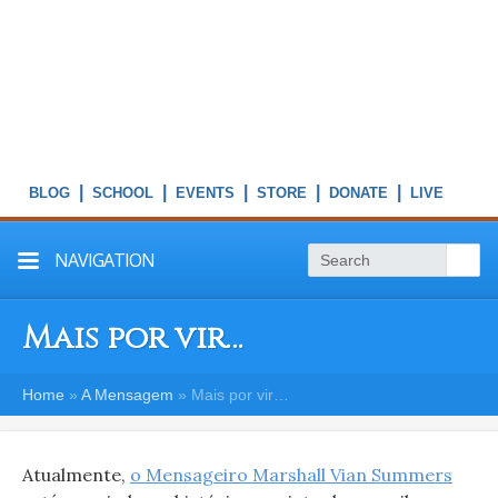
|
|
|
|
|
NAVIGATION
Mais por vir…
Home
»
A Mensagem
»
Mais por vir…
Atualmente,
o Mensageiro Marshall Vian Summers