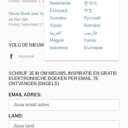
Posted: December 3, 2019, 5:30 am
Nederlands
한국어
Ελληνικά
中文
Nieuw Boek over buitenaardse wezens & contact en waarom
Svenska
Pусский
ze hier zijn.
Posted: September 17, 2019, 11:06 pm
Srpski
Română
فارسی
العربية
Magyar
Dansk
VOLG DE NIEUWE BOODSCHAP
Indonesia
България
Facebook
SCHRIJF JE IN OM NIEUWS, INSPIRATIE EN GRATIS
ELEKTRONISCHE BOEKEN PER EMAIL TE
ONTVANGEN (ENGELS)
EMAIL ADRES:
LAND: