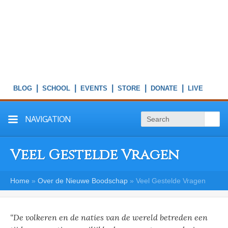
|
|
|
|
|
NAVIGATION
Veel Gestelde Vragen
Home
»
Over de Nieuwe Boodschap
»
Veel Gestelde Vragen
“De volkeren en de naties van de wereld
betreden een