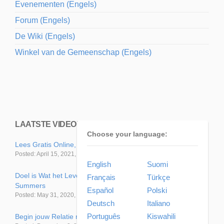
Evenementen (Engels)
Forum (Engels)
De Wiki (Engels)
Winkel van de Gemeenschap (Engels)
LAATSTE VIDEO’S
Choose your language:
Lees Gratis Online, Nieuw Boek! Ontdek je Ware Zelf
Posted: April 15, 2021, 3:10 pm
English
Suomi
Doel is Wat het Leven uit je naar Voren Roept | Marshall Vian
Français
Türkçe
Summers
Español
Polski
Posted: May 31, 2020, 6:44 pm
Deutsch
Italiano
Português
Kiswahili
Begin jouw Relatie met Eerlijkheid | Marshall Vian Summers