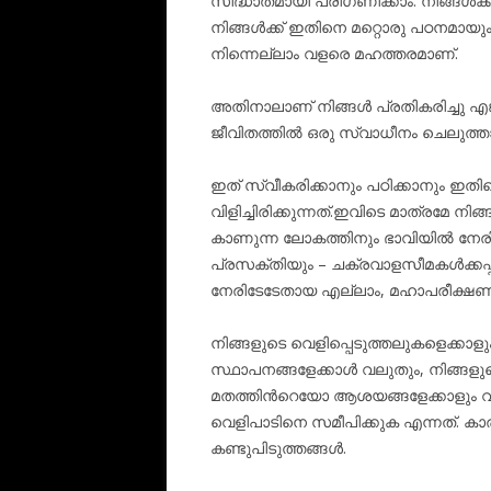
സിദ്ധാതമായി പരിഗണിക്കാം. നിങ്ങൾക്
നിങ്ങൾക്ക് ഇതിനെ മറ്റൊരു പഠനമായ
നിന്നെല്ലാം വളരെ മഹത്തരമാണ്.
അതിനാലാണ് നിങ്ങൾ പ്രതികരിച്ചു എങ്
ജീവിതത്തിൽ ഒരു സ്വാധീനം ചെലുത്താൻ
ഇത് സ്വീകരിക്കാനും പഠിക്കാനും ഇതി
വിളിച്ചിരിക്കുന്നത്.ഇവിടെ മാത്രമേ ന
കാണുന്ന ലോകത്തിനും ഭാവിയിൽ നേരി
പ്രസക്തിയും – ചക്രവാളസീമകൾക്കപ്പു
നേരിടേടേതായ എല്ലാം, മഹാപരീക്ഷണ
നിങ്ങളുടെ വെളിപ്പെടുത്തലുകളെക്കാള
സ്ഥാപനങ്ങളേക്കാൾ വലുതും, നിങ്ങള
മതത്തിൻറെയോ ആശയങ്ങളേക്കാളും വി
വെളിപാടിനെ സമീപിക്കുക എന്നത്. 
കണ്ടുപിടുത്തങ്ങൾ.