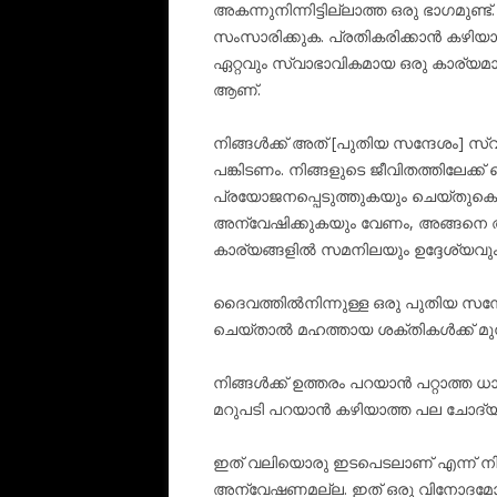
അകന്നുനിന്നിട്ടില്ലാത്ത ഒരു ഭാഗമുണ
സംസാരിക്കുക. പ്രതികരിക്കാൻ കഴിയാ
ഏറ്റവും സ്വാഭാവികമായ ഒരു കാര്യമാണ
ആണ്.
നിങ്ങൾക്ക് അത് [പുതിയ സന്ദേശം] സ്വ
പങ്കിടണം. നിങ്ങളുടെ ജീവിതത്തിലേക്
പ്രയോജനപ്പെടുത്തുകയും ചെയ്തുകൊണ
അന്വേഷിക്കുകയും വേണം, അങ്ങനെ അ
കാര്യങ്ങളിൽ സമനിലയും ഉദ്ദേശ്യവും
ദൈവത്തിൽനിന്നുള്ള ഒരു പുതിയ സന്ദേ
ചെയ്താൽ മഹത്തായ ശക്തികൾക്ക് മുന്
നിങ്ങൾക്ക് ഉത്തരം പറയാൻ പറ്റാത്ത ധ
മറുപടി പറയാൻ കഴിയാത്ത പല ചോദ്യങ്ങള
ഇത് വലിയൊരു ഇടപെടലാണ് എന്ന് നിങ
അന്വേഷണമല്ല. ഇത് ഒരു വിനോദമോ 