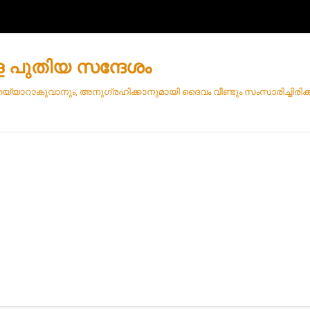
ള പുതിയ സന്ദേശം
 തയ്യാറാകുവാനും, അനുഗ്രഹിക്കാനുമായി ദൈവം വീണ്ടും സംസാരിച്ചിരിക്കു
Skip
to
content