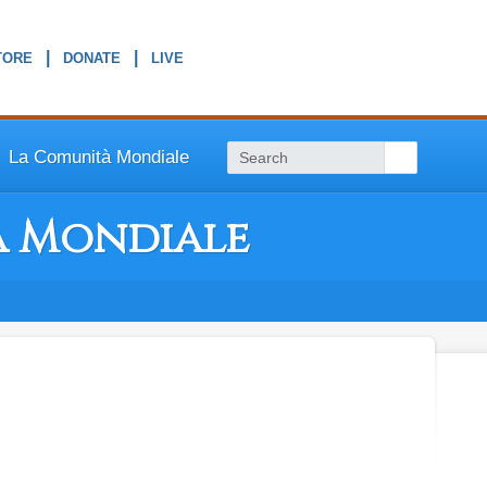
|
|
La Comunità Mondiale
à Mondiale