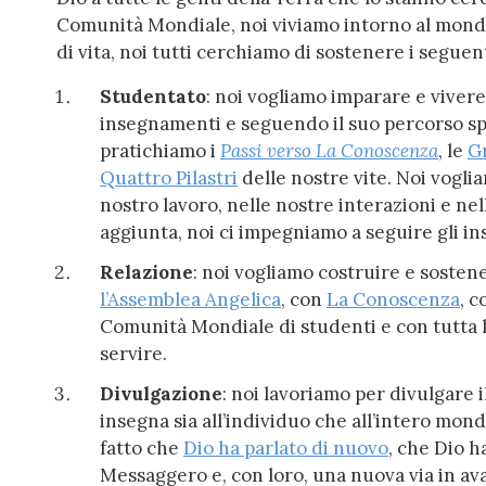
Comunità Mondiale, noi viviamo intorno al mondo 
di vita, noi tutti cerchiamo di sostenere i seguent
Studentato
:
noi vogliamo imparare e vivere
insegnamenti e seguendo il suo percorso spir
pratichiamo i
Passi verso La Conoscenza
, le
G
Quattro Pilastri
delle nostre vite. Noi vogli
nostro lavoro, nelle nostre interazioni e nel
aggiunta, noi ci impegniamo a seguire gli i
Relazione
:
noi vogliamo costruire e sostene
l’Assemblea Angelica
, con
La Conoscenza
, c
Comunità Mondiale di studenti e con tutta l
servire.
Divulgazione
: noi lavoriamo per divulgare
insegna sia all’individuo che all’intero mon
fatto che
Dio ha parlato di nuovo
, che Dio 
Messaggero e, con loro, una nuova via in ava