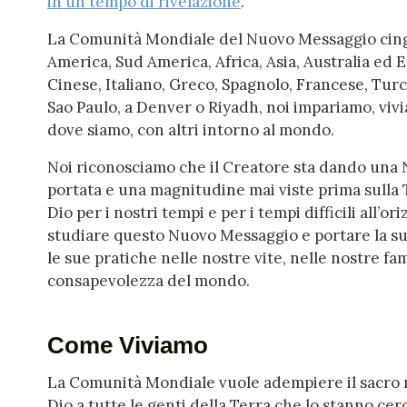
in un tempo di rivelazione
.
La Comunità Mondiale del Nuovo Messaggio cinge
America, Sud America, Africa, Asia, Australia ed 
Cinese, Italiano, Greco, Spagnolo, Francese, Turc
Sao Paulo, a Denver o Riyadh, noi impariamo, vi
dove siamo, con altri intorno al mondo.
Noi riconosciamo che il Creatore sta dando una
portata e una magnitudine mai viste prima sulla
Dio per i nostri tempi e per i tempi difficili all’
studiare questo Nuovo Messaggio e portare la sua
le sue pratiche nelle nostre vite, nelle nostre fam
consapevolezza del mondo.
Come Viviamo
La Comunità Mondiale vuole adempiere il sacro 
Dio a tutte le genti della Terra che lo stanno c