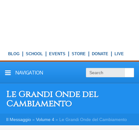
|
|
|
|
|
NAVIGATION
Le Grandi Onde del
Cambiamento
Il Messaggio
»
Volume 4
»
Le Grandi Onde del Cambiamento