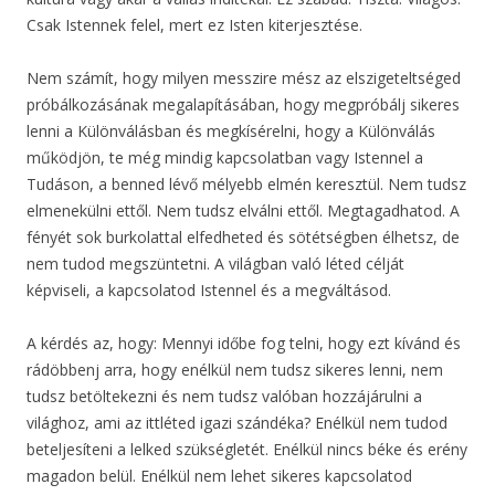
Csak Istennek felel, mert ez Isten kiterjesztése.
Nem számít, hogy milyen messzire mész az elszigeteltséged
próbálkozásának megalapításában, hogy megpróbálj sikeres
lenni a Különválásban és megkísérelni, hogy a Különválás
működjön, te még mindig kapcsolatban vagy Istennel a
Tudáson, a benned lévő mélyebb elmén keresztül. Nem tudsz
elmenekülni ettől. Nem tudsz elválni ettől. Megtagadhatod. A
fényét sok burkolattal elfedheted és sötétségben élhetsz, de
nem tudod megszüntetni. A világban való léted célját
képviseli, a kapcsolatod Istennel és a megváltásod.
A kérdés az, hogy: Mennyi időbe fog telni, hogy ezt kívánd és
rádöbbenj arra, hogy enélkül nem tudsz sikeres lenni, nem
tudsz betöltekezni és nem tudsz valóban hozzájárulni a
világhoz, ami az ittléted igazi szándéka? Enélkül nem tudod
beteljesíteni a lelked szükségletét. Enélkül nincs béke és erény
magadon belül. Enélkül nem lehet sikeres kapcsolatod