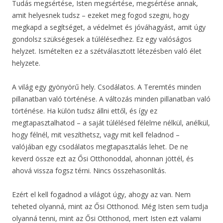
Tudás megsértése, Isten megsértése, megsértése annak,
amit helyesnek tudsz – ezeket meg fogod szegni, hogy
megkapd a segítséget, a védelmet és jóváhagyást, amit úgy
gondolsz szükségesek a túlélésedhez. Ez egy valóságos
helyzet. Ismételten ez a szétválasztott létezésben való élet
helyzete.
A világ egy gyönyörű hely. Csodálatos. A Teremtés minden
pillanatban való történése. A változás minden pillanatban való
történése. Ha külön tudsz állni ettől, és így ez
megtapasztalhatod – a saját túlélésed félelme nélkül, anélkül,
hogy félnél, mit veszíthetsz, vagy mit kell feladnod –
valójában egy csodálatos megtapasztalás lehet. De ne
keverd össze ezt az Ősi Otthonoddal, ahonnan jöttél, és
ahová vissza fogsz térni. Nincs összehasonlítás.
Ezért el kell fogadnod a világot úgy, ahogy az van. Nem
teheted olyanná, mint az Ősi Otthonod. Még Isten sem tudja
olyanná tenni, mint az Ősi Otthonod, mert Isten ezt valami