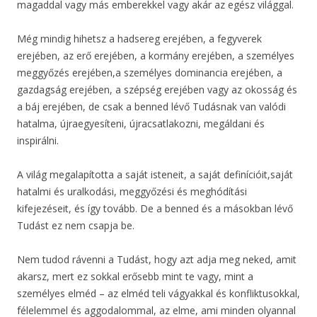
magaddal vagy más emberekkel vagy akár az egész világgal.
Még mindig hihetsz a hadsereg erejében, a fegyverek
erejében, az erő erejében, a kormány erejében, a személyes
meggyőzés erejében,a személyes dominancia erejében, a
gazdagság erejében, a szépség erejében vagy az okosság és
a báj erejében, de csak a benned lévő Tudásnak van valódi
hatalma, újraegyesíteni, újracsatlakozni, megáldani és
inspirálni.
A világ megalapította a saját isteneit, a saját definícióit,saját
hatalmi és uralkodási, meggyőzési és meghódítási
kifejezéseit, és így tovább. De a benned és a másokban lévő
Tudást ez nem csapja be.
Nem tudod rávenni a Tudást, hogy azt adja meg neked, amit
akarsz, mert ez sokkal erősebb mint te vagy, mint a
személyes elméd – az elméd teli vágyakkal és konfliktusokkal,
félelemmel és aggodalommal, az elme, ami minden olyannal