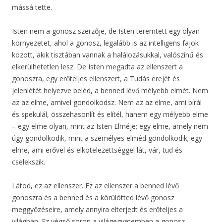
mássá tette.
Isten nem a gonosz szerzője, de Isten teremtett egy olyan
környezetet, ahol a gonosz, legalább is az intelligens fajok
között, akik tisztában vannak a halálozásukkal, valószínű és
elkerülhetetlen lesz. De Isten megadta az ellenszert a
gonoszra, egy erőteljes ellenszert, a Tudás erejét és
jelenlétét helyezve beléd, a benned lévő mélyebb elmét. Nem
az az elme, amivel gondolkodsz. Nem az az elme, ami bírál
és spekulál, összehasonlít és elítél, hanem egy mélyebb elme
– egy elme olyan, mint az Isten Elméje; egy elme, amely nem
úgy gondolkodik, mint a személyes elméd gondolkodik; egy
elme, ami erővel és elkötelezettséggel lát, vár, tud és
cselekszik.
Látod, ez az ellenszer. Ez az ellenszer a benned lévő
gonoszra és a benned és a körülötted lévő gonosz
meggyőzéseire, amely annyira elterjedt és erőteljes a
világban. Ez végső soron a világegyetemben a gonosz