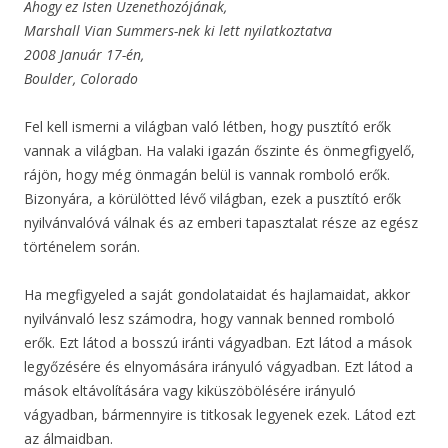
Ahogy ez Isten Üzenethozójának,
Marshall Vian Summers-nek ki lett nyilatkoztatva
2008 Január 17-én,
Boulder, Colorado
Fel kell ismerni a világban való létben, hogy pusztító erők
vannak a világban. Ha valaki igazán őszinte és önmegfigyelő,
rájön, hogy még önmagán belül is vannak romboló erők.
Bizonyára, a körülötted lévő világban, ezek a pusztító erők
nyilvánvalóvá válnak és az emberi tapasztalat része az egész
történelem során.
Ha megfigyeled a saját gondolataidat és hajlamaidat, akkor
nyilvánvaló lesz számodra, hogy vannak benned romboló
erők. Ezt látod a bosszú iránti vágyadban. Ezt látod a mások
legyőzésére és elnyomására irányuló vágyadban. Ezt látod a
mások eltávolítására vagy kiküszöbölésére irányuló
vágyadban, bármennyire is titkosak legyenek ezek. Látod ezt
az álmaidban.