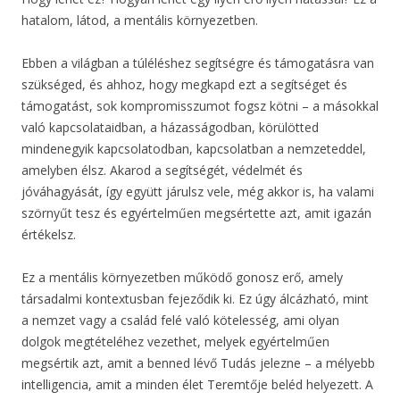
hatalom, látod, a mentális környezetben.
Ebben a világban a túléléshez segítségre és támogatásra van
szükséged, és ahhoz, hogy megkapd ezt a segítséget és
támogatást, sok kompromisszumot fogsz kötni – a másokkal
való kapcsolataidban, a házasságodban, körülötted
mindenegyik kapcsolatodban, kapcsolatban a nemzeteddel,
amelyben élsz. Akarod a segítségét, védelmét és
jóváhagyását, így együtt járulsz vele, még akkor is, ha valami
szörnyűt tesz és egyértelműen megsértette azt, amit igazán
értékelsz.
Ez a mentális környezetben működő gonosz erő, amely
társadalmi kontextusban fejeződik ki. Ez úgy álcázható, mint
a nemzet vagy a család felé való kötelesség, ami olyan
dolgok megtételéhez vezethet, melyek egyértelműen
megsértik azt, amit a benned lévő Tudás jelezne – a mélyebb
intelligencia, amit a minden élet Teremtője beléd helyezett. A