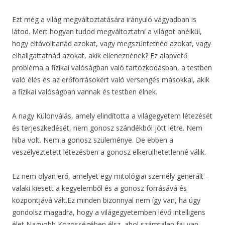
Ezt még a világ megváltoztatására irányuló vágyadban is
látod. Mert hogyan tudod megváltoztatni a világot anélkül,
hogy eltávolítanád azokat, vagy megszüntetnéd azokat, vagy
elhallgattatnád azokat, akik elleneznének? Ez alapvető
probléma a fizikai valóságban való tartózkodásban, a testben
való élés és az erőforrásokért való versengés másokkal, akik
a fizikai valóságban vannak és testben élnek.
A nagy Különválás, amely elindította a világegyetem létezését
és terjeszkedését, nem gonosz szándékból jött létre. Nem
hiba volt. Nem a gonosz szüleménye. De ebben a
veszélyeztetett létezésben a gonosz elkerülhetetlenné válik.
Ez nem olyan erő, amelyet egy mitológiai személy generált –
valaki kiesett a kegyelemből és a gonosz forrásává és
központjává vált.Ez minden bizonnyal nem így van, ha úgy
gondolsz magadra, hogy a világegyetemben lévő intelligens
élet Nagyobb Közösségében élsz, ahol számtalan faj van,