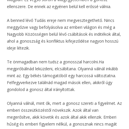
ellenszere. De ennek az egyénen belül kell erőssé válnia.
A benned lévő Tudás ereje nem megvesztegethető. Nincs
meggyőzve vagy befolyásolva az emberi világon és még a
Nagyobb Közösségen belül lévő csábítások és inditékok által,
ahol a gonoszság és konfliktus kifejeződése nagyon hosszú
ideje létezik.
Te önmagadban nem tudsz a gonosszal harcolni.Ha
megpróbálnád leküzdeni, elcsábítana. Olyanná válnál inkább
mint az. Egy békés támogatóból egy harcossá változtatna.
Felfegyverkezve találnád magad mások ellen, akikről úgy
gondolod a gonosz által irányítottak.
Olyanná válnál, mint ők, mert a gonosz szereti a figyelmet. Az
emberi összeütközéstől növekszik. Azok által van
megerősítve, akik követik és azok által akik ellenzik. Emberi
hűség és emberi figyelem nélkül, a gonosznak nincs magát