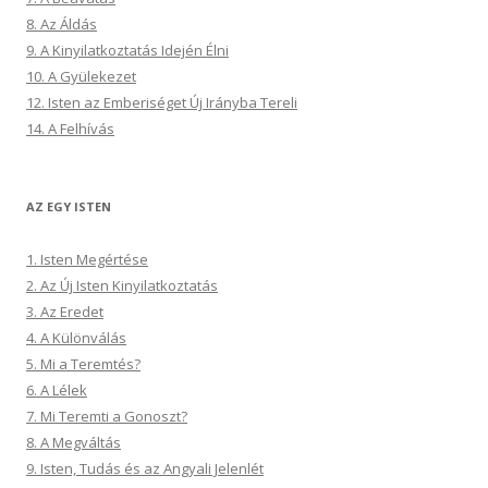
8. Az Áldás
9. A Kinyilatkoztatás Idején Élni
10. A Gyülekezet
12. Isten az Emberiséget Új Irányba Tereli
14. A Felhívás
AZ EGY ISTEN
1. Isten Megértése
2. Az Új Isten Kinyilatkoztatás
3. Az Eredet
4. A Különválás
5. Mi a Teremtés?
6. A Lélek
7. Mi Teremti a Gonoszt?
8. A Megváltás
9. Isten, Tudás és az Angyali Jelenlét