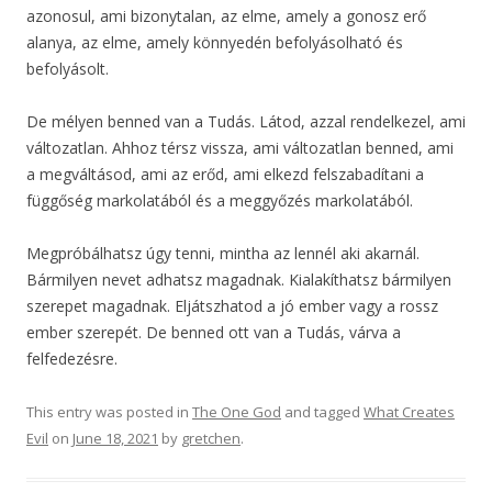
azonosul, ami bizonytalan, az elme, amely a gonosz erő
alanya, az elme, amely könnyedén befolyásolható és
befolyásolt.
De mélyen benned van a Tudás. Látod, azzal rendelkezel, ami
változatlan. Ahhoz térsz vissza, ami változatlan benned, ami
a megváltásod, ami az erőd, ami elkezd felszabadítani a
függőség markolatából és a meggyőzés markolatából.
Megpróbálhatsz úgy tenni, mintha az lennél aki akarnál.
Bármilyen nevet adhatsz magadnak. Kialakíthatsz bármilyen
szerepet magadnak. Eljátszhatod a jó ember vagy a rossz
ember szerepét. De benned ott van a Tudás, várva a
felfedezésre.
This entry was posted in
The One God
and tagged
What Creates
Evil
on
June 18, 2021
by
gretchen
.