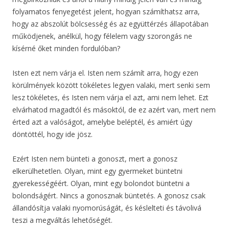
folyamatos fenyegetést jelent, hogyan számíthatsz arra,
hogy az abszolút bölcsesség és az együttérzés állapotában
működjenek, anélkül, hogy félelem vagy szorongás ne
kísérné őket minden fordulóban?
Isten ezt nem várja el. Isten nem számít arra, hogy ezen
körülmények között tökéletes legyen valaki, mert senki sem
lesz tökéletes, és Isten nem várja el azt, ami nem lehet. Ezt
elvárhatod magadtól és másoktól, de ez azért van, mert nem
érted azt a valóságot, amelybe beléptél, és amiért úgy
döntöttél, hogy ide jösz.
Ezért Isten nem bünteti a gonoszt, mert a gonosz
elkerülhetetlen. Olyan, mint egy gyermeket büntetni
gyerekességéért. Olyan, mint egy bolondot büntetni a
bolondságért. Nincs a gonosznak büntetés. A gonosz csak
állandósítja valaki nyomorúságát, és késlelteti és távolivá
teszi a megváltás lehetőségét.