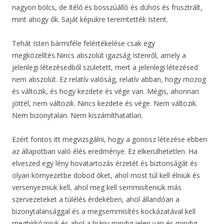
nagyon bölcs, de ítélő és bosszúálló és dühös és frusztrált,
mint ahogy ők. Saját képükre teremtették Istent.
Tehát Isten bármiféle felértékelése csak egy
megközelítés.Nincs abszolút igazság Istenről, amely a
jelenlegi létezésedből született, mert a jelenlegi létezésed
nem abszolút. Ez relatív valóság, relatív abban, hogy mozog
és változik, és hogy kezdete és vége van. Mégis, ahonnan
jöttél, nem változik. Nincs kezdete és vége. Nem változik.
Nem bizonytalan. Nem kiszámíthatatlan.
Ezért fontos itt megvizsgálni, hogy a gonosz létezése ebben
az állapotban való élés eredménye. Ez elkerülhetetlen. Ha
elveszed egy lény hovatartozás érzetét és biztonságát és
olyan környezetbe dobod őket, ahol most túl kell élniük és
versenyezniük kell, ahol meg kell semmisíteniük más
szervezeteket a túlélés érdekében, ahol állandóan a
bizonytalansággal és a megsemmisítés kockázatával kell
megbírkózniuk és ahol a hiány mindig jelen van és mindig