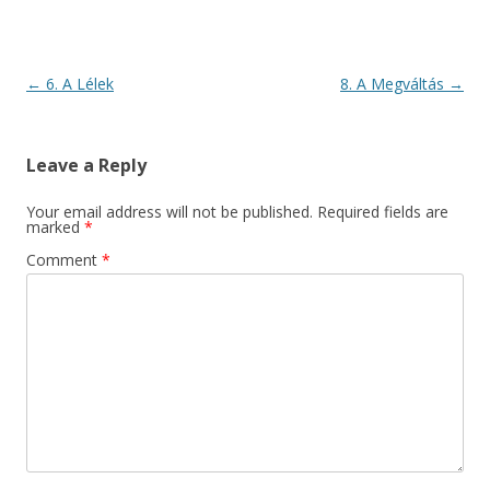
Post
←
6. A Lélek
8. A Megváltás
→
navigation
Leave a Reply
Your email address will not be published.
Required fields are
marked
*
Comment
*