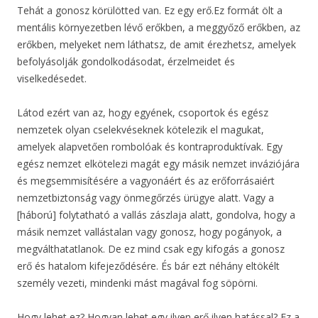
Tehát a gonosz körülötted van. Ez egy erő.Ez formát ölt a
mentális környezetben lévő erőkben, a meggyőző erőkben, az
erőkben, melyeket nem láthatsz, de amit érezhetsz, amelyek
befolyásolják gondolkodásodat, érzelmeidet és
viselkedésedet.
Látod ezért van az, hogy egyének, csoportok és egész
nemzetek olyan cselekvéseknek kötelezik el magukat,
amelyek alapvetően rombolóak és kontraproduktívak. Egy
egész nemzet elkötelezi magát egy másik nemzet inváziójára
és megsemmisítésére a vagyonáért és az erőforrásaiért
nemzetbiztonság vagy önmegőrzés ürügye alatt. Vagy a
[háború] folytatható a vallás zászlaja alatt, gondolva, hogy a
másik nemzet vallástalan vagy gonosz, hogy pogányok, a
megválthatatlanok. De ez mind csak egy kifogás a gonosz
erő és hatalom kifejeződésére. És bár ezt néhány eltökélt
személy vezeti, mindenki mást magával fog söpörni.
Hogy lehet ez? Hogyan lehet egy ilyen erő ilyen hatással? Ez a