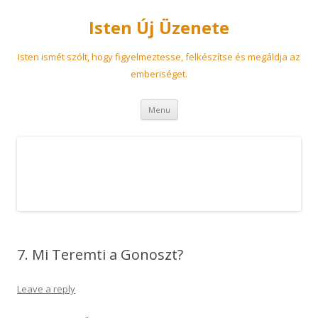
Isten Új Üzenete
Isten ismét szólt, hogy figyelmeztesse, felkészítse és megáldja az
emberiséget.
Skip
Menu
to
content
7. Mi Teremti a Gonoszt?
Leave a reply