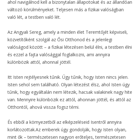
ahol navigálnod kell a bizonytalan állapotokat és az állandóan
változó körülményeket. Teljesen más a fizikai valóságban
való lét, a testben való lét.
Az Angyali Sereg, amely a minden élet Teremtőjét képviseli,
közvetítőként szolgál az Ősi Otthonod és a jelenlegi
valóságod között – a fizikai létezésen belül élni, a testben élni
és ezzel a fajta valósággal foglalkozni, ami annyira
különbözik attól, ahonnal jöttél.
Itt Isten rejtélyesnek tűnik. Úgy tűnik, hogy Isten nincs jelen.
Isten sehol sem található. Olyan létezést élsz, ahol Isten úgy
tűnik, hogy egyáltalán nem létezik, hacsak valakinek nagy hite
van. Mennyire különbözik ez attól, ahonnan jöttél, és attól az
Otthontól, ahová vissza fogsz térni.
És ebből a környezetből az elképzeléseid Isentről annyira
korlátozottak.Az emberek úgy gondolják, hogy Isten olyan,
mint ők – természetesen nagyon erőteljes, természetesen