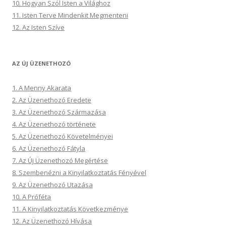
10. Hogyan Szól Isten a Világhoz
11. Isten Terve Mindenkit Megmenteni
12. Az Isten Szíve
AZ ÚJ ÜZENETHOZÓ
1. A Menny Akarata
2. Az Üzenethozó Eredete
3. Az Üzenethozó Származása
4. Az Üzenethozó története
5. Az Üzenethozó Követelményei
6. Az Üzenethozó Fátyla
7. Az Új Üzenethozó Megértése
8. Szembenézni a Kinyilatkoztatás Fényével
9. Az Üzenethozó Utazása
10. A Próféta
11. A Kinyilatkoztatás Következménye
12. Az Üzenethozó Hívása