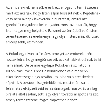
Az embereknek nehezükre esik ezt elfogadni, természetesen,
mert azt akarják, hogy Isten álljon bosszút nekik. Képtelenek
vagy nem akarják kikövetelni a büntetést, amiről azt
gondolják maguknak kell megadni, most azt akarják, hogy
Isten tegye meg helyettük. Ez ismét az önképből való Isten
teremtésének az eredménye, egy olyan Isten, mint ők, csak
erőteljesebb, ez minden.
A Pokol egy olyan találmány, amelyet az emberek azért
hoztak létre, hogy megbüntessék azokat, akiket utálnak és ki
nem állnak. De te már egyfajta Pokolban élsz, látod, a
Különválás Pokla. Ehhez a kondícióhoz való mélyebb
elkötelezettséged egy további Pokolba való ereszkedést
képvisel. A további elszigetelődésed, most már csak a
félelmetes elképzeléseid és az önmagad, mások és a világ
bírálata által szabályzott, egy olyan további állapotba taszít,
amely természeténél fogva alapvetően nehéz.