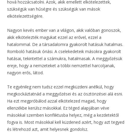
hová hozzácsatolni. Azok, akik emellett elkötelezettek,
szükségük van hűségre és szükségük van mások
elkötelezettségére.
Nagyon kevés ember van a világon, akik valóban gonoszok,
akik elkötelezték magukat ezzel az erővel, ezzel a
hatalommal. De a társadalomra gyakorolt hatásuk hatalmas.
Romboló hatásuk óriási. A cselekedeteik másokra gyakorolt
hatásai, tekintettel a számukra, hatalmasak. A meggyőzésük
ereje, hogy a nemzeteket a többi nemzettel harcoljanak,
nagyon erős, látod.
Te egyénileg nem tudsz ezzel megküzdeni anélkül, hogy
megkockáztatnád a meggyőzései és az ösztönzései alá esni.
Ha ezt megpróbálod azzal elkötelezed magad, hogy
ellenzékbe kerülsz másokkal. Ez téged alapjában véve
másokkal szemben konfliktusba helyez, még a kezdetektől
fogva is. Most másokkal kell küzdened azért, hogy azt tegyed
és létrehozd azt, amit helyesnek gondolsz.