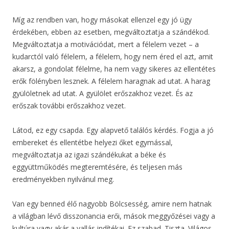
Míg az rendben van, hogy másokat ellenzel egy jó ügy
érdekében, ebben az esetben, megváltoztatja a szándékod.
Megváltoztatja a motivációdat, mert a félelem vezet – a
kudarctól való félelem, a félelem, hogy nem éred el azt, amit
akarsz, a gondolat félelme, ha nem vagy sikeres az ellentétes
erők fölényben lesznek. A félelem haragnak ad utat. A harag
gyülöletnek ad utat. A gyülölet erőszakhoz vezet. És az
erőszak további erőszakhoz vezet.
Látod, ez egy csapda. Egy alapvető találós kérdés. Fogja a jó
embereket és ellentétbe helyezi őket egymással,
megváltoztatja az igazi szándékukat a béke és
eggyüttműködés megteremtésére, és teljesen más
eredményekben nyilvánul meg.
Van egy benned élő nagyobb Bölcsesség, amire nem hatnak
a világban lévő disszonancia erői, mások meggyőzései vagy a
kultúra vagy akár a vallás indítékai. Ez szabad. Tiszta. Világos.