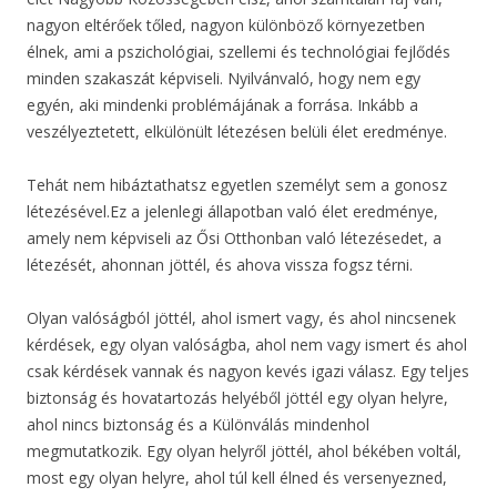
nagyon eltérőek tőled, nagyon különböző környezetben
élnek, ami a pszichológiai, szellemi és technológiai fejlődés
minden szakaszát képviseli. Nyilvánvaló, hogy nem egy
egyén, aki mindenki problémájának a forrása. Inkább a
veszélyeztetett, elkülönült létezésen belüli élet eredménye.
Tehát nem hibáztathatsz egyetlen személyt sem a gonosz
létezésével.Ez a jelenlegi állapotban való élet eredménye,
amely nem képviseli az Ősi Otthonban való létezésedet, a
létezését, ahonnan jöttél, és ahova vissza fogsz térni.
Olyan valóságból jöttél, ahol ismert vagy, és ahol nincsenek
kérdések, egy olyan valóságba, ahol nem vagy ismert és ahol
csak kérdések vannak és nagyon kevés igazi válasz. Egy teljes
biztonság és hovatartozás helyéből jöttél egy olyan helyre,
ahol nincs biztonság és a Különválás mindenhol
megmutatkozik. Egy olyan helyről jöttél, ahol békében voltál,
most egy olyan helyre, ahol túl kell élned és versenyezned,