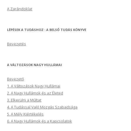
A Zarándoklat
LÉPÉSEK A TUDÁSHOZ : A BELSŐ TUDÁS KÖNYVE
Bevezetés
A VÁLTOZÁSOK NAGY HULLÁMAI
Bevezető
1. A Változások Nagy Hullámai
2. A Nagy Hullámok és az Életed
3. Elkerülni a Múltat
4. A Tudással Való Mozgás Szabadsága
5. A Mély Kiértékelés
6. A Nagy Hullámok és a Kapcsolatok