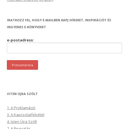
IRATKOZZ FEL, HOGY E-MAILBEN KAPJ HÍREKET, INSPIRÁCIÓT ÉS
INGYENES E-KÖNYVEKET
e-postadress:
ISTEN ÚJRA SZÓLT
1. A Proklamáció
3. A Kapcsolatfelvétel
4. Isten Újra Szólt
7. A Beavatás