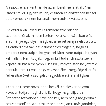
Alázatos emberként jár, de az emberek nem látják. Nem
ismerik fel őt. Egyértelműen, őszintén és alázatosan beszél,
de az emberek nem hallanak. Nem tudnak válaszolni.
De ezzel a kihívással kell szembenéznie minden
Üzenethozónak minden korban. Ez a Különválásban élés
eredménye egy olyan világban, amelyet annyira elsötétített
az emberi erőszak, a tudatlanság és tragédia, hogy az
emberek nem tudják, hogyan kell látni. Nem tudják, hogyan
kell hallani. Nem tudják, hogyan kell tudni. Elveszítették a
kapcsolatukat a mélyebb Tudással, melyet Isten helyezett el
bennük – ami itt van, hogy vezesse őket, megvédje őket és
felkészítse őket a szolgálat nagyobb életére a világban.
Tehát az Üzenethozó jár és beszél, de először nagyon
kevesen tudják meghallani. És, hogy meghalljad az
Üzenethozót valóban figyelned kell, nem pedig megpróbálni
összehasonlítani azt, amit mond azzal, amit már gondolsz,