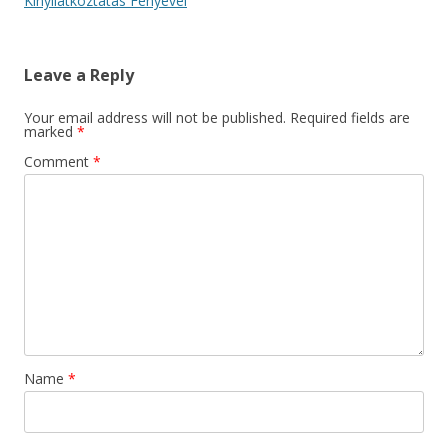
navigation
Kinyilatkoztatás Fényével
Leave a Reply
Your email address will not be published.
Required fields are
marked
*
Comment
*
Name
*