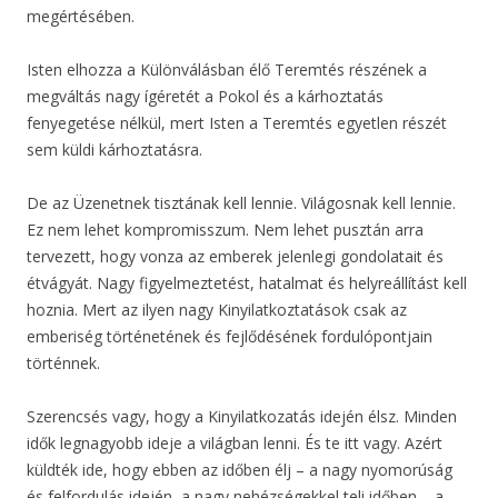
megértésében.
Isten elhozza a Különválásban élő Teremtés részének a
megváltás nagy ígéretét a Pokol és a kárhoztatás
fenyegetése nélkül, mert Isten a Teremtés egyetlen részét
sem küldi kárhoztatásra.
De az Üzenetnek tisztának kell lennie. Világosnak kell lennie.
Ez nem lehet kompromisszum. Nem lehet pusztán arra
tervezett, hogy vonza az emberek jelenlegi gondolatait és
étvágyát. Nagy figyelmeztetést, hatalmat és helyreállítást kell
hoznia. Mert az ilyen nagy Kinyilatkoztatások csak az
emberiség történetének és fejlődésének fordulópontjain
történnek.
Szerencsés vagy, hogy a Kinyilatkozatás idején élsz. Minden
idők legnagyobb ideje a világban lenni. És te itt vagy. Azért
küldték ide, hogy ebben az időben élj – a nagy nyomorúság
és felfordulás idején, a nagy nehézségekkel teli időben – a