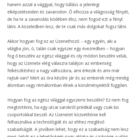
hanem azzal a vággyal, hogy túlláss a jelenlegi
elképzeléseiden és zavarodon. Ő elhozza a világosság fényét,
de ha te a zavarodás ködében élsz, nem fogod ezt a fényt
látni. A közeledben lesz, de te csak más dolgokat fogsz látni.
Akkor hogyan fog ez az Üzenethozó – egy egyén, aki a
világba jön, ó, talán csak egyszer egy évezredben – hogyan
fog ő beszélni az egész világgal és oly módon beszélni velük,
hogy az Üzenete elég válaszra találjon az emberiség
felkészítéshez a nagy változásra, ami érkezik és ami már
rajtuk van? Mert az óra későre jár és az emberek még mindig
álomban vagy rémálomban élnek a körülményeiktől függően.
Hogyan fog az egész világgal egyszerre beszélni? Ez nem fog
megtörténni, ha egy utcai sarokról prédikál vagy csak kis
csoportokkal beszél. Az Üzenetet közvetítenie kell
felhasználva a technológiát és az ehhez meglévő
szabadságát. A jövőben lehet, hogy ez a szabadság nem lesz
meg, tehát ez a lehetőségek nagy ablaka és szüksége a világ