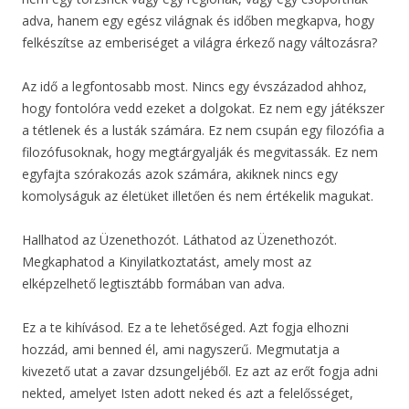
adva, hanem egy egész világnak és időben megkapva, hogy
felkészítse az emberiséget a világra érkező nagy változásra?
Az idő a legfontosabb most. Nincs egy évszázadod ahhoz,
hogy fontolóra vedd ezeket a dolgokat. Ez nem egy játékszer
a tétlenek és a lusták számára. Ez nem csupán egy filozófia a
filozófusoknak, hogy megtárgyalják és megvitassák. Ez nem
egyfajta szórakozás azok számára, akiknek nincs egy
komolyságuk az életüket illetően és nem értékelik magukat.
Hallhatod az Üzenethozót. Láthatod az Üzenethozót.
Megkaphatod a Kinyilatkoztatást, amely most az
elképzelhető legtisztább formában van adva.
Ez a te kihívásod. Ez a te lehetőséged. Azt fogja elhozni
hozzád, ami benned él, ami nagyszerű. Megmutatja a
kivezető utat a zavar dzsungeljéből. Ez azt az erőt fogja adni
nekted, amelyet Isten adott neked és azt a felelősséget,