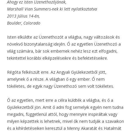
Ahogy ez Isten Üzenethozójának,
Marshall Vian Summers-nek ki lett nyilatkoztatva
2013 Július 14-én,
Boulder, Colorado
Isten elküldte az Üzenethozót a világba, nagy változások és
növekvő bizonytalanság idején. Ő az egyetlen Üzenethozó a
világ számára, bár sok embernek nehéz lesz ezt elfogadni,
tekintettel korábbi elképzeléseikre és befektetéseikre.
Régóta felkészült erre. Az Angyali Gyülekezetből jött,
amelynek ő a része. A világban ő egy ember. Ő nem
tökéletes, de egyik nagy Üzenethozó sem volt tökéletes.
Ő az egyetlen, mert erre a célra küldték a világba, és ő a
Gyülekezetből jön. Amit ő adni fog semelyik egyén nem tudna
megadni, függetlenül attól, hogy mennyire inspiráltak vagy
milyen képzettek is lehetnek, mivel ők nem tudják a szavaikon
és a kihírdetéseiken keresztül a Menny Akaratát és Hatalmát