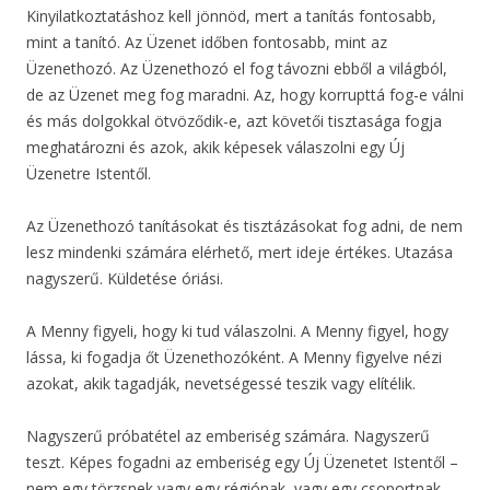
Kinyilatkoztatáshoz kell jönnöd, mert a tanítás fontosabb,
mint a tanító. Az Üzenet időben fontosabb, mint az
Üzenethozó. Az Üzenethozó el fog távozni ebből a világból,
de az Üzenet meg fog maradni. Az, hogy korrupttá fog-e válni
és más dolgokkal ötvöződik-e, azt követői tisztasága fogja
meghatározni és azok, akik képesek válaszolni egy Új
Üzenetre Istentől.
Az Üzenethozó tanításokat és tisztázásokat fog adni, de nem
lesz mindenki számára elérhető, mert ideje értékes. Utazása
nagyszerű. Küldetése óriási.
A Menny figyeli, hogy ki tud válaszolni. A Menny figyel, hogy
lássa, ki fogadja őt Üzenethozóként. A Menny figyelve nézi
azokat, akik tagadják, nevetségessé teszik vagy elítélik.
Nagyszerű próbatétel az emberiség számára. Nagyszerű
teszt. Képes fogadni az emberiség egy Új Üzenetet Istentől –
nem egy törzsnek vagy egy régiónak, vagy egy csoportnak