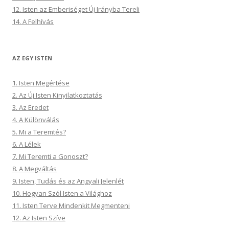
12. Isten az Emberiséget Új Irányba Tereli
14. A Felhívás
AZ EGY ISTEN
1. Isten Megértése
2. Az Új Isten Kinyilatkoztatás
3. Az Eredet
4. A Különválás
5. Mi a Teremtés?
6. A Lélek
7. Mi Teremti a Gonoszt?
8. A Megváltás
9. Isten, Tudás és az Angyali Jelenlét
10. Hogyan Szól Isten a Világhoz
11. Isten Terve Mindenkit Megmenteni
12. Az Isten Szíve