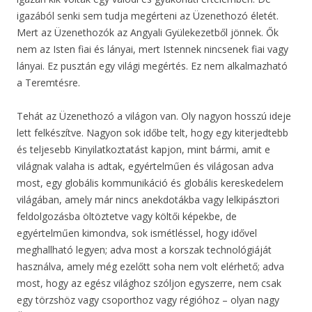
igazából senki sem tudja megérteni az Üzenethozó életét.
Mert az Üzenethozók az Angyali Gyülekezetből jönnek. Ők
nem az Isten fiai és lányai, mert Istennek nincsenek fiai vagy
lányai. Ez pusztán egy világi megértés. Ez nem alkalmazható
a Teremtésre.
Tehát az Üzenethozó a világon van. Oly nagyon hosszú ideje
lett felkészítve. Nagyon sok időbe telt, hogy egy kiterjedtebb
és teljesebb Kinyilatkoztatást kapjon, mint bármi, amit e
világnak valaha is adtak, egyértelműen és világosan adva
most, egy globális kommunikáció és globális kereskedelem
világában, amely már nincs anekdotákba vagy lelkipásztori
feldolgozásba öltöztetve vagy költői képekbe, de
egyértelműen kimondva, sok ismétléssel, hogy idővel
meghallható legyen; adva most a korszak technológiáját
használva, amely még ezelőtt soha nem volt elérhető; adva
most, hogy az egész világhoz szóljon egyszerre, nem csak
egy törzshöz vagy csoporthoz vagy régióhoz – olyan nagy