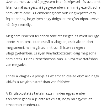
Üzenet, mert az a világegyetem Istenét képviseli, és azt, amit
Isten csinál az egész világegyetemben, ami még ezelőtt soha
nem lett feledve. Az emberiség nem volt elég képzett vagy
fejlett ahhoz, hogy ilyen nagy dolgokat megfontoljon, kivéve
néhány személyt.
Még nem ismered fel ennek tökéletességét, és miért kell így
lennie. Mert amit Isten csinál a világban, csak akkor lehet
megismerni, ha megérted, mit csinál Isten az egész
világegyetemben. És ilyen Kinyilatkoztatást idáig még soha
nem adtak. Ez az Üzenethozónál van. A Kinyilatkoztatásban
van megadva.
Ennek a világnak a jövője és az emberi család előtt álló nagy
kihívás a Kinyilatkoztatásban van felfedve.
A Kinyilatkoztatás tartalmazza minden egyes ember
szellemiségének a jelentését és azt, hogy mi egyesíti az
embereket mindenütt.