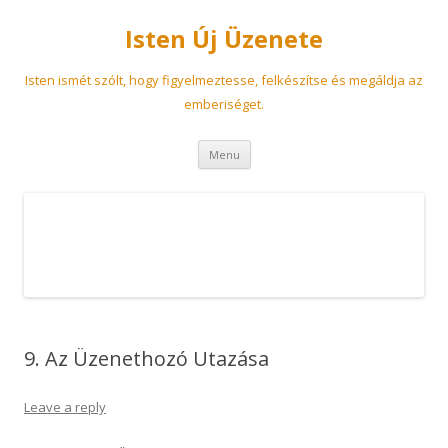
Isten Új Üzenete
Isten ismét szólt, hogy figyelmeztesse, felkészítse és megáldja az
emberiséget.
Skip
Menu
to
content
9. Az Üzenethozó Utazása
Leave a reply