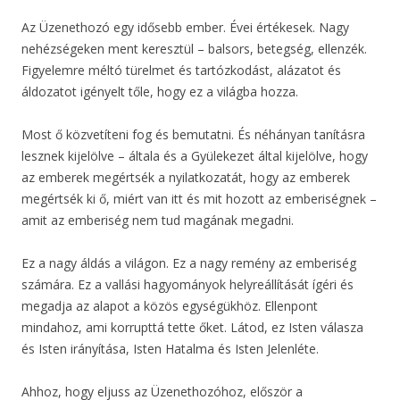
Az Üzenethozó egy idősebb ember. Évei értékesek. Nagy
nehézségeken ment keresztül – balsors, betegség, ellenzék.
Figyelemre méltó türelmet és tartózkodást, alázatot és
áldozatot igényelt tőle, hogy ez a világba hozza.
Most ő közvetíteni fog és bemutatni. És néhányan tanításra
lesznek kijelölve – általa és a Gyülekezet által kijelölve, hogy
az emberek megértsék a nyilatkozatát, hogy az emberek
megértsék ki ő, miért van itt és mit hozott az emberiségnek –
amit az emberiség nem tud magának megadni.
Ez a nagy áldás a világon. Ez a nagy remény az emberiség
számára. Ez a vallási hagyományok helyreállítását ígéri és
megadja az alapot a közös egységükhöz. Ellenpont
mindahoz, ami korrupttá tette őket. Látod, ez Isten válasza
és Isten irányítása, Isten Hatalma és Isten Jelenléte.
Ahhoz, hogy eljuss az Üzenethozóhoz, először a