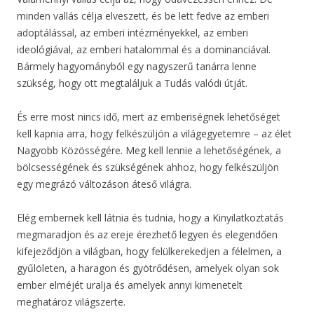
minden vallás célja elveszett, és be lett fedve az emberi
adoptálással, az emberi intézményekkel, az emberi
ideológiával, az emberi hatalommal és a dominanciával.
Bármely hagyományból egy nagyszerű tanárra lenne
szükség, hogy ott megtaláljuk a Tudás valódi útját.
És erre most nincs idő, mert az emberiségnek lehetőséget
kell kapnia arra, hogy felkészüljön a világegyetemre – az élet
Nagyobb Közösségére. Meg kell lennie a lehetőségének, a
bölcsességének és szükségének ahhoz, hogy felkészüljön
egy megrázó változáson áteső világra.
Elég embernek kell látnia és tudnia, hogy a Kinyilatkoztatás
megmaradjon és az ereje érezhető legyen és elegendően
kifejeződjön a világban, hogy felülkerekedjen a félelmen, a
gyűlöleten, a haragon és gyötrődésen, amelyek olyan sok
ember elméjét uralja és amelyek annyi kimenetelt
meghatároz világszerte.