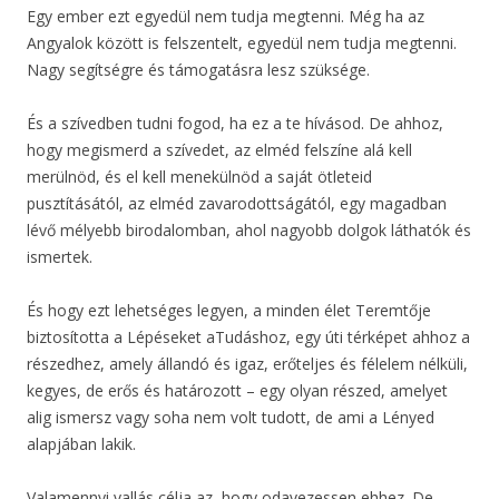
Egy ember ezt egyedül nem tudja megtenni. Még ha az
Angyalok között is felszentelt, egyedül nem tudja megtenni.
Nagy segítségre és támogatásra lesz szüksége.
És a szívedben tudni fogod, ha ez a te hívásod. De ahhoz,
hogy megismerd a szívedet, az elméd felszíne alá kell
merülnöd, és el kell menekülnöd a saját ötleteid
pusztításától, az elméd zavarodottságától, egy magadban
lévő mélyebb birodalomban, ahol nagyobb dolgok láthatók és
ismertek.
És hogy ezt lehetséges legyen, a minden élet Teremtője
biztosította a Lépéseket aTudáshoz, egy úti térképet ahhoz a
részedhez, amely állandó és igaz, erőteljes és félelem nélküli,
kegyes, de erős és határozott – egy olyan részed, amelyet
alig ismersz vagy soha nem volt tudott, de ami a Lényed
alapjában lakik.
Valamennyi vallás célja az, hogy odavezessen ehhez. De