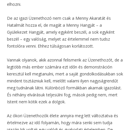
elhozni.
De az igazi Üzenethozó nem csak a Menny Akaratát és
Hatalmát hozza el, de magát a Menny Hangját – a
Gyülekezet Hangját, amely egyként beszél, a sok egyként
beszél – egy valóság, melyet az értelemmel nem tudsz
fontolóra venni. Ehhez túlságosan korlátozott.
Vannak olyanok, akik azonnal felismerik az Üzenethozót, de a
legtöbb más ember számára ezt időn és demonstráción
keresztül kell megtanulni, mert a saját gondolkodásukban sok
mindent tisztázniuk kell, mielőtt valami ilyen nagyságrendűt
meg tudnának látni. Különböző formákban akarnak igazolást.
És néhány elvárásuk teljesülni fog, mások pedig nem, mert
Istent nem kötik ezek a dolgok.
Az ókori Üzenethozók élete annyira meg lett változtatva és
értelmezve az idő folyamán, hogy mára senki sem tudja
igazán kik voltak egy valódi és gyakorlati értelemben. De