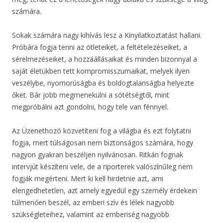
számára.
Sokak számára nagy kihívás lesz a Kinyilatkoztatást hallani.
Próbára fogja tenni az ötleteiket, a feltételezéseiket, a
sérelmezéseiket, a hozzáállásaikat és minden bizonnyal a
saját életükben tett kompromisszumaikat, melyek ilyen
veszélybe, nyomorúságba és boldogtalanságba helyezte
őket. Bár jobb megmenekülni a sötétségtől, mint
megpróbálni azt gondolni, hogy tele van fénnyel.
Az Üzenethozó közvetíteni fog a világba és ezt folytatni
fogja, mert túlságosan nem biztonságos számára, hogy
nagyon gyakran beszéljen nyilvánosan. Ritkán fognak
intervjút készíteni vele, de a riporterek valószínűleg nem
fogják megérteni. Mert ki kell hirdetnie azt, ami
elengedhetetlen, azt amely egyedül egy személy érdekein
túlmenően beszél, az emberi szív és lélek nagyobb
szükségleteihez, valamint az emberiség nagyobb