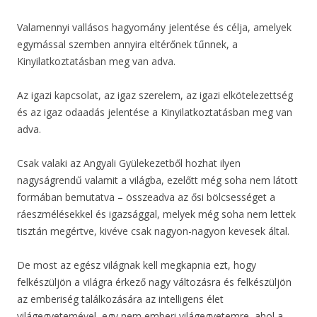
Valamennyi vallásos hagyomány jelentése és célja, amelyek
egymással szemben annyira eltérőnek tűnnek, a
Kinyilatkoztatásban meg van adva.
Az igazi kapcsolat, az igaz szerelem, az igazi elkötelezettség
és az igaz odaadás jelentése a Kinyilatkoztatásban meg van
adva.
Csak valaki az Angyali Gyülekezetből hozhat ilyen
nagyságrendű valamit a világba, ezelőtt még soha nem látott
formában bemutatva – összeadva az ősi bölcsességet a
ráeszmélésekkel és igazsággal, melyek még soha nem lettek
tisztán megértve, kivéve csak nagyon-nagyon kevesek által.
De most az egész világnak kell megkapnia ezt, hogy
felkészüljön a világra érkező nagy változásra és felkészüljön
az emberiség találkozására az intelligens élet
világegyetemével, egy nem emberi világegyetemre, ahol a