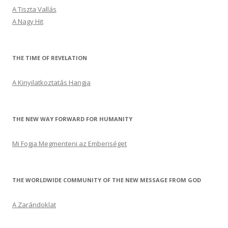
A Tiszta Vallás
A Nagy Hit
THE TIME OF REVELATION
A Kinyilatkoztatás Hangja
THE NEW WAY FORWARD FOR HUMANITY
Mi Fogja Megmenteni az Emberiséget
THE WORLDWIDE COMMUNITY OF THE NEW MESSAGE FROM GOD
A Zarándoklat