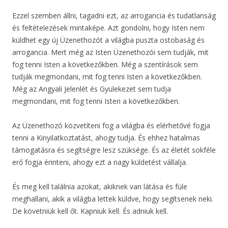
Ezzel szemben állni, tagadni ezt, az arrogancia és tudatlanság
és feltételezések mintaképe. Azt gondolni, hogy Isten nem
küldhet egy új Üzenethozót a világba puszta ostobaság és
arrogancia. Mert még az Isten Üzenethozói sem tudják, mit
fog tenni Isten a következőkben. Még a szentírások sem
tudják megmondani, mit fog tenni Isten a következőkben.
Még az Angyali Jelenlét és Gyülekezet sem tudja
megmondani, mit fog tenni Isten a következőkben.
Az Üzenethozó közvetíteni fog a világba és elérhetővé fogja
tenni a Kinyilatkoztatást, ahogy tudja. És ehhez hatalmas
támogatásra és segítségre lesz szüksége. És az életét sokféle
erő fogja érinteni, ahogy ezt a nagy küldetést vállalja.
És meg kell találnia azokat, akiknek van látása és füle
meghallani, akik a világba lettek küldve, hogy segítsenek neki.
De követniük kell őt. Kapniuk kell. És adniuk kell.