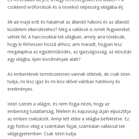
csökkenő erőforrások és a növekvő népesség világába élj.
Mi ad majd erőt és hatalmat az állandó háború és az állandó
küzdelem elkerüléséhez? Még a vallások is ismét fegyvereket
vettek fel. A harcosokkal teli világban, amely arra törekszik,
hogy ki férhessen hozzá ahhoz, ami maradt, hogyan lesz
megalapítva az együttműködés, az igazságosság, az elosztás
egy világba, ilyen körülmények alatt?
Az embereknek természetesen vannak ötleteik, de csak Isten
tudja, mi lesz igaz és mi lesz idővel valóban hatékony és
eredményes.
Isten szereti a világot, és nem fogja nézni, hogy az
emberiség tudatlanság, félelem és kapzsiság útján elpusztítja
az emberi civilizációt. Annyi lett ebbe a világba befektetve. Ez
egy fontos világ a számtalan fajjal, számtalan vallással teli
világegyetemben. Csak Isten tudja.