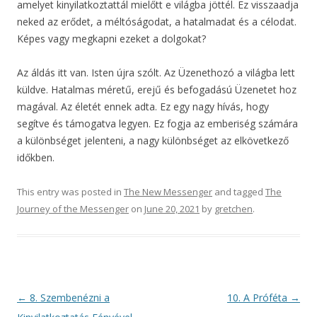
amelyet kinyilatkoztattál mielőtt e világba jöttél. Ez visszaadja
neked az erődet, a méltóságodat, a hatalmadat és a célodat.
Képes vagy megkapni ezeket a dolgokat?
Az áldás itt van. Isten újra szólt. Az Üzenethozó a világba lett
küldve. Hatalmas méretű, erejű és befogadású Üzenetet hoz
magával. Az életét ennek adta. Ez egy nagy hívás, hogy
segítve és támogatva legyen. Ez fogja az emberiség számára
a különbséget jelenteni, a nagy különbséget az elkövetkező
időkben.
This entry was posted in
The New Messenger
and tagged
The
Journey of the Messenger
on
June 20, 2021
by
gretchen
.
Post
←
8. Szembenézni a
10. A Próféta
→