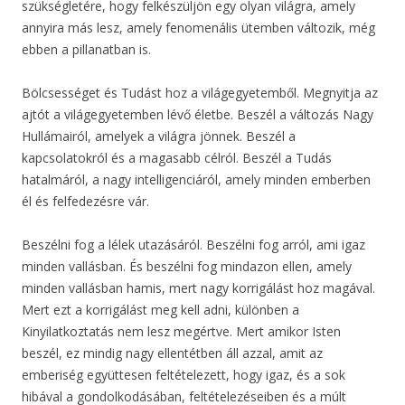
szükségletére, hogy felkészüljön egy olyan világra, amely
annyira más lesz, amely fenomenális ütemben változik, még
ebben a pillanatban is.
Bölcsességet és Tudást hoz a világegyetemből. Megnyitja az
ajtót a világegyetemben lévő életbe. Beszél a változás Nagy
Hullámairól, amelyek a világra jönnek. Beszél a
kapcsolatokról és a magasabb célról. Beszél a Tudás
hatalmáról, a nagy intelligenciáról, amely minden emberben
él és felfedezésre vár.
Beszélni fog a lélek utazásáról. Beszélni fog arról, ami igaz
minden vallásban. És beszélni fog mindazon ellen, amely
minden vallásban hamis, mert nagy korrigálást hoz magával.
Mert ezt a korrigálást meg kell adni, különben a
Kinyilatkoztatás nem lesz megértve. Mert amikor Isten
beszél, ez mindig nagy ellentétben áll azzal, amit az
emberiség együttesen feltételezett, hogy igaz, és a sok
hibával a gondolkodásában, feltételezéseiben és a múlt