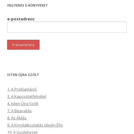
INGYENES E-KÖNYVEKET
e-postadress:
ISTEN ÚJRA SZÓLT
1. A Proklamáció
3. A Kapcsolatfelvétel
4. Isten Újra Szólt
7. A Beavatás
8. Az Áldás
9. A Kinyilatkoztatás Idején Élni
10. A Gyülekezet