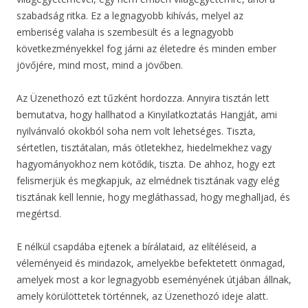
szabadság ritka. Ez a legnagyobb kihívás, melyel az
emberiség valaha is szembesült és a legnagyobb
következményekkel fog járni az életedre és minden ember
jövőjére, mind most, mind a jövőben.
Az Üzenethozó ezt tűzként hordozza. Annyira tisztán lett
bemutatva, hogy hallhatod a Kinyilatkoztatás Hangját, ami
nyilvánvaló okokból soha nem volt lehetséges. Tiszta,
sértetlen, tisztátalan, más ötletekhez, hiedelmekhez vagy
hagyományokhoz nem kötődik, tiszta. De ahhoz, hogy ezt
felismerjük és megkapjuk, az elmédnek tisztának vagy elég
tisztának kell lennie, hogy megláthassad, hogy meghalljad, és
megértsd.
E nélkül csapdába ejtenek a bírálataid, az elítéléseid, a
véleményeid és mindazok, amelyekbe befektetett önmagad,
amelyek most a kor legnagyobb eseményének útjában állnak,
amely körülöttetek történnek, az Üzenethozó ideje alatt.