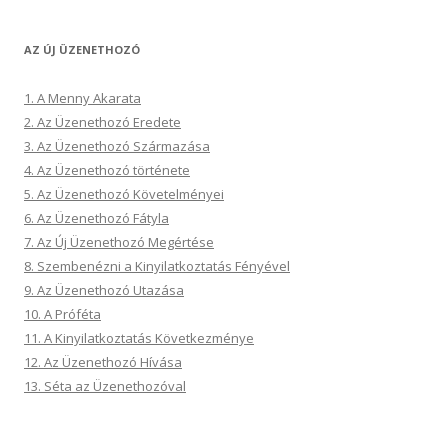
AZ ÚJ ÜZENETHOZÓ
1. A Menny Akarata
2. Az Üzenethozó Eredete
3. Az Üzenethozó Származása
4. Az Üzenethozó története
5. Az Üzenethozó Követelményei
6. Az Üzenethozó Fátyla
7. Az Új Üzenethozó Megértése
8. Szembenézni a Kinyilatkoztatás Fényével
9. Az Üzenethozó Utazása
10. A Próféta
11. A Kinyilatkoztatás Következménye
12. Az Üzenethozó Hívása
13. Séta az Üzenethozóval