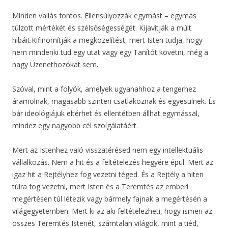
Minden vallás fontos. Ellensúlyozzák egymást – egymás
túlzott mértékét és szélsőségességét. Kijavítják a múlt
hibáit.Kifinomítják a megközelítést, mert Isten tudja, hogy
nem mindenki tud egy utat vagy egy Tanítót követni, még a
nagy Üzenethozókat sem.
Szóval, mint a folyók, amelyek ugyanahhoz a tengerhez
áramolnak, magasabb szinten csatlakoznak és egyesülnek. És
bár ideológiájuk eltérhet és ellentétben állhat egymással,
mindez egy nagyobb cél szolgálatáért.
Mert az Istenhez való visszatérésed nem egy intellektuális
vállalkozás. Nem a hit és a feltételezés hegyére épül. Mert az
igaz hit a Rejtélyhez fog vezetni téged. És a Rejtély a hiten
túlra fog vezetni, mert Isten és a Teremtés az emberi
megértésen túl létezik vagy bármely fajnak a megértésén a
világegyetemben. Mert ki az aki feltételezheti, hogy ismeri az
összes Teremtés Istenét, számtalan világok, mint a tiéd,