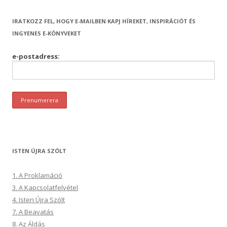
IRATKOZZ FEL, HOGY E-MAILBEN KAPJ HÍREKET, INSPIRÁCIÓT ÉS
INGYENES E-KÖNYVEKET
e-postadress:
ISTEN ÚJRA SZÓLT
1. A Proklamáció
3. A Kapcsolatfelvétel
4. Isten Újra Szólt
7. A Beavatás
8. Az Áldás