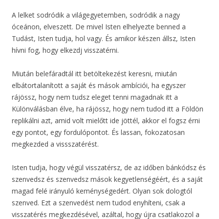
A lelket sodródik a világegyetemben, sodródik a nagy
óceánon, elveszett. De mivel Isten elhelyezte benned a
Tudást, Isten tudja, hol vagy. És amikor készen állsz, Isten
hívni fog, hogy elkezdj visszatérni.
Miután belefáradtál itt betöltekezést keresni, miután
elbátortalanított a saját és mások ambíciói, ha egyszer
rájössz, hogy nem tudsz eleget tenni magadnak itt a
Különválásban élve, ha rájössz, hogy nem tudod itt a Földön
replikálni azt, amid volt mielőtt ide jöttél, akkor el fogsz érni
egy pontot, egy fordulópontot. És lassan, fokozatosan
megkezded a vissszatérést.
Isten tudja, hogy végül visszatérsz, de az időben bánkódsz és
szenvedsz és szenvedsz mások kegyetlenségéért, és a saját
magad felé irányuló keménységedért. Olyan sok dologtól
szenved. Ezt a szenvedést nem tudod enyhíteni, csak a
visszatérés megkezdésével, azáltal, hogy újra csatlakozol a