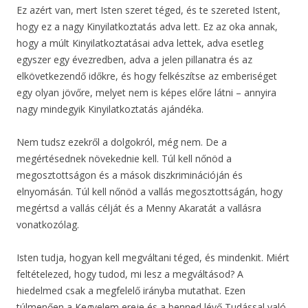
Ez azért van, mert Isten szeret téged, és te szereted Istent,
hogy ez a nagy Kinyilatkoztatás adva lett. Ez az oka annak,
hogy a múlt Kinyilatkoztatásai adva lettek, adva esetleg
egyszer egy évezredben, adva a jelen pillanatra és az
elkövetkezendő időkre, és hogy felkészítse az emberiséget
egy olyan jövőre, melyet nem is képes előre látni – annyira
nagy mindegyik Kinyilatkoztatás ajándéka.
Nem tudsz ezekről a dolgokról, még nem. De a
megértésednek növekednie kell. Túl kell nőnöd a
megosztottságon és a mások diszkriminációján és
elnyomásán. Túl kell nőnöd a vallás megosztottságán, hogy
megértsd a vallás célját és a Menny Akaratát a vallásra
vonatkozólag.
Isten tudja, hogyan kell megváltani téged, és mindenkit. Miért
feltételezed, hogy tudod, mi lesz a megváltásod? A
hiedelmed csak a megfelelő irányba mutathat. Ezen
túlmenően a Kegyelem ereje és a benned lévő Tudással való