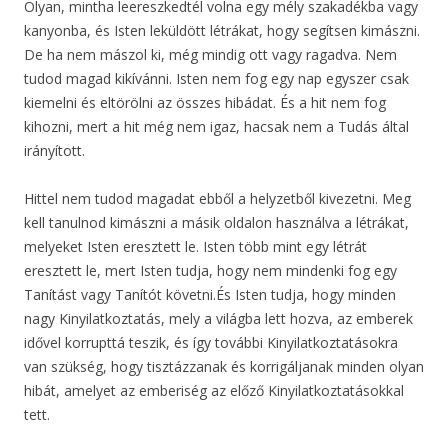
Olyan, mintha leereszkedtél volna egy mély szakadékba vagy
kanyonba, és Isten leküldött létrákat, hogy segítsen kimászni.
De ha nem mászol ki, még mindig ott vagy ragadva. Nem
tudod magad kikívánni. Isten nem fog egy nap egyszer csak
kiemelni és eltörölni az összes hibádat. És a hit nem fog
kihozni, mert a hit még nem igaz, hacsak nem a Tudás által
irányított.
Hittel nem tudod magadat ebből a helyzetből kivezetni. Meg
kell tanulnod kimászni a másik oldalon használva a létrákat,
melyeket Isten eresztett le. Isten több mint egy létrát
eresztett le, mert Isten tudja, hogy nem mindenki fog egy
Tanítást vagy Tanítót követni.És Isten tudja, hogy minden
nagy Kinyilatkoztatás, mely a világba lett hozva, az emberek
idővel korrupttá teszik, és így további Kinyilatkoztatásokra
van szükség, hogy tisztázzanak és korrigáljanak minden olyan
hibát, amelyet az emberiség az előző Kinyilatkoztatásokkal
tett.