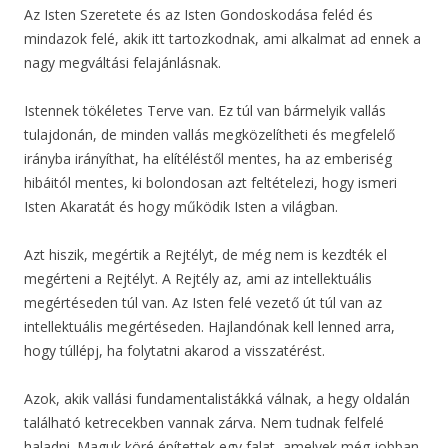
Az Isten Szeretete és az Isten Gondoskodása feléd és
mindazok felé, akik itt tartozkodnak, ami alkalmat ad ennek a
nagy megváltási felajánlásnak.
Istennek tökéletes Terve van. Ez túl van bármelyik vallás
tulajdonán, de minden vallás megközelítheti és megfelelő
irányba irányíthat, ha elítéléstől mentes, ha az emberiség
hibáitól mentes, ki bolondosan azt feltételezi, hogy ismeri
Isten Akaratát és hogy működik Isten a világban.
Azt hiszik, megértik a Rejtélyt, de még nem is kezdték el
megérteni a Rejtélyt. A Rejtély az, ami az intellektuális
megértéseden túl van. Az Isten felé vezető út túl van az
intellektuális megértéseden. Hajlandónak kell lenned arra,
hogy túllépj, ha folytatni akarod a visszatérést.
Azok, akik vallási fundamentalistákká válnak, a hegy oldalán
található ketrecekben vannak zárva. Nem tudnak felfelé
haladni. Maguk köré építettek egy falat, amelyek még jobban