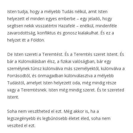
Isten tudja, hogy a mélyebb Tudás nélkül, amit Isten
helyezett el minden egyes emberbe – egy jeladó, hogy
segítsen nekik visszatértni Hazafelé – enélkül, mindenféle
zavarodottság, konfliktus és gonosz kialakulhat. És ez a
helyzet itt a Földön.
De Isten szereti a Teremtést. És a Teremtés szeret Istent. És
bár a Különválásban élsz, a fizikai valóságban, bár egy
személynek tűnsz különválva más személyektől, különválva a
Forrásodtól, és önmagadban különválasztva a mélyebb
Tudástól, amelyet Isten helyezett oda, még mindig része
vagy a Teremtésnek. Isten még mindig szeret. És te szereted
Istent.
Soha nem veszítheted el ezt. Még akkor is, ha a
legszegényebb és legbűnösebb életet éled, soha nem
veszíted el ezt.