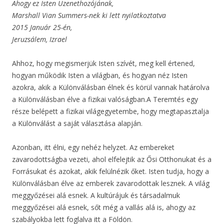
Ahogy ez Isten Üzenethozójának,
Marshall Vian Summers-nek ki lett nyilatkoztatva
2015 Január 25-én,
Jeruzsálem, Izrael
Ahhoz, hogy megismerjük Isten szívét, meg kell értened,
hogyan működik Isten a világban, és hogyan néz Isten
azokra, akik a Különválásban élnek és körül vannak határolva
a Különválásban élve a fizikai valóságban.A Teremtés egy
része belépett a fizikai világegyetembe, hogy megtapasztalja
a Különválást a saját választása alapján.
Azonban, itt élni, egy nehéz helyzet. Az embereket
zavarodottságba vezeti, ahol elfelejtik az Ősi Otthonukat és a
Forrásukat és azokat, akik felülnézik őket. Isten tudja, hogy a
Különválásban élve az emberek zavarodottak lesznek. A világ
meggyőzései alá esnek. A kultúrájuk és társadalmuk
meggyőzései alá esnek, sőt még a vallás alá is, ahogy az
szabályokba lett foglalva itt a Földön.