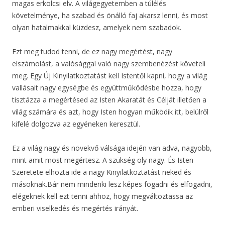
magas erkölcsi elv. A világegyetemben a túlélés
követelménye, ha szabad és önálló faj akarsz lenni, és most
olyan hatalmakkal küzdesz, amelyek nem szabadok.
Ezt meg tudod tenni, de ez nagy megértést, nagy
elszámolást, a valósággal való nagy szembenézést követeli
meg. Egy Új Kinyilatkoztatást kell Istentől kapni, hogy a világ
vallásait nagy egységbe és együttműködésbe hozza, hogy
tisztázza a megértésed az Isten Akaratát és Célját illetően a
világ számára és azt, hogy Isten hogyan működik itt, belülről
kifelé dolgozva az egyéneken keresztül.
Ez a világ nagy és növekvő válsága idején van adva, nagyobb,
mint amit most megértesz. A szükség oly nagy. És Isten
Szeretete elhozta ide a nagy Kinyilatkoztatást neked és
másoknak.Bár nem mindenki lesz képes fogadni és elfogadni,
elégeknek kell ezt tenni ahhoz, hogy megváltoztassa az
emberi viselkedés és megértés irányát.