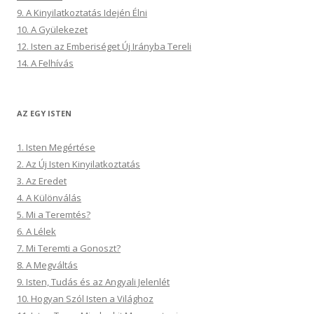
9. A Kinyilatkoztatás Idején Élni
10. A Gyülekezet
12. Isten az Emberiséget Új Irányba Tereli
14. A Felhívás
AZ EGY ISTEN
1. Isten Megértése
2. Az Új Isten Kinyilatkoztatás
3. Az Eredet
4. A Különválás
5. Mi a Teremtés?
6. A Lélek
7. Mi Teremti a Gonoszt?
8. A Megváltás
9. Isten, Tudás és az Angyali Jelenlét
10. Hogyan Szól Isten a Világhoz