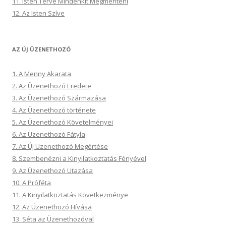
11. Isten Terve Mindenkit Megmenteni
12. Az Isten Szíve
AZ ÚJ ÜZENETHOZÓ
1. A Menny Akarata
2. Az Üzenethozó Eredete
3. Az Üzenethozó Származása
4. Az Üzenethozó története
5. Az Üzenethozó Követelményei
6. Az Üzenethozó Fátyla
7. Az Új Üzenethozó Megértése
8. Szembenézni a Kinyilatkoztatás Fényével
9. Az Üzenethozó Utazása
10. A Próféta
11. A Kinyilatkoztatás Következménye
12. Az Üzenethozó Hívása
13. Séta az Üzenethozóval