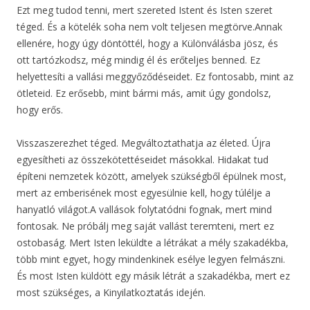
Ezt meg tudod tenni, mert szereted Istent és Isten szeret
téged. És a kötelék soha nem volt teljesen megtörve.Annak
ellenére, hogy úgy döntöttél, hogy a Különválásba jösz, és
ott tartózkodsz, még mindig él és erőteljes benned. Ez
helyettesíti a vallási meggyőződéseidet. Ez fontosabb, mint az
ötleteid. Ez erősebb, mint bármi más, amit úgy gondolsz,
hogy erős.
Visszaszerezhet téged. Megváltoztathatja az életed. Újra
egyesítheti az összekötettéseidet másokkal. Hidakat tud
építeni nemzetek között, amelyek szükségből épülnek most,
mert az emberisének most egyesülnie kell, hogy túlélje a
hanyatló világot.A vallások folytatódni fognak, mert mind
fontosak. Ne próbálj meg saját vallást teremteni, mert ez
ostobaság. Mert Isten leküldte a létrákat a mély szakadékba,
több mint egyet, hogy mindenkinek esélye legyen felmászni.
És most Isten küldött egy másik létrát a szakadékba, mert ez
most szükséges, a Kinyilatkoztatás idején.