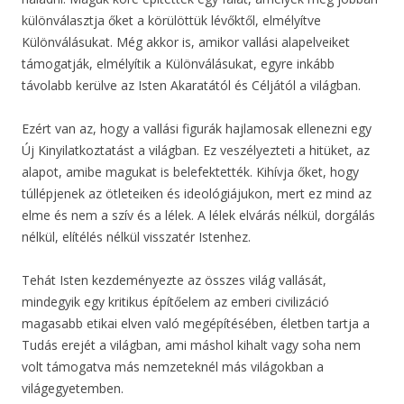
különválasztja őket a körülöttük lévőktől, elmélyítve
Különválásukat. Még akkor is, amikor vallási alapelveiket
támogatják, elmélyítik a Különválásukat, egyre inkább
távolabb kerülve az Isten Akaratától és Céljától a világban.
Ezért van az, hogy a vallási figurák hajlamosak ellenezni egy
Új Kinyilatkoztatást a világban. Ez veszélyezteti a hitüket, az
alapot, amibe magukat is belefektették. Kihívja őket, hogy
túllépjenek az ötleteiken és ideológiájukon, mert ez mind az
elme és nem a szív és a lélek. A lélek elvárás nélkül, dorgálás
nélkül, elítélés nélkül visszatér Istenhez.
Tehát Isten kezdeményezte az összes világ vallását,
mindegyik egy kritikus építőelem az emberi civilizáció
magasabb etikai elven való megépítésében, életben tartja a
Tudás erejét a világban, ami máshol kihalt vagy soha nem
volt támogatva más nemzeteknél más világokban a
világegyetemben.