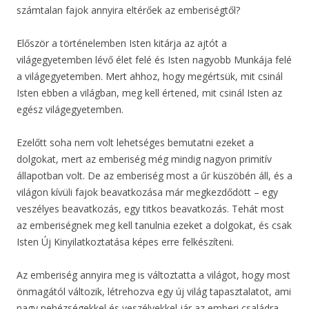
számtalan fajok annyira eltérőek az emberiségtől?
Először a történelemben Isten kitárja az ajtót a
világegyetemben lévő élet felé és Isten nagyobb Munkája felé
a világegyetemben. Mert ahhoz, hogy megértsük, mit csinál
Isten ebben a világban, meg kell értened, mit csinál Isten az
egész világegyetemben.
Ezelőtt soha nem volt lehetséges bemutatni ezeket a
dolgokat, mert az emberiség még mindig nagyon primitív
állapotban volt. De az emberiség most a űr küszöbén áll, és a
világon kívüli fajok beavatkozása már megkezdődött – egy
veszélyes beavatkozás, egy titkos beavatkozás. Tehát most
az emberiségnek meg kell tanulnia ezeket a dolgokat, és csak
Isten Új Kinyilatkoztatása képes erre felkészíteni.
Az emberiség annyira meg is változtatta a világot, hogy most
önmagától változik, létrehozva egy új világ tapasztalatot, ami
nagy nehézségekkel és veszélyekkel jár az emberi családra