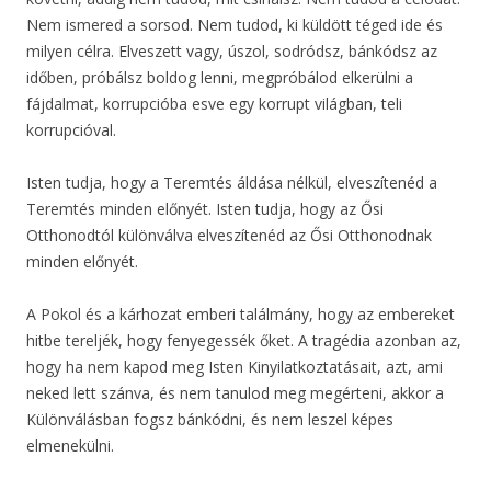
Nem ismered a sorsod. Nem tudod, ki küldött téged ide és
milyen célra. Elveszett vagy, úszol, sodródsz, bánkódsz az
időben, próbálsz boldog lenni, megpróbálod elkerülni a
fájdalmat, korrupcióba esve egy korrupt világban, teli
korrupcióval.
Isten tudja, hogy a Teremtés áldása nélkül, elveszítenéd a
Teremtés minden előnyét. Isten tudja, hogy az Ősi
Otthonodtól különválva elveszítenéd az Ősi Otthonodnak
minden előnyét.
A Pokol és a kárhozat emberi találmány, hogy az embereket
hitbe tereljék, hogy fenyegessék őket. A tragédia azonban az,
hogy ha nem kapod meg Isten Kinyilatkoztatásait, azt, ami
neked lett szánva, és nem tanulod meg megérteni, akkor a
Különválásban fogsz bánkódni, és nem leszel képes
elmenekülni.