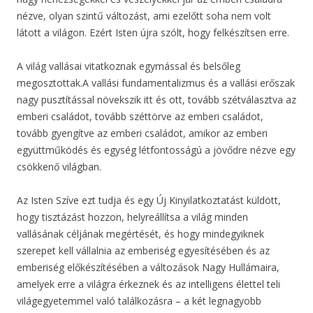
nézve, olyan szintű változást, ami ezelőtt soha nem volt
látott a világon. Ezért Isten újra szólt, hogy felkészítsen erre.
A világ vallásai vitatkoznak egymással és belsőleg
megosztottak.A vallási fundamentalizmus és a vallási erőszak
nagy pusztítással növekszik itt és ott, tovább szétválasztva az
emberi családot, tovább széttörve az emberi családot,
tovább gyengítve az emberi családot, amikor az emberi
együttműködés és egység létfontosságú a jövődre nézve egy
csökkenő világban.
Az Isten Szíve ezt tudja és egy Új Kinyilatkoztatást küldött,
hogy tisztázást hozzon, helyreállítsa a világ minden
vallásának céljának megértését, és hogy mindegyiknek
szerepet kell vállalnia az emberiség egyesítésében és az
emberiség előkészítésében a változások Nagy Hullámaira,
amelyek erre a világra érkeznek és az intelligens élettel teli
világegyetemmel való találkozásra – a két legnagyobb