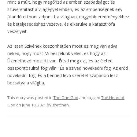
mint a múlt, hogy megőrízd az emberi szabadságot és
szuverenitást a világegyetemben, és az emberiségnek egy
állandó otthont adjon itt a világban, nagyobb eredményekhez
és beteljesedéshez vezetve, és elkerülve a katasztrófa
veszélyeit.
Az Isten Szívének köszönhetően most ez meg van adva
neked, hogy most Mi beszélünk veled, és hogy az
Üzenethozó most itt van. Értsd meg ezt, és az életed
összpontosulttá fog válni. És a szíved növekedni fog. Az erőd
növekedni fog. És a benned lévő szeretet szabadon lesz
bocsátva a világba.
This entry was posted in
The One God
and tagged
The Heart of
God
on
June 18, 2021
by
gretchen
.