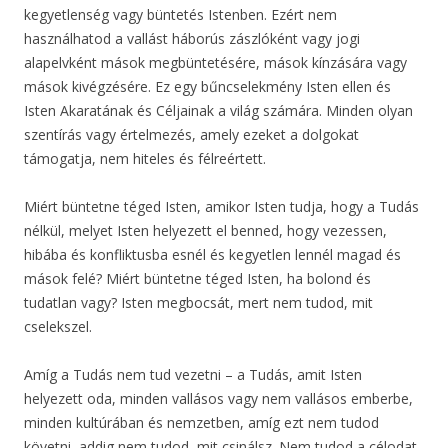
kegyetlenség vagy büntetés Istenben. Ezért nem
használhatod a vallást háborús zászlóként vagy jogi
alapelvként mások megbüntetésére, mások kínzására vagy
mások kivégzésére. Ez egy bűncselekmény Isten ellen és
Isten Akaratának és Céljainak a világ számára. Minden olyan
szentírás vagy értelmezés, amely ezeket a dolgokat
támogatja, nem hiteles és félreértett.
Miért büntetne téged Isten, amikor Isten tudja, hogy a Tudás
nélkül, melyet Isten helyezett el benned, hogy vezessen,
hibába és konfliktusba esnél és kegyetlen lennél magad és
mások felé? Miért büntetne téged Isten, ha bolond és
tudatlan vagy? Isten megbocsát, mert nem tudod, mit
cselekszel.
Amíg a Tudás nem tud vezetni – a Tudás, amit Isten
helyezett oda, minden vallásos vagy nem vallásos emberbe,
minden kultúrában és nemzetben, amíg ezt nem tudod
követni, addig nem tudod, mit csinálsz. Nem tudod a célodat.