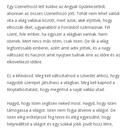
Egy Üzenethozó lett küldve az Angyali Gyülekezetből,
ahonnan az összes Üzenethozó jött. Tehát nem lehet valódi
vita a világ vallásai között, mert azok, akik eljöttek, hogy
elhozzák őket, ugyanabból a Forrásból származnak. Fél
szent, fele ember, ha egyszer a világban vannak. Nem
istenek. Mert nincs más Isten, csak Isten. De ők a világ
legfontosabb emberei, azért amit adni jöttek, és a nagy
változást és hasznot amit nyújtani tudnak erre az időre és az
elkövetkező időkre.
Ez a kihívásod. Meg kell változtatnod a szívedet ahhoz, hogy
nagyobb szerepet játszhass a világban. Meg kell kapnod a
Kinyilatkoztatást, hogy megértsd a saját vallási útad.
Hagyd, hogy Isten segítsen neked most. Hagyd, hogy Isten
támogassa a világot. Isten nem fogja átvenni a világot. De
Isten elég erőteljessé fog tenni és elég egyesültté, hogy
helyreállítsd a világot és egy sokkal jobb jövőt hozz létre,