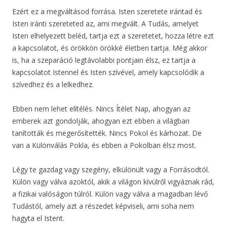
Ezért ez a megváltásod forrása. Isten szeretete irántad és
Isten iránti szereteted az, ami megvált. A Tudás, amelyet
Isten elhelyezett beléd, tartja ezt a szeretetet, hozza létre ezt
a kapcsolatot, és örökkön örökké életben tartja. Még akkor
is, ha a szeparáció legtávolabbi pontjain élsz, ez tartja a
kapcsolatot Istennel és Isten szívével, amely kapcsolódik a
szívedhez és a lelkedhez.
Ebben nem lehet elítélés. Nincs Ítélet Nap, ahogyan az
emberek azt gondolják, ahogyan ezt ebben a világban
tanították és megerősítették. Nincs Pokol és kárhozat. De
van a Különválás Pokla, és ebben a Pokolban élsz most.
Légy te gazdag vagy szegény, elkülönült vagy a Forrásodtól.
Külön vagy válva azoktól, akik a világon kívülről vigyáznak rád,
a fizikai valóságon túlról. Külön vagy válva a magadban lévő
Tudástól, amely azt a részedet képviseli, ami soha nem
hagyta el Istent.