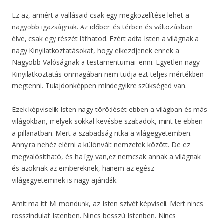
Ez az, amiért a vallásaid csak egy megközelítése lehet a
nagyobb igazságnak. Az időben és térben és változásban
élve, csak egy részét láthatod. Ezért adta Isten a világnak a
nagy Kinyilatkoztatásokat, hogy elkezdjenek ennek a
Nagyobb Valóságnak a testamentumai lenni. Egyetlen nagy
Kinyilatkoztatás önmagában nem tudja ezt teljes mértékben
megtenni. Tulajdonképpen mindegyikre szükséged van.
Ezek képviselik Isten nagy törödését ebben a világban és más
világokban, melyek sokkal kevésbe szabadok, mint te ebben
a pillanatban. Mert a szabadság ritka a világegyetemben.
Annyira nehéz elérni a különvált nemzetek között. De ez
megvalósítható, és ha így van,ez nemcsak annak a világnak
és azoknak az embereknek, hanem az egész
világegyetemnek is nagy ajándék.
Amit ma itt Mi mondunk, az Isten szívét képviseli. Mert nincs
rosszindulat Istenben. Nincs bosszú Istenben. Nincs