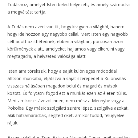
Tudáshoz, amelyet Isten beléd helyezett, és amely számodra
a megváltást tartja.
A Tudás nem azért van itt, hogy kivigyen a világból, hanem
hogy ide hozzon egy nagyobb céllal. Mert Isten egy nagyobb
célt adott az ittlétednek, ebben a világban, pontosan azon
körülmények alatt, amelyeket hajlamos vagy elkerülni vagy
megtagadni, a helyzeted valósága alatt.
Isten arra törekszik, hogy a saját különleges módoddal
állítson munkába, eljátszva a saját szerepedet a Különválás
visszacsinálásában magadon belül és magad és mások
között. És folytatni fogod ezt a munkát ezen az életen túl is.
Mert amikor eltávozol innen, nem mész a Mennybe vagy a
Pokolba. Egy másik szolgálati szintre lépsz, szolgálva azokat,
akik hátramaradtak, segíted őket, amikor tudod, felügyelve
rájuk.
Ez egy tökéletes Terv. Ez Isten Nagyobb Terve, amit egyetlen