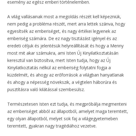
esemény az egész emberi történelemben.
A világ vallásainak most a megoldás részét kell képezniük,
nem pedig a probléma részét, mert arra lettek szánva, hogy
egyesítsék az emberiséget, és nagy értékei legyenek az
emberiség számára. De ez nagy tisztázást igényel és az
eredeti céljuk és jelentésük helyreállítását és hogy a Menny
most mit akar számukra, ami Isten Új Kinyilatkoztatásán
keresztül van biztosítva, mert Isten tudja, hogy az Új
Kinyilatkoztatás nélkül az emberiség folytatni fogja a
küzdelmét, és ahogy az erőforrások a világban hanyatlanak
és ahogy a népesség növekszik, a végtelen háborúra és
pusztításra való kilátással szembesülsz.
Természetesen Isten ezt tudja, és megpróbálja megmenteni
az emberiséget abból az állapotból, amelyet maga teremtett,
egy olyan állapotból, melyet sok faj a világegyetemeben
teremtett, gyakran nagy tragédiához vezetve.