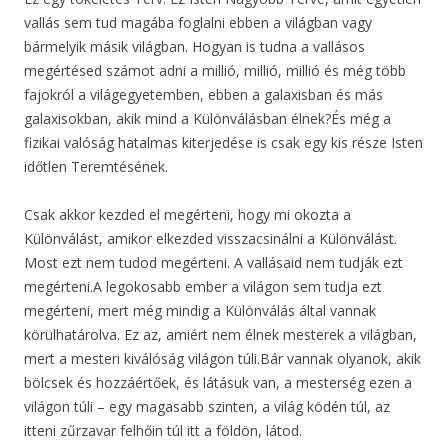
vallás sem tud magába foglalni ebben a világban vagy
bármelyik másik világban. Hogyan is tudna a vallásos
megértésed számot adni a millió, millió, millió és még több
fajokról a világegyetemben, ebben a galaxisban és más
galaxisokban, akik mind a Különválásban élnek?És még a
fizikai valóság hatalmas kiterjedése is csak egy kis része Isten
időtlen Teremtésének.
Csak akkor kezded el megérteni, hogy mi okozta a
Különválást, amikor elkezded visszacsinálni a Különválást.
Most ezt nem tudod megérteni. A vallásaid nem tudják ezt
megérteni.A legokosabb ember a világon sem tudja ezt
megérteni, mert még mindig a Különválás által vannak
körülhatárolva. Ez az, amiért nem élnek mesterek a világban,
mert a mesteri kiválóság világon túli.Bár vannak olyanok, akik
bölcsek és hozzáértőek, és látásuk van, a mesterség ezen a
világon túli – egy magasabb szinten, a világ ködén túl, az
itteni zűrzavar felhőin túl itt a földön, látod.