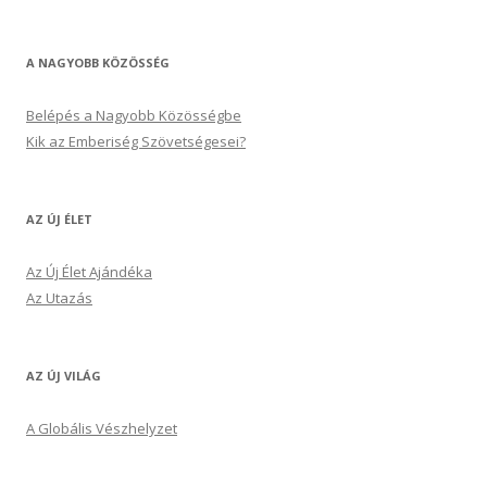
A NAGYOBB KÖZÖSSÉG
Belépés a Nagyobb Közösségbe
Kik az Emberiség Szövetségesei?
AZ ÚJ ÉLET
Az Új Élet Ajándéka
Az Utazás
AZ ÚJ VILÁG
A Globális Vészhelyzet