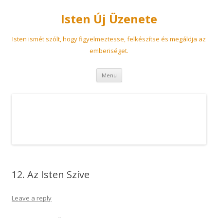
Isten Új Üzenete
Isten ismét szólt, hogy figyelmeztesse, felkészítse és megáldja az
emberiséget.
Skip
Menu
to
content
12. Az Isten Szíve
Leave a reply