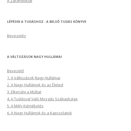
A Zarándoklat
LÉPÉSEK A TUDÁSHOZ : A BELSŐ TUDÁS KÖNYVE
Bevezetés
A VÁLTOZÁSOK NAGY HULLÁMAI
Bevezető
1. A Változások Nagy Hullámai
2. A Nagy Hullámok és az Életed
3. Elkerülni a Múltat
4. A Tudással Való Mozgás Szabadsága
5. A Mély Kiértékelés
6. A Nagy Hullámok és a Kapcsolatok