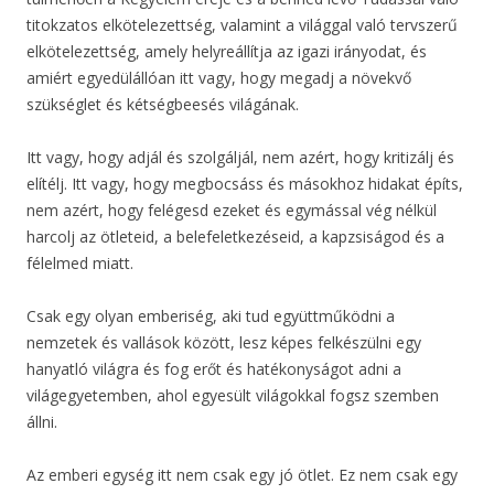
titokzatos elkötelezettség, valamint a világgal való tervszerű
elkötelezettség, amely helyreállítja az igazi irányodat, és
amiért egyedülállóan itt vagy, hogy megadj a növekvő
szükséglet és kétségbeesés világának.
Itt vagy, hogy adjál és szolgáljál, nem azért, hogy kritizálj és
elítélj. Itt vagy, hogy megbocsáss és másokhoz hidakat építs,
nem azért, hogy felégesd ezeket és egymással vég nélkül
harcolj az ötleteid, a belefeletkezéseid, a kapzsiságod és a
félelmed miatt.
Csak egy olyan emberiség, aki tud együttműködni a
nemzetek és vallások között, lesz képes felkészülni egy
hanyatló világra és fog erőt és hatékonyságot adni a
világegyetemben, ahol egyesült világokkal fogsz szemben
állni.
Az emberi egység itt nem csak egy jó ötlet. Ez nem csak egy