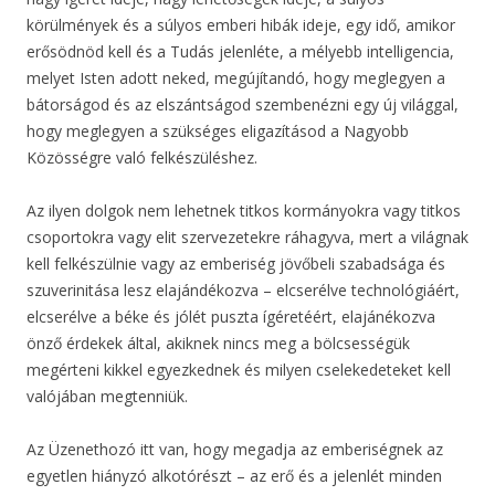
körülmények és a súlyos emberi hibák ideje, egy idő, amikor
erősödnöd kell és a Tudás jelenléte, a mélyebb intelligencia,
melyet Isten adott neked, megújítandó, hogy meglegyen a
bátorságod és az elszántságod szembenézni egy új világgal,
hogy meglegyen a szükséges eligazításod a Nagyobb
Közösségre való felkészüléshez.
Az ilyen dolgok nem lehetnek titkos kormányokra vagy titkos
csoportokra vagy elit szervezetekre ráhagyva, mert a világnak
kell felkészülnie vagy az emberiség jövőbeli szabadsága és
szuverinitása lesz elajándékozva – elcserélve technológiáért,
elcserélve a béke és jólét puszta ígéretéért, elajánékozva
önző érdekek által, akiknek nincs meg a bölcsességük
megérteni kikkel egyezkednek és milyen cselekedeteket kell
valójában megtenniük.
Az Üzenethozó itt van, hogy megadja az emberiségnek az
egyetlen hiányzó alkotórészt – az erő és a jelenlét minden