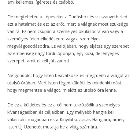
ami kellemes, ígéretes és csábító.
De megteheted a Lépéseket a Tudáshoz és visszanyerheted
ezt a hatalmat és ezt az erőt, mert a világnak most szüksége
van rá. Ez nem csupán a személyes okulásodra van vagy a
személyes felemelkedésedre vagy a személyes
megvilágosodásodra. Ez valójában, hogy eljátsz egy szerepet
az emberiség nagy fordulóponján, egy kicsi, de lényeges
szerepet, amit el kell játszanod.
Ne gondold, hogy Isten beavatkozik és megmenti a világot az
utolsó órában. Mert Isten téged küldött és mindenki mást,
hogy megmentse a világot, mielőtt az utolsó óra lenne.
De ez a küldetés és ez a cél nem tükröződik a személyes
kívánságaidban és céljaidban. Egy mélyebb hangra kell
válaszolni magadban és a Kinyilatkoztatás Hangjára, amely
Isten Új Üzenetét mutatja be a világ számára.