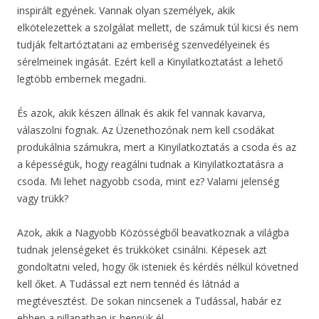
inspirált egyének. Vannak olyan személyek, akik
elkötelezettek a szolgálat mellett, de számuk túl kicsi és nem
tudják feltartóztatani az emberiség szenvedélyeinek és
sérelmeinek ingását. Ezért kell a Kinyilatkoztatást a lehető
legtöbb embernek megadni.
És azok, akik készen állnak és akik fel vannak kavarva,
válaszolni fognak. Az Üzenethozónak nem kell csodákat
produkálnia számukra, mert a Kinyilatkoztatás a csoda és az
a képességük, hogy reagálni tudnak a Kinyilatkoztatásra a
csoda. Mi lehet nagyobb csoda, mint ez? Valami jelenség
vagy trükk?
Azok, akik a Nagyobb Közösségből beavatkoznak a világba
tudnak jelenségeket és trükköket csinálni. Képesek azt
gondoltatni veled, hogy ők isteniek és kérdés nélkül követned
kell őket. A Tudással ezt nem tennéd és látnád a
megtévesztést. De sokan nincsenek a Tudással, habár ez
ebben a pillanatban is bennük él.