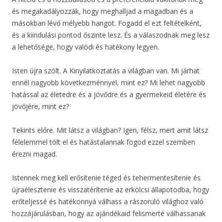
és megakadályozzák, hogy meghalljad a magadban és a
másokban lévő mélyebb hangot. Fogadd el ezt feltételként,
és a kiindulási pontod őszinte lesz. És a válaszodnak meg lesz
a lehetősége, hogy valódi és hatékony legyen.
Isten újra szólt. A Kinyilatkoztatás a világban van. Mi járhat
ennél nagyobb következménnyel, mint ez? Mi lehet nagyobb
hatással az életedre és a jövődre és a gyermekeid életére és
jövőjére, mint ez?
Tekints előre. Mit látsz a világban? Igen, félsz, mert amit látsz
félelemmel tölt el és hatástalannak fogod ezzel szemben
érezni magad.
Istennek meg kell erősítenie téged és tehermentesítenie és
újraélesztenie és visszatérítenie az erkölcsi állapotodba, hogy
erőteljessé és hatékonnyá válhass a rászoruló világhoz való
hozzájárulásban, hogy az ajándékaid felismerté válhassanak