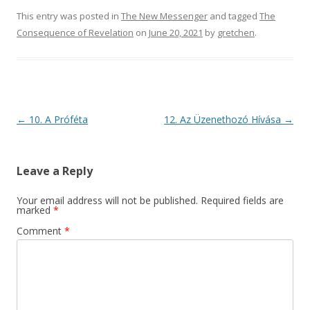
This entry was posted in
The New Messenger
and tagged
The
Consequence of Revelation
on
June 20, 2021
by
gretchen
.
Post
←
10. A Próféta
12. Az Üzenethozó Hívása
→
navigation
Leave a Reply
Your email address will not be published.
Required fields are
marked
*
Comment
*