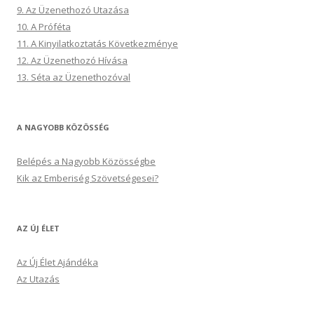
9. Az Üzenethozó Utazása
10. A Próféta
11. A Kinyilatkoztatás Következménye
12. Az Üzenethozó Hívása
13. Séta az Üzenethozóval
A NAGYOBB KÖZÖSSÉG
Belépés a Nagyobb Közösségbe
Kik az Emberiség Szövetségesei?
AZ ÚJ ÉLET
Az Új Élet Ajándéka
Az Utazás