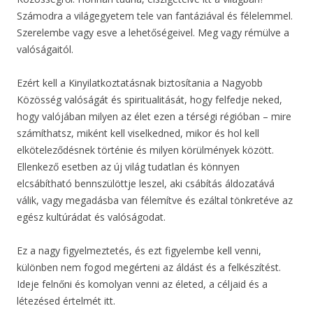
Számodra a világegyetem tele van fantáziával és félelemmel.
Szerelembe vagy esve a lehetőségeivel. Meg vagy rémülve a
valóságaitól.
Ezért kell a Kinyilatkoztatásnak biztosítania a Nagyobb
Közösség valóságát és spiritualitását, hogy felfedje neked,
hogy valójában milyen az élet ezen a térségi régióban – mire
számíthatsz, miként kell viselkedned, mikor és hol kell
elköteleződésnek történie és milyen körülmények között.
Ellenkező esetben az új világ tudatlan és könnyen
elcsábítható bennszülöttje leszel, aki csábítás áldozatává
válik, vagy megadásba van félemítve és ezáltal tönkretéve az
egész kultúrádat és valóságodat.
Ez a nagy figyelmeztetés, és ezt figyelembe kell venni,
különben nem fogod megérteni az áldást és a felkészítést.
Ideje felnőni és komolyan venni az életed, a céljaid és a
létezésed értelmét itt.