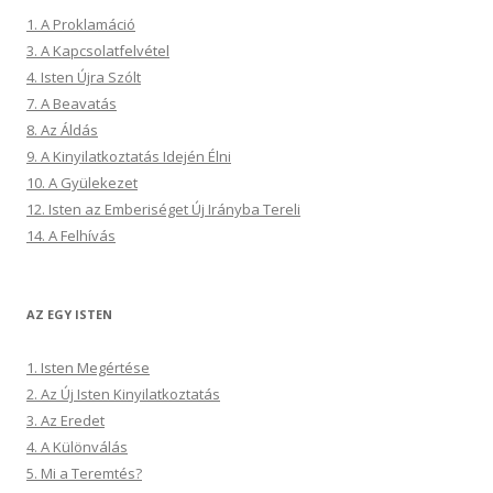
1. A Proklamáció
3. A Kapcsolatfelvétel
4. Isten Újra Szólt
7. A Beavatás
8. Az Áldás
9. A Kinyilatkoztatás Idején Élni
10. A Gyülekezet
12. Isten az Emberiséget Új Irányba Tereli
14. A Felhívás
AZ EGY ISTEN
1. Isten Megértése
2. Az Új Isten Kinyilatkoztatás
3. Az Eredet
4. A Különválás
5. Mi a Teremtés?