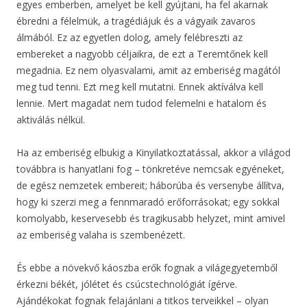
egyes emberben, amelyet be kell gyújtani, ha fel akarnak
ébredni a félelmük, a tragédiájuk és a vágyaik zavaros
álmából. Ez az egyetlen dolog, amely felébreszti az
embereket a nagyobb céljaikra, de ezt a Teremtőnek kell
megadnia. Ez nem olyasvalami, amit az emberiség magától
meg tud tenni. Ezt meg kell mutatni. Ennek aktíválva kell
lennie. Mert magadat nem tudod felemelni e hatalom és
aktiválás nélkül.
Ha az emberiség elbukig a Kinyilatkoztatással, akkor a világod
továbbra is hanyatlani fog – tönkretéve nemcsak egyéneket,
de egész nemzetek embereit; háborúba és versenybe állítva,
hogy ki szerzi meg a fennmaradó erőforrásokat; egy sokkal
komolyabb, keservesebb és tragikusabb helyzet, mint amivel
az emberiség valaha is szembenézett.
És ebbe a növekvő káoszba erők fognak a világegyetemből
érkezni békét, jólétet és csúcstechnológiát ígérve.
Ajándékokat fognak felajánlani a titkos terveikkel – olyan