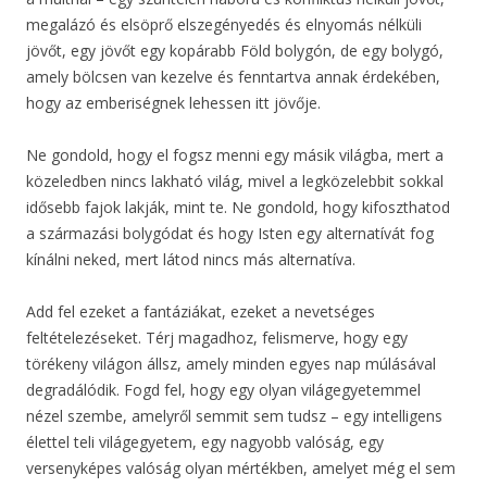
megalázó és elsöprő elszegényedés és elnyomás nélküli
jövőt, egy jövőt egy kopárabb Föld bolygón, de egy bolygó,
amely bölcsen van kezelve és fenntartva annak érdekében,
hogy az emberiségnek lehessen itt jövője.
Ne gondold, hogy el fogsz menni egy másik világba, mert a
közeledben nincs lakható világ, mivel a legközelebbit sokkal
idősebb fajok lakják, mint te. Ne gondold, hogy kifoszthatod
a származási bolygódat és hogy Isten egy alternatívát fog
kínálni neked, mert látod nincs más alternatíva.
Add fel ezeket a fantáziákat, ezeket a nevetséges
feltételezéseket. Térj magadhoz, felismerve, hogy egy
törékeny világon állsz, amely minden egyes nap múlásával
degradálódik. Fogd fel, hogy egy olyan világegyetemmel
nézel szembe, amelyről semmit sem tudsz – egy intelligens
élettel teli világegyetem, egy nagyobb valóság, egy
versenyképes valóság olyan mértékben, amelyet még el sem