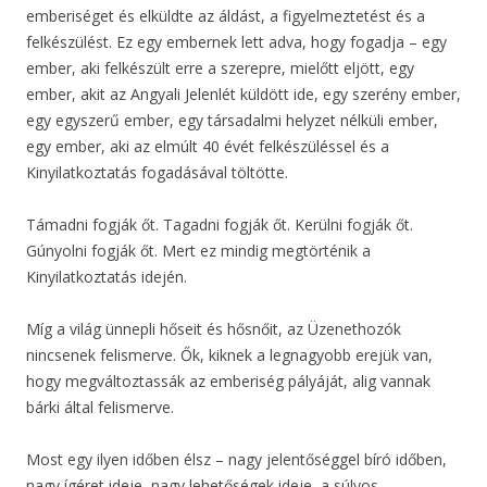
emberiséget és elküldte az áldást, a figyelmeztetést és a
felkészülést. Ez egy embernek lett adva, hogy fogadja – egy
ember, aki felkészült erre a szerepre, mielőtt eljött, egy
ember, akit az Angyali Jelenlét küldött ide, egy szerény ember,
egy egyszerű ember, egy társadalmi helyzet nélküli ember,
egy ember, aki az elmúlt 40 évét felkészüléssel és a
Kinyilatkoztatás fogadásával töltötte.
Támadni fogják őt. Tagadni fogják őt. Kerülni fogják őt.
Gúnyolni fogják őt. Mert ez mindig megtörténik a
Kinyilatkoztatás idején.
Míg a világ ünnepli hőseit és hősnőit, az Üzenethozók
nincsenek felismerve. Ők, kiknek a legnagyobb erejük van,
hogy megváltoztassák az emberiség pályáját, alig vannak
bárki által felismerve.
Most egy ilyen időben élsz – nagy jelentőséggel bíró időben,
nagy ígéret ideje, nagy lehetőségek ideje, a súlyos