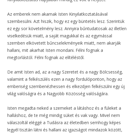
Az emberek nem akarnak Isten Kinyilatkoztatásával
szembesülni. Azt hiszik, hogy ez egy büntetés lesz. Szerintük
ez egy sor követelmény lesz. Annyira bűntudatosak az illetlen
viselkedésük miatt, a saját magukkal és az egymással
szemben elkövetett bűncselekményeik miatt, nem akarják
hallani, mit akarhat Isten mondani. Félni fognak a
megtorlástól. Félni fognak az elítéléstől.
De amit Isten ad, az a nagy Szeretet és a nagy Bölcsesség,
valamint a felkészülés ezen a nagy fordulóponton, hogy az
emberiség szembenézhessen és elkezdjen felkészülni egy új
világ valóságra és a Nagyobb Közösség valóságára.
Isten megadta neked a szemeket a látáshoz és a füleket a
halláshoz, de te még mindig süket és vak vagy. Mivel nem
válaszoltál eléggé a Tudásra az életedben semhogy képes
legyél tisztán látni és hallani az igazságot mindazok között,