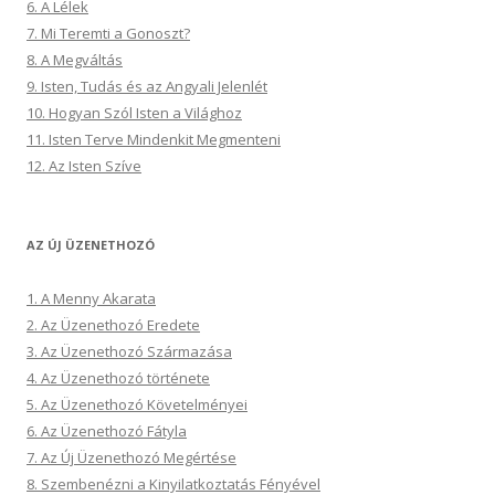
6. A Lélek
7. Mi Teremti a Gonoszt?
8. A Megváltás
9. Isten, Tudás és az Angyali Jelenlét
10. Hogyan Szól Isten a Világhoz
11. Isten Terve Mindenkit Megmenteni
12. Az Isten Szíve
AZ ÚJ ÜZENETHOZÓ
1. A Menny Akarata
2. Az Üzenethozó Eredete
3. Az Üzenethozó Származása
4. Az Üzenethozó története
5. Az Üzenethozó Követelményei
6. Az Üzenethozó Fátyla
7. Az Új Üzenethozó Megértése
8. Szembenézni a Kinyilatkoztatás Fényével