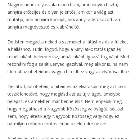
Nagyon nehéz olyasvalamiben bízni, ami annyira tiszta,
annyira erőteljes és olyan jelentős, amikor a világ azt
mutatja, ami annyira korrupt, ami annyira lefokozott, ami
annyira megtévesztő és kiábrándító.
De Isten megadta neked a szemeket a látáshoz és a füleket
a halláshoz. Tudni fogod, hogy a Kinyilatkoztatás igaz és
minél inkább belemerülsz, annál inkább igazzá fog válni. Mert
rezonálni fog a saját Lényed igazával, még akkor is, ha nem
idomul az ötleteidhez vagy a hiteidhez vagy az elvárásaidhoz.
De látod, az ötleteid, a hiteid és az elvárásaid még azt sem
teszik lehetővé, hogy meglásd azt az új világot, amelybe
belépsz, és amelyben már benne élsz. Nem engedik meg,
hogy megláthasd a Nagyobb Közösség valóságát, sőt azt
sem, hogy létezik egy Nagyobb Közösség vagy hogy ez
bármilyen módon fontos lenne az életedre nézve.
A hiteid és a hozzáállásod és a preferenciáid vakítanak meg