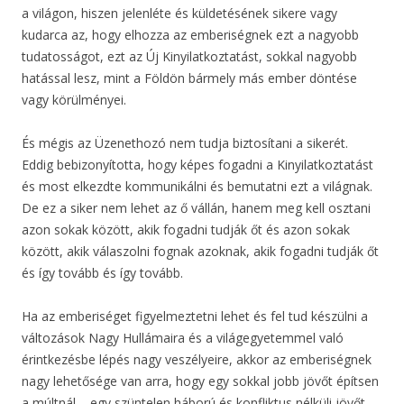
a világon, hiszen jelenléte és küldetésének sikere vagy
kudarca az, hogy elhozza az emberiségnek ezt a nagyobb
tudatosságot, ezt az Új Kinyilatkoztatást, sokkal nagyobb
hatással lesz, mint a Földön bármely más ember döntése
vagy körülményei.
És mégis az Üzenethozó nem tudja biztosítani a sikerét.
Eddig bebizonyította, hogy képes fogadni a Kinyilatkoztatást
és most elkezdte kommunikálni és bemutatni ezt a világnak.
De ez a siker nem lehet az ő vállán, hanem meg kell osztani
azon sokak között, akik fogadni tudják őt és azon sokak
között, akik válaszolni fognak azoknak, akik fogadni tudják őt
és így tovább és így tovább.
Ha az emberiséget figyelmeztetni lehet és fel tud készülni a
változások Nagy Hullámaira és a világegyetemmel való
érintkezésbe lépés nagy veszélyeire, akkor az emberiségnek
nagy lehetősége van arra, hogy egy sokkal jobb jövőt építsen
a múltnál – egy szüntelen háború és konfliktus nélküli jövőt,