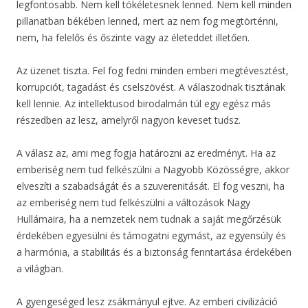
legfontosabb. Nem kell tökéletesnek lenned. Nem kell minden
pillanatban békében lenned, mert az nem fog megtörténni,
nem, ha felelős és őszinte vagy az életeddet illetően.
Az üzenet tiszta. Fel fog fedni minden emberi megtévesztést,
korrupciót, tagadást és cselszövést. A válaszodnak tisztának
kell lennie. Az intellektusod birodalmán túl egy egész más
részedben az lesz, amelyről nagyon keveset tudsz.
A válasz az, ami meg fogja határozni az eredményt. Ha az
emberiség nem tud felkészülni a Nagyobb Közösségre, akkor
elveszíti a szabadságát és a szuverenitását. El fog veszni, ha
az emberiség nem tud felkészülni a változások Nagy
Hullámaira, ha a nemzetek nem tudnak a saját megőrzésük
érdekében egyesülni és támogatni egymást, az egyensúly és
a harmónia, a stabilitás és a biztonság fenntartása érdekében
a világban.
A gyengeséged lesz zsákmányul ejtve. Az emberi civilizáció