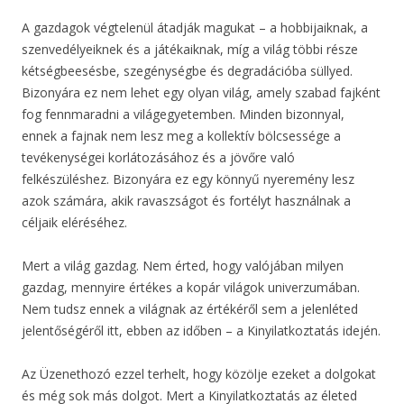
A gazdagok végtelenül átadják magukat – a hobbijaiknak, a
szenvedélyeiknek és a játékaiknak, míg a világ többi része
kétségbeesésbe, szegénységbe és degradációba süllyed.
Bizonyára ez nem lehet egy olyan világ, amely szabad fajként
fog fennmaradni a világegyetemben. Minden bizonnyal,
ennek a fajnak nem lesz meg a kollektív bölcsessége a
tevékenységei korlátozásához és a jövőre való
felkészüléshez. Bizonyára ez egy könnyű nyeremény lesz
azok számára, akik ravaszságot és fortélyt használnak a
céljaik eléréséhez.
Mert a világ gazdag. Nem érted, hogy valójában milyen
gazdag, mennyire értékes a kopár világok univerzumában.
Nem tudsz ennek a világnak az értékéről sem a jelenléted
jelentőségéről itt, ebben az időben – a Kinyilatkoztatás idején.
Az Üzenethozó ezzel terhelt, hogy közölje ezeket a dolgokat
és még sok más dolgot. Mert a Kinyilatkoztatás az életed