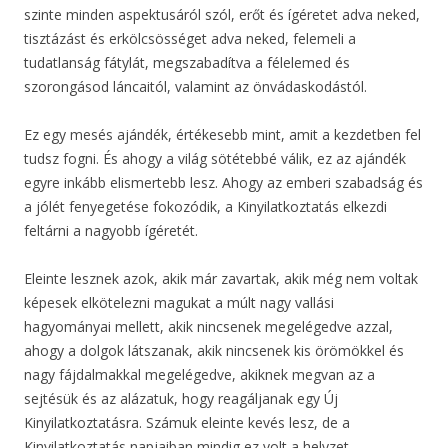
szinte minden aspektusáról szól, erőt és ígéretet adva neked,
tisztázást és erkölcsösséget adva neked, felemeli a
tudatlanság fátylát, megszabadítva a félelemed és
szorongásod láncaitól, valamint az önvádaskodástól.
Ez egy mesés ajándék, értékesebb mint, amit a kezdetben fel
tudsz fogni. És ahogy a világ sötétebbé válik, ez az ajándék
egyre inkább elismertebb lesz. Ahogy az emberi szabadság és
a jólét fenyegetése fokozódik, a Kinyilatkoztatás elkezdi
feltárni a nagyobb ígéretét.
Eleinte lesznek azok, akik már zavartak, akik még nem voltak
képesek elkötelezni magukat a múlt nagy vallási
hagyományai mellett, akik nincsenek megelégedve azzal,
ahogy a dolgok látszanak, akik nincsenek kis örömökkel és
nagy fájdalmakkal megelégedve, akiknek megvan az a
sejtésük és az alázatuk, hogy reagáljanak egy Új
Kinyilatkoztatásra. Számuk eleinte kevés lesz, de a
Kinyilatkoztatás napjaiban mindig ez volt a helyzet.