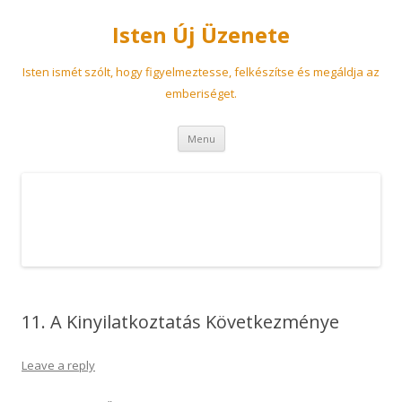
Isten Új Üzenete
Isten ismét szólt, hogy figyelmeztesse, felkészítse és megáldja az
emberiséget.
Skip
Menu
to
content
11. A Kinyilatkoztatás Következménye
Leave a reply