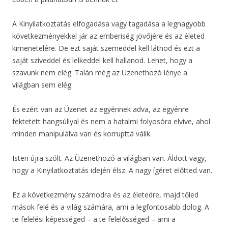
A Kinyilatkoztatás elfogadása vagy tagadása a legnagyobb
következményekkel jár az emberiség jövőjére és az életed
kimenetelére. De ezt saját szemeddel kell látnod és ezt a
saját szíveddel és lelkeddel kell hallanod. Lehet, hogy a
szavunk nem elég. Talán még az Üzenethozó lénye a
világban sem elég.
És ezért van az Üzenet az egyénnek adva, az egyénre
fektetett hangsúllyal és nem a hatalmi folyosóra elvíve, ahol
minden manipulálva van és korrupttá válik.
Isten újra szólt. Az Üzenethozó a világban van. Áldott vagy,
hogy a Kinyilatkoztatás idején élsz. A nagy ígéret előtted van.
Ez a következmény számodra és az életedre, majd tőled
mások felé és a világ számára, ami a legfontosabb dolog. A
te felelési képességed – a te felelősséged – ami a