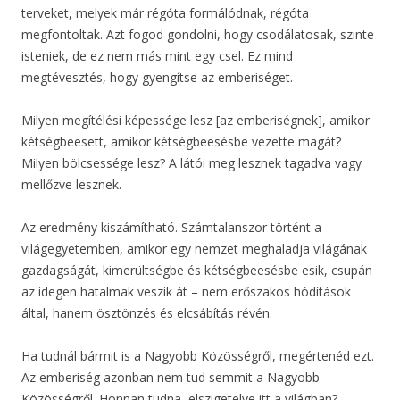
terveket, melyek már régóta formálódnak, régóta
megfontoltak. Azt fogod gondolni, hogy csodálatosak, szinte
isteniek, de ez nem más mint egy csel. Ez mind
megtévesztés, hogy gyengítse az emberiséget.
Milyen megítélési képessége lesz [az emberiségnek], amikor
kétségbeesett, amikor kétségbeesésbe vezette magát?
Milyen bölcsessége lesz? A látói meg lesznek tagadva vagy
mellőzve lesznek.
Az eredmény kiszámítható. Számtalanszor történt a
világegyetemben, amikor egy nemzet meghaladja világának
gazdagságát, kimerültségbe és kétségbeesésbe esik, csupán
az idegen hatalmak veszik át – nem erőszakos hódítások
által, hanem ösztönzés és elcsábítás révén.
Ha tudnál bármit is a Nagyobb Közösségről, megértenéd ezt.
Az emberiség azonban nem tud semmit a Nagyobb
Közösségről. Honnan tudna, elszigetelve itt a világban?