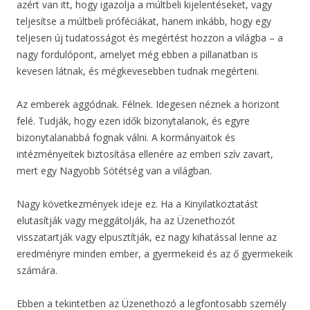
azért van itt, hogy igazolja a múltbeli kijelentéseket, vagy
teljesítse a múltbeli próféciákat, hanem inkább, hogy egy
teljesen új tudatosságot és megértést hozzon a világba – a
nagy fordulópont, amelyet még ebben a pillanatban is
kevesen látnak, és mégkevesebben tudnak megérteni.
Az emberek aggódnak. Félnek. Idegesen néznek a horizont
felé. Tudják, hogy ezen idők bizonytalanok, és egyre
bizonytalanabbá fognak válni. A kormányaitok és
intézményeitek biztosítása ellenére az emberi szív zavart,
mert egy Nagyobb Sötétség van a világban.
Nagy következmények ideje ez. Ha a Kinyilatkoztatást
elutasítják vagy meggátolják, ha az Üzenethozót
visszatartják vagy elpusztítják, ez nagy kihatással lenne az
eredményre minden ember, a gyermekeid és az ő gyermekeik
számára.
Ebben a tekintetben az Üzenethozó a legfontosabb személy