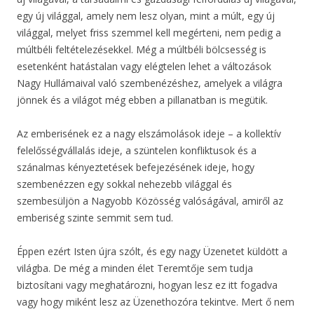
egy új világgal, amely nem lesz olyan, mint a múlt, egy új
világgal, melyet friss szemmel kell megérteni, nem pedig a
múltbéli feltételezésekkel. Még a múltbéli bölcsesség is
esetenként hatástalan vagy elégtelen lehet a változások
Nagy Hullámaival való szembenézéshez, amelyek a világra
jönnek és a világot még ebben a pillanatban is megütik.
Az emberisének ez a nagy elszámolások ideje – a kollektív
felelősségvállalás ideje, a szüntelen konfliktusok és a
szánalmas kényeztetések befejezésének ideje, hogy
szembenézzen egy sokkal nehezebb világgal és
szembesüljön a Nagyobb Közösség valóságával, amiről az
emberiség szinte semmit sem tud.
Éppen ezért Isten újra szólt, és egy nagy Üzenetet küldött a
világba. De még a minden élet Teremtője sem tudja
biztosítani vagy meghatározni, hogyan lesz ez itt fogadva
vagy hogy miként lesz az Üzenethozóra tekintve. Mert ő nem