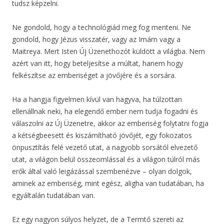
tudsz képzelni.
Ne gondold, hogy a technológiád meg fog menteni. Ne
gondold, hogy Jézus visszatér, vagy az Imám vagy a
Maitreya. Mert Isten Új Üzenethozót küldött a világba. Nem
azért van itt, hogy beteljesítse a múltat, hanem hogy
felkészítse az emberiséget a jövőjére és a sorsára.
Ha a hangja figyelmen kívül van hagyva, ha túlzottan
ellenállnak neki, ha elegendő ember nem tudja fogadni és
válaszolni az Új Üzenetre, akkor az emberiség folytatni fogja
a kétségbeesett és kiszámítható jövőjét, egy fokozatos
önpusztítás felé vezető utat, a nagyobb sorsától elvezető
utat, a világon belül összeomlással és a világon túlról más
erők által való leigázással szembenézve – olyan dolgok,
aminek az emberiség, mint egész, aligha van tudatában, ha
egyáltalán tudatában van.
Ez egy nagyon súlyos helyzet, de a Termtő szereti az