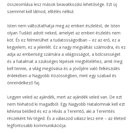
összeomlása lesz mások beavatkozási lehetősége. Ezt új
szemmel kell látnod, elítélés nélkül.
Isten nem változtathatja meg az emberi észlelést, de Isten
olyan Tudást adott neked, amelyet az emberi észlelés nem
köt. És ez felmerülhet a tudatosságodban – ez az erő, ez a
kegyelem, ez a jelenlét. Ez a nagy megváltás számodra, és ez
adja az emberiség számára a világosságot, a bölcsességet
és a hatalmat a szükséges lépések megtételéhez, amit meg
kell tennie, a világ megóvása és a jövőjére való felkészülés
érdekében a Nagyobb Közösségben, mint egy szabad és
önrendelkező faj.
Legyen veled az ajándék, mert az ajándék veled van. De ezt
nem hívhatod ki magadból. Egy Nagyobb Hatalomnak kell ezt
kihívnia belőled és ez a Hívás a Teremtő, aki a Teremtés
részeként hív téged. És a válaszod válasz lesz erre – az életed
legfontosabb kommunikációja.