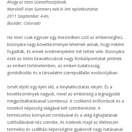
Ahogy ez Isten Üzenethozójának,
Marshall Vian Summers-nek ki lett nyilatkoztatva
2011 Szeptember 4-én,
Boulder, Colorado
Ha Isten csak egyszer egy évezredben szól az emberiséghez,
bizonyára nagy következményei lehetnek annak, hogy miként
fogadták, és ennek eredményeként mit tettek vele. Bizonyára
ezek az Isteni beavatkozások nagy fordulópontokat jelölnek
az emberi történelemben, az emberi tudatosság,
gondolkodás és a társadalmi szerepvállalás evolúciójában.
Ismét eljött egy ilyen idő, a Kinyilatkoztatás idején. És a
következmények nagyok, mivel az emberiség a legnagyobb
megpróbáltatásaival szembesül. A csökkenő erőforrások és a
növekvő népesség világával kell szembenéznie. A
természetes környezet romlásával és a világ éghajlatának
széthullásával néz szembe, és ezeknek majd az élelmiszer-
termelési és szállítási képességére gyakorolt nagy hatásaival.