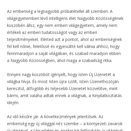
Az emberiség a legnagyobb próbatétellel áll szemben. A
világegyetemben lévő intelligens élet Nagyobb Közösségének
küszöbén állsz, egy nem emberi világegyetem, amely nem
értékeli az emberi tudatosságot vagy az emberi
teljesítményeket. Elérted azt a pontot, ahol az emberiségnek
fel kell nőnie, felelőssé és egyesültté kell válnia ahhoz, hogy
fennmaradjon a saját világában, és szabad maradjon ebben
a Nagyobb Közösségben, ahol maga a szabadság ritka.
Ennyire nagy küszöböt igényelt, hogy Isten Új Üzenetét a
világba hívja. És most Isten újra szólt, Isten Üzenethozóján
keresztül, átfogóbb és teljesebb Üzenetet közvetítve, mint
bármi, amit valaha adtak ennek a világnak, a Kinyilatkoztatás
idején.
Az idő későre jár. A következmények jelentősek. Az
emberiség egy új világgal néz szembe – a környezeti zavarok
új világával, a társadalmi és gazdasági felfordulás új világával,