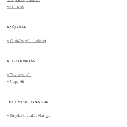
Az Utazás
AZ ÚJ VILÁG
A Globális Vészhelyzet
A TISZTA VALLÁS
A Tiszta Vallás
A Nagy Hit
THE TIME OF REVELATION
A Kinyilatkoztatás Hangja