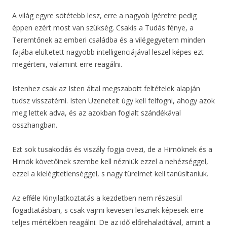
A világ egyre sötétebb lesz, erre a nagyob ígéretre pedig
éppen ezért most van szükség. Csakis a Tudás fénye, a
Teremtőnek az emberi családba és a vilégegyetem minden
fajába elültetett nagyobb intelligenciájával leszel képes ezt
megérteni, valamint erre reagálni.
Istenhez csak az Isten által megszabott feltételek alapján
tudsz visszatérni. Isten Üzeneteit úgy kell felfogni, ahogy azok
meg lettek adva, és az azokban foglalt szándékával
összhangban.
Ezt sok tusakodás és viszály fogja övezi, de a Hirnöknek és a
Hirnök követőinek szembe kell nézniük ezzel a nehézséggel,
ezzel a kielégítetlenséggel, s nagy türelmet kell tanúsítaniuk.
Az efféle Kinyilatkoztatás a kezdetben nem részesül
fogadtatásban, s csak vajmi kevesen lesznek képesek erre
teljes mértékben reagálni. De az idő előrehaladtával, amint a