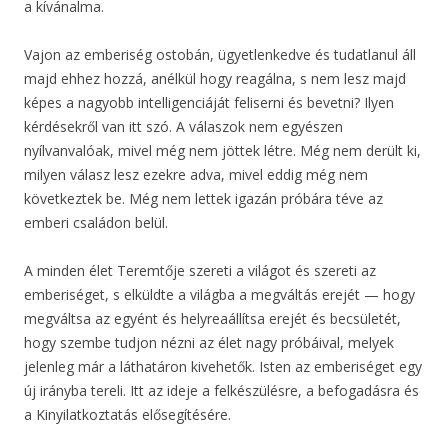
a kívánalma.
Vajon az emberiség ostobán, ügyetlenkedve és tudatlanul áll
majd ehhez hozzá, anélkül hogy reagálna, s nem lesz majd
képes a nagyobb intelligenciáját feliserni és bevetni? Ilyen
kérdésekről van itt szó. A válaszok nem egyészen
nyílvanvalóak, mivel még nem jöttek létre. Még nem derült ki,
milyen válasz lesz ezekre adva, mivel eddig még nem
következtek be. Még nem lettek igazán próbára téve az
emberi családon belül.
A minden élet Teremtője szereti a világot és szereti az
emberiséget, s elküldte a világba a megváltás erejét — hogy
megváltsa az egyént és helyreaállítsa erejét és becsületét,
hogy szembe tudjon nézni az élet nagy próbáival, melyek
jelenleg már a láthatáron kivehetők. Isten az emberiséget egy
új irányba tereli. Itt az ideje a felkészülésre, a befogadásra és
a Kinyilatkoztatás elősegítésére.