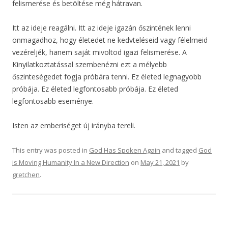
felismerése és betöltése még hátravan.
Itt az ideje reagálni. Itt az ideje igazán őszintének lenni
önmagadhoz, hogy életedet ne kedvteléseid vagy félelmeid
vezéreljék, hanem saját mivoltod igazi felismerése. A
Kinyilatkoztatással szembenézni ezt a mélyebb
őszinteségedet fogja próbára tenni. Ez életed legnagyobb
próbája. Ez életed legfontosabb próbája. Ez életed
legfontosabb eseménye.
Isten az emberiséget új irányba tereli.
This entry was posted in
God Has Spoken Again
and tagged
God
is Moving Humanity In a New Direction
on
May 21, 2021
by
gretchen
.