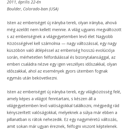
2011, április 22-én
Boulder, Colorado-ban (USA)
Isten az emberiséget új irányba tereli, olyan irányba, ahová
még azelőtt nem kellett mennie. A világ ugyanis megváltozott
s az emberiségnek a világegyetemben levő élet Nagyobb
Közösségével kell számolnia — nagy változással, egy nagy
küszöbön való átlépéssel az emberiség hosszú evolúciója
során, mérhetetlen felfordulással és bizonytalansággal, az
emberi családra nézve egy igen veszélyes időszakkal, olyan
időszakkal, ahol az események gyors ütemben fognak
egymás után bekövetkezni.
Isten az emberiséget új irányba tereli, egy világközösség felé,
amely képes a világot fenntartani, s készen áll a
világegyetemben levő valóságokkal találkozni, mégpedig rád
kényszerített valóságokkal, melyeknek a súlya már ebben a
pillanatban is rátok nehezedik. Ez egy nagyméretű változás,
amit sokan már ugyan éreznek, felfogni viszont képtelenek.