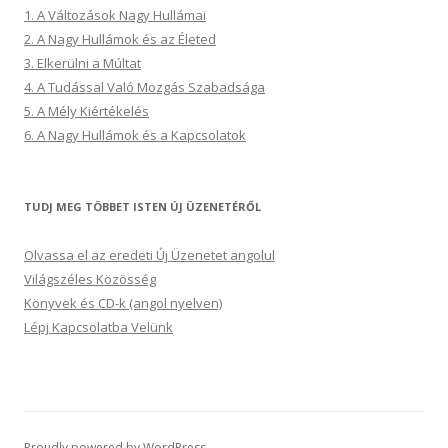
1. A Változások Nagy Hullámai
2. A Nagy Hullámok és az Életed
3. Elkerülni a Múltat
4. A Tudással Való Mozgás Szabadsága
5. A Mély Kiértékelés
6. A Nagy Hullámok és a Kapcsolatok
TUDJ MEG TÖBBET ISTEN ÚJ ÜZENETÉRŐL
Olvassa el az eredeti Új Üzenetet angolul
Világszéles Közösség
Könyvek és CD-k (angol nyelven)
Lépj Kapcsolatba Velünk
Proudly powered by WordPress