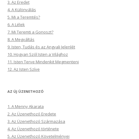
3. Az Eredet
4. A Különválás
5. Mi a Teremtés?
6. A Lélek
7. Mi Teremti a Gonoszt?
8. A Megváltás
9. Isten, Tudás és az Angyali Jelenlét
10. Hogyan Szól Isten a Világhoz
11. Isten Terve Mindenkit Megmenteni
12. Az Isten Szíve
AZ ÚJ ÜZENETHOZÓ
1. A Menny Akarata
2. Az Üzenethozó Eredete
3. Az Üzenethozó Származása
4. Az Üzenethozó története
5. Az Üzenethozó Követelményei