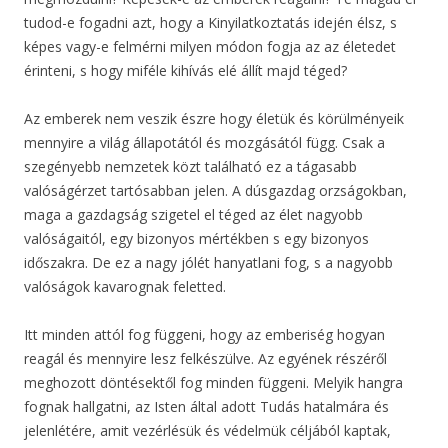
tudod-e fogadni azt, hogy a Kinyilatkoztatás idején élsz, s
képes vagy-e felmérni milyen módon fogja az az életedet
érinteni, s hogy miféle kihívás elé állít majd téged?
Az emberek nem veszik észre hogy életük és körülményeik
mennyire a világ állapotától és mozgásától függ. Csak a
szegényebb nemzetek közt található ez a tágasabb
valóságérzet tartósabban jelen. A dúsgazdag orzságokban,
maga a gazdagság szigetel el téged az élet nagyobb
valóságaitól, egy bizonyos mértékben s egy bizonyos
időszakra. De ez a nagy jólét hanyatlani fog, s a nagyobb
valóságok kavarognak feletted.
Itt minden attól fog függeni, hogy az emberiség hogyan
reagál és mennyire lesz felkészülve. Az egyének részéről
meghozott döntésektől fog minden függeni. Melyik hangra
fognak hallgatni, az Isten által adott Tudás hatalmára és
jelenlétére, amit vezérlésük és védelmük céljából kaptak,