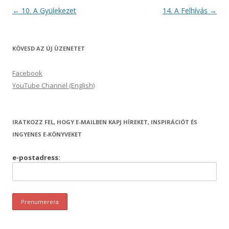
Post
←
10. A Gyülekezet
14. A Felhívás
→
navigation
KÖVESD AZ ÚJ ÜZENETET
Facebook
YouTube Channel (English)
IRATKOZZ FEL, HOGY E-MAILBEN KAPJ HÍREKET, INSPIRÁCIÓT ÉS
INGYENES E-KÖNYVEKET
e-postadress: