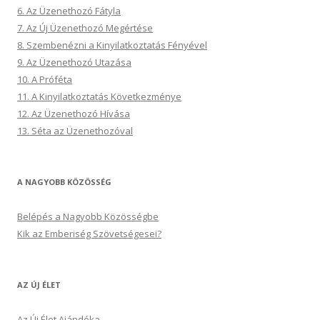
6. Az Üzenethozó Fátyla
7. Az Új Üzenethozó Megértése
8. Szembenézni a Kinyilatkoztatás Fényével
9. Az Üzenethozó Utazása
10. A Próféta
11. A Kinyilatkoztatás Következménye
12. Az Üzenethozó Hívása
13. Séta az Üzenethozóval
A NAGYOBB KÖZÖSSÉG
Belépés a Nagyobb Közösségbe
Kik az Emberiség Szövetségesei?
AZ ÚJ ÉLET
Az Új Élet Ajándéka