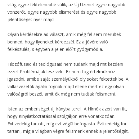
világ egyre féktelenebbé válik, az Új Üzenet egyre nagyobb
vonzerőt, egyre nagyobb elismerést és egyre nagyobb
jelentőséget nyer majd.
Olyan kérdésekre ad választ, amik még fel sem merültek
benned, hogy ilyeneket kérdezzél. Ez a jövőre való
felkészülés, s egyben a jelen előírt gyógymódja.
Filozófusaid és teológusaid nem tudank majd mit kezdeni
ezzel. Problémájuk lesz vele. Ez nem fog értelmükhöz
igazodni, amibe saját személyükből oly sokat fektettek be. A
vallásvezetők ágálni fognak majd ellene mert ez egy olyan
valóságról beszél, amit ők még nem tudtak felismerni.
Isten az emberiséget új irányba tereli. A Hirnök azért van itt,
hogy Kinyilatkoztatással szolgáljon erre vonatkozóan.
Évtizedekig tartott, míg ezt végül befogasta. Évtizedekig for
tartani, míg a világban végre felismerik ennek a jelentőségét.