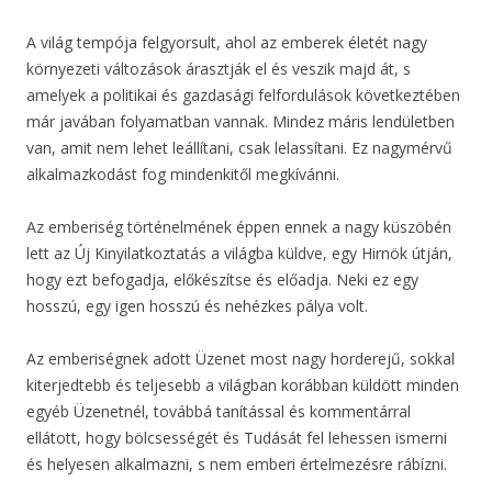
A világ tempója felgyorsult, ahol az emberek életét nagy
környezeti változások árasztják el és veszik majd át, s
amelyek a politikai és gazdasági felfordulások következtében
már javában folyamatban vannak. Mindez máris lendületben
van, amit nem lehet leállítani, csak lelassítani. Ez nagymérvű
alkalmazkodást fog mindenkitől megkívánni.
Az emberiség történelmének éppen ennek a nagy küszöbén
lett az Új Kinyilatkoztatás a világba küldve, egy Hirnök útján,
hogy ezt befogadja, előkészítse és előadja. Neki ez egy
hosszú, egy igen hosszú és nehézkes pálya volt.
Az emberiségnek adott Üzenet most nagy horderejű, sokkal
kiterjedtebb és teljesebb a világban korábban küldött minden
egyéb Üzenetnél, továbbá tanítással és kommentárral
ellátott, hogy bölcsességét és Tudását fel lehessen ismerni
és helyesen alkalmazni, s nem emberi értelmezésre rábízni.