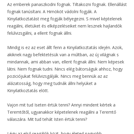
Az emberek panaszkodni fognak. Tiltakozni fognak. Ellenállást
fognak tanúsítani. A Hirnököt vádolni fogják. A
Kinyilatkoztatást meg fogják bélyegezni. S mivel képtelenek
reagálni, életüket és elképzeléseiket nem lesznek hajlandók
felülvizsgálni, a ellent fognak állni.
Mindig is ez az eset állt fenn a Kinyilatkoztatás idején. Azok,
akiknek nagy befektetésük van a múltban, az új világnak s
mindannak, ami abban van, ellent fognak állni. Nem képesek
látni. Nem fognak tudni. Nincs elég bátorságuk ahhoz, hogy
poziciójukat felülvizsgálják. Nincs meg bennük az az
alázatosság, hogy meg tudnák állni helyüket a
Kinyilatkoztatás elött.
Vajon mit tud Iseten értük tenni? Annyi mindent kértek a
Teremtőtől, ugyanakkor képetelenek reagálni a Teremtő
válaszára. Mit tud tehát Isten értük tenni?
Légy az első reagálók közt, hogy életed nagyobb