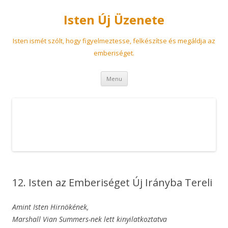
Isten Új Üzenete
Isten ismét szólt, hogy figyelmeztesse, felkészítse és megáldja az
emberiséget.
Skip
Menu
to
content
12. Isten az Emberiséget Új Irányba Tereli
Amint Isten Hirnökének,
Marshall Vian Summers-nek lett kinyilatkoztatva