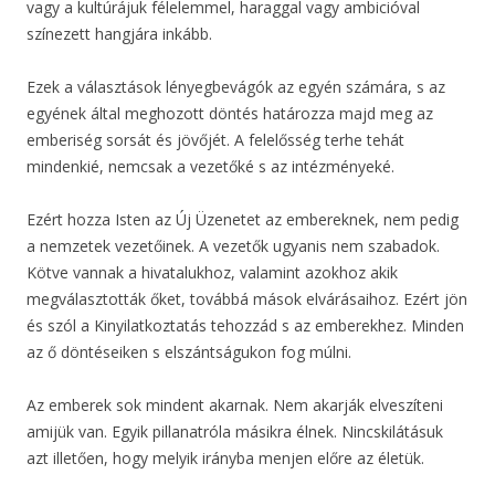
vagy a kultúrájuk félelemmel, haraggal vagy ambicióval
színezett hangjára inkább.
Ezek a választások lényegbevágók az egyén számára, s az
egyének által meghozott döntés határozza majd meg az
emberiség sorsát és jövőjét. A felelősség terhe tehát
mindenkié, nemcsak a vezetőké s az intézményeké.
Ezért hozza Isten az Új Üzenetet az embereknek, nem pedig
a nemzetek vezetőinek. A vezetők ugyanis nem szabadok.
Kötve vannak a hivatalukhoz, valamint azokhoz akik
megválasztották őket, továbbá mások elvárásaihoz. Ezért jön
és szól a Kinyilatkoztatás tehozzád s az emberekhez. Minden
az ő döntéseiken s elszántságukon fog múlni.
Az emberek sok mindent akarnak. Nem akarják elveszíteni
amijük van. Egyik pillanatróla másikra élnek. Nincskilátásuk
azt illetően, hogy melyik irányba menjen előre az életük.