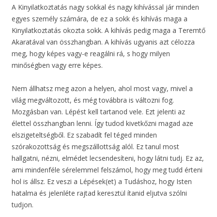
A Kinyilatkoztatás nagy sokkal és nagy kihívással jár minden
egyes személy számára, de ez a sokk és kihívás maga a
Kinyilatkoztatás okozta sokk. A kihívás pedig maga a Teremtő
Akaratával van összhangban. A kihívás ugyanis azt célozza
meg, hogy képes vagy-e reagálni rá, s hogy milyen
minőségben vagy erre képes.
Nem állhatsz meg azon a helyen, ahol most vagy, mivel a
világ megváltozott, és még továbbra is változni fog.
Mozgásban van. Lépést kell tartanod vele. Ezt jelenti az
élettel összhangban lenni. Így tudod kivetkőzni magad aze
elszigeteltségből. Ez szabadít fel téged minden
szórakozottság és megszállottság alól. Ez tanul most
hallgatni, nézni, elmédet lecsendesíteni, hogy látni tudj. Ez az,
ami mindenféle sérelemmel felszámol, hogy meg tudd érteni
hol is állsz. Ez veszi a Lépések(et) a Tudáshoz, hogy Isten
hatalma és jelenléte rajtad keresztül ítanid eljutva szólni
tudjon.