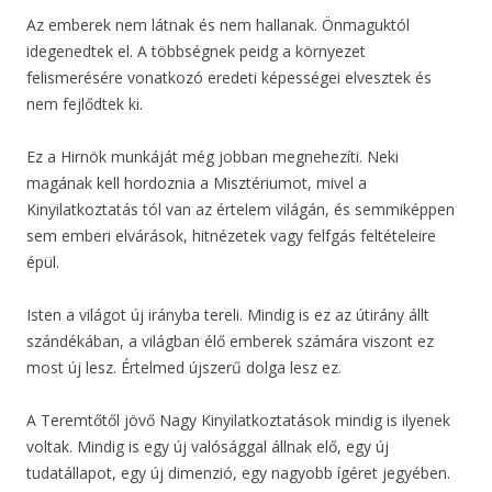
Az emberek nem látnak és nem hallanak. Önmaguktól
idegenedtek el. A többségnek peidg a környezet
felismerésére vonatkozó eredeti képességei elvesztek és
nem fejlődtek ki.
Ez a Hirnök munkáját még jobban megnehezíti. Neki
magának kell hordoznia a Misztériumot, mivel a
Kinyilatkoztatás tól van az értelem világán, és semmiképpen
sem emberi elvárások, hitnézetek vagy felfgás feltételeire
épül.
Isten a világot új irányba tereli. Mindig is ez az útirány állt
szándékában, a világban élő emberek számára viszont ez
most új lesz. Értelmed újszerű dolga lesz ez.
A Teremtőtől jövő Nagy Kinyilatkoztatások mindig is ilyenek
voltak. Mindig is egy új valósággal állnak elő, egy új
tudatállapot, egy új dimenzió, egy nagyobb ígéret jegyében.