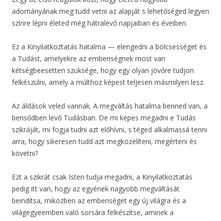
adományának meg tudd vetni az alapját s lehetőséged legyen
színre lépni életed még hátralevő napjaiban és éveiben.
Ez a Kinyilatkoztatás hatalma — elengedni a bölcsességet és
a Tudást, amelyekre az emberiségnek most van
kétségbeesetten szüksége, hogy egy olyan jövőre tudjon
felkészülni, amely a múlthoz képest teljesen másmilyen lesz.
Az áldások veled vannak. A megváltás hatalma benned van, a
bensődben levő Tudásban. De mi képes megadni e Tudás
szikráját, mi fogja tudni azt előhívni, s téged alkalmassá tenni
arra, hogy sikeresen tudd azt megközelíteni, megérteni és
követni?
Ezt a szikrát csak Isten tudja megadni, a Kinyilatkoztatás
pedig itt van, hogy az egyének nagyobb megváltását
beindítsa, miközben az emberiséget egy új világra és a
világegyeemben való sorsára felkészítse, aminek a