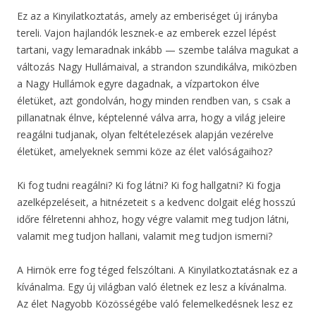
Ez az a Kinyilatkoztatás, amely az emberiséget új irányba
tereli. Vajon hajlandók lesznek-e az emberek ezzel lépést
tartani, vagy lemaradnak inkább — szembe találva magukat a
változás Nagy Hullámaival, a strandon szundikálva, miközben
a Nagy Hullámok egyre dagadnak, a vízpartokon élve
életüket, azt gondolván, hogy minden rendben van, s csak a
pillanatnak élnve, képtelenné válva arra, hogy a világ jeleire
reagálni tudjanak, olyan feltételezések alapján vezérelve
életüket, amelyeknek semmi köze az élet valóságaihoz?
Ki fog tudni reagálni? Ki fog látni? Ki fog hallgatni? Ki fogja
azelképzeléseit, a hitnézeteit s a kedvenc dolgait elég hosszú
időre félretenni ahhoz, hogy végre valamit meg tudjon látni,
valamit meg tudjon hallani, valamit meg tudjon ismerni?
A Hirnök erre fog téged felszóltani. A Kinyilatkoztatásnak ez a
kívánalma. Egy új világban való életnek ez lesz a kívánalma.
Az élet Nagyobb Közösségébe való felemelkedésnek lesz ez