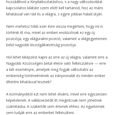
hozzáállnod a Kinyilatkoztatáshoz, s a nagy változásokkal
kapcsolatos kilátást szem elött kell tartanod, hisz az máris
kihatással van rád és a világra, s egyre jobban halad útján.
Nem mehetsz több ezer évre vissza megérteni, hogy mi is
történik itt ma, mivel az emberi evolúciónak ez egy új
poziciója, egy világuralmi pozició, valamint a világegyetemen
belül nagyobb kiszolgáltatottság poziciója.
Hol lehet kiképzést kapni az erre az új világra, valamint erre a
Nagyobb Közösségen belüli életre való felkészülésre — erre
a két eseményre, amelyek meg fogják változtatni az
emberiség történelmének az irányvonalát és minden ember
éltetére kihatással lesznek?
A kormányoktól ezt nem lehet elvárni, mivel erre egyszerúen
képetelenek. A vallásvezetők itt megintcsak nem jöhetnek
számításba. A szakértők sem értenek ehhez. Az egyetemek
sem tudják erre az emberket felkészíteni.