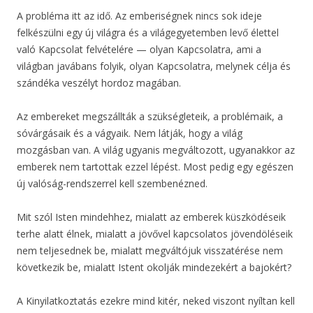
A probléma itt az idő. Az emberiségnek nincs sok ideje
felkészülni egy új világra és a világegyetemben levő élettel
való Kapcsolat felvételére — olyan Kapcsolatra, ami a
világban javábans folyik, olyan Kapcsolatra, melynek célja és
szándéka veszélyt hordoz magában.
Az embereket megszállták a szükségleteik, a problémaik, a
sóvárgásaik és a vágyaik. Nem látják, hogy a világ
mozgásban van. A világ ugyanis megváltozott, ugyanakkor az
emberek nem tartottak ezzel lépést. Most pedig egy egészen
új valóság-rendszerrel kell szembenézned.
Mit szól Isten mindehhez, mialatt az emberek küszködéseik
terhe alatt élnek, mialatt a jövővel kapcsolatos jövendöléseik
nem teljesednek be, mialatt megváltójuk visszatérése nem
következik be, mialatt Istent okolják mindezekért a bajokért?
A Kinyilatkoztatás ezekre mind kitér, neked viszont nyíltan kell