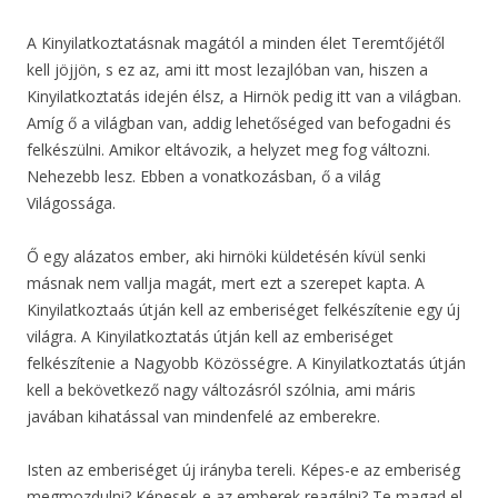
A Kinyilatkoztatásnak magától a minden élet Teremtőjétől
kell jöjjön, s ez az, ami itt most lezajlóban van, hiszen a
Kinyilatkoztatás idején élsz, a Hirnök pedig itt van a világban.
Amíg ő a világban van, addig lehetőséged van befogadni és
felkészülni. Amikor eltávozik, a helyzet meg fog változni.
Nehezebb lesz. Ebben a vonatkozásban, ő a világ
Világossága.
Ő egy alázatos ember, aki hirnöki küldetésén kívül senki
másnak nem vallja magát, mert ezt a szerepet kapta. A
Kinyilatkoztaás útján kell az emberiséget felkészítenie egy új
világra. A Kinyilatkoztatás útján kell az emberiséget
felkészítenie a Nagyobb Közösségre. A Kinyilatkoztatás útján
kell a bekövetkező nagy változásról szólnia, ami máris
javában kihatással van mindenfelé az emberekre.
Isten az emberiséget új irányba tereli. Képes-e az emberiség
megmozdulni? Képesek-e az emberek reagálni? Te magad el