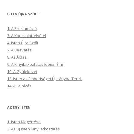
ISTEN ÚJRA SZÓLT
1. A Proklamáció
3. A Kapcsolatfelvétel
4. Isten Újra Szólt
7. A Beavatás
8. Az Áldás
9. A Kinyilatkoztatás Idején Élni
10. A Gyülekezet
12. Isten az Emberiséget Új Irányba Tereli
14. A Felhívás
AZ EGY ISTEN
1. Isten Megértése
2. Az Új Isten Kinyilatkoztatás