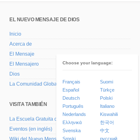
EL NUEVO MENSAJE DE DIOS
Inicio
Acerca de
El Mensaje
Choose your language:
El Mensajero
Dios
Français
Suomi
La Comunidad Global
Español
Türkçe
Deutsch
Polski
VISITA TAMBIÉN
Português
Italiano
Nederlands
Kiswahili
La Escuela Gratuita del Nuevo Mensaje
Ελληνικά
한국어
Eventos (en inglés)
Svenska
中文
Srpski
русский
Wiki del Nuevo Mensaje (en inglés)