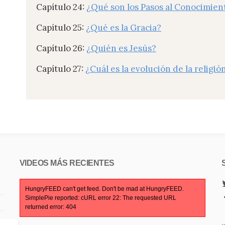
Capítulo 24:
¿Qué son los Pasos al Conocimien
Capítulo 25:
¿Qué es la Gracia?
Capítulo 26:
¿Quién es Jesús?
Capítulo 27:
¿Cuál es la evolución de la religi
VIDEOS MÁS RECIENTES
HungryFEED can't get feed. Don't be mad at HungryFEED.
SimplePie reported: cURL error 22: The requested URL
returned error: 404