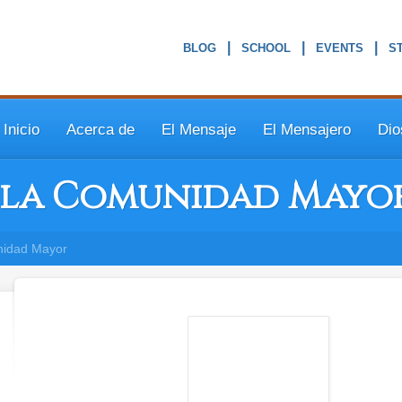
|
|
|
Inicio
Acerca de
El Mensaje
El Mensajero
Dio
e la Comunidad Mayo
unidad Mayor