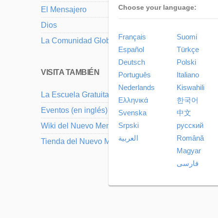
Choose your language:
El Mensajero
Dios
Français
Suomi
La Comunidad Global
Español
Türkçe
Deutsch
Polski
VISITA TAMBIÉN
Português
Italiano
Nederlands
Kiswahili
La Escuela Gratuita del Nuevo Mensaje
Ελληνικά
한국어
Eventos (en inglés)
Svenska
中文
Srpski
русский
Wiki del Nuevo Mensaje (en inglés)
العربية
Română
Tienda del Nuevo Mensaje (en inglés)
Magyar
فارسی