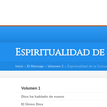
Espiritualidad d
Inicio
»
El Mensaje
»
Volumen 2
»
Espiritualidad de la Com
Volumen 1
Dios ha hablado de nuevo
El Único Dios