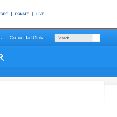
|
|
s
Comunidad Global
r