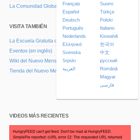
Français
Suomi
La Comunidad Global
Español
Türkçe
Deutsch
Polski
VISITA TAMBIÉN
Português
Italiano
Nederlands
Kiswahili
La Escuela Gratuita del Nuevo Mensaje
Ελληνικά
한국어
Eventos (en inglés)
Svenska
中文
Srpski
русский
Wiki del Nuevo Mensaje (en inglés)
العربية
Română
Tienda del Nuevo Mensaje (en inglés)
Magyar
فارسی
VIDEOS MÁS RECIENTES
HungryFEED can't get feed. Don't be mad at HungryFEED.
SimplePie reported: cURL error 22: The requested URL returned