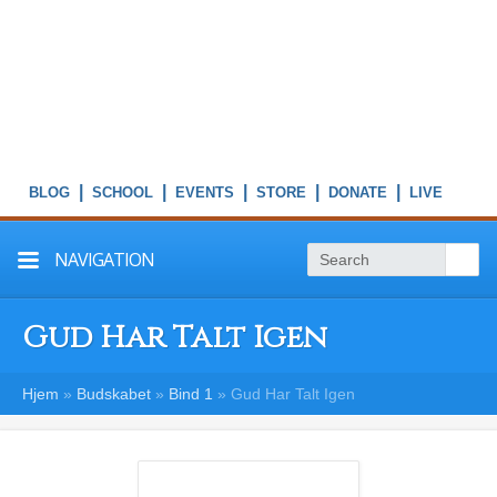
|
|
|
|
|
NAVIGATION
Gud Har Talt Igen
Hjem
»
Budskabet
»
Bind 1
»
Gud Har Talt Igen