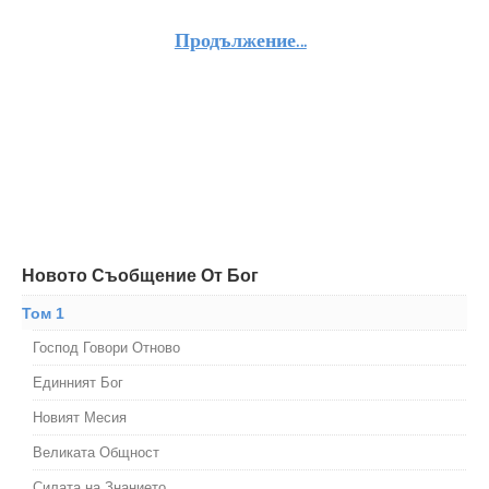
Продължение…
Новото Съобщение От Бог
Том 1
Господ Говори Отново
Единният Бог
Новият Месия
Великата Общност
Силата на Знанието