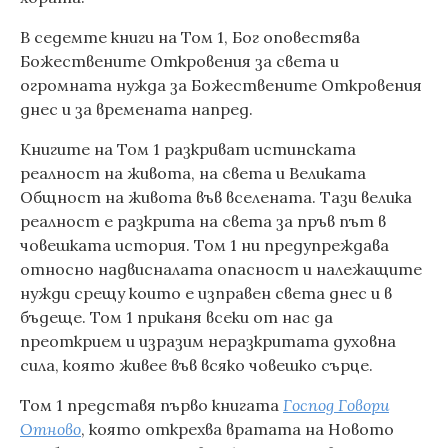
В седемте книги на Том 1, Бог оповестява
Божествените Откровения за света и
огромната нужда за Божествените Откровения
днес и за времената напред.
Книгите на Том 1 разкриват истинската
реалност на живота, на света и Великата
Общност на живота във вселената. Тази велика
реалност е разкрита на света за пръв път в
човешката история. Том 1 ни предупреждава
относно надвисналата опасност и належащите
нужди срещу които е изправен света днес и в
бъдеще. Том 1 приканя всеки от нас да
преоткрием и изразим неразкритата духовна
сила, която живее във всяко човешко сърце.
Том 1 представя първо книгата
Господ Говори
Отново
, която открехва вратата на Новото