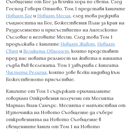
Съобщение от Бог за всички хора по света. След
Господ Говори Отново, Том 1 представя книгите
Новият Бог
и
Новият Месия
, след това разкрива
същността на Бог, Божествения План за края на
Разделението и присъствието на Ангелското
Съсловие и неговите Месии. След това Том 1
продължава с книгите
Новият Живот
,
Новият
Свят
и
Великата Общност
, които представят
пред нас новата реалност на живота и нашата
съдба във вселената. Том 1 завършва с книгата
Чистата Религия
, която зове всеки индивид към
Божественото присъствие.
Книгите от Том 1 съдържат оригиналните
говорими Откровения получени от Месията
Маршал Виан Самърс. Месията е напътстван от
Източника на Новото Съобщение да събере
откровенията на Новото Съобщение в
свещенните книги от Том 1 на Новото