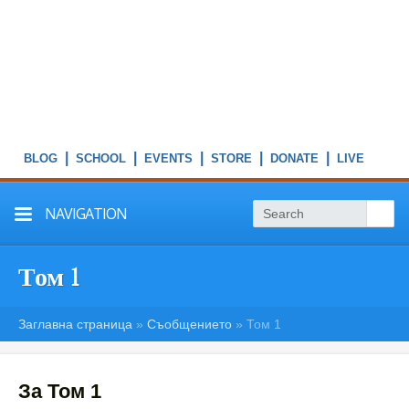
|
|
|
|
|
NAVIGATION
Том 1
Заглавна страница
»
Съобщението
»
Том 1
За Том 1